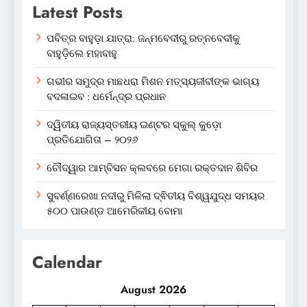
Latest Posts
ପବିତ୍ର ବାହୁଡ଼ା ଯାତ୍ରା: ଜନ୍ମବେଦୀରୁ ରତ୍ନବେଦୀକୁ
ବାହୁଡ଼ିଲେ ମହାବାହୁ
ଗଭୀର ସମୁଦ୍ର ମାଛଧରା ମିଶନ ମତ୍ସ୍ୟଜୀବୀଙ୍କ ଭାଗ୍ୟ
ବଦଳାଇବ : ଧର୍ମେନ୍ଦ୍ର ପ୍ରଧାନ
ଦ୍ୱିତୀୟ ରାଜ୍ୟସ୍ତରୀୟ ଇଣ୍ଟର ସ୍କୁଲ୍ କୁଡ଼ୋ
ପ୍ରତିଯୋଗିତା – ୨୦୨୬
ଚୌଦ୍ୱାର ଆମ୍ବିସନ କ୍ଲବରେ ମେଗା ରକ୍ତଦାନ ଶିବିର
ସୁବର୍ଣ୍ଣରେଖା ନଦୀରୁ ମିଳିଲା ଦ୍ଵିତୀୟ ବିଶ୍ୱଯୁଦ୍ଧ ସମୟର
୫୦୦ ପାଉଣ୍ଡ ଆମେରିକୀୟ ବୋମା
Calendar
August 2026