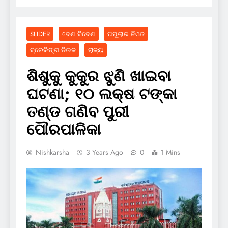
SLIDER
ଦେଶ ବିଦେଶ
ପପୁଲାର ନିଓଜ
ବ୍ରେକିଙ୍ଗ ନିଉଜ
ରାଜ୍ୟ
ଶିଶୁକୁ କୁକୁର ଝୁଣି ଖାଇବା
ଘଟଣା; ୧୦ ଲକ୍ଷ ଟଙ୍କା
ତଣ୍ଡ ଗଣିବ ପୁରୀ
ପୌରପାଳିକା
Nishkarsha
3 Years Ago
0
1 Mins