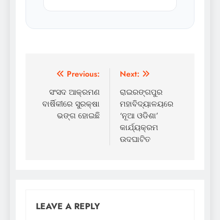
Post
Previous:
Next:
navigation
ସଂସଦ ଆକ୍ରମଣ
ରାଇରଙ୍ଗପୁର
ବାର୍ଷିକୀରେ ସୁରକ୍ଷା
ମହାବିଦ୍ୟାଳୟରେ
ଭଙ୍ଗ ହୋଇଛି
‘ନୂଆ ଓଡିଶା’
କାର୍ଯ୍ୟକ୍ରମ
ଉଦଘାଟିତ
LEAVE A REPLY