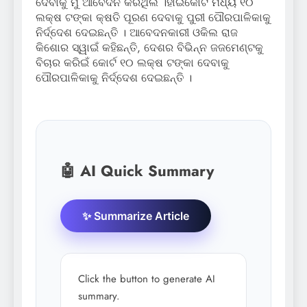
ଦେବାକୁ ମୁଁ ଆବେଦନ କରିଥିଲି ।ହାଇକୋର୍ଟ ମଧ୍ୟ ୧୦
ଲକ୍ଷ ଟଙ୍କା କ୍ଷତି ପୂରଣ ଦେବାକୁ ପୁରୀ ପୌରପାଳିକାକୁ
ନିର୍ଦ୍ଦେଶ ଦେଇଛନ୍ତି । ଆବେଦନକାରୀ ଓକିଲ ରାଜ
କିଶୋର ସ୍ୱାଇଁ କହିଛନ୍ତି, ଦେଶର ବିଭିନ୍ନ ଜଜମେଣ୍ଟକୁ
ବିଚାର କରିଇଁ କୋର୍ଟ ୧୦ ଲକ୍ଷ ଟଙ୍କା ଦେବାକୁ
ପୌରପାଳିକାକୁ ନିର୍ଦ୍ଦେଶ ଦେଇଛନ୍ତି ।
🤖 AI Quick Summary
✨ Summarize Article
Click the button to generate AI
summary.