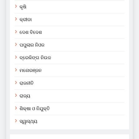
କୃଷି
କ୍ରୀଡା
ଦେଶ ବିଦେଶ
ପପୁଲାର ନିଓଜ
ବ୍ରେକିଙ୍ଗ ନିଉଜ
ମନୋରଞ୍ଜନ
ରାଜନୀତି
ରାଜ୍ୟ
ଶିକ୍ଷା ଓ ନିଯୁକ୍ତି
ସ୍ୱାସ୍ଥ୍ୟ