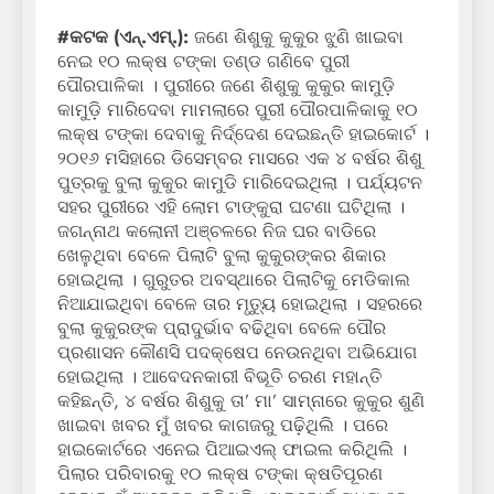
#କଟକ (ଏନ୍‌.ଏମ୍‌.):
ଜଣେ ଶିଶୁକୁ କୁକୁର ଝୁଣି ଖାଇବା
ନେଇ ୧୦ ଲକ୍ଷ ଟଙ୍କା ତଣ୍ଡ ଗଣିବେ ପୁରୀ
ପୌରପାଳିକା । ପୁରୀରେ ଜଣେ ଶିଶୁକୁ କୁକୁର କାମୁଡ଼ି
କାମୁଡ଼ି ମାରିଦେବା ମାମଲାରେ ପୁରୀ ପୌରପାଳିକାକୁ ୧୦
ଲକ୍ଷ ଟଙ୍କା ଦେବାକୁ ନିର୍ଦ୍ଦେଶ ଦେଇଛନ୍ତି ହାଇକୋର୍ଟ ।
୨୦୧୬ ମସିହାରେ ଡିସେମ୍ବର ମାସରେ ଏକ ୪ ବର୍ଷର ଶିଶୁ
ପୁତ୍ରକୁ ବୁଲା କୁକୁର କାମୁଡି ମାରିଦେଇଥିଲା । ପର୍ଯ୍ୟଟନ
ସହର ପୁରୀରେ ଏହି ଲୋମ ଟାଙ୍କୁରା ଘଟଣା ଘଟିଥିଲା ।
ଜଗନ୍ନାଥ କଲୋନୀ ଅଞ୍ଚଳରେ ନିଜ ଘର ବାଡିରେ
ଖେଳୁଥିବା ବେଳେ ପିଲାଟି ବୁଲା କୁକୁରଙ୍କର ଶିକାର
ହୋଇଥିଲା । ଗୁରୁତର ଅବସ୍ଥାରେ ପିଲାଟିକୁ ମେଡିକାଲ
ନିଆଯାଇଥିବା ବେଳେ ତାର ମୃତ୍ୟୁ ହୋଇଥିଲା । ସହରରେ
ବୁଲା କୁକୁରଙ୍କ ପ୍ରାଦୁର୍ଭାବ ବଢିଥିବା ବେଳେ ପୌର
ପ୍ରଶାସନ କୌଣସି ପଦକ୍ଷେପ ନେଉନଥିବା ଅଭିଯୋଗ
ହୋଇଥିଲା । ଆବେଦନକାରୀ ବିଭୂତି ଚରଣ ମହାନ୍ତି
କହିଛନ୍ତି, ୪ ବର୍ଷର ଶିଶୁକୁ ତା’ ମା’ ସାମ୍ନାରେ କୁକୁର ଶୁଣି
ଖାଇବା ଖବର ମୁଁ ଖବର କାଗଜରୁ ପଢ଼ିଥିଲି । ପରେ
ହାଇକୋର୍ଟରେ ଏନେଇ ପିଆଇଏଲ୍ ଫାଇଲ କରିଥିଲି ।
ପିଲାର ପରିବାରକୁ ୧୦ ଲକ୍ଷ ଟଙ୍କା କ୍ଷତିପୂରଣ