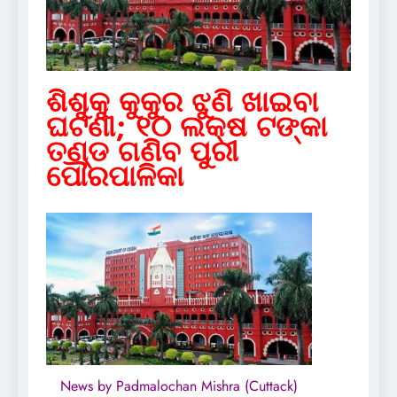
ଶିଶୁକୁ କୁକୁର ଝୁଣି ଖାଇବା
ଘଟଣା; ୧୦ ଲକ୍ଷ ଟଙ୍କା
ତଣ୍ଡ ଗଣିବ ପୁରୀ
ପୌରପାଳିକା
News by Padmalochan Mishra (Cuttack)