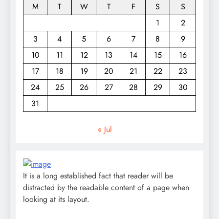
M
T
W
T
F
S
S
1
2
3
4
5
6
7
8
9
10
11
12
13
14
15
16
17
18
19
20
21
22
23
24
25
26
27
28
29
30
31
« Jul
It is a long established fact that reader will be
distracted by the readable content of a page when
looking at its layout.