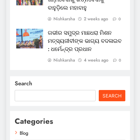
ବାହୁଡ଼ିଲେ ମହାବାହୁ
Nishkarsha
2 weeks ago
0
ଗଭୀର ସମୁଦ୍ର ମାଛଧରା ମିଶନ
ମତ୍ସ୍ୟଜୀବୀଙ୍କ ଭାଗ୍ୟ ବଦଳାଇବ
: ଧର୍ମେନ୍ଦ୍ର ପ୍ରଧାନ
Nishkarsha
4 weeks ago
0
Search
SEARCH
Categories
Blog