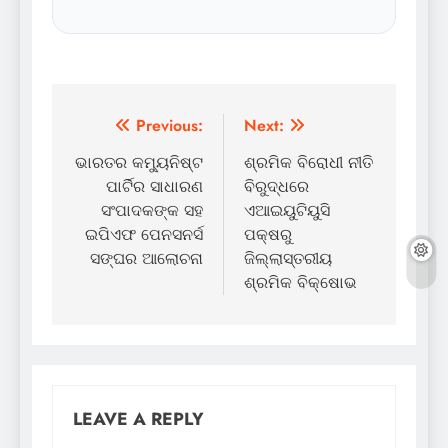
Post
Previous:
Next:
navigation
ଭାରତର କମ୍ୟୁନିଷ୍ଟ
ଶ୍ରମିକ ବିରୋଧୀ ନୀତି
ପାର୍ଟିର ସାଧାରଣ
ବିରୁଦ୍ଧରେ
ସଂପାଦକଙ୍କ ସହ
ଏଆଇୟୁଟିୟୁସି
ଇପିଏଫ ପେନସନର୍ସ
ପକ୍ଷରୁ
ସଙ୍ଘର ଆଲୋଚନା
ଜିଲ୍ଲାସ୍ତରୀୟ
ଶ୍ରମିକ ବିକ୍ଷୋଭ
LEAVE A REPLY