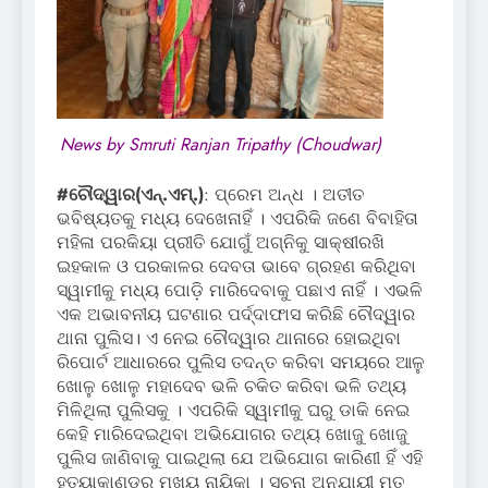
News by Smruti Ranjan Tripathy (Choudwar)
#ଚୌଦ୍ୱାର(ଏନ୍‌.ଏମ୍‌.)
: ପ୍ରେମ ଅନ୍ଧ । ଅତୀତ
ଭବିଷ୍ୟତକୁ ମଧ୍ୟ ଦେଖେନାହିଁ । ଏପରିକି ଜଣେ ବିବାହିତା
ମହିଳା ପରକିୟା ପ୍ରୀତି ଯୋଗୁଁ ଅଗ୍ନିକୁ ସାକ୍ଷୀରଖି
ଇହକାଳ ଓ ପରକାଳର ଦେବତା ଭାବେ ଗ୍ରହଣ କରିଥିବା
ସ୍ୱାମୀକୁ ମଧ୍ୟ ପୋଡ଼ି ମାରିଦେବାକୁ ପଛାଏ ନାହିଁ । ଏଭଳି
ଏକ ଅଭାବନୀୟ ଘଟଣାର ପର୍ଦ୍ଦାଫାସ କରିଛି ଚୌଦ୍ୱାର
ଥାନା ପୁଲିସ। ଏ ନେଇ ଚୌଦ୍ୱାର ଥାନାରେ ହୋଇଥିବା
ରିପୋର୍ଟ ଆଧାରରେ ପୁଲିସ ତଦନ୍ତ କରିବା ସମୟରେ ଆଳୁ
ଖୋଳୁ ଖୋଳୁ ମହାଦେବ ଭଳି ଚକିତ କରିବା ଭଳି ତଥ୍ୟ
ମିଳିଥିଲା ପୁଲିସକୁ । ଏପରିକି ସ୍ୱାମୀକୁ ଘରୁ ଡାକି ନେଇ
କେହି ମାରିଦେଇଥିବା ଅଭିଯୋଗର ତଥ୍ୟ ଖୋଜୁ ଖୋଜୁ
ପୁଲିସ ଜାଣିବାକୁ ପାଇଥିଲା ଯେ ଅଭିଯୋଗ କାରିଣୀ ହିଁ ଏହି
ହତ୍ୟାକାଣ୍ଡର ମୂଖ୍ୟ ନାୟିକା । ସୂଚନା ଅନୁଯାୟୀ ମୃତ