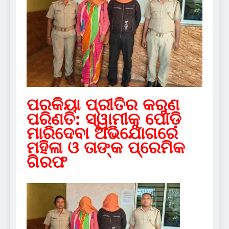
ପରକିୟା ପ୍ରୀତିର କରୁଣ
ପରିଣତି: ସ୍ୱାମୀକୁ ପୋଡ଼ି
ମାରିଦେବା ଅଭିଯୋଗରେ
ମହିଳା ଓ ତାଙ୍କ ପ୍ରେମିକ
ଗିରଫ