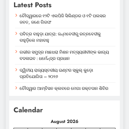
Latest Posts
ଚୌଦ୍ୱାରରେ ୧୨ଟି ଏଲପିଜି ସିଲିଣ୍ଡର ଓ ୧ଟି ପଲସର
ଜବତ, ଜଣେ ଗିରଫ
ପବିତ୍ର ବାହୁଡ଼ା ଯାତ୍ରା: ଜନ୍ମବେଦୀରୁ ରତ୍ନବେଦୀକୁ
ବାହୁଡ଼ିଲେ ମହାବାହୁ
ଗଭୀର ସମୁଦ୍ର ମାଛଧରା ମିଶନ ମତ୍ସ୍ୟଜୀବୀଙ୍କ ଭାଗ୍ୟ
ବଦଳାଇବ : ଧର୍ମେନ୍ଦ୍ର ପ୍ରଧାନ
ଦ୍ୱିତୀୟ ରାଜ୍ୟସ୍ତରୀୟ ଇଣ୍ଟର ସ୍କୁଲ୍ କୁଡ଼ୋ
ପ୍ରତିଯୋଗିତା – ୨୦୨୬
ଚୌଦ୍ୱାର ଆମ୍ବିସନ କ୍ଲବରେ ମେଗା ରକ୍ତଦାନ ଶିବିର
Calendar
August 2026