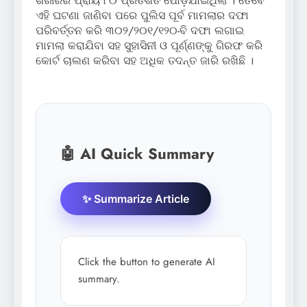
ଶରୀରର ପ୍ରାୟ ୮୦ ପ୍ରତିଶତ ପୋଡ଼ିଯାଇଥିଲା । ତେବେ
ଏହି ଘଟଣା ଜାଣିବା ପରେ ପୁଲିସ ପୂର୍ବ ମାମଲାର ଦଫା
ପରିବର୍ତ୍ତନ କରି ୩୦୨/୨୦୧/୧୨୦-ବି ଦଫା ଲଗାଇ
ମାମଲା କରାଯିବା ସହ ସୁହାସିନୀ ଓ ପୂର୍ଣ୍ଣଙ୍କୁ ଗିରଫ କରି
କୋର୍ଟ ଚାଲଣ କରିବା ସହ ଅଧିକ ତଦନ୍ତ ଜାରି ରଖିଛି ।
🤖 AI Quick Summary
✨ Summarize Article
Click the button to generate AI
summary.