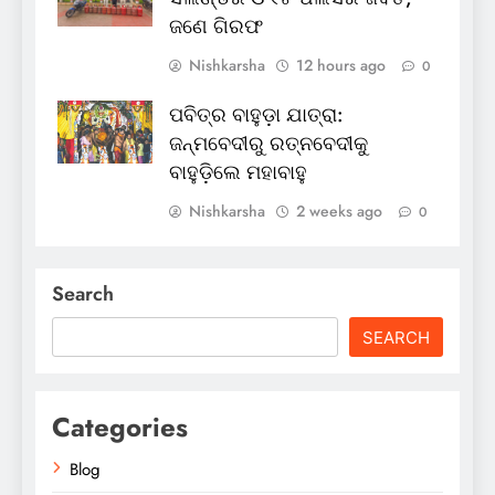
ଜଣେ ଗିରଫ
Nishkarsha
12 hours ago
0
ପବିତ୍ର ବାହୁଡ଼ା ଯାତ୍ରା:
ଜନ୍ମବେଦୀରୁ ରତ୍ନବେଦୀକୁ
ବାହୁଡ଼ିଲେ ମହାବାହୁ
Nishkarsha
2 weeks ago
0
Search
SEARCH
Categories
Blog