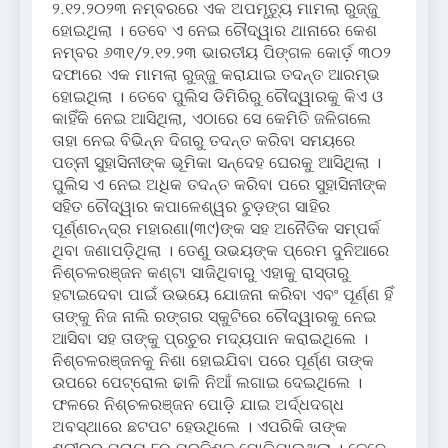
୨.୧୨.୨୦୨୩ ନମ୍ବରରେ ଏକ ଅପମୃତ୍ୟୁ ମାମଲା ରୁଜ୍ଜୁ
ହୋଇଥିଲା । ତେବେ ଏ ନେଇ ଚୌଦ୍ୱାର ଥାନାରେ କେଶ
ନମ୍ବର ୬୩୧/୨.୧୨.୨୩ ଭାରତୀୟ ପିଙ୍ଗଳ କୋର୍ଡ଼ ୩୦୨
ଦଫାରେ ଏକ ମାମଲା ରୁଜ୍ଜୁ କରାଯାଇ ତଦନ୍ତ ଆରମ୍ଭ
ହୋଇଥିଲା । ତେବେ ପୁଲିସ ଡିମିରିରୁ ଚୌଦ୍ୱାରକୁ କିଏ ଓ
କାହିଁକି ନେଇ ଆସିଥିଲା, ଏଠାରେ ସେ କେମିତି ଜଳିଗଲେ
ତାହା ନେଇ ବିଭିନ୍ନ ଦିଗରୁ ତଦନ୍ତ କରିବା ସମୟରେ
ପତ୍ନୀ ସୁହାସିନୀଙ୍କ ଭୂମିକା ସନ୍ଦେହ ଘେରକୁ ଆସିଥିଲା ।
ପୁଲିସ ଏ ନେଇ ଅଧିକ ତଦନ୍ତ କରିବା ପରେ ସୁହାସିନୀଙ୍କ
ସହିତ ଚୌଦ୍ୱାର କପାଳେଶ୍ୱର ଚୁଡ଼ଙ୍ଗ ସାହିର
ପୂର୍ଣ୍ଣଚନ୍ଦ୍ର ମହାରଣା(୩୯)ଙ୍କ ସହ ଅନୈତିକ ସମ୍ପର୍କ
ଥିବା ଜଣାପଡ଼ିଥିଲା । ତେଣୁ ଉଭୟଙ୍କ ପ୍ରେମ ଦୁନିଆରେ
ନିଶ୍ଚଳରଞ୍ଜନ କଣ୍ଟା ସାଜିଥିବାରୁ ଏହାକୁ ରାସ୍ତାରୁ
ହଟାଇଦେବା ପାଇଁ ଉଭୟେ ଯୋଜନା କରିବା ଏବଂ ପୂର୍ଣ୍ଣ ହିଁ
ତାଙ୍କୁ ନିଜ ନାଲି ରଙ୍ଗର ସ୍କୁଟିରେ ଚୌଦ୍ୱାରକୁ ନେଇ
ଆସିବା ସହ ତାଙ୍କୁ ପ୍ରଚୁର ମଦ୍ୟପାନ କରାଇଥିଲେ ।
ନିଶ୍ଚଳରଞ୍ଜନକୁ ନିଶା ହୋଇଯିବା ପରେ ପୂର୍ଣ୍ଣ ତାଙ୍କ
ଉପରେ ପେଟ୍ରୋଲ ଢାଳି ନିଆଁ ଲଗାଇ ଦେଇଥିଲେ ।
ଫଳରେ ନିଶ୍ଚଳରଞ୍ଜନ ପୋଡ଼ି ଯାଇ ଅର୍ଦ୍ଧଦଗ୍ଧ
ଅବସ୍ଥାରେ ଛଟପଟ ହେଉଥିଲେ । ଏପରିକି ତାଙ୍କ