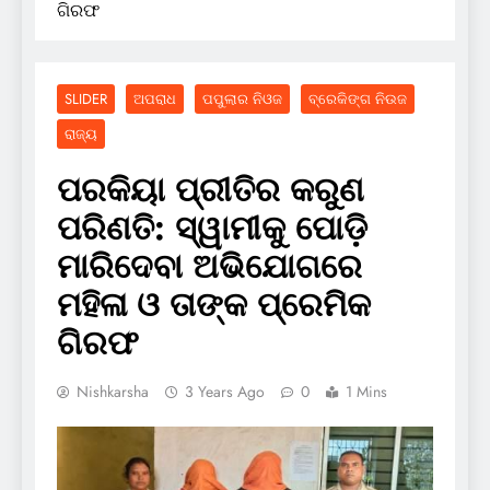
ଗିରଫ
SLIDER
ଅପରାଧ
ପପୁଲାର ନିଓଜ
ବ୍ରେକିଙ୍ଗ ନିଉଜ
ରାଜ୍ୟ
ପରକିୟା ପ୍ରୀତିର କରୁଣ
ପରିଣତି: ସ୍ୱାମୀକୁ ପୋଡ଼ି
ମାରିଦେବା ଅଭିଯୋଗରେ
ମହିଳା ଓ ତାଙ୍କ ପ୍ରେମିକ
ଗିରଫ
Nishkarsha
3 Years Ago
0
1 Mins