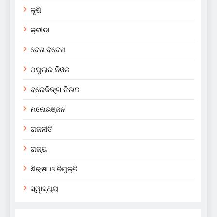
କୃଷି
କ୍ରୀଡା
ଦେଶ ବିଦେଶ
ପପୁଲାର ନିଓଜ
ବ୍ରେକିଙ୍ଗ ନିଉଜ
ମନୋରଞ୍ଜନ
ରାଜନୀତି
ରାଜ୍ୟ
ଶିକ୍ଷା ଓ ନିଯୁକ୍ତି
ସ୍ୱାସ୍ଥ୍ୟ