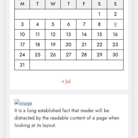
M
T
W
T
F
S
S
1
2
3
4
5
6
7
8
9
10
11
12
13
14
15
16
17
18
19
20
21
22
23
24
25
26
27
28
29
30
31
« Jul
It is a long established fact that reader will be
distracted by the readable content of a page when
looking at its layout.