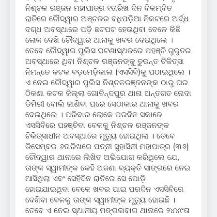
ନିଶ୍ଚଳ ରଞ୍ଜନ ମହାପାତ୍ର ୧ତାରିଖ ଦିନ ବିଳମ୍ବିତ
ରାତିରେ ଚୌଦ୍ୱାର ଅଞ୍ଚଳର ବଧିପଡ଼ିଆ ନିକଟରେ ଅର୍ଦ୍ଧ
ଦଗ୍ଧ ଅବସ୍ଥାରେ ପଡ଼ି ଛଟପଟ ହେଉଥିବା ବେଳେ କିଛି
ଲୋକ ଦେଖି ଚୌଦ୍ୱାର ଥାନାକୁ ଖବର ଦେଇଥିଲେ ।
ତେବେ ଚୌଦ୍ୱାର ପୁଲିସ ଘଟଣାସ୍ଥଳରେ ପହଞ୍ଚି ଗୁରୁତର
ଅବସ୍ଥାରେ ଥିବା ନିଶ୍ଚଳ ରଞ୍ଜନଙ୍କୁ ତୁରନ୍ତ ଚିକିତ୍ସା
ନିମନ୍ତେ କଟକ ବଡ଼ମେଡ଼ିକାଲ (ଏସସିବି)କୁ ପଠାଇଥିଲେ ।
ଏ ନେଇ ଚୌଦ୍ୱାର ପୁଲିସ ନିଶ୍ଚଳରଞ୍ଜନଙ୍କ ଠାରୁ ଘର
ଠିକଣା କଟକ ଜିଲ୍ଲା ଗୋବିନ୍ଦପୁର ଥାନା ଅନ୍ତଗତ ନୋଦା
ଡିମିରୀ ବୋଲି ଜାଣିବା ପରେ ସେଠାକାର ଥାନାକୁ ଖବର
ଦେଇଥିଲେ । ପରିବାର ଲୋକେ ପରଦିନ ସକାଳେ
ଏସସିବିରେ ପହଞ୍ଚିବା ବେଳକୁ ନିଶ୍ଚଳ ରଞ୍ଜନଙ୍କ
ଚିକିତ୍ସାଧୀନ ଅବସ୍ଥାରେ ମୃତ୍ୟୁ ହୋଇଥିଲା । ତେବେ
ଡିସେମ୍ବର ୬ତାରିଖରେ ପତ୍ନୀ ସୁହାସିନୀ ମହାପାତ୍ର (୩୬)
ଚୌଦ୍ୱାର ଥାନାରେ ଲିଖିତ ଅଭିଯୋଗ କରିଥିଲେ ଯେ,
ତାଙ୍କ ସ୍ୱାମୀଙ୍କ କେହି ଅଜଣା ବ୍ୟକ୍ତି ସାଙ୍ଗରେ ନେଇ
ଆସିଥିଲା ଏବଂ ସେହିଦିନ ରାତିରେ ସେ ପୋଡ଼ି
ହୋଇଯାଇଥିବା ବେଳେ ଖବର ପାଇ ପରଦିନ ଏସସିବିରେ
ଦେଖିବା ବେଳକୁ ତାଙ୍କ ସ୍ୱାମୀଙ୍କ ମୃତ୍ୟୁ ହୋଇଛି ।
ତେବେ ଏ ନେଇ ସ୍ଥାନୀୟ ମଙ୍ଗଳାବାଗ ଥାନାରେ ୨୪୪୯ତା