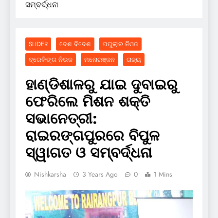
ସମ୍ବର୍ଦ୍ଧନା
SLIDER
ଦେଶ ବିଦେଶ
ପପୁଲାର ନିଓଜ
ବ୍ରେକିଙ୍ଗ ନିଉଜ
ମନୋରଞ୍ଜନ
ରାଜ୍ୟ
ହାଣ୍ଡିଶାଳରୁ ଯାଇ ଦୁବାଇରୁ
ଫେରିଲେ ମିଶନ ଶକ୍ତି
ସଭାନେତ୍ରୀ:
ରାଇରଙ୍ଗପୁରରେ ବିପୁଳ
ସ୍ୱାଗତ ଓ ସମ୍ବର୍ଦ୍ଧନା
Nishkarsha
3 Years Ago
0
1 Mins