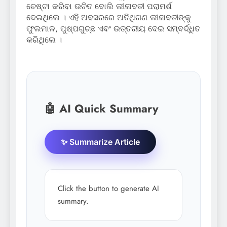
ଚେଷ୍ଟା କରିବା ଉଚିତ ବୋଲି ଲୀଳାବତୀ ପରାମର୍ଶ
ଦେଇଥିଲେ । ଏହି ଅବସରରେ ଅତିଥିଗଣ ଲୀଳାବତୀଙ୍କୁ
ଫୁଲମାଳ, ପୁଷ୍ପଗୁଚ୍ଛ ଏବଂ ଉତ୍ତରୀୟ ଦେଇ ସମ୍ବର୍ଦ୍ଧିତ
କରିଥିଲେ ।
🤖 AI Quick Summary
✨ Summarize Article
Click the button to generate AI
summary.