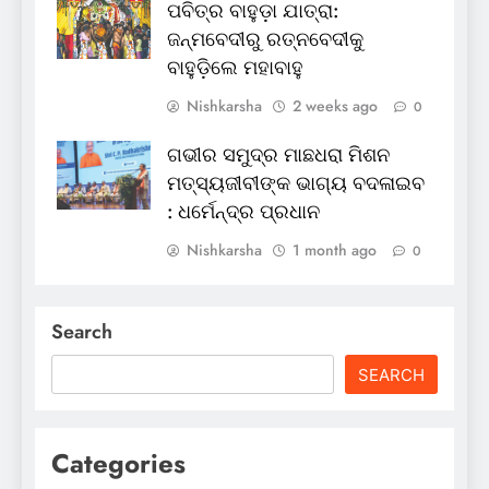
ପବିତ୍ର ବାହୁଡ଼ା ଯାତ୍ରା:
ଜନ୍ମବେଦୀରୁ ରତ୍ନବେଦୀକୁ
ବାହୁଡ଼ିଲେ ମହାବାହୁ
Nishkarsha
2 weeks ago
0
ଗଭୀର ସମୁଦ୍ର ମାଛଧରା ମିଶନ
ମତ୍ସ୍ୟଜୀବୀଙ୍କ ଭାଗ୍ୟ ବଦଳାଇବ
: ଧର୍ମେନ୍ଦ୍ର ପ୍ରଧାନ
Nishkarsha
1 month ago
0
Search
SEARCH
Categories