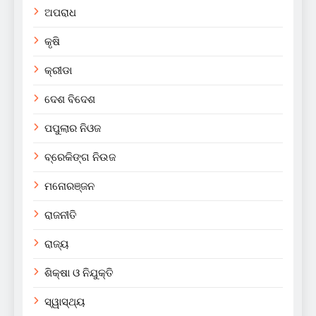
ଅପରାଧ
କୃଷି
କ୍ରୀଡା
ଦେଶ ବିଦେଶ
ପପୁଲାର ନିଓଜ
ବ୍ରେକିଙ୍ଗ ନିଉଜ
ମନୋରଞ୍ଜନ
ରାଜନୀତି
ରାଜ୍ୟ
ଶିକ୍ଷା ଓ ନିଯୁକ୍ତି
ସ୍ୱାସ୍ଥ୍ୟ