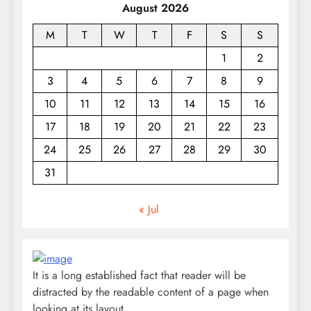
August 2026
M
T
W
T
F
S
S
1
2
3
4
5
6
7
8
9
10
11
12
13
14
15
16
17
18
19
20
21
22
23
24
25
26
27
28
29
30
31
« Jul
It is a long established fact that reader will be
distracted by the readable content of a page when
looking at its layout.