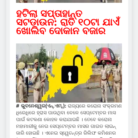
ହଟିଲା ସପ୍ତାହାନ୍ତ
ସଟଡାଉନ: ରାତି ୧୦ଟା ଯାଏଁ
ଖୋଲିବ ଦୋକାନ ବଜାର
# ଭୁବନେଶ୍ୱର(ଏନ୍‌.ଏମ୍‌.):
ରାଜ୍ୟରେ କରୋନା ସଂକ୍ରମଣ
ଧିରେଧିରେ ହ୍ରାସ ପାଉଥିବା ବେଳେ ସେପ୍ଟେମ୍ବର ମାସ
ପାଇଁ କଟକଣା କୋହଳ କରାଯାଇଛି । ତେବେ କରୋନା
ମହାମାରୀକୁ ନେଇ ସେପ୍ଟେମ୍ବର ମାସର ଗାଇଡ ଲାଇନ୍
ଜାରି ହୋଇଛି । ଏନେଇ ସ୍ୱେତନ୍ତ୍ର ରିଲିଫ କମିଶନର