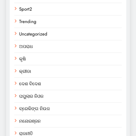
Sport2
Trending
Uncategorized
ଅପରାଧ
କୃଷି
କ୍ରୀଡା
ଦେଶ ବିଦେଶ
ପପୁଲାର ନିଓଜ
ବ୍ରେକିଙ୍ଗ ନିଉଜ
ମନୋରଞ୍ଜନ
ରାଜନୀତି