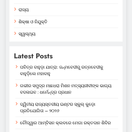
ରାଜ୍ୟ
ଶିକ୍ଷା ଓ ନିଯୁକ୍ତି
ସ୍ୱାସ୍ଥ୍ୟ
Latest Posts
ପବିତ୍ର ବାହୁଡ଼ା ଯାତ୍ରା: ଜନ୍ମବେଦୀରୁ ରତ୍ନବେଦୀକୁ
ବାହୁଡ଼ିଲେ ମହାବାହୁ
ଗଭୀର ସମୁଦ୍ର ମାଛଧରା ମିଶନ ମତ୍ସ୍ୟଜୀବୀଙ୍କ ଭାଗ୍ୟ
ବଦଳାଇବ : ଧର୍ମେନ୍ଦ୍ର ପ୍ରଧାନ
ଦ୍ୱିତୀୟ ରାଜ୍ୟସ୍ତରୀୟ ଇଣ୍ଟର ସ୍କୁଲ୍ କୁଡ଼ୋ
ପ୍ରତିଯୋଗିତା – ୨୦୨୬
ଚୌଦ୍ୱାର ଆମ୍ବିସନ କ୍ଲବରେ ମେଗା ରକ୍ତଦାନ ଶିବିର