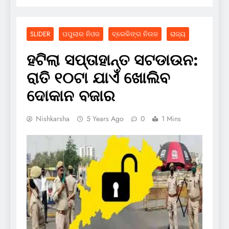
SLIDER
ପପୁଲାର ନିଓଜ
ବ୍ରେକିଙ୍ଗ ନିଉଜ
ରାଜ୍ୟ
ହଟିଲା ସପ୍ତାହାନ୍ତ ସଟଡାଉନ:
ରାତି ୧୦ଟା ଯାଏଁ ଖୋଲିବ
ଦୋକାନ ବଜାର
Nishkarsha
5 Years Ago
0
1 Mins