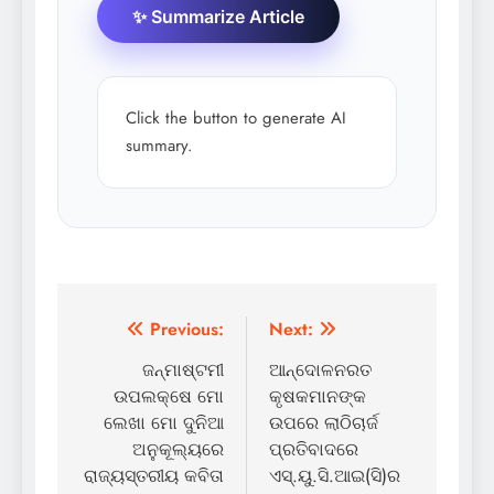
✨ Summarize Article
Click the button to generate AI
summary.
Post
Previous:
Next:
navigation
ଜନ୍ମାଷ୍ଟମୀ
ଆନ୍ଦୋଳନରତ
ଉପଲକ୍ଷେ ମୋ
କୃଷକମାନଙ୍କ
ଲେଖା ମୋ ଦୁନିଆ
ଉପରେ ଲାଠିଚାର୍ଜ
ଅନୁକୂଲ୍ୟରେ
ପ୍ରତିବାଦରେ
ରାଜ୍ୟସ୍ତରୀୟ କବିତା
ଏସ୍‌.ୟୁ.ସି.ଆଇ(ସି)ର