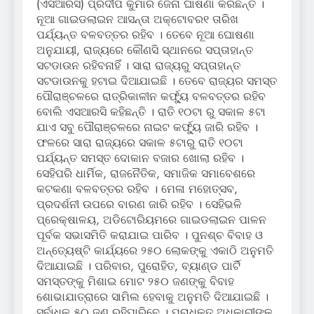
(ଏସଆରସି) ପ୍ରଦୀପ କୁମାର ଜେନା ଘାଷଣା କରିଛନ୍ତି ।
ନୂଆ ଗାଇଡଲାଇନ ଆସନ୍ତା ଅକ୍ଟୋବର୧ ତାରିଖ
ପର୍ଯ୍ୟନ୍ତ ବଳବତ୍ତର ରହିବ । ତେବେ ନୂଆ ଘୋଷଣା
ଅନୁଯାୟୀ, ରାଜ୍ୟରେ କୌଣସି ସ୍ଥାନରେ ସପ୍ତାହାନ୍ତ
ସଟଡାଉନ ରହିବନାହିଁ । ସାରା ରାଜ୍ୟରୁ ସପ୍ତାହାନ୍ତ
ସଟଡାଉନକୁ ହଟାଇ ଦିଆଯାଇଛି । ତେବେ ରାଜ୍ୟର ସମସ୍ତ
ପୌରାଞ୍ଚଳରେ ରାତ୍ରିକାଳୀନ କର୍ଫ୍ୟୁ ବଳବତ୍ତର ରହିବ
ବୋଲି ଏସଆରସି କହିଛନ୍ତି । ରାତି ୧୦ଟା ରୁ ସକାଳ ୫ଟା
ଯାଏ ସବୁ ପୌରାଞ୍ଚଳରେ ନାଇଟ କର୍ଫ୍ୟୁ ଜାରି ରହିବ ।
ଫଳରେ ସାରା ରାଜ୍ୟରେ ସକାଳ ୫ଟାରୁ ରାତି ୧୦ଟା
ପର୍ଯ୍ୟନ୍ତ ସମସ୍ତ ଦୋକାନ ବଜାର ଖୋଲା ରହିବ ।
ସେହିପରି ଧାର୍ମିକ, ରାଜନୈତିକ, ସମାଜିକ ସମାବେଶରେ
କଟକଣା ବଳବତ୍ତର ରହିବ । ମେଳା ମହୋତ୍ସବ,
ପ୍ରଦର୍ଶନୀ ଉପରେ ବାରଣ ଜାରି ରହିବ । ସେହିଭଳି
ପ୍ରେକ୍ଷାଳୟ, ଅଡିଟୋରିୟମରେ ଗାଇଡଲାଇନ ପାଳନ
ପୂର୍ବକ ସଭାସମିତି କରାଯାଇ ପାରିବ । ପୁନଶ୍ଚ ବିବାହ ଓ
ଅନ୍ତ୍ୟେଷ୍ଟି କାର୍ଯ୍ୟରେ ୨୫୦ ଲୋକଙ୍କୁ ଏକାଠି ଅନୁମତି
ଦିଆଯାଇଛି । ପରିବାର, ପୁରୋହିତ, ବ୍ୟାଣ୍ଡ ପାର୍ଟି
ସମସ୍ତଙ୍କୁ ମିଶାଇ ମୋଟ ୨୫୦ ଜଣଙ୍କୁ ବିବାହ
ଶୋଭାଯାତ୍ରାରେ ସାମିଲ ହେବାକୁ ଅନୁମତି ଦିଆଯାଇଛି ।
ସର୍ବାଧିକ ୫୦ ଜଣ ରହିପାରିବେ । ପ୍ରାଧିକୃତ ଅଧିକାରୀଙ୍କ