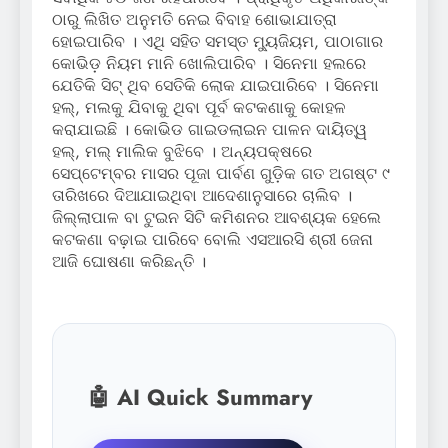
ଠାରୁ ଲିଖିତ ଅନୁମତି ନେଇ ବିବାହ ଶୋଭାଯାତ୍ରା
ହୋଇପାରିବ । ଏଥି ସହିତ ସମସ୍ତ ମ୍ୟୁଜିୟମ, ପାଠାଗାର
କୋଭିଡ଼ ନିୟମ ମାନି ଖୋଲିପାରିବ । ସିନେମା ହଲରେ
ଯେତିକି ସିଟ୍ ଥିବ ସେତିକି ଲୋକ ଯାଇପାରିବେ । ସିନେମା
ହଲ୍‌, ମଲକୁ ଯିବାକୁ ଥିବା ପୂର୍ବ କଟକଣାକୁ କୋହଳ
କରାଯାଇଛି । କୋଭିଡ ଗାଇଡଲାଇନ ପାଳନ ଦାୟିତ୍ୱ
ହଲ୍‌, ମଲ୍ ମାଲିକ ବୁଝିବେ । ଅନ୍ୟପକ୍ଷରେ
ସେପ୍ଟେମ୍ବର ମାସର ପୂଜା ପାର୍ବଣ ଗୁଡ଼ିକ ଗତ ଅଗଷ୍ଟ ୯
ତାରିଖରେ ଦିଆଯାଇଥିବା ଆଦେଶାନୁସାରେ ଚାଲିବ ।
ଜିଲ୍ଲାପାଳ ବା ଟୁଇନ ସିଟି କମିଶନର ଆବଶ୍ୟକ ହେଲେ
କଟକଣା ବଢ଼ାଇ ପାରିବେ ବୋଲି ଏସଆରସି ଶ୍ରୀ ଜେନା
ଆଜି ଘୋଷଣା କରିଛନ୍ତି ।
🤖 AI Quick Summary