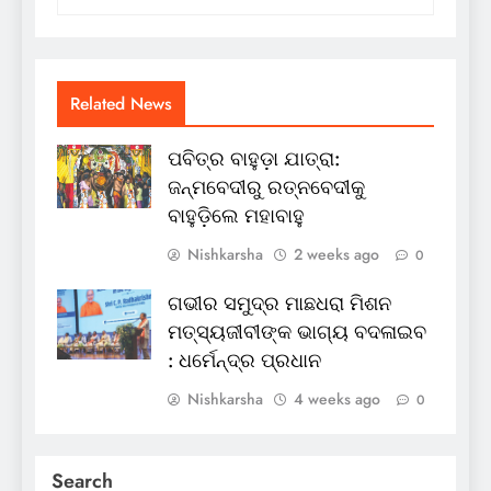
Related News
ପବିତ୍ର ବାହୁଡ଼ା ଯାତ୍ରା:
ଜନ୍ମବେଦୀରୁ ରତ୍ନବେଦୀକୁ
ବାହୁଡ଼ିଲେ ମହାବାହୁ
Nishkarsha
2 weeks ago
0
ଗଭୀର ସମୁଦ୍ର ମାଛଧରା ମିଶନ
ମତ୍ସ୍ୟଜୀବୀଙ୍କ ଭାଗ୍ୟ ବଦଳାଇବ
: ଧର୍ମେନ୍ଦ୍ର ପ୍ରଧାନ
Nishkarsha
4 weeks ago
0
Search