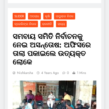
SLIDER
ଅପରାଧ
କୃଷି
ପପୁଲାର ନିଓଜ
ବ୍ରେକିଙ୍ଗ ନିଉଜ
ରାଜନୀତି
ରାଜ୍ୟ
ସମବାୟ ସମିତି ନିର୍ବାଚନକୁ
ନେଇ ଅସନ୍ତୋଷ: ଅଫିସରେ
ତାଲା ପକାଇଲେ ଉତ୍ୟକ୍ତ
ଲୋକେ
Nishkarsha
4 Years Ago
0
1 Mins