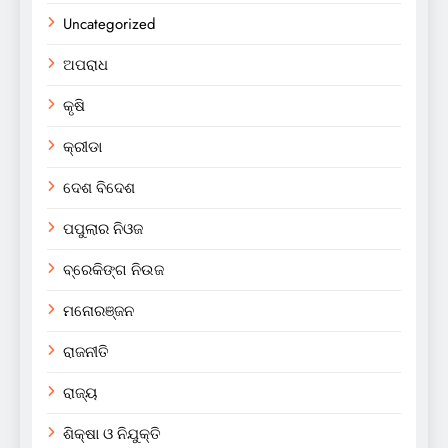
Uncategorized
ଅପରାଧ
କୃଷି
କ୍ରୀଡା
ଦେଶ ବିଦେଶ
ପପୁଲାର ନିଓଜ
ବ୍ରେକିଙ୍ଗ ନିଉଜ
ମନୋରଞ୍ଜନ
ରାଜନୀତି
ରାଜ୍ୟ
ଶିକ୍ଷା ଓ ନିଯୁକ୍ତି