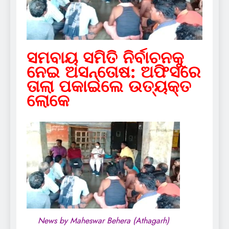
ସମବାୟ ସମିତି ନିର୍ବାଚନକୁ
ନେଇ ଅସନ୍ତୋଷ: ଅଫିସରେ
ତାଲା ପକାଇଲେ ଉତ୍ୟକ୍ତ
ଲୋକେ
News by Maheswar Behera (Athagarh)