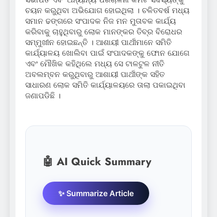
ଚୟନ କରୁଥିବା ଅଭିଯୋଗ ହୋଇଥିଲା । ଚଳିତବର୍ଷ ମଧ୍ୟ
ସମାନ ଢଙ୍ଗରେ ସଂପାଦକ ନିଜ ମନ ମୁତାବକ କାର୍ଯ୍ୟ
କରିବାକୁ ଚାହୁଥିବାରୁ ଲୋକ ମାନଙ୍କର ତିବ୍ର ବିରୋଧର
ସମ୍ମୁଖୀନ ହୋଇଛନ୍ତି । ଆଶାୟୀ ପାର୍ଥୀମାନେ ସମିତି
କାର୍ଯ୍ୟାଳୟ ଖୋଲିବା ପାଇଁ ସଂପାଦକଙ୍କୁ ଫୋନ ଯୋଗେ
ଏବଂ ମୌଖିକ କହିଥିଲେ ମଧ୍ୟ ସେ ଟାଳଟୁଳ ନୀତି
ଅବଲମ୍ବନ କରୁଥିବାରୁ ଆଶାୟୀ ପାର୍ଥୀଙ୍କ ସହିତ
ସାଧାରଣ ଲୋକ ସମିତି କାର୍ଯ୍ୟାଳୟରେ ତାଲା ପକାଇଥିବା
ଜଣାପଡିଛି ।
🤖 AI Quick Summary
✨ Summarize Article