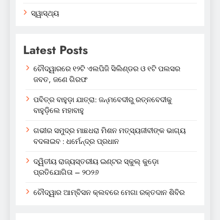
ସ୍ୱାସ୍ଥ୍ୟ
Latest Posts
ଚୌଦ୍ୱାରରେ ୧୨ଟି ଏଲପିଜି ସିଲିଣ୍ଡର ଓ ୧ଟି ପଲସର
ଜବତ, ଜଣେ ଗିରଫ
ପବିତ୍ର ବାହୁଡ଼ା ଯାତ୍ରା: ଜନ୍ମବେଦୀରୁ ରତ୍ନବେଦୀକୁ
ବାହୁଡ଼ିଲେ ମହାବାହୁ
ଗଭୀର ସମୁଦ୍ର ମାଛଧରା ମିଶନ ମତ୍ସ୍ୟଜୀବୀଙ୍କ ଭାଗ୍ୟ
ବଦଳାଇବ : ଧର୍ମେନ୍ଦ୍ର ପ୍ରଧାନ
ଦ୍ୱିତୀୟ ରାଜ୍ୟସ୍ତରୀୟ ଇଣ୍ଟର ସ୍କୁଲ୍ କୁଡ଼ୋ
ପ୍ରତିଯୋଗିତା – ୨୦୨୬
ଚୌଦ୍ୱାର ଆମ୍ବିସନ କ୍ଲବରେ ମେଗା ରକ୍ତଦାନ ଶିବିର