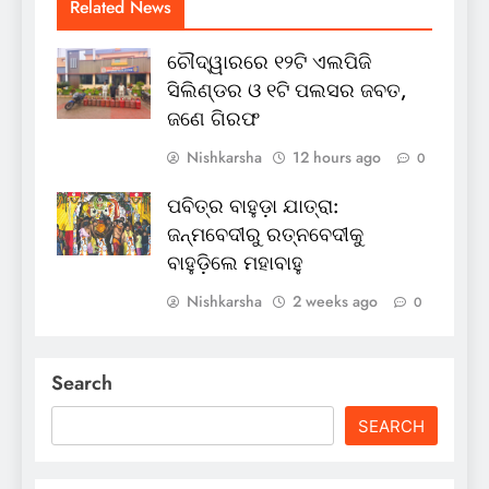
Related News
ଚୌଦ୍ୱାରରେ ୧୨ଟି ଏଲପିଜି
ସିଲିଣ୍ଡର ଓ ୧ଟି ପଲସର ଜବତ,
ଜଣେ ଗିରଫ
Nishkarsha
12 hours ago
0
ପବିତ୍ର ବାହୁଡ଼ା ଯାତ୍ରା:
ଜନ୍ମବେଦୀରୁ ରତ୍ନବେଦୀକୁ
ବାହୁଡ଼ିଲେ ମହାବାହୁ
Nishkarsha
2 weeks ago
0
Search
SEARCH