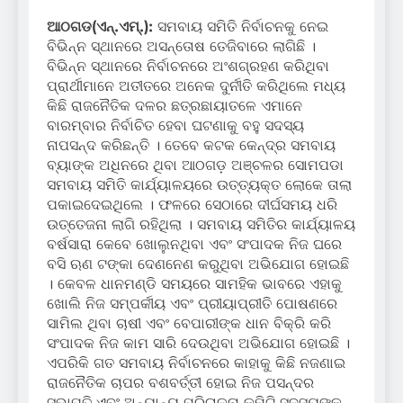
ଆଠଗଡ(ଏନ୍‌.ଏମ୍‌.):
ସମବାୟ ସମିତି ନିର୍ବାଚନକୁ ନେଇ
ବିଭିନ୍ନ ସ୍ଥାନରେ ଅସନ୍ତୋଷ ତେଜିବାରେ ଲାଗିଛି ।
ବିଭିନ୍ନ ସ୍ଥାନରେ ନିର୍ବାଚନରେ ଅଂଶଗ୍ରହଣ କରିଥିବା
ପ୍ରାର୍ଥୀମାନେ ଅତୀତରେ ଅନେକ ଦୁର୍ନୀତି କରିଥିଲେ ମଧ୍ୟ
କିଛି ରାଜନୈତିକ ଦଳର ଛତ୍ରଛାୟାତଳେ ଏମାନେ
ବାରମ୍ବାର ନିର୍ବାଚିତ ହେବା ଘଟଣାକୁ ବହୁ ସଦସ୍ୟ
ନାପସନ୍ଦ କରିଛନ୍ତି । ତେବେ କଟକ କେନ୍ଦ୍ର ସମବାୟ
ବ୍ୟାଙ୍କ ଅଧିନରେ ଥିବା ଆଠଗଡ଼ ଅଞ୍ଚଳର ସୋମପଡା
ସମବାୟ ସମିତି କାର୍ଯ୍ୟାଳୟରେ ଉତ୍ତ୍ୟକ୍ତ ଲୋକେ ତାଲା
ପକାଇଦେଇଥିଲେ । ଫଳରେ ସେଠାରେ ଦୀର୍ଘସମୟ ଧରି
ଉତ୍ତେଜନା ଲାଗି ରହିଥିଲା । ସମବାୟ ସମିତିର କାର୍ଯ୍ୟାଳୟ
ବର୍ଷସାରା କେବେ ଖୋଲୁନଥିବା ଏବଂ ସଂପାଦକ ନିଜ ଘରେ
ବସି ଋଣ ଟଙ୍କା ଦେଣନେଣ କରୁଥିବା ଅଭିଯୋଗ ହୋଇଛି
। କେବଳ ଧାନମଣ୍ଡି ସମୟରେ ସାମହିକ ଭାବରେ ଏହାକୁ
ଖୋଲି ନିଜ ସମ୍ପର୍କୀୟ ଏବଂ ପ୍ରୀୟାପ୍ରୀତି ପୋଷଣରେ
ସାମିଲ ଥିବା ଚାଷୀ ଏବଂ ବେପାରୀଙ୍କ ଧାନ ବିକ୍ରି କରି
ସଂପାଦକ ନିଜ କାମ ସାରି ଦେଉଥିବା ଅଭିଯୋଗ ହୋଇଛି ।
ଏପରିକି ଗତ ସମବାୟ ନିର୍ବାଚନରେ କାହାକୁ କିଛି ନଜଣାଇ
ରାଜନୈତିକ ଚାପର ବଶବର୍ତ୍ତୀ ହୋଇ ନିଜ ପସନ୍ଦର
ସଭାପତି ଏବଂ ଅନ୍ୟାନ୍ୟ ପରିଚାଳନା କମିଟି ସଦସ୍ୟଙ୍କୁ