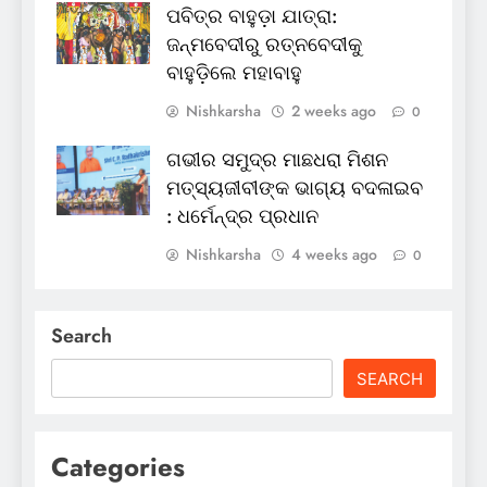
ପବିତ୍ର ବାହୁଡ଼ା ଯାତ୍ରା:
ଜନ୍ମବେଦୀରୁ ରତ୍ନବେଦୀକୁ
ବାହୁଡ଼ିଲେ ମହାବାହୁ
Nishkarsha
2 weeks ago
0
ଗଭୀର ସମୁଦ୍ର ମାଛଧରା ମିଶନ
ମତ୍ସ୍ୟଜୀବୀଙ୍କ ଭାଗ୍ୟ ବଦଳାଇବ
: ଧର୍ମେନ୍ଦ୍ର ପ୍ରଧାନ
Nishkarsha
4 weeks ago
0
Search
SEARCH
Categories