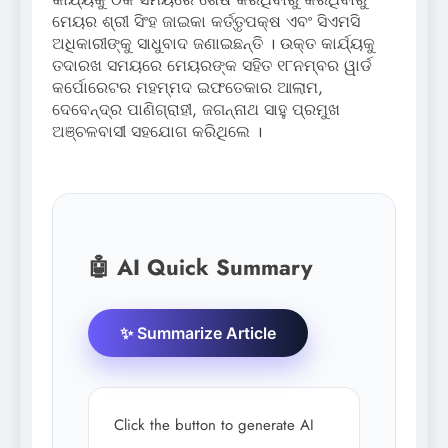
ମେୟର ଶ୍ରୀ ସିଂହ ଜାଇକା କର୍ତ୍ତୃପକ୍ଷ ଏବଂ ସିଏମସି
ଅଧିକାରୀଙ୍କୁ ସାଧୁବାଦ ଜଣାଇଛନ୍ତି । ଉକ୍ତ କାର୍ଯ୍ୟକୁ
ତଦାରଖ ସମୟରେ ମେୟରଙ୍କ ସହିତ ୧୮ନମ୍ବର ୱାର୍ଡ
କର୍ପୋରେଟର ମହମ୍ମଦ ଇଫତେକାର ଆଲାମ,
ଦେବେନ୍ଦ୍ର ପାଣିଗ୍ରାହୀ, ଜଗନ୍ନାଥ ସାହୁ ପ୍ରମୁଖ
ଅଞ୍ଚଳବାସୀ ସହଯୋଗ କରିଥିଲେ ।
🤖 AI Quick Summary
✨ Summarize Article
Click the button to generate AI