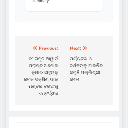
summary.
Post
Previous:
Next:
navigation
ମେଘଦୂତ ଆୱାର୍ଡ
ପର୍ଯ୍ୟଟକ ଓ
ପ୍ରାପ୍ତ ଅଶୋକ
ଦର୍ଶକଙ୍କୁ ଆକର୍ଷିତ
କୁମାର ସାହୁଙ୍କୁ
କରୁଛି ପଲ୍ଲିଶ୍ରୀ
କଟକ ଦକ୍ଷିଣ ଡାକ
ମେଳା
ମଣ୍ଡଳ ତରଫରୁ
ସମ୍ବର୍ଦ୍ଧନା