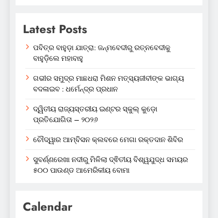
Latest Posts
ପବିତ୍ର ବାହୁଡ଼ା ଯାତ୍ରା: ଜନ୍ମବେଦୀରୁ ରତ୍ନବେଦୀକୁ
ବାହୁଡ଼ିଲେ ମହାବାହୁ
ଗଭୀର ସମୁଦ୍ର ମାଛଧରା ମିଶନ ମତ୍ସ୍ୟଜୀବୀଙ୍କ ଭାଗ୍ୟ
ବଦଳାଇବ : ଧର୍ମେନ୍ଦ୍ର ପ୍ରଧାନ
ଦ୍ୱିତୀୟ ରାଜ୍ୟସ୍ତରୀୟ ଇଣ୍ଟର ସ୍କୁଲ୍ କୁଡ଼ୋ
ପ୍ରତିଯୋଗିତା – ୨୦୨୬
ଚୌଦ୍ୱାର ଆମ୍ବିସନ କ୍ଲବରେ ମେଗା ରକ୍ତଦାନ ଶିବିର
ସୁବର୍ଣ୍ଣରେଖା ନଦୀରୁ ମିଳିଲା ଦ୍ଵିତୀୟ ବିଶ୍ୱଯୁଦ୍ଧ ସମୟର
୫୦୦ ପାଉଣ୍ଡ ଆମେରିକୀୟ ବୋମା
Calendar