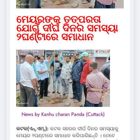
ମେୟରଙ୍କ ତତ୍ପରତା
ଯୋଗୁଁ ଦୀର୍ଘ ଦିନର ସମସ୍ୟା
୨ଘଣ୍ଟାରେ ସମାଧାନ
News by Kanhu charan Panda (Cuttack)
କଟକ(ଏନ୍‌.ଏମ୍‌.):
କଟକ ସହରର ଦୀର୍ଘ ଦିନର ସମସ୍ୟାକୁ
ମେୟର ୨ଘଣ୍ଟାରେ ସମାଧାନ କରିପାରିଛନ୍ତି । ତେବେ