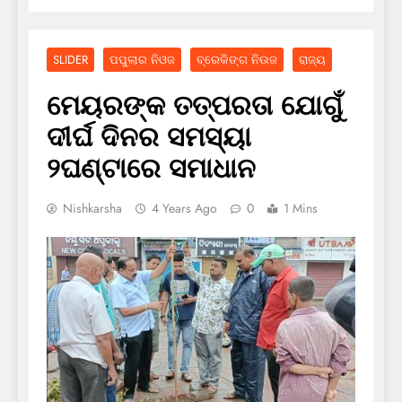
SLIDER
ପପୁଲାର ନିଓଜ
ବ୍ରେକିଙ୍ଗ ନିଉଜ
ରାଜ୍ୟ
ମେୟରଙ୍କ ତତ୍ପରତା ଯୋଗୁଁ
ଦୀର୍ଘ ଦିନର ସମସ୍ୟା
୨ଘଣ୍ଟାରେ ସମାଧାନ
Nishkarsha
4 Years Ago
0
1 Mins