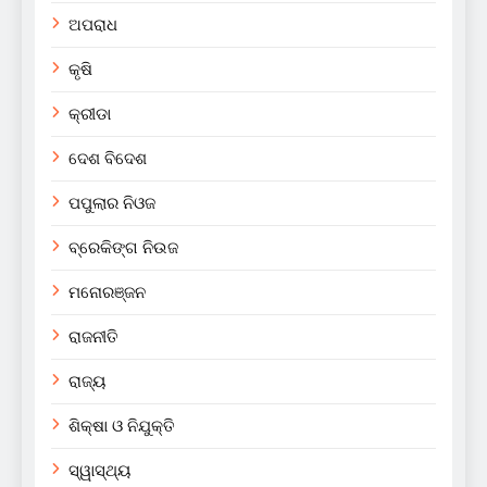
ଅପରାଧ
କୃଷି
କ୍ରୀଡା
ଦେଶ ବିଦେଶ
ପପୁଲାର ନିଓଜ
ବ୍ରେକିଙ୍ଗ ନିଉଜ
ମନୋରଞ୍ଜନ
ରାଜନୀତି
ରାଜ୍ୟ
ଶିକ୍ଷା ଓ ନିଯୁକ୍ତି
ସ୍ୱାସ୍ଥ୍ୟ