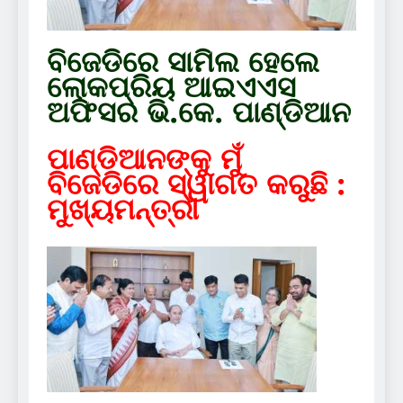
ବିଜେଡିରେ ସାମିଲ ହେଲେ
ଲୋକପ୍ରିୟ ଆଇଏଏସ
ଅଫିସର ଭି.କେ. ପାଣ୍ଡିଆନ
ପାଣ୍ଡିଆନଙ୍କୁ ମୁଁ
ବିଜେଡିରେ ସ୍ୱାଗତ କରୁଛି :
ମୁଖ୍ୟମନ୍ତ୍ରୀ