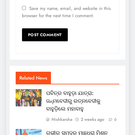
Save my name, email, and website in this
browser for the next time I comment.
Related News
ପବିତ୍ର ବାହୁଡ଼ା ଯାତ୍ରା:
ଜନ୍ମବେଦୀରୁ ରତ୍ନବେଦୀକୁ
ବାହୁଡ଼ିଲେ ମହାବାହୁ
Nishkarsha
2 weeks ago
0
ଗଭୀର ସମୁଦ୍ର ମାଛଧରା ମିଶନ