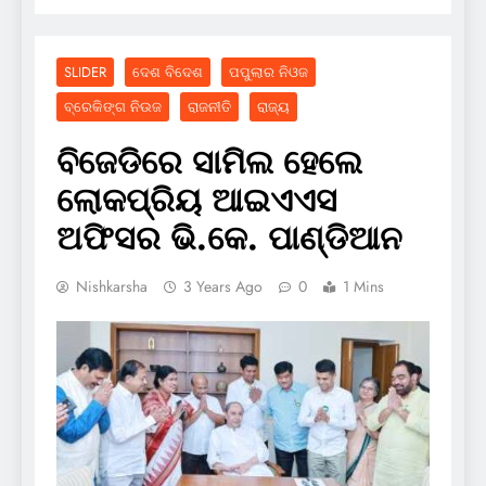
SLIDER
ଦେଶ ବିଦେଶ
ପପୁଲାର ନିଓଜ
ବ୍ରେକିଙ୍ଗ ନିଉଜ
ରାଜନୀତି
ରାଜ୍ୟ
ବିଜେଡିରେ ସାମିଲ ହେଲେ
ଲୋକପ୍ରିୟ ଆଇଏଏସ
ଅଫିସର ଭି.କେ. ପାଣ୍ଡିଆନ
Nishkarsha
3 Years Ago
0
1 Mins