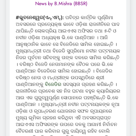
News by B.Mishra (BBSR)
#ଭୁବନେଶ୍ୱର(ଏନ୍‌.ଏମ୍‌.):
ପବିତ୍ର କାର୍ତ୍ତିକ ପୂର୍ଣ୍ଣିମା
ଅବସରରେ ପ୍ରତ୍ୟେକ୍ଷ ଭାବେ ଓଡ଼ିଶା ରାଜନୀତିରେ ପାଦ
ଥାପିଛନ୍ତି ଲୋକପ୍ରିୟ ଆଇଏଏସ ଅଫିସର ତଥା ୫-ଟି ଓ
ନବୀନ ଓଡ଼ିଶା ଅଧ୍ୟକ୍ଷ ଭି.କେ ପାଣ୍ଡିଆନ । ଆଜି
ଆନୁଷ୍ଠାନିକ ଭାବେ ସେ ବିଜେଡିରେ ସାମିଲ ହୋଇଛନ୍ତି ।
ମୁଖ୍ୟମନ୍ତ୍ରୀ ତଥା ବିଜେଡି ସୁପ୍ରିମୋ ନବୀନ ପଟ୍ଟନାୟକ
ନିଜର ପୂର୍ବତନ ସଚିବଙ୍କୁ ତାଙ୍କ ଦଳରେ ସାମିଲ କରିଛନ୍ତି
। ବରିଷ୍ଠ ବିଜେଡି ନେତାମାନଙ୍କ ବୈଠକ ପରେ ଭି.କେ
ପାଣ୍ଡିଆନ ବିଜେଡିରେ ସାମିଲ ହୋଇଛନ୍ତି । ବିଜେଡିର
ବରିଷ୍ଠ ନେତା ଓ ମନ୍ତ୍ରୀଙ୍କ ଉପସ୍ଥିତିରେ ଶ୍ରୀ
ପାଣ୍ଡିଆନଙ୍କୁ
ବିଜେଡିର
ସଦସ୍ୟତା ଗ୍ରହଣ କରିଛନ୍ତି ।
ରାଜନୀତିରେ ପ୍ରବେଶ ସହ ନିଜ ଘଟଣା ବହୁଳ କ୍ୟାରିୟରର
ଆଉ ଏକ ଗୁରୁତ୍ୱପୂର୍ଣ୍ଣ ସୋପାନରେ ପହଞ୍ଚିଛନ୍ତି ଭି.କେ
ପାଣ୍ଡିଆନ । ମୁଖ୍ୟମନ୍ତ୍ରୀ ନବୀନ ପଟ୍ଟନାୟକଙ୍କ ନୂଆ
ଓଡ଼ିଶା ଓ ରୂପାନ୍ତରଣ ଯୋଜନାର ସଫଳ ରୂପାୟନରେ
ମୁଖ୍ୟ ଭୂମିକା ଗ୍ରହଣ କରିଥିବା ଏହି ଅବସରପ୍ରାପ୍ତ
ଆଇଏଏସ ଅଫିସରଙ୍କ ଉପରେ ଦଳକୁ ଆଗାମୀ ନିର୍ବାଚନ
ବୈତରଣୀ ପାର କରିବାର ଗୁରୁ ଦାୟିତ୍ୱ ରହିବ ବୋଲି