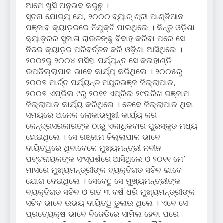
ଆମେ ଖୁସି ଅନୁଭବ କରୁଛୁ ।
ସୂଚନା ଯୋଗ୍ୟ ଯେ, ୨୦୦୦ ବ୍ୟାଚ୍ ଶ୍ରୀ ପାଣ୍ଡିଆନ
ପଞ୍ଜାବ କ୍ୟାଡ଼ରରେ ନିଯୁକ୍ତି ପାଇଥିଲେ । କିନ୍ତୁ ଓଡ଼ିଶା
କ୍ୟାଡ଼ରର ସୁଜାତା ରାଉତଙ୍କୁ ବିବାହ କରିବା ପରେ ସେ
ନିଜର କ୍ୟାଡ଼ର ପରିବର୍ତ୍ତନ କରି ଓଡ଼ିଶା ଆସିଥିଲେ ।
୨୦୦୨ରୁ ୨୦୦୪ ମସିହା ପର୍ଯ୍ୟନ୍ତ ସେ କଳାହାଣ୍ଡି
ଉପଜିଲ୍ଲାପାଳ ଭାବେ କାର୍ଯ୍ୟ କରିଥିଲେ । ୨୦୦୫ରୁ
୨୦୦୭ ମାର୍ଚ୍ଚ ପର୍ଯ୍ୟନ୍ତ ମୟୂରଭଞ୍ଜ ଜିଲ୍ଲାପାଳ,
୨୦୦୭ ଏପ୍ରିଲ ୯ରୁ ୨୦୧୧ ଏପ୍ରିଲ ୨୯ତାରିଖ ଗଞ୍ଜାମ
ଜିଲ୍ଲାପାଳ କାର୍ଯ୍ୟ କରିଥିଲେ । ତେବେ ଜିଲ୍ଲାପାଳ ଥିବା
ସମୟରେ ଅନେକ ଲୋକାଭିମୁଖୀ କାର୍ଯ୍ୟ କରି
କେନ୍ଦ୍ରସରକାରଙ୍କ ଠାରୁ ଏକାଧିକବାର ପୁରସ୍କୃତ ମଧ୍ୟ
ହୋଇଥିଲେ । ସେ ଗଞ୍ଜାମ ଜିଲ୍ଲାପାଳ ଭାବେ
ଦାୟିତ୍ୱରେ ଥିବାବେଳେ ମୁଖ୍ୟମନ୍ତ୍ରୀ ନବୀନ
ପଟ୍ଟନାୟକଙ୍କ ସଂସ୍ପର୍ଶରେ ଆସିଥିଲେ ଓ ୨୦୧୧ ମେ’
ମାସରେ ମୁଖ୍ୟମନ୍ତ୍ରୀଙ୍କ ବ୍ୟକ୍ତିଗତ ସଚିବ ଭାବେ
ଯୋଗ ଦେଇଥିଲେ । ସେବେଠୁ ସେ ମୁଖ୍ୟମନ୍ତ୍ରୀଙ୍କ
ବ୍ୟକ୍ତିଗତ ସଚିବ ଓ ଗତ ୩ ବର୍ଷ ଧରି ମୁଖ୍ୟମନ୍ତ୍ରୀଙ୍କ
ସଚିବ ଭାବେ ଉଭୟ ଦାୟିତ୍ୱ ତୁଲାଉ ଥିଲେ । ଏବେ ସେ
ପ୍ରତ୍ୟେକ୍ଷ ଭାବେ ବିଜେଡିରେ ସାମିଲ ହେବା ପରେ