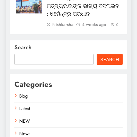
ମତ୍ସ୍ୟଜୀବୀଙ୍କ ଭାଗ୍ୟ ବଦଳାଇବ
: ଧର୍ମେନ୍ଦ୍ର ପ୍ରଧାନ
Nishkarsha
4 weeks ago
0
Search
SEARCH
Categories
Blog
Latest
NEW
News