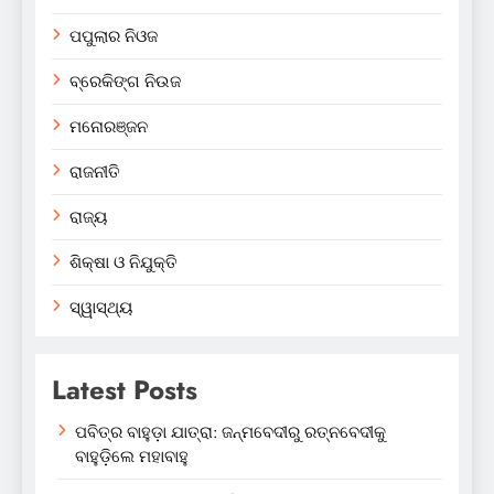
ପପୁଲାର ନିଓଜ
ବ୍ରେକିଙ୍ଗ ନିଉଜ
ମନୋରଞ୍ଜନ
ରାଜନୀତି
ରାଜ୍ୟ
ଶିକ୍ଷା ଓ ନିଯୁକ୍ତି
ସ୍ୱାସ୍ଥ୍ୟ
Latest Posts
ପବିତ୍ର ବାହୁଡ଼ା ଯାତ୍ରା: ଜନ୍ମବେଦୀରୁ ରତ୍ନବେଦୀକୁ
ବାହୁଡ଼ିଲେ ମହାବାହୁ