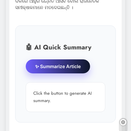
ଦଳରେ ଆହୁରି ଉନ୍ନତି ଆସିବ ବୋଲି ରାଜନୈତିକ
ସମୀକ୍ଷକମାନେ ମତଦେଇଛନ୍ତି ।
🤖 AI Quick Summary
✨ Summarize Article
Click the button to generate AI
summary.