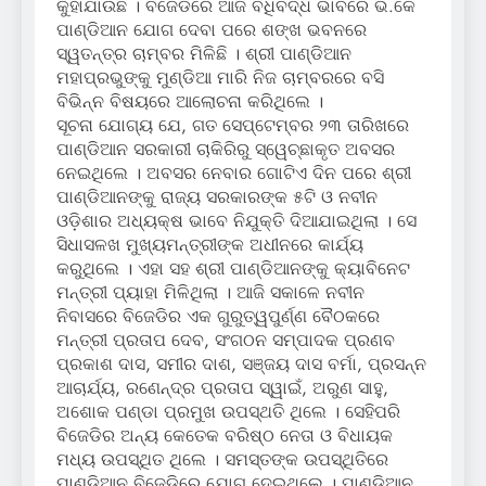
କୁହାଯାଉଛି । ବିଜେଡିରେ ଆଜି ବିଧିବଦ୍ଧ ଭାବରେ ଭି.କେ
ପାଣ୍ଡିଆନ ଯୋଗ ଦେବା ପରେ ଶଙ୍ଖ ଭବନରେ
ସ୍ୱତନ୍ତ୍ର ଚାମ୍ବର ମିଳିଛି । ଶ୍ରୀ ପାଣ୍ଡିଆନ
ମହାପ୍ରଭୁଙ୍କୁ ମୁଣ୍ଡିଆ ମାରି ନିଜ ଚାମ୍ବରରେ ବସି
ବିଭିନ୍ନ ବିଷୟରେ ଆଲୋଚନା କରିଥିଲେ ।
ସୂଚନା ଯୋଗ୍ୟ ଯେ, ଗତ ସେପ୍ଟେମ୍ବର ୨୩ ତାରିଖରେ
ପାଣ୍ଡିଆନ ସରକାରୀ ଚାକିରିରୁ ସ୍ୱେଚ୍ଛାକୃତ ଅବସର
ନେଇଥିଲେ । ଅବସର ନେବାର ଗୋଟିଏ ଦିନ ପରେ ଶ୍ରୀ
ପାଣ୍ଡିଆନଙ୍କୁ ରାଜ୍ୟ ସରକାରଙ୍କ ୫ଟି ଓ ନବୀନ
ଓଡ଼ିଶାର ଅଧ୍ୟକ୍ଷ ଭାବେ ନିଯୁକ୍ତି ଦିଆଯାଇଥିଲା । ସେ
ସିଧାସଳଖ ମୁଖ୍ୟମନ୍ତ୍ରୀଙ୍କ ଅଧୀନରେ କାର୍ଯ୍ୟ
କରୁଥିଲେ । ଏହା ସହ ଶ୍ରୀ ପାଣ୍ଡିଆନଙ୍କୁ କ୍ୟାବିନେଟ
ମନ୍ତ୍ରୀ ପ୍ୟାହା ମିଳିଥିଲା । ଆଜି ସକାଳେ ନବୀନ
ନିବାସରେ ବିଜେଡିର ଏକ ଗୁରୁତ୍ୱପୁର୍ଣ୍ଣ ବୈଠକରେ
ମନ୍ତ୍ରୀ ପ୍ରତାପ ଦେବ, ସଂଗଠନ ସମ୍ପାଦକ ପ୍ରଣବ
ପ୍ରକାଶ ଦାସ, ସମୀର ଦାଶ, ସଞ୍ଜୟ ଦାସ ବର୍ମା, ପ୍ରସନ୍ନ
ଆଚାର୍ଯ୍ୟ, ରଣେନ୍ଦ୍ର ପ୍ରତାପ ସ୍ୱାଇଁ, ଅରୁଣ ସାହୁ,
ଅଶୋକ ପଣ୍ଡା ପ୍ରମୁଖ ଉପସ୍ଥତି ଥିଲେ । ସେହିପରି
ବିଜେଡିର ଅନ୍ୟ କେତେକ ବରିଷ୍ଠ ନେତା ଓ ବିଧାୟକ
ମଧ୍ୟ ଉପସ୍ଥିତ ଥିଲେ । ସମସ୍ତଙ୍କ ଉପସ୍ଥିତିରେ
ପାଣ୍ଡିଆନ ବିଜେଡିରେ ଯୋଗ ଦେଇଥିଲେ । ପାଣ୍ଡିଆନ