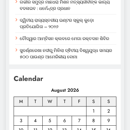
ଗଭୀର ସମୁଦ୍ର ମାଛଧରା ମିଶନ ମତ୍ସ୍ୟଜୀବୀଙ୍କ ଭାଗ୍ୟ
ବଦଳାଇବ : ଧର୍ମେନ୍ଦ୍ର ପ୍ରଧାନ
ଦ୍ୱିତୀୟ ରାଜ୍ୟସ୍ତରୀୟ ଇଣ୍ଟର ସ୍କୁଲ୍ କୁଡ଼ୋ
ପ୍ରତିଯୋଗିତା – ୨୦୨୬
ଚୌଦ୍ୱାର ଆମ୍ବିସନ କ୍ଲବରେ ମେଗା ରକ୍ତଦାନ ଶିବିର
ସୁବର୍ଣ୍ଣରେଖା ନଦୀରୁ ମିଳିଲା ଦ୍ଵିତୀୟ ବିଶ୍ୱଯୁଦ୍ଧ ସମୟର
୫୦୦ ପାଉଣ୍ଡ ଆମେରିକୀୟ ବୋମା
Calendar
August 2026
M
T
W
T
F
S
S
1
2
3
4
5
6
7
8
9