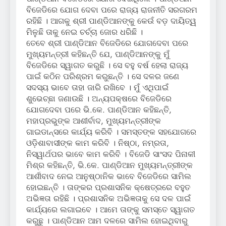
ବିଜେଡିରେ ଯୋଗ ଦେବା ପରେ ରାଜ୍ୟ ରାଜନୀତି ସରଗରମ
ରହିଛି । ଆଗକୁ ଶ୍ରୀ ପାଣ୍ଡିଆନଙ୍କୁ କେଉଁ ବଡ଼ ଦାୟିତ୍ୱ
ମିଳୁଛି ତାକୁ ନେଇ ଚର୍ଚ୍ଚା ଜୋର ଧରିଛି ।
ତେବେ ଶ୍ରୀ ପାଣ୍ଡିଆନ ବିଜେଡିରେ ଯୋଗଦେବା ପରେ
ମୁଖ୍ୟମନ୍ତ୍ରୀ କହିଛନ୍ତି ଯେ, ପାଣ୍ଡିଆନଙ୍କୁ ମୁଁ
ବିଜେଡିରେ ସ୍ୱାଗତ କରୁଛି । ସେ ବହୁ ବର୍ଷ ହେଲା ରାଜ୍ୟ
ପାଇଁ କଠିନ ପରିଶ୍ରମ କରୁଛନ୍ତି । ସେ ଦଳର ଜଣେ
ସଦସ୍ୟ ଭାବେ ତାହା ଜାରି ରଖିବେ । ମୁଁ ଏଥିପାଇଁ
ଶୁଭେଚ୍ଛା ଜଣାଉଛି । ଅନ୍ୟପକ୍ଷରେ ବିଜେଡିରେ
ଯୋଗଦେବା ପରେ ଭି.କେ. ପାଣ୍ଡିଆନ କହିଛନ୍ତି,
ମହାପ୍ରଭୁଙ୍କ ଆଶୀର୍ବାଦ, ମୁଖ୍ୟମନ୍ତ୍ରୀଙ୍କ
ଗାଇଡାନ୍ସରେ କାର୍ଯ୍ୟ କରିବି । ସମସ୍ତଙ୍କ ସହଯୋଗରେ
ଓଡ଼ିଶାବାସୀଙ୍କ କାମ କରିବି । ନିଷ୍ଠା, ନମ୍ରତା,
ନିସ୍ୱାର୍ଥପର ଭାବେ କାମ କରିବି । ବିଜେଡି ସାଂସଦ ପିନାକୀ
ମିଶ୍ର କହିଛନ୍ତି, ଭି.କେ. ପାଣ୍ଡିଆନ ମୁଖ୍ୟମନ୍ତ୍ରୀଙ୍କ
ଆର୍ଶୀବାଦ ନେଇ ଆନୁଷ୍ଠାନିକ ଭାବେ ବିଜେଡିରେ ସାମିଲ
ହୋଇଛନ୍ତି । ତାଙ୍କର ପ୍ରଶାସନିକ କ୍ଷେତ୍ରରେ ବହୁତ
ଅଭିଜ୍ଞତା ରହିଛି । ପ୍ରଶାସନିକ ଅଭିଜ୍ଞତାକୁ ସେ ଦଳ ପାଇଁ
କାର୍ଯ୍ୟରେ ଲଗାଇବେ । ଆମେ ତାଙ୍କୁ ସମସ୍ତେ ସ୍ୱାଗତ
କରୁଛୁ । ପାଣ୍ଡିଆନ ଆମ ଦଳରେ ସାମିଲ ହୋଇଥିବାରୁ