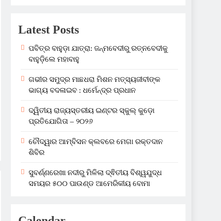
Latest Posts
ପବିତ୍ର ବାହୁଡ଼ା ଯାତ୍ରା: ଜନ୍ମବେଦୀରୁ ରତ୍ନବେଦୀକୁ
ବାହୁଡ଼ିଲେ ମହାବାହୁ
ଗଭୀର ସମୁଦ୍ର ମାଛଧରା ମିଶନ ମତ୍ସ୍ୟଜୀବୀଙ୍କ
ଭାଗ୍ୟ ବଦଳାଇବ : ଧର୍ମେନ୍ଦ୍ର ପ୍ରଧାନ
ଦ୍ୱିତୀୟ ରାଜ୍ୟସ୍ତରୀୟ ଇଣ୍ଟର ସ୍କୁଲ୍ କୁଡ଼ୋ
ପ୍ରତିଯୋଗିତା – ୨୦୨୬
ଚୌଦ୍ୱାର ଆମ୍ବିସନ କ୍ଲବରେ ମେଗା ରକ୍ତଦାନ
ଶିବିର
ସୁବର୍ଣ୍ଣରେଖା ନଦୀରୁ ମିଳିଲା ଦ୍ଵିତୀୟ ବିଶ୍ୱଯୁଦ୍ଧ
ସମୟର ୫୦୦ ପାଉଣ୍ଡ ଆମେରିକୀୟ ବୋମା
Calendar