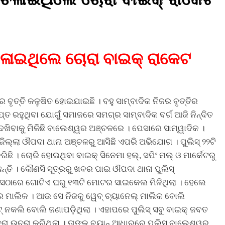
 ଚଳାଇଥିଲେ ଚୋରା ବାଇକ୍ ରାକେଟ
ର ବୃତ୍ତି କଳୁଷିତ ହୋଇଯାଇଛି । ବହୁ ସାମ୍ବାଦିକ ନିଜର ବୃତ୍ତିର
ତ ରହୁଥିବା ଯୋଗୁଁ ସମାଜରେ ସମଗ୍ର ସାମ୍ବାଦିକ ବର୍ଗ ଆଜି ନିନ୍ଦିତ
ଖିବାକୁ ମିଳିଛି ବାଲେଶ୍ୱର ଅଞ୍ଚଳରେ । ପେସାରେ ସାମ୍ୱାଦିକ ।
ିଲ୍ଲା ଔପଦା ଥାନା ଅଞ୍ଚଳରୁ ଆସିଛି ଏପରି ଅଭିଯୋଗ । ପୁଲିସ୍ ୨୨ଟି
ଛି । ଚୋରି ହୋଇଥିବା ବାଇକ୍ ସିନେମା ହଲ୍‌, ସପିଂ ମଲ୍ ଓ ମାର୍କେଟରୁ
୍ତି । କୌଣସି ସୂତ୍ରରୁ ଖବର ପାଇ ଔପଦା ଥାନା ପୁଲିସ୍
ଠାରେ ଗୋଟିଏ ଘରୁ ୧୩ଟି ମୋଟର ସାଇକେଲ ମିଳିଥିଲା । ହେଲେ
 ମାଲିକ । ଆଉ ସେ ନିଜକୁ ୱେବ୍ ଚ୍ୟାନେଲ୍ ମାଲିକ ବୋଲି
୍ ନକଲି ବୋଲି ଜଣାପଡ଼ିଥିଲା । ଏହାପରେ ପୁଲିସ୍ ସବୁ ବାଇକ୍ ଜବତ
ଚରା ଉଚରା କରିଥିଲା । ତାଙ୍କ ବୟାନ୍ ଆଧାରରେ ପୁଲିସ୍ ବାଲେଶ୍ୱର