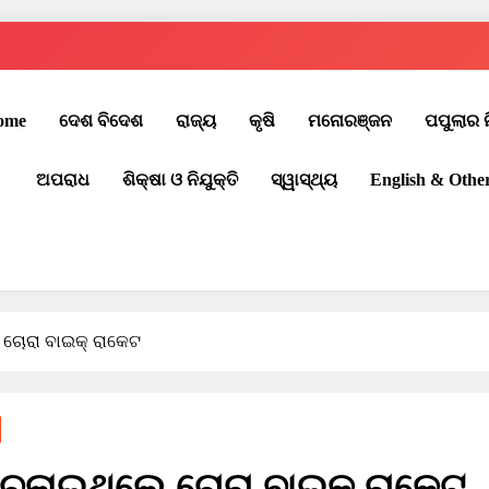
ome
ଦେଶ ବିଦେଶ
ରାଜ୍ୟ
କୃଷି
ମନୋରଞ୍ଜନ
ପପୁଲାର 
ଅପରାଧ
ଶିକ୍ଷା ଓ ନିଯୁକ୍ତି
ସ୍ୱାସ୍ଥ୍ୟ
English & Othe
େ ଚୋରା ବାଇକ୍ ରାକେଟ
ତୁ ଚଳାଇଥିଲେ ଚୋରା ବାଇକ୍ ରାକେଟ