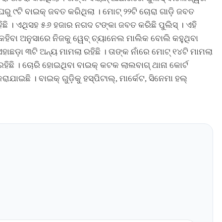
 ୯ଟି ବାଇକ୍ ଜବତ କରିଥିଲା । ମୋଟ୍ ୨୨ଟି ଚୋରା ଗାଡ଼ି ଜବତ
ରହିଛି । ଏଥିସହ ୫୬ ହଜାର ନଗଦ ଟଙ୍କା ଜବତ କରିଛି ପୁଲିସ୍ । ଏହି
 କହିବା ଅନୁସାରେ ନିଜକୁ ୱେବ୍ ଚ୍ୟାନେଲ ମାଲିକ ବୋଲି କହୁଥିବା
 ଏହାଛଡ଼ା ୩ଟି ଅନ୍ୟ ମାମଲା ରହିଛି । ତାଙ୍କ ନାଁରେ ମୋଟ୍ ୧୪ଟି ମାମଲା
ରହିଛି । ଚୋରି ହୋଇଥିବା ବାଇକ୍ କଟକ ଲାଲବାଗ୍ ଥାନା କୋର୍ଟ
ାଇଛି । ବାଇକ୍ ଗୁଡ଼ିକୁ ହସ୍ପିଟାଲ୍‌, ମାର୍କେଟ, ସିନେମା ହଲ୍