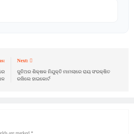
us:
Next:
ୟରେ
ଜୁନିଅର ଶିକ୍ଷକ ନିଯୁକ୍ତି ମାମଲାରେ ରାୟ ସଂରକ୍ଷିତ
ାଳ
ରଖିଲେ ହାଇକୋର୍ଟ
ields are marked
*