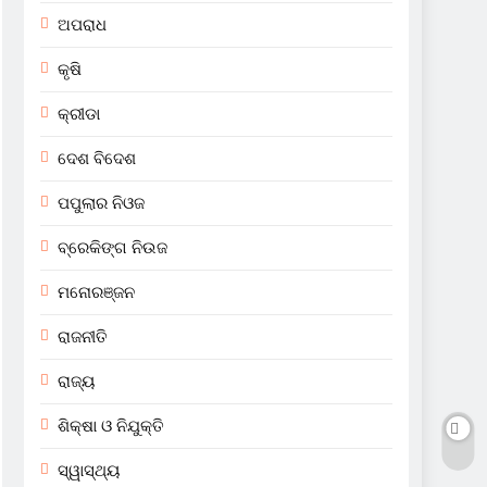
ଅପରାଧ
କୃଷି
କ୍ରୀଡା
ଦେଶ ବିଦେଶ
ପପୁଲାର ନିଓଜ
ବ୍ରେକିଙ୍ଗ ନିଉଜ
ମନୋରଞ୍ଜନ
ରାଜନୀତି
ରାଜ୍ୟ
ଶିକ୍ଷା ଓ ନିଯୁକ୍ତି
ସ୍ୱାସ୍ଥ୍ୟ