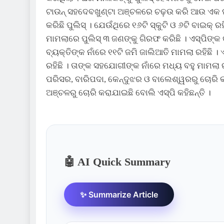
ଟାଉନ୍ ସହଦେବଖୁଣ୍ଟା ଅଞ୍ଚଳରେ ଚଢ଼ଉ କରି ଆଉ ଏକ ଘରୁ
କରିଛି ପୁଲିସ୍ । ଯେଉଁଥିରେ ୧୬ଟି ସ୍କୁଟି ଓ ୬ଟି ବାଇକ୍ 
ମାମଲାରେ ପୁଲିସ୍ ୩ ଜଣଙ୍କୁ ଗିରଫ କରିଛି । ଏସ୍ପିଙ୍କ
ବ୍ୟକ୍ତିଙ୍କ ନାଁରେ ୧୧ଟି ଜମି ଜାଲିଆତି ମାମଲା ରହିଛି ।
ରହିଛି । ତାଙ୍କ ସହଯୋଗୀଙ୍କ ନାଁରେ ମଧ୍ୟ ବହୁ ମାମଲା 
ପରିସର, ବାରିପଦା, କେନ୍ଦୁଝର ଓ ବାଲେଶ୍ୱରରୁ ଚୋରି କରାଯ
ଅଞ୍ଚଳରୁ ଚୋରି କରାଯାଇଛି ବୋଲି ଏସ୍ପି କହିଛନ୍ତି ।
🤖 AI Quick Summary
✨ Summarize Article