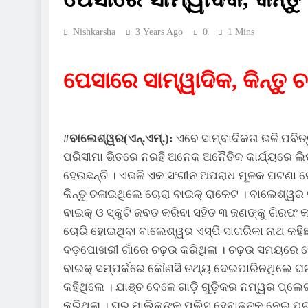
Nishkarsha
3 Years Ago
0
1 Mins
ପେସାରେ ସାମ୍ୱାଦିକ, କିନ୍ତୁ
#ବାଲେଶ୍ୱର(ଏନ୍‌.ଏମ୍‌.):
ଏବେ ସାମ୍ବାଦିକତା ଭଳି ପବିତ୍
ପରିସୀମା ଭିତରେ ନରହି ଅନେକ ଅନୈତିକ କାର୍ଯ୍ୟରେ ଲିପ୍
ହେଉଛନ୍ତି । ଏଭଳି ଏକ ସଂଗୀନ ଅପରାଧ ମୂଳକ ଘଟଣା ଦେ
କିନ୍ତୁ ଚଳାଇଥିଲେ ଚୋରା ବାଇକ୍ ରାକେଟ । ବାଲେଶ୍ୱର ଜ
ବାଇକ୍ ଓ ସ୍କୁଟି ଜବତ କରିବା ସହିତ ୩ ଜଣଙ୍କୁ ଗିରଫ କରି
ଚୋରି ହୋଇଥିବା ବାଲେଶ୍ୱର ଏସ୍ପି ସାଗରିକା ନାଥ କହିଛନ
ବଡ଼ପୋଖରୀ ଗାଁରେ ଚଢ଼ଉ କରିଥିଲା । ଚଢ଼ଉ ସମୟରେ ସେ
ବାଇକ୍ ସମ୍ପର୍କରେ କୌଣସି ତଥ୍ୟ ଦେଇପାରିନଥିଲେ ଘର
କହିଥିଲେ । ଯାଞ୍ଚ ବେଳେ ଗାଡ଼ି ଗୁଡ଼ିକର ନମ୍ୱର ପ୍ଲେଟ
କରିଥିଲା । ଘର ମାଲିକଙ୍କୁ ପୁଲିସ୍ ହେବାଜତକୁ ନେଇ ପ