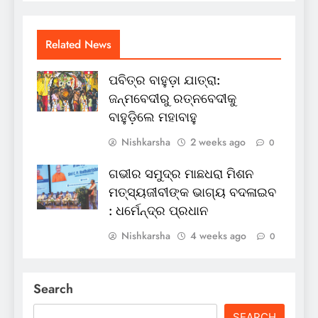
Related News
ପବିତ୍ର ବାହୁଡ଼ା ଯାତ୍ରା:
ଜନ୍ମବେଦୀରୁ ରତ୍ନବେଦୀକୁ
ବାହୁଡ଼ିଲେ ମହାବାହୁ
Nishkarsha
2 weeks ago
0
ଗଭୀର ସମୁଦ୍ର ମାଛଧରା ମିଶନ
ମତ୍ସ୍ୟଜୀବୀଙ୍କ ଭାଗ୍ୟ ବଦଳାଇବ
: ଧର୍ମେନ୍ଦ୍ର ପ୍ରଧାନ
Nishkarsha
4 weeks ago
0
Search
SEARCH