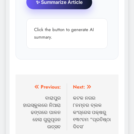
✨ Summarize Article
Click the button to generate AI
summary.
Post
Previous:
Next:
navigation
ବାରାପୁର
କଟକ ନଗର
ହାଇସ୍କୁଲରେ ନିଆରା
୮ନମ୍ବର ବ୍ଲକ
ଢଙ୍ଗରେ ପାଳନ
କଂଗ୍ରେସ ପକ୍ଷରୁ
ହେଲା ଗୁରୁପୂଜନ
୧୩୯ତମ “ପ୍ରତିଷ୍ଠା
ଉତ୍ସବ
ଦିବସ’