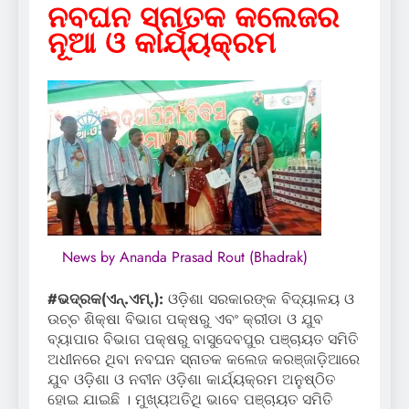
ନବଘନ ସ୍ନାତକ କଲେଜର
ନୂଆ ଓ କାର୍ଯ୍ୟକ୍ରମ
News by Ananda Prasad Rout (Bhadrak)
#ଭଦ୍ରକ(ଏନ୍‌.ଏମ୍‌.):
ଓଡ଼ିଶା ସରକାରଙ୍କ ବିଦ୍ୟାଳୟ ଓ
ଉଚ୍ଚ ଶିକ୍ଷା ବିଭାଗ ପକ୍ଷରୁ ଏବଂ କ୍ରୀଡା ଓ ଯୁବ
ବ୍ୟାପାର ବିଭାଗ ପକ୍ଷରୁ ବାସୁଦେବପୁର ପଞ୍ଚାୟତ ସମିତି
ଅଧୀନରେ ଥିବା ନବଘନ ସ୍ନାତକ କଲେଜ କରଞ୍ଜାଡ଼ିଆରେ
ଯୁବ ଓଡ଼ିଶା ଓ ନବୀନ ଓଡ଼ିଶା କାର୍ଯ୍ୟକ୍ରମ ଅନୁଷ୍ଠିତ
ହୋଇ ଯାଇଛି । ମୁଖ୍ୟଅତିଥି ଭାବେ ପଞ୍ଚାୟତ ସମିତି