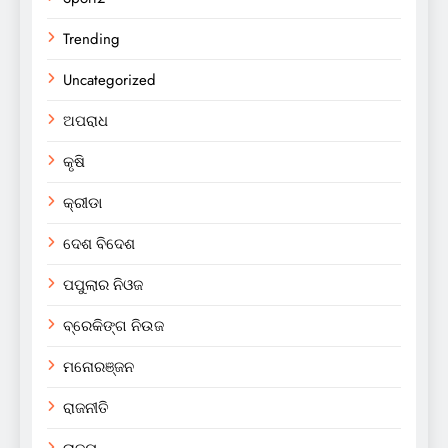
Trending
Uncategorized
ଅପରାଧ
କୃଷି
କ୍ରୀଡା
ଦେଶ ବିଦେଶ
ପପୁଲାର ନିଓଜ
ବ୍ରେକିଙ୍ଗ ନିଉଜ
ମନୋରଞ୍ଜନ
ରାଜନୀତି