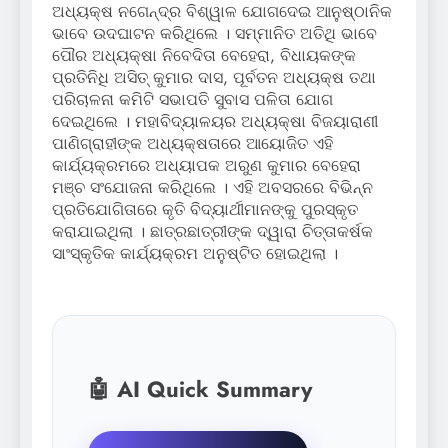
ଅଧ୍ୟକ୍ଷ ନଗେନ୍ଦ୍ର ବିଶ୍ୱାଳ ଯୋଗଦେଇ ଆନୁଷ୍ଠାନିକ
ଭାବେ ଉଦଘାଟନ କରିଥିଲେ । ସମ୍ମାନିତ ଅତିଥି ଭାବେ
ପୌର ଅଧ୍ୟକ୍ଷା ନିବେଦିତା ବେହେରା, ବିଧାୟକଙ୍କ
ପ୍ରତିନିଧି ଅସିତ୍ କୁମାର ଦାସ, ପୂର୍ବତନ ଅଧ୍ୟକ୍ଷ ତଥା
ପରିଚାଳନା କମିଟି ସଭାପତି ସୁବାସ ପଳିତା ଯୋଗ
ଦେଇଥିଲେ । ମହାବିଦ୍ୟାଳୟର ଅଧ୍ୟକ୍ଷା ବିଜୟାରାଣୀ
ପାଣିଗ୍ରାହୀଙ୍କ ଅଧ୍ୟକ୍ଷତାରେ ଆୟୋଜିତ ଏହି
କାର୍ଯ୍ୟକ୍ରମରେ ଅଧ୍ୟାପକ ଅରୁଣ କୁମାର ବେହେରା
ମଞ୍ଚ ସଂଯୋଜନା କରିଥିଲେ । ଏହି ଅବସରରେ ବିଭିନ୍ନ
ପ୍ରତିଯୋଗିତାରେ କୃତି ବିଦ୍ୟାର୍ଥୀମାନଙ୍କୁ ପୁରସ୍କୃତ
କରାଯାଇଥିଲା । ଛାତ୍ରଛାତ୍ରୀଙ୍କ ଦ୍ୱାରା ଚିତ୍ତାକର୍ଷକ
ସାଂସ୍କୃତିକ କାର୍ଯ୍ୟକ୍ରମ ଅନୁଷ୍ଟିତ ହୋଇଥିଲା ।
🤖 AI Quick Summary