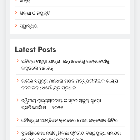
ରାଜ୍ୟ
ଶିକ୍ଷା ଓ ନିଯୁକ୍ତି
ସ୍ୱାସ୍ଥ୍ୟ
Latest Posts
ପବିତ୍ର ବାହୁଡ଼ା ଯାତ୍ରା: ଜନ୍ମବେଦୀରୁ ରତ୍ନବେଦୀକୁ
ବାହୁଡ଼ିଲେ ମହାବାହୁ
ଗଭୀର ସମୁଦ୍ର ମାଛଧରା ମିଶନ ମତ୍ସ୍ୟଜୀବୀଙ୍କ ଭାଗ୍ୟ
ବଦଳାଇବ : ଧର୍ମେନ୍ଦ୍ର ପ୍ରଧାନ
ଦ୍ୱିତୀୟ ରାଜ୍ୟସ୍ତରୀୟ ଇଣ୍ଟର ସ୍କୁଲ୍ କୁଡ଼ୋ
ପ୍ରତିଯୋଗିତା – ୨୦୨୬
ଚୌଦ୍ୱାର ଆମ୍ବିସନ କ୍ଲବରେ ମେଗା ରକ୍ତଦାନ ଶିବିର
ସୁବର୍ଣ୍ଣରେଖା ନଦୀରୁ ମିଳିଲା ଦ୍ଵିତୀୟ ବିଶ୍ୱଯୁଦ୍ଧ ସମୟର
୫୦୦ ପାଉଣ୍ଡ ଆମେରିକୀୟ ବୋମା