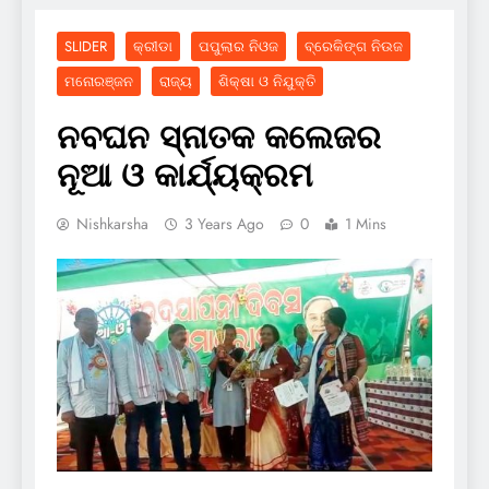
SLIDER
କ୍ରୀଡା
ପପୁଲାର ନିଓଜ
ବ୍ରେକିଙ୍ଗ ନିଉଜ
ମନୋରଞ୍ଜନ
ରାଜ୍ୟ
ଶିକ୍ଷା ଓ ନିଯୁକ୍ତି
ନବଘନ ସ୍ନାତକ କଲେଜର
ନୂଆ ଓ କାର୍ଯ୍ୟକ୍ରମ
Nishkarsha
3 Years Ago
0
1 Mins