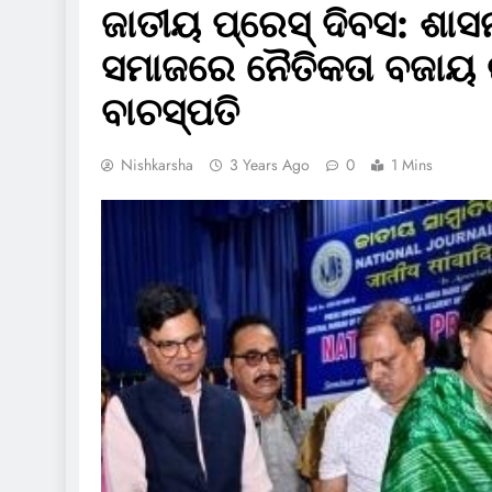
ଜାତୀୟ ପ୍ରେସ୍ ଦିବସ: ଶାସ
ସମାଜରେ ନୈତିକତା ବଜାୟ ରଖ
ବାଚସ୍ପତି
Nishkarsha
3 Years Ago
0
1 Mins