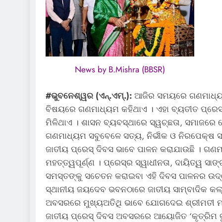
News by B.Mishra (BBSR)
#ଭୁବନେଶ୍ୱର (ଏନ୍‌.ଏମ୍‌.):
ଆଜିର ସମୟରେ ଗଣମାଧ୍ୟମର 
ବିଷୟରେ ଗଣମାଧ୍ୟମ କହିଥାଏ । ଏହା ବ୍ୟତୀତ ପ୍ରେସ୍
ମିଳିଥାଏ । ଶାସନ ବ୍ୟବସ୍ଥାରେ ସ୍ୱଚ୍ଛତା, ସମାଜରେ ନ
ଗଣମାଧ୍ୟମ ସବୁବେଳେ ସତ୍ୟ, ନିର୍ଭୀକ ଓ ନିରପେକ୍ଷ 
ଜାତୀୟ ପ୍ରେସ୍ ଦିବସ ଭାବେ ପାଳନ କରାଯାଉଛି । ଗଣମାଧ
ମହତ୍ତ୍ୱପୂର୍ଣ୍ଣ । ପ୍ରେସ୍‌ର ସ୍ୱାଧୀନତା, ଦାୟିତ୍ୱ
ସମସ୍ତଙ୍କୁ ସଚେତନ କରାଇବା ଏହି ଦିବସ ପାଳନର ଉଦ୍ଦ
ସ୍ଥାନୀୟ ଜୟଦେବ ଭବନଠାରେ ଜାତୀୟ ସାମ୍ବାଦିକ କଲ୍ୟ
ଅବସରରେ ମୁଖ୍ୟଅତିଥି ଭାବେ ଯୋଗଦେଇ ଶ୍ରୀମତୀ ମଲ୍
ଜାତୀୟ ପ୍ରେସ୍ ଦିବସ ଅବସରରେ ଆୟୋଜିତ ‘କୃତ୍ରିମ ବ