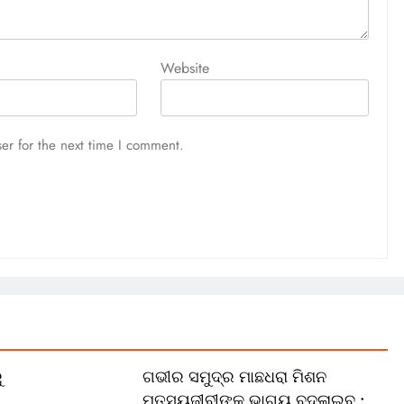
Website
er for the next time I comment.
ୁ
ଗଭୀର ସମୁଦ୍ର ମାଛଧରା ମିଶନ
ମତ୍ସ୍ୟଜୀବୀଙ୍କ ଭାଗ୍ୟ ବଦଳାଇବ :