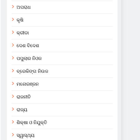
ଅପରାଧ
କୃଷି
କ୍ରୀଡା
ଦେଶ ବିଦେଶ
ପପୁଲାର ନିଓଜ
ବ୍ରେକିଙ୍ଗ ନିଉଜ
ମନୋରଞ୍ଜନ
ରାଜନୀତି
ରାଜ୍ୟ
ଶିକ୍ଷା ଓ ନିଯୁକ୍ତି
ସ୍ୱାସ୍ଥ୍ୟ