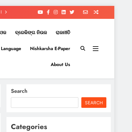
ିଓଜ
ବ୍ରେକିଙ୍ଗ ନିଉଜ
ରାଜନୀତି
r Language
Nishkarsha E-Paper​
About Us
Search
SEARCH
Categories