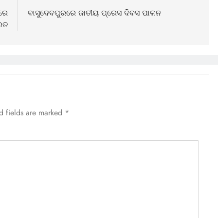
ଲରେ
ବାସୁଦେବପୁରରେ ଜାତୀୟ ପ୍ରେସ ଦିବସ ପାଳନ
ରତ
d fields are marked
*