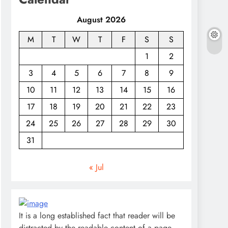
August 2026
M
T
W
T
F
S
S
1
2
3
4
5
6
7
8
9
10
11
12
13
14
15
16
17
18
19
20
21
22
23
24
25
26
27
28
29
30
31
« Jul
It is a long established fact that reader will be
distracted by the readable content of a page