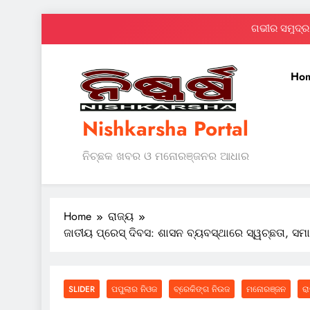
Skip
ଗଭୀର ସମୁଦ୍ର 
to
content
Ho
Nishkarsha Portal
ଗଭୀର ସମୁଦ୍ର 
ନିଚ୍ଛକ ଖବର ଓ ମନୋରଞ୍ଜନର ଆଧାର
Home
ରାଜ୍ୟ
ଜାତୀୟ ପ୍ରେସ୍ ଦିବସ: ଶାସନ ବ୍ୟବସ୍ଥାରେ ସ୍ୱଚ୍ଛତା, ସମା
SLIDER
ପପୁଲାର ନିଓଜ
ବ୍ରେକିଙ୍ଗ ନିଉଜ
ମନୋରଞ୍ଜନ
ର