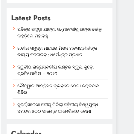
Latest Posts
ପବିତ୍ର ବାହୁଡ଼ା ଯାତ୍ରା: ଜନ୍ମବେଦୀରୁ ରତ୍ନବେଦୀକୁ
ବାହୁଡ଼ିଲେ ମହାବାହୁ
ଗଭୀର ସମୁଦ୍ର ମାଛଧରା ମିଶନ ମତ୍ସ୍ୟଜୀବୀଙ୍କ
ଭାଗ୍ୟ ବଦଳାଇବ : ଧର୍ମେନ୍ଦ୍ର ପ୍ରଧାନ
ଦ୍ୱିତୀୟ ରାଜ୍ୟସ୍ତରୀୟ ଇଣ୍ଟର ସ୍କୁଲ୍ କୁଡ଼ୋ
ପ୍ରତିଯୋଗିତା – ୨୦୨୬
ଚୌଦ୍ୱାର ଆମ୍ବିସନ କ୍ଲବରେ ମେଗା ରକ୍ତଦାନ
ଶିବିର
ସୁବର୍ଣ୍ଣରେଖା ନଦୀରୁ ମିଳିଲା ଦ୍ଵିତୀୟ ବିଶ୍ୱଯୁଦ୍ଧ
ସମୟର ୫୦୦ ପାଉଣ୍ଡ ଆମେରିକୀୟ ବୋମା
Calendar