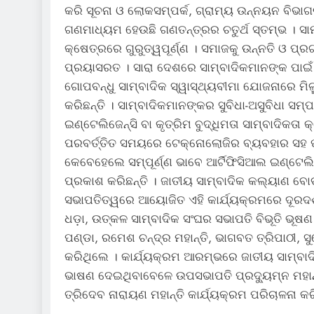
କରି ସୂଚନା ଓ ଲୋକସମ୍ପର୍କ, ଗ୍ରାମ୍ୟ ଉନ୍ନୟନ ବିଭା
ଗଣମାଧ୍ୟମ ହେଉଛି ଗଣତନ୍ତ୍ରର ଚତୁର୍ଥ ସ୍ତମ୍ଭ । ସା
କ୍ଷେତ୍ରରେ ଗୁରୁତ୍ୱପୂର୍ଣ୍ଣ । ସମାଜକୁ ଉନ୍ନତି ଓ
ପ୍ରୟାସରତ । ସାରା ଦେଶରେ ସାମ୍ବାଦିକମାନଙ୍କ ପାଇ
ଗୋପବନ୍ଧୁ ସାମ୍ବାଦିକ ସ୍ୱାସ୍ଥ୍ୟବୀମା ଯୋଜନାରେ ମିଳ
କରିଛନ୍ତି । ସାମ୍ବାଦିକମାନଙ୍କର ସୁବିଧା-ଅସୁବିଧା ସମ
ଇଣ୍ଟେଲିଜେନ୍ସି ବା କୃତ୍ରିମ ବୁଦ୍ଧିମତା ସାମ୍ବାଦି
ପରବର୍ତ୍ତିତ ସମୟରେ ଟେକ୍‌ନୋଲୋଜିର ବ୍ୟବହାର ସହ ପ
କେବେହେଲେ ସମ୍ପୂର୍ଣ୍ଣ ଭାବେ ଆର୍ଟିଫିସିଆଲ ଇଣ୍ଟେଲିଜ
ପ୍ରକାଶ କରିଛନ୍ତି । ଜାତୀୟ ସାମ୍ବାଦିକ କଲ୍ୟାଣ ବୋ
ସଭାପତିତ୍ୱରେ ଆୟୋଜିତ ଏହି କାର୍ଯ୍ୟକ୍ରମରେ ଦୂରଦର୍
ଧଡ଼ା, ଉତ୍କଳ ସାମ୍ବାଦିକ ସଂଘର ସଭାପତି ବିଭୂତି ଭୂ
ପଣ୍ଡା, ରମେଶ ଚନ୍ଦ୍ର ମହାନ୍ତି, ଭାଗବତ ତ୍ରିପାଠୀ, 
କରିଥିଲେ । କାର୍ଯ୍ୟକ୍ରମ ଆରମ୍ଭରେ ଜାତୀୟ ସାମ୍ବା
ଭାଷଣ ଦେଇଥିବାବେଳେ ଉପସଭାପତି ପ୍ରଦ୍ୟୁମ୍ନ ମହାନ୍
ତ୍ରିଦେବ ନାରାୟଣ ମହାନ୍ତି କାର୍ଯ୍ୟକ୍ରମ ପରିଚାଳନା 