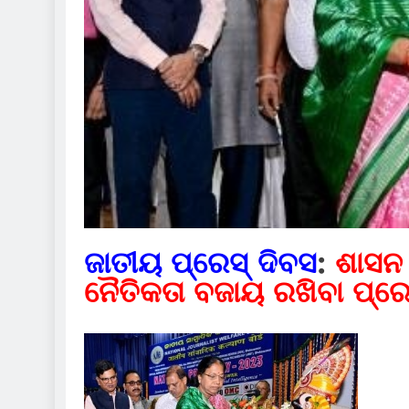
ଜାତୀୟ ପ୍ରେସ୍ ଦିବସ
:
ଶାସନ 
ନୈତିକତା ବଜାୟ ରଖିବା ପ୍ରେସ