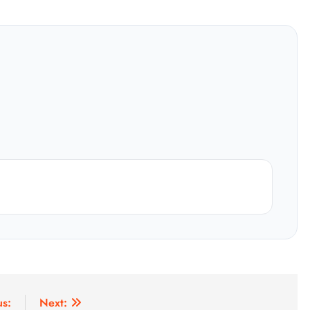
us:
Next: