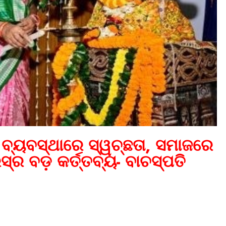
ବ୍ୟବସ୍ଥାରେ ସ୍ୱଚ୍ଛତା, ସମାଜରେ
୍‌ର ବଡ଼ କର୍ତ୍ତବ୍ୟ- ବାଚସ୍ପତି