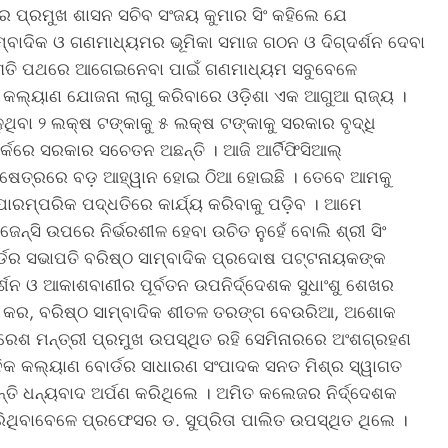
ଗର ପ୍ରମୁଖ ଶାସନ ସଚିବ ସଂଜୟ କୁମାର ସିଂ କହିଲେ ଯେ
ମ୍ବାଦିକ ଓ ଗଣମାଧ୍ୟମର ଭୂମିକା ସମାଜ ଗଠନ ଓ ଦିଗ୍‌ଦର୍ଶନ ଦେବା
 ପ୍ରଗତି ପଥରେ ଆଗେଇନେବା ପାଇଁ ଗଣମାଧ୍ୟମ ସବୁବେଳେ
ଁ କଲ୍ୟାଣ ଯୋଜନା ଲାଗୁ କରିବାରେ ଓଡ଼ିଶା ଏକ ଆଗୁଆ ରାଜ୍ୟ ।
ୁଥିବା ୨ ଲକ୍ଷ ଟଙ୍କାକୁ ୫ ଲକ୍ଷ ଟଙ୍କାକୁ ସରକାର ବୃଦ୍ଧି
୍ପର୍କରେ ସରକାର ସଚେତନ ଅଛନ୍ତି । ଆଜି ଆର୍ଟିଫିସିଆଲ୍
କତା କ୍ଷେତ୍ରରେ ବଡ଼ ଆହ୍ୱାନ ହୋଇ ଠିଆ ହୋଇଛି । ତେବେ ଆମକୁ
ାରମ୍ପରିକ ପଦ୍ଧତିରେ କାର୍ଯ୍ୟ କରିବାକୁ ପଡ଼ିବ । ଆମେ
େନ୍ସି ଉପରେ ନିର୍ଭରଶୀଳ ହେବା ଉଚିତ ନୁହେଁ ବୋଲି ଶ୍ରୀ ସିଂ
ର୍ଡର ସଭାପତି ବରିଷ୍ଠ ସାମ୍ବାଦିକ ପ୍ରଦୋଷ ପଟ୍ଟନାୟକଙ୍କ
ଶନ ଓ ଆକାଶବାଣୀର ପୂର୍ବତନ ଉପନିର୍ଦ୍ଦେଶକ ସୁଧାଂଶୁ ଶେଖର
ଷଣ କର, ବରିଷ୍ଠ ସାମ୍ବାଦିକ ଶୀତଳ ତରଙ୍ଗ ବେଉରିଆ, ଅଶୋକ
ସୁରେଶ ମନ୍ତ୍ରୀ ପ୍ରମୁଖ ଉପସ୍ଥିତ ରହି ସେମିନାରରେ ଅଂଶଗ୍ରହଣ
ଦିକ କଲ୍ୟାଣ ବୋର୍ଡର ସାଧାରଣ ସଂପାଦକ ସନତ ମିଶ୍ର ସ୍ୱାଗତ
ତି ଧନ୍ୟବାଦ ଅର୍ପଣ କରିଥିଲେ । ଅମିତ କଲେଜର ନିର୍ଦ୍ଦେଶକ
କରିଥିବାବେଳେ ପ୍ରଫେସର ଡ. ସୁପ୍ରିତା ପାଲିତ ଉପସ୍ଥିତ ଥିଲେ ।