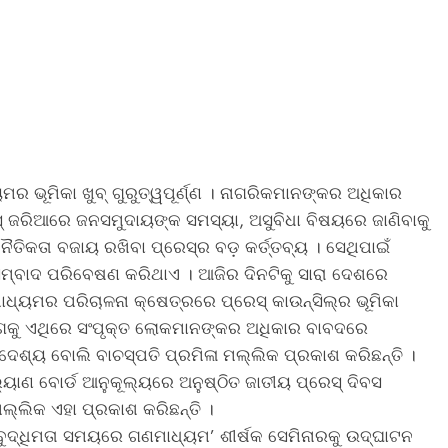
ଭୂମିକା ଖୁବ୍ ଗୁରୁତ୍ୱପୂର୍ଣ୍ଣ । ନାଗରିକମାନଙ୍କର ଅଧିକାର
 ଜରିଆରେ ଜନସମୁଦାୟଙ୍କ ସମସ୍ୟା, ଅସୁବିଧା ବିଷୟରେ ଜାଣିବାକୁ
ୈତିକତା ବଜାୟ ରଖିବା ପ୍ରେସ୍‌ର ବଡ଼ କର୍ତ୍ତବ୍ୟ । ସେଥିପାଇଁ
ସମ୍ବାଦ ପରିବେଷଣ କରିଥାଏ । ଆଜିର ଦିନଟିକୁ ସାରା ଦେଶରେ
୍ୟମର ପରିଚାଳନା କ୍ଷେତ୍ରରେ ପ୍ରେସ୍ କାଉନ୍‌ସିଲ୍‌ର ଭୂମିକା
 ସାଙ୍ଗକୁ ଏଥିରେ ସଂପୃକ୍ତ ଲୋକମାନଙ୍କର ଅଧିକାର ବାବଦରେ
େଶ୍ୟ ବୋଲି ବାଚସ୍ପତି ପ୍ରମିଳା ମଲ୍ଲିକ ପ୍ରକାଶ କରିଛନ୍ତି ।
ାଣ ବୋର୍ଡ ଆନୁକୂଲ୍ୟରେ ଅନୁଷ୍ଠିତ ଜାତୀୟ ପ୍ରେସ୍ ଦିବସ
ଲିକ ଏହା ପ୍ରକାଶ କରିଛନ୍ତି ।
ୁଦ୍ଧିମତା ସମୟରେ ଗଣମାଧ୍ୟମ’ ଶୀର୍ଷକ ସେମିନାରକୁ ଉଦ୍‌ଘାଟନ