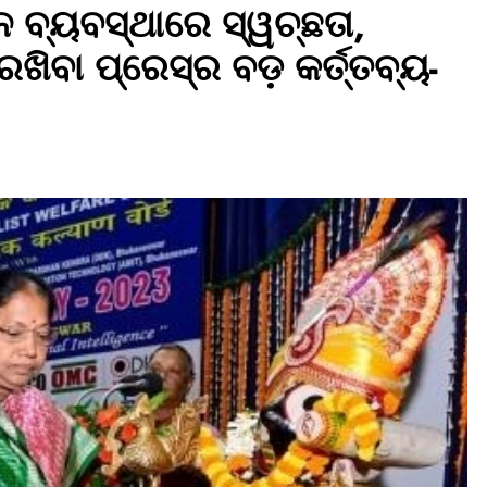
ନ ବ୍ୟବସ୍ଥାରେ ସ୍ୱଚ୍ଛତା,
ିବା ପ୍ରେସ୍‌ର ବଡ଼ କର୍ତ୍ତବ୍ୟ-