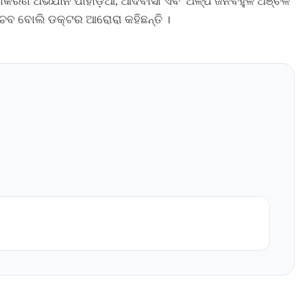
ଟିକାକରଣ ଅଭିଯାନ ପାହାଡ଼ିଆ, ଆଦିବାସୀ ଏବଂ ଅଳ୍ପ ଜନବହୁଳ ଅଞ୍ଚଳ
 ବୋଲି ଡକ୍ଟର ଆରୋରା କହିଛନ୍ତି ।