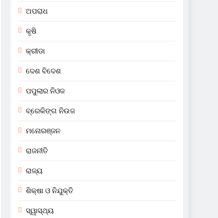
ଅପରାଧ
କୃଷି
କ୍ରୀଡା
ଦେଶ ବିଦେଶ
ପପୁଲାର ନିଓଜ
ବ୍ରେକିଙ୍ଗ ନିଉଜ
ମନୋରଞ୍ଜନ
ରାଜନୀତି
ରାଜ୍ୟ
ଶିକ୍ଷା ଓ ନିଯୁକ୍ତି
ସ୍ୱାସ୍ଥ୍ୟ