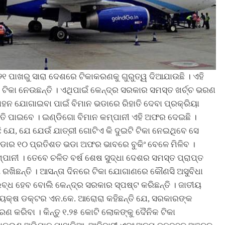
 ୨୧ ପାଖରୁ ସାରା ଦେଶରେ ଟିକାକରଣକୁ ଗୁରୁତ୍ୱ ଦିଆଯାଉଛି । ଏହି
 ଟିକା ନେଉଛନ୍ତି । ଏଥିପାଇଁ କେନ୍ଦ୍ର ସରକାର ସମସ୍ତ ଖର୍ଚ୍ଚ ଭରଣ
ସାହନ ଯୋଗାଇବା ପାଇଁ ବିମାନ ଭଡାରେ ରିହାତି ଦେବା ପ୍ରକ୍ରିୟା
ାତି ପାଇବେ । ଇଣ୍ଡିଗୋ ବିମାନ କମ୍ପାନୀ ଏହି ଅଫର ଦେଇଛି ।
ିଛି ଯେ, ଯେ ଯେଉଁ ଯାତ୍ରୀ ଗୋଟିଏ କି ଦୁଇଟି ଟିକା ନେଇଥିବେ ସେ
 ଭଡାର ୧୦ ପ୍ରତିଶତ ଭଡା ଅଫର ଭାବରେ ବୁକିଂ ବେଳେ ମିଳିବ ।
ୀ । ତେବେ ଚଳିତ ବର୍ଷ ଶେଷ ସୁଦ୍ଧା ଦେଶର ସମସ୍ତ ପ୍ରାପ୍ତ
ରଖିଛନ୍ତି । ଆସନ୍ତା ଦିନରେ ଟିକା ଯୋଗାଣରେ କୌଣସି ଅସୁବିଧା
ବ୍ଧ ହେବ ବୋଲି କେନ୍ଦ୍ର ସରକାର ସ୍ପଷ୍ଟ କରିଛନ୍ତି । ଜାତୀୟ
୍ୟକ୍ଷ ଡକ୍ଟର ଏନ.କେ. ଆରୋରା କହିଛନ୍ତି ଯେ, ସରକାରଙ୍କ
 କରିବା । କିନ୍ତୁ ୧.୨୫ କୋଟି ଲୋକଙ୍କୁ ଦୈନିକ ଟିକା