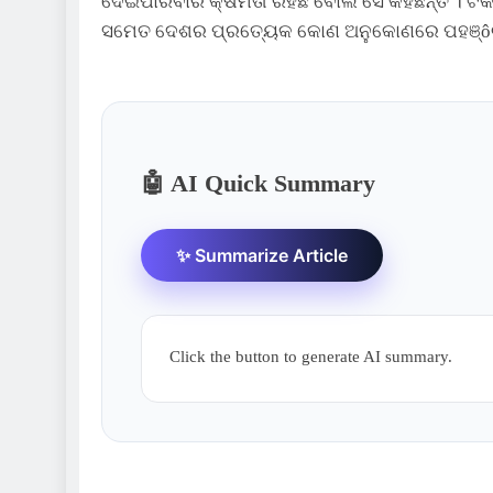
ଦେଇପାରିବାର କ୍ଷମତା ରହିଛି ବୋଲି ସେ କହିଛନ୍ତି । 
ସମେତ ଦେଶର ପ୍ରତ୍ୟେକ କୋଣ ଅନୁକୋଣରେ ପହଞ୍ôଚବ
🤖 AI Quick Summary
✨ Summarize Article
Click the button to generate AI summary.