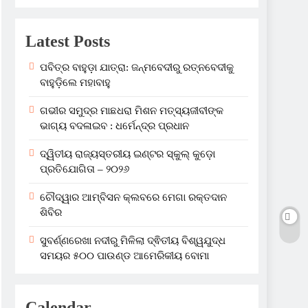
Latest Posts
ପବିତ୍ର ବାହୁଡ଼ା ଯାତ୍ରା: ଜନ୍ମବେଦୀରୁ ରତ୍ନବେଦୀକୁ
ବାହୁଡ଼ିଲେ ମହାବାହୁ
ଗଭୀର ସମୁଦ୍ର ମାଛଧରା ମିଶନ ମତ୍ସ୍ୟଜୀବୀଙ୍କ
ଭାଗ୍ୟ ବଦଳାଇବ : ଧର୍ମେନ୍ଦ୍ର ପ୍ରଧାନ
ଦ୍ୱିତୀୟ ରାଜ୍ୟସ୍ତରୀୟ ଇଣ୍ଟର ସ୍କୁଲ୍ କୁଡ଼ୋ
ପ୍ରତିଯୋଗିତା – ୨୦୨୬
ଚୌଦ୍ୱାର ଆମ୍ବିସନ କ୍ଲବରେ ମେଗା ରକ୍ତଦାନ
ଶିବିର
ସୁବର୍ଣ୍ଣରେଖା ନଦୀରୁ ମିଳିଲା ଦ୍ଵିତୀୟ ବିଶ୍ୱଯୁଦ୍ଧ
ସମୟର ୫୦୦ ପାଉଣ୍ଡ ଆମେରିକୀୟ ବୋମା
Calendar