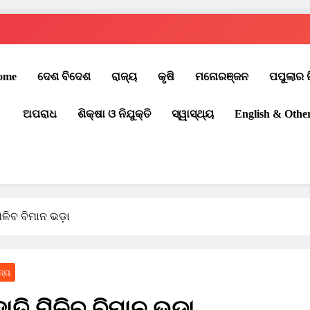
ome
ଦେଶ ବିଦେଶ
ରାଜ୍ୟ
କୃଷି
ମନୋରଞ୍ଜନ
ପପୁଲାର 
ଅପରାଧ
ଶିକ୍ଷା ଓ ନିଯୁକ୍ତି
ସ୍ୱାସ୍ଥ୍ୟ
English & Othe
ିଳିବ ବିମାନ ଭଡ଼ା
ଜ୍ୟ
ାତି ମିଳିବ ବିମାନ ଭଡ଼ା