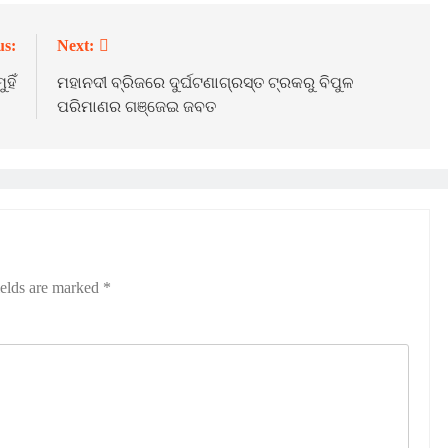
us:
Next:
ହିଁ
ମହାନଦୀ ବ୍ରିଜରେ ଦୁର୍ଘଟଣାଗ୍ରସ୍ତ ଟ୍ରକରୁ ବିପୁଳ
ପରିମାଣର ଗଞ୍ଜେଇ ଜବତ
ields are marked
*