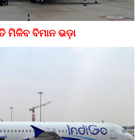
ି ମିଳିବ ବିମାନ ଭଡ଼ା