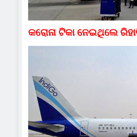
କରୋନା ଟିକା ନେଇଥିଲେ ରିହାତ