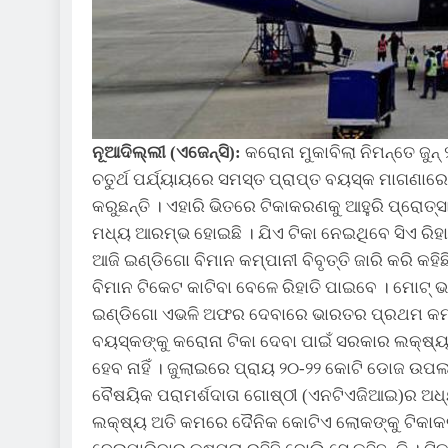
ନୂଆଦିଲ୍ଲୀ (ଏଜେନ୍ସି):
କରୋନା ମୁକାବିଲା ନିମନ୍ତେ ଜୁନ୍
ଚତୁର୍ଥ ପର୍ଯ୍ୟାୟରେ ସମସ୍ତ ପ୍ରାପ୍ତ ବୟସ୍କ ମାଗଣାରେ
କରୁଛନ୍ତି । ଏହାରି ଭିତରେ ଟିକାକରଣକୁ ଆହୁରି ପ୍ରୋତ୍
ମଧ୍ୟ ଆରମ୍ଭ ହୋଇଛି । ଯିଏ ଟିକା ନେଇଥିବେ ସିଏ ରିହ
ଆଜି ଇଣ୍ଡିଗୋ ବିମାନ କମ୍ପାନୀ ବିବୃତ୍ତି ଜାରି କରି କହ
ବିମାନ ଟିକେଟ କାଟିବା ବେଳେ ରିହାତି ପାଇବେ । ମୋଟ୍
ଇଣ୍ଡିଗୋ ଏଭଳି ଅଫର ଦେବାରେ ଭାରତର ପ୍ରଥମ କମ୍ପାନ
ବୟସ୍କଙ୍କୁ କରୋନା ଟିକା ଦେବା ପାଇଁ ସରକାର ଲକ୍ଷ୍ୟ 
ହେବ ନାହିଁ । ଜୁଲାଇରେ ପ୍ରାୟ ୨୦-୨୨ କୋଟି ଡୋଜ ଉପଲ
ବୈଷୟିକ ପରାମର୍ଶଦାତା ଗୋଷ୍ଠୀ (ଏନଟିଏଜିଆଇ)ର ଅଧ
ଲକ୍ଷ୍ୟ ଅତି କମରେ ଦୈନିକ କୋଟିଏ ଲୋକଙ୍କୁ ଟିକାକରଣ