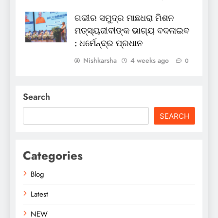
ଗଭୀର ସମୁଦ୍ର ମାଛଧରା ମିଶନ
ମତ୍ସ୍ୟଜୀବୀଙ୍କ ଭାଗ୍ୟ ବଦଳାଇବ
: ଧର୍ମେନ୍ଦ୍ର ପ୍ରଧାନ
Nishkarsha
4 weeks ago
0
Search
SEARCH
Categories
Blog
Latest
NEW