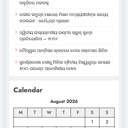
ବାହୁଡ଼ିଲେ ମହାବାହୁ
ଗଭୀର ସମୁଦ୍ର ମାଛଧରା ମିଶନ ମତ୍ସ୍ୟଜୀବୀଙ୍କ ଭାଗ୍ୟ
ବଦଳାଇବ : ଧର୍ମେନ୍ଦ୍ର ପ୍ରଧାନ
ଦ୍ୱିତୀୟ ରାଜ୍ୟସ୍ତରୀୟ ଇଣ୍ଟର ସ୍କୁଲ୍ କୁଡ଼ୋ
ପ୍ରତିଯୋଗିତା – ୨୦୨୬
ଚୌଦ୍ୱାର ଆମ୍ବିସନ କ୍ଲବରେ ମେଗା ରକ୍ତଦାନ ଶିବିର
ସୁବର୍ଣ୍ଣରେଖା ନଦୀରୁ ମିଳିଲା ଦ୍ଵିତୀୟ ବିଶ୍ୱଯୁଦ୍ଧ ସମୟର
୫୦୦ ପାଉଣ୍ଡ ଆମେରିକୀୟ ବୋମା
Calendar
August 2026
M
T
W
T
F
S
S
1
2