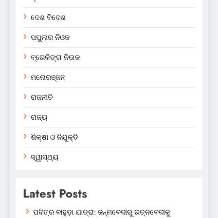
ଦେଶ ବିଦେଶ
ପପୁଲାର ନିଓଜ
ବ୍ରେକିଙ୍ଗ ନିଉଜ
ମନୋରଞ୍ଜନ
ରାଜନୀତି
ରାଜ୍ୟ
ଶିକ୍ଷା ଓ ନିଯୁକ୍ତି
ସ୍ୱାସ୍ଥ୍ୟ
Latest Posts
ପବିତ୍ର ବାହୁଡ଼ା ଯାତ୍ରା: ଜନ୍ମବେଦୀରୁ ରତ୍ନବେଦୀକୁ