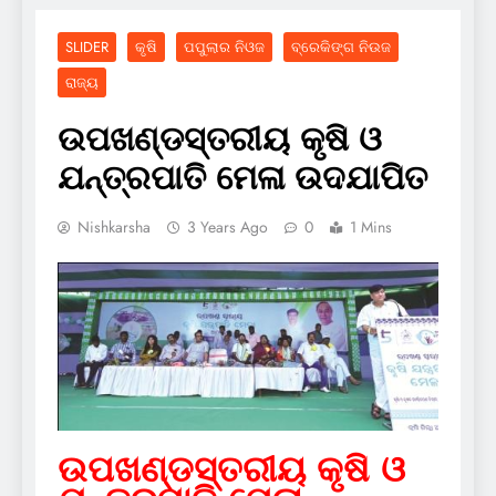
SLIDER
କୃଷି
ପପୁଲାର ନିଓଜ
ବ୍ରେକିଙ୍ଗ ନିଉଜ
ରାଜ୍ୟ
ଉପଖଣ୍ଡସ୍ତରୀୟ କୃଷି ଓ
ଯନ୍ତ୍ରପାତି ମେଳା ଉଦଯାପିତ
Nishkarsha
3 Years Ago
0
1 Mins
ଉପଖଣ୍ଡସ୍ତରୀୟ କୃଷି ଓ