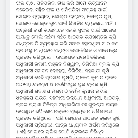
ଫଳ ଚାଷ, ପନିପରିବା ଚାଷ କରି ଆମେ ଉତ୍ପାଦନ
ବଢେଇବା ସହିତ ଫଳ ଓ ପନିପରିବା ସଂଗ୍ରହ ପାଇଁ
ସୋଲାର ଡ୍ରାୟାର, କୋଲ୍ଡ ଚାମ୍ବର, କୋଲ୍ଡ ରୁମ,
ସୋଲାର କୋଲ୍ଡ ରୁମ ପାଇଁ ରିହାତିର ବ୍ୟବସ୍ଥା ଅଛି ।
ଅଗ୍ରଣୀ ଚାଷୀ ଭାଇମାନେ ଏହାର ସୁଫଳ ପାଇଁ ଆଗେଇ
ଆସନ୍ତୁ ବୋଲି କହିବା ସହିତ ଆଠଗଡ ଉପଖଣ୍ଡର କୃଷି
ଯନ୍ତ୍ରପାତି ବ୍ୟବହାର କରି ସଫଳ ହୋଇଥିବା ଆଠ ଜଣ
ଚାଷୀଙ୍କୁ ମାନ୍ୟବର ମନ୍ତ୍ରୀ ଉପଢୌକନ ଓ ମାନପତ୍ର
ପ୍ରଦାନ କରିଥିଲେ । ଉପଖଣ୍ଡ ପ୍ରାଣୀ ଚିକିତ୍ସା
ଅଧିକାରୀ ରମଣୀ ରଞ୍ଜନ ବିଶ୍ୱାଳ, ତିଗିରିଆ ବ୍ଲକ କୃଷି
ଅଧିକାରୀ ସନାତନ ବେହେରା, ତିଗିରିଆ ସହକାରୀ କୃଷି
ଅଧିକାରୀ ଦେବି ପ୍ରସାଦ ପୁଷ୍ଟି, ରାକେଶ କୁମାର ରାଉତ
ଆଠଗଡ଼,ବଡମ୍ବା ଓ ନରସିଂହପୁର ପୁର ବ୍ଲକ କୃଷି
ଅଧିକାରୀ ଶିବାଶିଷ ମିଶ୍ର ଓ ନିର୍ମଳ କୁମାର ନାୟକ
ଧନଞ୍ଜୟ ରାଉତ, ସହକାରୀ ଉଦ୍ୟାନ ଅଧିକାରୀ, ଆଠଗଡ଼,
ବ୍ଲକ ପ୍ରାଣୀ ଚିକିତ୍ସା ଅଧିକାରିଣୀ ଡଃ ଶୁଭଶ୍ରୀ ନାୟକ
ଉପସ୍ଥିତ ରହି ସେମାନଙ୍କର ମୂଲ୍ୟବାନ ଅଭିଭାଷଣ
ପ୍ରଦାନ କରିଥିଲେ । ପରି ଶେଷରେ ଆଠଗଡ ବ୍ଲକ କୃଷି
ଅଧିକାରୀ ପ୍ରିୟନାଥ ପାତ୍ର ଧନ୍ୟବାଦ ଅର୍ପଣ କରିଥିଲେ
। ଏହି ମେଳାରେ ଚାଳିଶ ଗୋଟି ଷ୍ଟଲରେ ବିଭିନ୍ନ