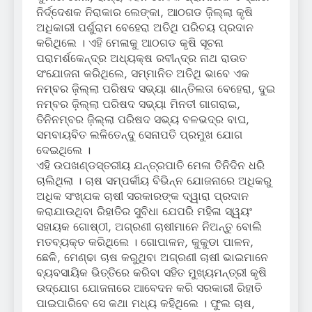
ନିର୍ଦ୍ଦେଶକ ନିରାକାର ଲେଙ୍କା, ଆଠଗଡ ଜ଼ିଲ୍ଲା କୃଷି
ଅଧିକାରୀ ପର୍ଶୁରାମ ବେହେରା ଅତିଥି ପରିଚୟ ପ୍ରଦାନ
କରିଥିଲେ । ଏହି ମେଳାକୁ ଆଠଗଡ କୃଷି ସୂଚନା
ପରାମର୍ଶକେନ୍ଦ୍ର ଅଧ୍ୟକ୍ଷ ରବୀନ୍ଦ୍ର ନାଥ ରାଉତ
ସଂଯୋଜନା କରିଥିଲେ, ସମ୍ମାନିତ ଅତିଥି ଭାବେ ଏକ
ନମ୍ବର ଜ଼ିଲ୍ଲା ପରିଷଦ ସଭ୍ୟା ଶାନ୍ତିଲତା ବେହେରା, ଦୁଇ
ନମ୍ବର ଜ଼ିଲ୍ଲା ପରିଷଦ ସଭ୍ୟା ମିନତୀ ଗାଗରାଇ,
ତିନିନମ୍ବର ଜ଼ିଲ୍ଲା ପରିଷଦ ସଭ୍ୟ ବଳଭଦ୍ର ବାଘ,
ସମବାୟବିତ ଲଳିତେନ୍ଦୁ ସେନାପତି ପ୍ରମୁଖ ଯୋଗ
ଦେଇଥିଲେ ।
ଏହି ଉପଖଣ୍ଡସ୍ତରୀୟ ଯନ୍ତ୍ରପାତି ମେଳା ତିନିଦିନ ଧରି
ଚାଲିଥିଲା । ଚାଷ ସମ୍ପର୍କୀୟ ବିଭିନ୍ନ ଯୋଜନାରେ ଅଧିକରୁ
ଅଧିକ ସଂଖ୍‌ଯକ ଚାଷୀ ସରକାରଙ୍କ ଦ୍ୱାରା ପ୍ରଦାନ
କରାଯାଉଥିବା ରିହାତିର ସୁବିଧା ଯେପରି ମହିଳା ସ୍ୱୟଂ
ସହାୟକ ଗୋଷ୍ଠୀ, ଅଗ୍ରଣୀ ଚାଷୀମାନେ ନିଅନ୍ତୁ ବୋଲି
ମତବ୍ୟକ୍ତ କରିଥିଲେ । ଗୋପାଳନ, କୁକୁଡା ପାଳନ,
ଛେଳି, ମେଣ୍ଢା ଚାଷ କରୁଥିବା ଅଗ୍ରଣୀ ଚାଷୀ ଭାଇମାନେ
ବ୍ୟବସାୟିକ ଭିତ୍ତିରେ କରିବା ସହିତ ମୁଖ୍ୟମନ୍ତ୍ରୀ କୃଷି
ଉଦ୍‌ଯୋଗ ଯୋଜନାରେ ଆବେଦନ କରି ସରକାରୀ ରିହାତି
ପାଇପାରିବେ ସେ କଥା ମଧ୍ୟ କହିଥିଲେ । ଫୁଲ ଚାଷ,