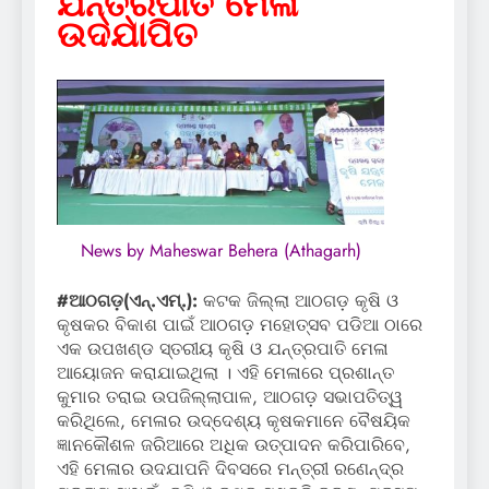
ଯନ୍ତ୍ରପାତି ମେଳା
ଉଦଯାପିତ
News by Maheswar Behera (Athagarh)
#ଆଠଗଡ଼(ଏନ୍‌.ଏମ୍‌.):
କଟକ ଜିଲ୍ଲା ଆଠଗଡ଼ କୃଷି ଓ
କୃଷକର ବିକାଶ ପାଇଁ ଆଠଗଡ଼ ମହୋତ୍ସବ ପଡିଆ ଠାରେ
ଏକ ଉପଖଣ୍ଡ ସ୍ତରୀୟ କୃଷି ଓ ଯନ୍ତ୍ରପାତି ମେଳା
ଆୟୋଜନ କରାଯାଇଥିଲା । ଏହି ମେଳାରେ ପ୍ରଶାନ୍ତ
କୁମାର ତରାଇ ଉପଜିଲ୍ଲାପାଳ, ଆଠଗଡ଼ ସଭାପତିତ୍ୱ
କରିଥିଲେ, ମେଳାର ଉଦ୍ଦେଶ୍ୟ କୃଷକମାନେ ବୈଷୟିକ
ଜ୍ଞାନକୌଶଳ ଜରିଆରେ ଅଧିକ ଉତ୍ପାଦନ କରିପାରିବେ,
ଏହି ମେଳାର ଉଦଯାପନି ଦିବସରେ ମନ୍ତ୍ରୀ ରଣେନ୍ଦ୍ର