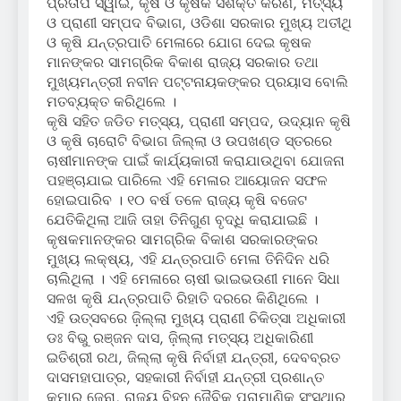
ପ୍ରତାପ ସ୍ୱାଇଁ, କୃଷି ଓ କୃଷକ ସଶକ୍ତି କରଣ, ମତ୍ସ୍ୟ
ଓ ପ୍ରାଣୀ ସମ୍ପଦ ବିଭାଗ, ଓଡିଶା ସରକାର ମୁଖ୍ୟ ଅତୀଥି
ଓ କୃଷି ଯନ୍ତ୍ରପାତି ମେଳାରେ ଯୋଗ ଦେଇ କୃଷକ
ମାନଙ୍କର ସାମଗ୍ରିକ ବିକାଶ ରାଜ୍ୟ ସରକାର ତଥା
ମୁଖ୍ୟମନ୍ତ୍ରୀ ନବୀନ ପଟ୍ଟନାୟକଙ୍କର ପ୍ରୟାସ ବୋଲି
ମତବ୍ୟକ୍ତ କରିଥିଲେ ।
କୃଷି ସହିତ ଜଡିତ ମତ୍ସ୍ୟ, ପ୍ରାଣୀ ସମ୍ପଦ, ଉଦ୍ୟାନ କୃଷି
ଓ କୃଷି ଚାରୋଟି ବିଭାଗ ଜିଲ୍ଲା ଓ ଉପଖଣ୍ଡ ସ୍ତରରେ
ଚାଷୀମାନଙ୍କ ପାଇଁ କାର୍ଯ୍ୟକାରୀ କରାଯାଉଥିବା ଯୋଜନା
ପହଞ୍ଚାଯାଇ ପାରିଲେ ଏହି ମେଳାର ଆୟୋଜନ ସଫଳ
ହୋଇପାରିବ । ୧୦ ବର୍ଷ ତଳେ ରାଜ୍ୟ କୃଷି ବଜେଟ
ଯେତିକିଥିଲା ଆଜି ତାହା ତିନିଗୁଣ ବୃଦ୍ଧି କରାଯାଇଛି ।
କୃଷକମାନଙ୍କର ସାମଗ୍ରିକ ବିକାଶ ସରକାରଙ୍କର
ମୁଖ୍ୟ ଲକ୍ଷ୍ୟ, ଏହି ଯନ୍ତ୍ରପାତି ମେଳା ତିନିଦିନ ଧରି
ଚାଲିଥିଲା । ଏହି ମେଳାରେ ଚାଷୀ ଭାଇଭଉଣୀ ମାନେ ସିଧା
ସଳଖ କୃଷି ଯନ୍ତ୍ରପାତି ରିହାତି ଦରରେ କିଣିଥିଲେ ।
ଏହି ଉତ୍ସବରେ ଜ଼ିଲ୍ଲା ମୁଖ୍ୟ ପ୍ରାଣୀ ଚିକିତ୍ସା ଅଧିକାରୀ
ଡଃ ବିଭୁ ରଞ୍ଜନ ଦାସ, ଜ଼ିଲ୍ଲା ମତ୍ସ୍ୟ ଅଧିକାରିଣୀ
ଇତିଶ୍ରୀ ରଥ, ଜିଲ୍ଲା କୃଷି ନିର୍ବାହୀ ଯନ୍ତ୍ରୀ, ଦେବବ୍ରତ
ଦାସମହାପାତ୍ର, ସହକାରୀ ନିର୍ବାହୀ ଯନ୍ତ୍ରୀ ପ୍ରଶାନ୍ତ
କୁମାର ଜେନା, ରାଜ୍ୟ ବିହନ ଜୈବିକ ପ୍ରାମାଣିକ ସଂସ୍ଥାର