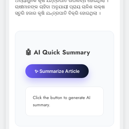
ଅତ୍ୟାଧୁନିକ କୃଷି ଯନ୍ତ୍ରପାତି ଉପଲବ୍ଧ ହୋଇଥିଲା ।
ଚାଷୀମାନଙ୍କ ଚାହିଦା ଅନୁଯାୟୀ ପ୍ରାୟ ଚାଳିଶ ଲକ୍ଷ
ସତୁରି ହଜାର କୃଷି ଯନ୍ତ୍ରପାତି ବିକ୍ରି ହୋଇଥିଲା ।
🤖 AI Quick Summary
✨ Summarize Article
Click the button to generate AI
summary.