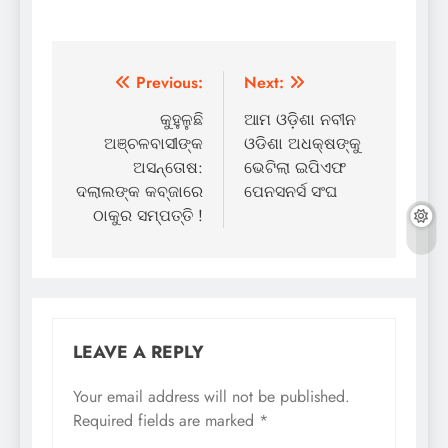
Post
Previous:
Next:
navigation
କୁହୁଳୁଛି
ଆମ ଓଡ଼ିଶା ନବୀନ
ଅଞ୍ଚଳବାସୀଙ୍କ
ଓଡିଶା ଅଧକ୍ଷଙ୍କୁ
ଅସନ୍ତୋଷ:
ଭେଟିଲା ଇପିଏଫ
ଦଲାଲଙ୍କ କବ୍‌ଜାରେ
ପେନସନର୍ସ ସଂଘ
ଠାକୁର ସମ୍ପତ୍ତି !
LEAVE A REPLY
Your email address will not be published.
Required fields are marked
*