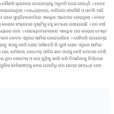
ୟ କୌଣସି ସ୍ଥାନରେ ରଥଯାତ୍ରାକୁ ଅନୁମତି ଦେଇ ନାହାନ୍ତି । ତେବେ
 କରାଯାଇଥିଲା । କେନ୍ଦ୍ରାପଡ଼ା, ବାରିପଦା ନୀଳଗିରି ଓ ଭଟଲି ଆଦି
ଟ ଓ ପରେ ସୁପ୍ରିମକୋର୍ଟରେ ଏକାଧିକ ଆବେଦନ ହୋଇଥିଲା । ତେବେ
 କରୋନା ସଂକ୍ରମଣ ଦୃଷ୍ଟିରୁ ବହୁ କଟକଣା ରଖାଯାଇଛି । ଗତ ବର୍ଷ
ରା ଆୟୋଜନ ହେବ । ସେବାୟତମାନଙ୍କର ଏକାଧିକ ଥର କରୋନା ଟେଷ୍ଟ
େମାନେ କେବଳ ଏଥିରେ ସାମିଲ ହୋଇପାରିବେ । ସେହିପରି ରଥଯାତ୍ରା
ହାରୁ ଏଠାକୁ କେହି ଲୋକ ଆସିବେନି କି ପୁରୀ ଲୋକ ଏଥିରେ ସାମିଲ
ିବା ଘର, ଧର୍ମଶାଳା, ହୋଟେଲ୍ ଆଦିର ଛାତ ଉପରୁ କେହି ରଥଟଣା ଦେଖି
ରେ ଥିବା ହୋଟେଲ୍ ଓ ଲଜ୍ ଗୁଡ଼ିକୁ ଖାଲି କରି ଦିଆଯିବାକୁ ନିର୍ଦ୍ଦେଶ
ିସ କର୍ମଚାରୀଙ୍କୁ ନେଇ ଯଥାବିଧି ରଥ ଯାତ୍ରା ସମ୍ପନ୍ନ ହେବ