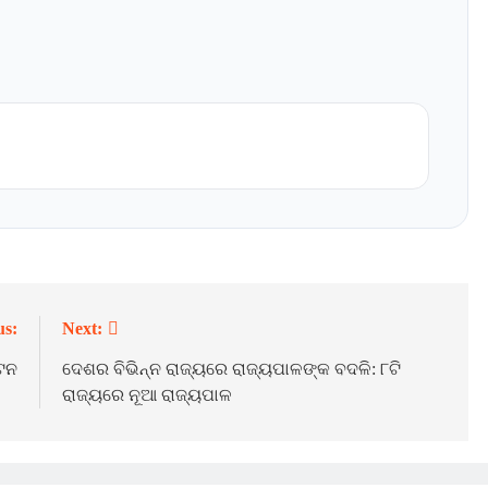
us:
Next:
୍ଟନ
ଦେଶର ବିଭିନ୍ନ ରାଜ୍ୟରେ ରାଜ୍ୟପାଳଙ୍କ ବଦଳି: ୮ଟି
ରାଜ୍ୟରେ ନୂଆ ରାଜ୍ୟପାଳ