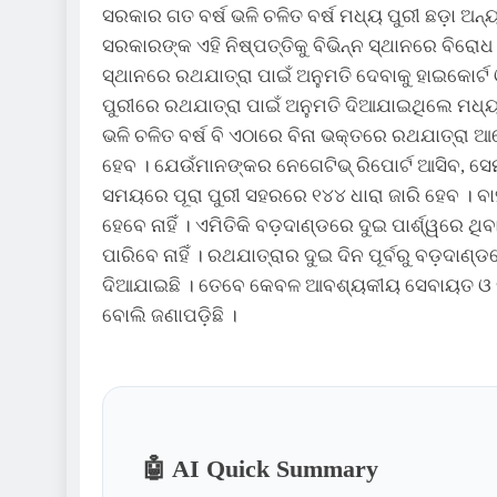
ସରକାର ଗତ ବର୍ଷ ଭଳି ଚଳିତ ବର୍ଷ ମଧ୍ୟ ପୁରୀ ଛଡ଼ା ଅନ୍
ସରକାରଙ୍କ ଏହି ନିଷ୍ପତ୍ତିକୁ ବିଭିନ୍ନ ସ୍ଥାନରେ ବିରୋଧ
ସ୍ଥାନରେ ରଥଯାତ୍ରା ପାଇଁ ଅନୁମତି ଦେବାକୁ ହାଇକୋର୍
ପୁରୀରେ ରଥଯାତ୍ରା ପାଇଁ ଅନୁମତି ଦିଆଯାଇଥିଲେ ମଧ୍ୟ
ଭଳି ଚଳିତ ବର୍ଷ ବି ଏଠାରେ ବିନା ଭକ୍ତରେ ରଥଯାତ୍
ହେବ । ଯେଉଁମାନଙ୍କର ନେଗେଟିଭ୍ ରିପୋର୍ଟ ଆସିବ, ସ
ସମୟରେ ପୂରା ପୁରୀ ସହରରେ ୧୪୪ ଧାରା ଜାରି ହେବ । ବା
ହେବେ ନାହିଁ । ଏମିତିକି ବଡ଼ଦାଣ୍ଡରେ ଦୁଇ ପାର୍ଶ୍ୱରେ ଥ
ପାରିବେ ନାହିଁ । ରଥଯାତ୍ରାର ଦୁଇ ଦିନ ପୂର୍ବରୁ ବଡ଼ଦାଣ୍ଡ
ଦିଆଯାଇଛି । ତେବେ କେବଳ ଆବଶ୍ୟକୀୟ ସେବାୟତ ଓ ପୁଲ
ବୋଲି ଜଣାପଡ଼ିଛି ।
🤖 AI Quick Summary