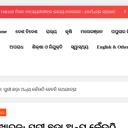
ମାଛଧରା ମିଶନ ମତ୍ସ୍ୟଜୀବୀଙ୍କ ଭାଗ୍ୟ ବଦଳାଇବ : ଧର୍ମେନ୍ଦ୍ର ପ୍ରଧାନ
ଦ୍ୱିତୀୟ ରାଜ୍ୟସ୍ତରୀୟ ଇଣ୍ଟର ସ୍କୁଲ୍ କୁଡ଼ୋ ପ୍ରତିଯୋଗିତା – ୨୦୨୬
ome
ଦେଶ ବିଦେଶ
ରାଜ୍ୟ
କୃଷି
ମନୋରଞ୍ଜନ
ପପୁଲାର 
ଚୌଦ୍ୱାର ଆମ୍ବିସନ କ୍ଲବରେ ମେଗା ରକ୍ତଦାନ ଶିବିର
ଅପରାଧ
ଶିକ୍ଷା ଓ ନିଯୁକ୍ତି
ସ୍ୱାସ୍ଥ୍ୟ
English & Othe
ପବିତ୍ର ବାହୁଡ଼ା ଯାତ୍ରା: ଜନ୍ମବେଦୀରୁ ରତ୍ନବେଦୀକୁ ବାହୁଡ଼ିଲେ ମହାବାହୁ
ମାଛଧରା ମିଶନ ମତ୍ସ୍ୟଜୀବୀଙ୍କ ଭାଗ୍ୟ ବଦଳାଇବ : ଧର୍ମେନ୍ଦ୍ର ପ୍ରଧାନ
ଦ୍ୱିତୀୟ ରାଜ୍ୟସ୍ତରୀୟ ଇଣ୍ଟର ସ୍କୁଲ୍ କୁଡ଼ୋ ପ୍ରତିଯୋଗିତା – ୨୦୨୬
ଚୌଦ୍ୱାର ଆମ୍ବିସନ କ୍ଲବରେ ମେଗା ରକ୍ତଦାନ ଶିବିର
 ପୁରୀ ଛଡ଼ା ଅନ୍ୟ କେଁଉଠି ହେବନି ରଥଯାତ୍ରା
ଜ୍ୟ
ଖାରଜ: ପୁରୀ ଛଡ଼ା ଅନ୍ୟ କେଁଉଠି