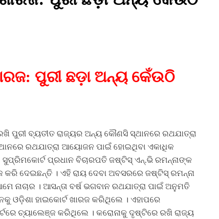
ରଜ: ପୁରୀ ଛଡ଼ା ଅନ୍ୟ କେଁଉଠି
ରଖି ପୁରୀ ବ୍ୟତୀତ ରାଜ୍ୟର ଅନ୍ୟ କୌଣସି ସ୍ଥାନରେ ରଥଯାତ୍ରା
୍ନ ସ୍ଥାନରେ ରଥଯାତ୍ରା ଆୟୋଜନ ପାଇଁ ହୋଇଥିବା ଏକାଧିକ
ପ୍ରିମକୋର୍ଟ ପ୍ରଧାନ ବିଚାରପତି ଜଷ୍ଟିସ୍ ଏନ୍‌.ଭି ରମନ୍ନାଙ୍କ
କରି ଦେଇଛନ୍ତି । ଏହି ରାୟ ଦେବା ଅବସରରେ ଜଷ୍ଟିସ୍ ରମନ୍ନା
 ଆମେ ନାଚାର । ଆସନ୍ତା ବର୍ଷ ଭଗବାନ ରଥଯାତ୍ରା ପାଇଁ ଅନୁମତି
େଦନକୁ ଓଡ଼ିଶା ହାଇକୋର୍ଟ ଖାରଜ କରିଥିଲେ । ଏହାପରେ
ଟରେ ଚ୍ୟାଲେଞ୍ଜ କରିଥିଲେ । କରୋନାକୁ ଦୃଷ୍ଟିରେ ରଖି ରାଜ୍ୟ