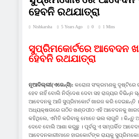
ହେବନି ରଥଯାତ୍ରା
Nishkarsha
5 Years Ago
0
1 Mins
ସୁପ୍ରିମକୋର୍ଟରେ ଆବେଦନ ଖା
ହେବନି ରଥଯାତ୍ରା
ନୂଆଦିଲ୍ଲୀ(ଏଜେନ୍ସି):
କରୋନା ସଂକ୍ରମଣକୁ ଦୃଷ୍ଟିରେ 
ହେବ ନାହିଁ ବୋଲି ନିର୍ଦ୍ଦେଶ ଦେବା ସହ ରାଜ୍ୟର ବିଭିନ
ଆବେଦନକୁ ଆଜି ସୁପ୍ରିମକୋର୍ଟ ଖାରଜ କରି ଦେଇଛନ୍ତି । ସୁ
ଅଧ୍ୟକ୍ଷତାରେ ଗଠିତ ଖଣ୍ଡପୀଠ ଏହି ଆବେଦନକୁ ଖାରଜ 
କହିଥିଲେ, ଏମିତି କରିବାକୁ ମୋତେ ଭଲ ଲାଗୁନି । କିନ୍ତୁ
ଦେବେ ବୋଲି ଆଶା କରୁଛୁ । ପୂର୍ବରୁ ଏ ସମ୍ପର୍କିତ ଆବ
ଆବେଦନକାରୀମାନେ ହାଇକୋର୍ଟଙ୍କ ରାୟକୁ ସୁପ୍ରିମକୋର୍