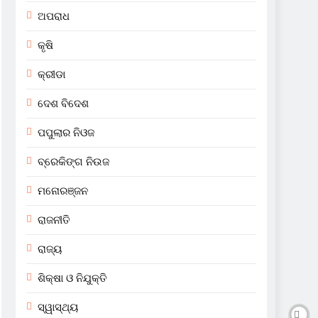
ଅପରାଧ
କୃଷି
କ୍ରୀଡା
ଦେଶ ବିଦେଶ
ପପୁଲାର ନିଓଜ
ବ୍ରେକିଙ୍ଗ ନିଉଜ
ମନୋରଞ୍ଜନ
ରାଜନୀତି
ରାଜ୍ୟ
ଶିକ୍ଷା ଓ ନିଯୁକ୍ତି
ସ୍ୱାସ୍ଥ୍ୟ