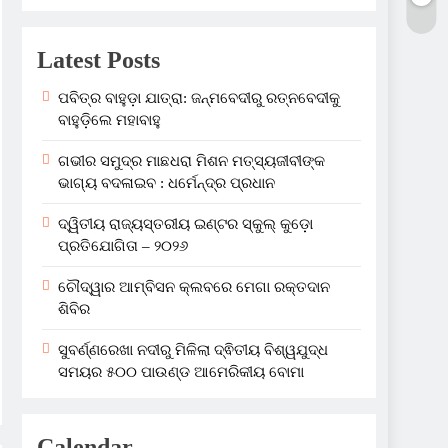
Latest Posts
ପବିତ୍ର ବାହୁଡ଼ା ଯାତ୍ରା: ଜନ୍ମବେଦୀରୁ ରତ୍ନବେଦୀକୁ
ବାହୁଡ଼ିଲେ ମହାବାହୁ
ଗଭୀର ସମୁଦ୍ର ମାଛଧରା ମିଶନ ମତ୍ସ୍ୟଜୀବୀଙ୍କ
ଭାଗ୍ୟ ବଦଳାଇବ : ଧର୍ମେନ୍ଦ୍ର ପ୍ରଧାନ
ଦ୍ୱିତୀୟ ରାଜ୍ୟସ୍ତରୀୟ ଇଣ୍ଟର ସ୍କୁଲ୍ କୁଡ଼ୋ
ପ୍ରତିଯୋଗିତା – ୨୦୨୬
ଚୌଦ୍ୱାର ଆମ୍ବିସନ କ୍ଲବରେ ମେଗା ରକ୍ତଦାନ
ଶିବିର
ସୁବର୍ଣ୍ଣରେଖା ନଦୀରୁ ମିଳିଲା ଦ୍ଵିତୀୟ ବିଶ୍ୱଯୁଦ୍ଧ
ସମୟର ୫୦୦ ପାଉଣ୍ଡ ଆମେରିକୀୟ ବୋମା
Calendar