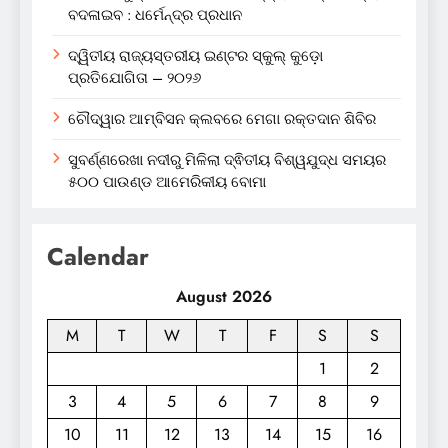
ବଦଳାଇବ : ଧର୍ମେନ୍ଦ୍ର ପ୍ରଧାନ
ଦ୍ୱିତୀୟ ରାଜ୍ୟସ୍ତରୀୟ ଇଣ୍ଟର ସ୍କୁଲ୍ କୁଡ଼ୋ
ପ୍ରତିଯୋଗିତା – ୨୦୨୬
ଚୌଦ୍ୱାର ଆମ୍ବିସନ କ୍ଲବରେ ମେଗା ରକ୍ତଦାନ ଶିବିର
ସୁବର୍ଣ୍ଣରେଖା ନଦୀରୁ ମିଳିଲା ଦ୍ଵିତୀୟ ବିଶ୍ୱଯୁଦ୍ଧ ସମୟର
୫୦୦ ପାଉଣ୍ଡ ଆମେରିକୀୟ ବୋମା
Calendar
August 2026
M
T
W
T
F
S
S
1
2
3
4
5
6
7
8
9
10
11
12
13
14
15
16