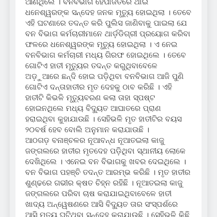
ଆଣିଥିଲେ । ବନବିଭାଗ ହେପାଜତରେ ଥାଇ
ଧନେଶ୍ୱରଙ୍କ ସନ୍ଦେହ ଜନକ ମୃତ୍ୟୁ ହୋଇଥିଲା । ତେବେ
ଏହି ଘଟଣାରେ ତଦନ୍ତ କରି ପୁଲିସ ଜାଣିବାକୁ ପାଇଲା ଯେ
ବନ ବିଭାଗ କର୍ମଚାରୀମାନେ ଥାର୍ଡ଼ଡିଗ୍ରୀ ପ୍ରୟୋଗ କରିବା
ଫଳରେ ଧନେଶ୍ୱରଙ୍କ ମୃତ୍ୟୁ ହୋଇଥିଲା । ଏ ନେଇ
ବନବିଭାଗ କର୍ମଚାରୀ ମଧ୍ୟ ଗିରଫ ହୋଇଥିଲେ । ତେବେ
ଗୋଟିଏ ହାତୀ ମୃତ୍ୟୁର ତଦନ୍ତ କରୁଥିବାବେଳେ
ଅଡ଼ୁଆରେ ଛନ୍ଦି ହୋଇ ପଡ଼ିଥିବା ବନବିଭାଗ ଆଜି ପୁଣି
ଗୋଟିଏ ଦନ୍ତାହାତୀର ମୃତ ଦେହକୁ ଠାବ କରିଛି । ଏହି
ହାତୀଟି କିଭଳି ମୃତ୍ୟୁବରଣ କଲା ତାହା ସ୍ପଷ୍ଟ
ହୋଇନଥିଲେ ମଧ୍ୟ ବିଦ୍ୟୁତ ଆଘାତରେ ପ୍ରାଣ
ହରାଇଥିବା କୁହାଯାଉଛି । ସେହିଭଳି ମୃତ ହାତୀଟିର ବୟସ
୨୦ବର୍ଷ ହେବ ବୋଲି ଅନୁମାନ କରାଯାଉଛି ।
ଆଠଗଡ଼ ବନାଞ୍ଚଳର ନୂଆବନ୍ଧ ନୂଆତଇଲା କାଜୁ
ଜଙ୍ଗଲରେ ହାତୀର ମୃତଦେହ ପଡ଼ିଥିବା ସ୍ଥାନୀୟ ଲୋକେ
ଦେଖିଥିଲେ । ଏନେଇ ବନ ବିଭାଗକୁ ଖବର ଦେଇଥିଲେ ।
ବନ ବିଭାଗ ପହଞ୍ଚି ତଦନ୍ତ ଆରମ୍ଭ କରିଛି । ମୃତ ହାତୀର
ଶୁଣ୍ଢରେ ଗଭୀର କ୍ଷତ ଚିହ୍ନ ରହିଛି । ନୂଆତଇଲା କାଜୁ
ଜଙ୍ଗଲରେ ପରିବା ଚାଷ କରାଯାଇଥିବାବେଳେ ହାତୀ
ଖାଦ୍ୟ ଅନ୍ୱେଷଣରେ ଆସି ବିଦ୍ୟୁତ ତାର ସଂସ୍ପର୍ଶରେ
ଆସି ମୃତ୍ୟୁ ଘଟିଥିବା ସନ୍ଦେହ କରାଯାଉଛି । ସେହିଭଳି କିଛି