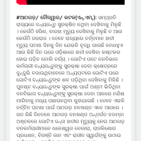
#ଆଠଗଡ଼/ ଚୌଦ୍ୱାର/ କଟକ(ଏନ୍‌.ଏମ୍‌.):
ସମ୍ପ୍ରତି
ରାଜ୍ୟରେ ବନ୍ୟଜନ୍ତୁ ସୁରକ୍ଷିତ ନଥିବା ଦେଖିବାକୁ ମିଳୁଛି
। କେଉଁଠି ହରିଣ, ବାରହା ମୃତ୍ୟୁ ଦେଖିବାକୁ ମିଳୁଛି ତ ଆଉ
କେଉଁଠି ଗଜରାଜ । ତେବେ ରାଜ୍ୟରେ ବର୍ତ୍ତମାନ ହାତୀ
ମୃତ୍ୟୁ ଘଟଣା ଦିନକୁ ଦିନ ଯେଭଳି ବୃଦ୍ଧି ପାଉଛି ବୋଧହୁଏ
ଆଉ କିଛି ଦିନ ପରେ ଓଡ଼ିଶାରେ ହାତୀ ଦେଖିବା କଷ୍ଟକର
ହୋଇ ପଡ଼ିବ ବୋଲି ଚର୍ଚ୍ଚା । ଗୋଟିଏ ପଟେ ବନବିଭାଗ
କର୍ମଚାରୀ ବନ୍ୟଜନ୍ତୁଙ୍କୁ ସୁରକ୍ଷା ଦେବା କ୍ଷେତ୍ରରେ
ଦୁନ୍ଦୁଭି ବଜାଉଥିବାବେଳେ ଅନ୍ୟପଟରେ ଗୋଟିଏ ପରେ
ଗୋଟିଏ ବନ୍ୟଜନ୍ତୁଙ୍କ ଶବ ପଡ଼ିଥିବା ଦେଖିବାକୁ ମିଳିଛି ।
ପୁନଶ୍ଚ ବନ୍ୟଜନ୍ତୁଙ୍କ ସୁରକ୍ଷା ପାଇଁ ଅଣ୍ଟା ଭିଡିଥିବା
ବନବିଭାଗ ବନ୍ୟଜନ୍ତୁଙ୍କୁ ସୁରକ୍ଷା ଦେବା ଆଳରେ ମଣିଷ
ମାରିବାକୁ ମଧ୍ୟ ପଛାଉନଥିବା କୁହାଯାଉଛି । ତେବେ ଏଭଳି
ଚର୍ଚ୍ଚିତ ଘଟଣା ପାଇଁ ଆଠଗଡ଼ ବନଖଣ୍ଡ ଏବେ ଆଗରେ ।
ଗତ କିଛି ଦିନତଳେ ଆଠଗଡ଼ ବନଖଣ୍ଡ ଅନ୍ତର୍ଗତ ବଡମ୍ବା
ଅଞ୍ଚଳରେ ଗୋଟିଏ ଦନ୍ତା ହାତୀର ମୃତ୍ୟୁକୁ ନେଇ ଆଠଗଡ଼
ବନକର୍ମଚାରୀମାନେ ଧନେଶ୍ୱର ବେହେରା, ରାଜକିଶୋର
ପ୍ରଧଶନ, ବିରଞ୍ଚି ଜାନ ଏବଂ ରାଜୀବ ସ୍ୱାଇଁଙ୍କୁ ଉଠାଇ