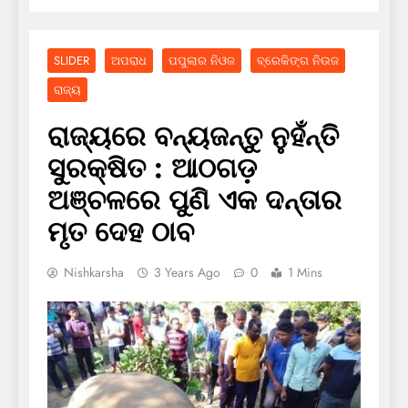
SLIDER
ଅପରାଧ
ପପୁଲାର ନିଓଜ
ବ୍ରେକିଙ୍ଗ ନିଉଜ
ରାଜ୍ୟ
ରାଜ୍ୟରେ ବନ୍ୟଜନ୍ତୁ ନୁହଁନ୍ତି
ସୁରକ୍ଷିତ : ଆଠଗଡ଼
ଅଞ୍ଚଳରେ ପୁଣି ଏକ ଦନ୍ତାର
ମୃତ ଦେହ ଠାବ
Nishkarsha
3 Years Ago
0
1 Mins