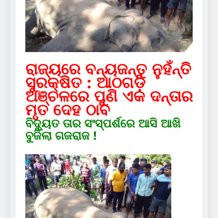
ରାଜ୍ୟରେ ବନ୍ୟଜନ୍ତୁ ନୁହଁନ୍ତି
ସୁରକ୍ଷିତ : ଆଠଗଡ଼
ଅଞ୍ଚଳରେ ପୁଣି ଏକ ଦନ୍ତାର
ମୃତ ଦେହ ଠାବ
ବିଦ୍ୟୁତ ତାର ସଂସ୍ପର୍ଶରେ ଆସି ଆଖି
ବୁଜିଲା ଗଜରାଜ !