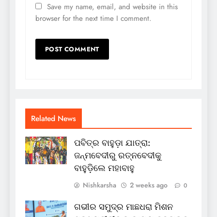
Save my name, email, and website in this
browser for the next time I comment.
Related News
ପବିତ୍ର ବାହୁଡ଼ା ଯାତ୍ରା:
ଜନ୍ମବେଦୀରୁ ରତ୍ନବେଦୀକୁ
ବାହୁଡ଼ିଲେ ମହାବାହୁ
Nishkarsha
2 weeks ago
0
ଗଭୀର ସମୁଦ୍ର ମାଛଧରା ମିଶନ