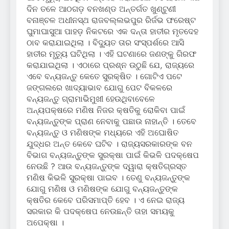
ଦିନ ତଳେ ଆଠଗଡ଼ ବନଖଣ୍ଡ ଅନ୍ତର୍ଗତ ଖୁଣ୍ଟୁଣୀ
ବନାଞ୍ଚଳ ଅଧୀନସ୍ଥ ରାଜବଲ୍ଲଭପୁର ରିର୍ଜଭ ଫରେଷ୍ଟ
ଘୁମାଘାସୁଆ ପାହଡ଼ ନିକଟରେ ଏକ ଦନ୍ତା ହାତୀର ମୃତଦେହ
ଠାବ କରାଯାଇଥିଲା । ବିଦ୍ୟୁତ ତାର ସଂସ୍ପର୍ଶରେ ଆସି
ହାତୀର ମୃତ୍ୟୁ ଘଟିଥିଲା । ଏହି ଘଟଣାରେ ଜଣଙ୍କୁ ଗିରଫ
କରାଯାଇଥିଲା । ଏଠାରେ ପ୍ରଶ୍ନ ଉଠୁଛି ଯେ, ରାଜ୍ୟରେ
ଏବେ ବନ୍ୟଜନ୍ତୁ କେତେ ସୁରକ୍ଷିତ । ଗୋଟିଏ ପଟେ
ଜଙ୍ଗଲରେ ଖାଦ୍ୟାଭାବ ଯୋଗୁ ପେଟ ବିକଳରେ
ବନ୍ୟଜନ୍ତୁ ଗ୍ରାମାଭିମୁଖୀ ହେଉଥିବାବେଳେ
ଅନ୍ୟପକ୍ଷରେ ମଣିଷ ନିଜର କ୍ଷତିକୁ ରୋକିବା ପାଇଁ
ବନ୍ୟଜନ୍ତୁଙ୍କ ପ୍ରାଣ ନେବାକୁ ପଛାଉ ନାହାନ୍ତି । ତେବେ
ବନ୍ୟଜନ୍ତୁ ଓ ମଣିଷଙ୍କ ମଧ୍ୟରେ ଏହି ଅଘୋଷିତ
ଯୁଦ୍ଧର ଅନ୍ତ କେବେ ଘଟିବ । ରାଜ୍ୟସରକାରଙ୍କ ବନ
ବିଭାଗ ବନ୍ୟଜନ୍ତୁଙ୍କ ସୁରକ୍ଷା ପାଇଁ କିଭଳି ପଦକ୍ଷେପ
ନେଉଛି ? ଆଉ ବନ୍ୟଜନ୍ତୁଙ୍କ ଦ୍ୱାରା କ୍ଷତିଗ୍ରସ୍ତ
ମଣିଷ କିଭଳି ସୁରକ୍ଷା ପାଇବ । ତେଣୁ ବନ୍ୟଜନ୍ତୁଙ୍କ
ଯୋଗୁ ମଣିଷ ଓ ମଣିଷଙ୍କ ଯୋଗୁ ବନ୍ୟଜନ୍ତୁଙ୍କ
କ୍ଷତିର କେବେ ପରିସମାପ୍ତି ହେବ । ଏ ନେଇ ରାଜ୍ୟ
ସରକାର କି ପଦକ୍ଷେପ ନେଉଛନ୍ତି ତାହା ସମୟକୁ
ଅପେକ୍ଷା ।