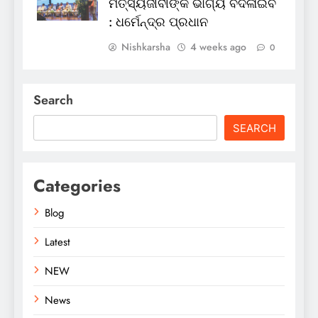
ମତ୍ସ୍ୟଜୀବୀଙ୍କ ଭାଗ୍ୟ ବଦଳାଇବ
: ଧର୍ମେନ୍ଦ୍ର ପ୍ରଧାନ
Nishkarsha
4 weeks ago
0
Search
SEARCH
Categories
Blog
Latest
NEW
News