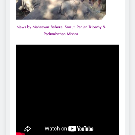
News by Maheswar Behera, Smruti Ranjan Tripathy &
Padmalochan Mishra