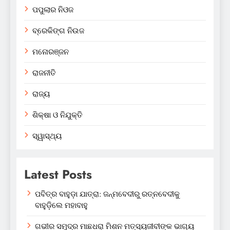
ପପୁଲାର ନିଓଜ
ବ୍ରେକିଙ୍ଗ ନିଉଜ
ମନୋରଞ୍ଜନ
ରାଜନୀତି
ରାଜ୍ୟ
ଶିକ୍ଷା ଓ ନିଯୁକ୍ତି
ସ୍ୱାସ୍ଥ୍ୟ
Latest Posts
ପବିତ୍ର ବାହୁଡ଼ା ଯାତ୍ରା: ଜନ୍ମବେଦୀରୁ ରତ୍ନବେଦୀକୁ
ବାହୁଡ଼ିଲେ ମହାବାହୁ
ଗଭୀର ସମୁଦ୍ର ମାଛଧରା ମିଶନ ମତ୍ସ୍ୟଜୀବୀଙ୍କ ଭାଗ୍ୟ