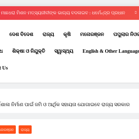
ମାଛଧରା ମିଶନ ମତ୍ସ୍ୟଜୀବୀଙ୍କ ଭାଗ୍ୟ ବଦଳାଇବ : ଧର୍ମେନ୍ଦ୍ର ପ୍ରଧାନ
ଦ୍ୱିତୀୟ ରାଜ୍ୟସ୍ତରୀୟ ଇଣ୍ଟର ସ୍କୁଲ୍ କୁଡ଼ୋ ପ୍ରତିଯୋଗିତା – ୨୦୨୬
ଦେଶ ବିଦେଶ
ରାଜ୍ୟ
କୃଷି
ମନୋରଞ୍ଜନ
ପପୁଲାର ନିଓ
ଚୌଦ୍ୱାର ଆମ୍ବିସନ କ୍ଲବରେ ମେଗା ରକ୍ତଦାନ ଶିବିର
ଧ
ଶିକ୍ଷା ଓ ନିଯୁକ୍ତି
ସ୍ୱାସ୍ଥ୍ୟ
English & Other Languag
ପବିତ୍ର ବାହୁଡ଼ା ଯାତ୍ରା: ଜନ୍ମବେଦୀରୁ ରତ୍ନବେଦୀକୁ ବାହୁଡ଼ିଲେ ମହାବାହୁ
ମାଛଧରା ମିଶନ ମତ୍ସ୍ୟଜୀବୀଙ୍କ ଭାଗ୍ୟ ବଦଳାଇବ : ଧର୍ମେନ୍ଦ୍ର ପ୍ରଧାନ
t Us
ଦ୍ୱିତୀୟ ରାଜ୍ୟସ୍ତରୀୟ ଇଣ୍ଟର ସ୍କୁଲ୍ କୁଡ଼ୋ ପ୍ରତିଯୋଗିତା – ୨୦୨୬
ଚୌଦ୍ୱାର ଆମ୍ବିସନ କ୍ଲବରେ ମେଗା ରକ୍ତଦାନ ଶିବିର
ର୍ମଶାଳା ନିର୍ମାଣ ପାଇଁ ଜମି ଓ ଆର୍ଥିକ ସହାୟତା ଯୋଗାଇବେ ରାଜ୍ୟ ସରକାର
ନୋରଞ୍ଜନ
ରାଜ୍ୟ