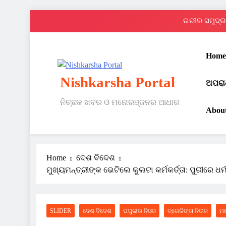
Skip
ଗଭୀର ସମୁଦ୍ର 
to
content
Home
Nishkarsha Portal
ଅପରା
ନିଚ୍ଛକ ଖବର ଓ ମନୋରଞ୍ଜନର ଆଧାର
ଗଭୀର ସମୁଦ୍ର 
Abou
Home
ଦେଶ ବିଦେଶ
ମୁଖ୍ୟମନ୍ତ୍ରୀଙ୍କ ଭେଟିଲେ କୁଲଟା କର୍ମକର୍ତ୍ତା: ପୁରୀରେ ଧ
SLIDER
ଦେଶ ବିଦେଶ
ପପୁଲାର ନିଓଜ
ବ୍ରେକିଙ୍ଗ ନିଉଜ
ମ