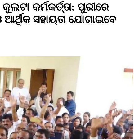
ୁଲଟା କର୍ମକର୍ତ୍ତା: ପୁରୀରେ
ମି ଓ ଆର୍ଥିକ ସହାୟତା ଯୋଗାଇବେ