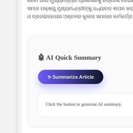
ନେବା ପାଇଁ ମୁଖ୍ୟମନ୍ତ୍ରୀ ପ୍ରଶାସନକୁ ନିର୍ଦ୍ଦେଶ ଦେଇ
ସମାଜ ପକ୍ଷରୁ ମୁଖ୍ୟମନ୍ତ୍ରୀଙ୍କୁ ଧନ୍ୟବାଦ ଜ୍ଞାପନ କ
ଓ ବ୍ରଜରାଜନଗର ଅଞ୍ଚଳର କୁଲତା ସମାଜର କର୍ମକର୍ତ୍ତା ମ
🤖 AI Quick Summary
✨ Summarize Article
Click the button to generate AI summary.