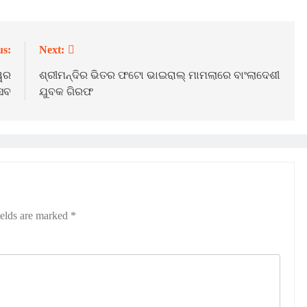
us:
Next:
୍ୱର
ଶ୍ରୀମନ୍ଦିର ଭିତର ଫଟୋ ଭାଇରାଲ୍ ମାମଲାରେ ବାଂଲାଦେଶୀ
ସବ
ଯୁବକ ଗିରଫ
ields are marked
*