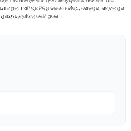
ଛନ୍ତି । ସେମାନଙ୍କ ଦାବି ପ୍ରତି ସହାନୁଭୂତିଶୀଳ ମନୋଭାବ ପାଇଁ
ରାଯାଇଥିଲା । ଏହି ପ୍ରତିନିଧି ଦଳରେ ବୌଦ୍ଧ, ସୋନପୁର, ସମ୍ବଲପୁର
ୁଖ୍ୟମନ୍ତ୍ରୀଙ୍କୁ ଭେଟି ଥିଲେ ।