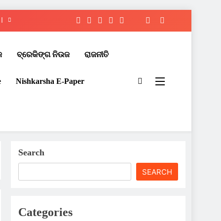
ଜ
ବ୍ରେକିଙ୍ଗ ନିଉଜ
ରାଜନୀତି
e
Nishkarsha E-Paper​
Search
SEARCH
Categories