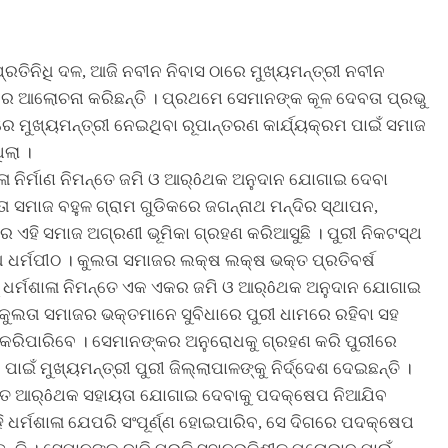
ରତିନିଧି ଦଳ, ଆଜି ନବୀନ ନିବାସ ଠାରେ ମୁଖ୍ୟମନ୍ତ୍ରୀ ନବୀନ
ୟରେ ଆଲୋଚନା କରିଛନ୍ତି । ପ୍ରଥମେ ସେମାନଙ୍କ କୂଳ ଦେବତା ପ୍ରଭୁ
େ ମୁଖ୍ୟମନ୍ତ୍ରୀ ନେଇଥିବା ରୂପାନ୍ତରଣ କାର୍ଯ୍ୟକ୍ରମ ପାଇଁ ସମାଜ
ିଲା ।
ନିର୍ମାଣ ନିମନ୍ତେ ଜମି ଓ ଆର୍ôଥକ ଅନୁଦାନ ଯୋଗାଇ ଦେବା
ତା ସମାଜ ବହୁଳ ଗ୍ରାମ ଗୁଡିକରେ ଜଗନ୍ନାଥ ମନ୍ଦିର ସ୍ଥାପନ,
ରେ ଏହି ସମାଜ ଅଗ୍ରଣୀ ଭୂମିକା ଗ୍ରହଣ କରିଆସୁଛି । ପୁରୀ ନିକଟସ୍ଥ
 ଧର୍ମପୀଠ । କୁଲତା ସମାଜର ଲକ୍ଷ ଲକ୍ଷ ଭକ୍ତ ପ୍ରତିବର୍ଷ
ଜକୁ ଧର୍ମଶାଳା ନିମନ୍ତେ ଏକ ଏକର ଜମି ଓ ଆର୍ôଥକ ଅନୁଦାନ ଯୋଗାଇ
 କୁଲତା ସମାଜର ଭକ୍ତମାନେ ସୁବିଧାରେ ପୁରୀ ଧାମରେ ରହିବା ସହ
ଜନ କରିପାରିବେ । ସେମାନଙ୍କର ଅନୁରୋଧକୁ ଗ୍ରହଣ କରି ପୁରୀରେ
ଇଁ ମୁଖ୍ୟମନ୍ତ୍ରୀ ପୁରୀ ଜିଲ୍ଲାପାଳଙ୍କୁ ନିର୍ଦ୍ଦେଶ ଦେଇଛନ୍ତି ।
ମନ୍ତେ ଆର୍ôଥକ ସହାୟତା ଯୋଗାଇ ଦେବାକୁ ପଦକ୍ଷେପ ନିଆଯିବ
ି ଧର୍ମଶାଳା ଯେପରି ସଂପୂର୍ଣ୍ଣ ହୋଇପାରିବ, ସେ ଦିଗରେ ପଦକ୍ଷେପ