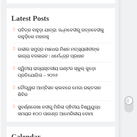
Latest Posts
ପବିତ୍ର ବାହୁଡ଼ା ଯାତ୍ରା: ଜନ୍ମବେଦୀରୁ ରତ୍ନବେଦୀକୁ
ବାହୁଡ଼ିଲେ ମହାବାହୁ
ଗଭୀର ସମୁଦ୍ର ମାଛଧରା ମିଶନ ମତ୍ସ୍ୟଜୀବୀଙ୍କ
ଭାଗ୍ୟ ବଦଳାଇବ : ଧର୍ମେନ୍ଦ୍ର ପ୍ରଧାନ
ଦ୍ୱିତୀୟ ରାଜ୍ୟସ୍ତରୀୟ ଇଣ୍ଟର ସ୍କୁଲ୍ କୁଡ଼ୋ
ପ୍ରତିଯୋଗିତା – ୨୦୨୬
ଚୌଦ୍ୱାର ଆମ୍ବିସନ କ୍ଲବରେ ମେଗା ରକ୍ତଦାନ
ଶିବିର
ସୁବର୍ଣ୍ଣରେଖା ନଦୀରୁ ମିଳିଲା ଦ୍ଵିତୀୟ ବିଶ୍ୱଯୁଦ୍ଧ
ସମୟର ୫୦୦ ପାଉଣ୍ଡ ଆମେରିକୀୟ ବୋମା
Calendar