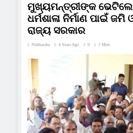
ମୁଖ୍ୟମନ୍ତ୍ରୀଙ୍କ ଭେଟିଲେ କ
ଧର୍ମଶାଳା ନିର୍ମାଣ ପାଇଁ ଜ
ରାଜ୍ୟ ସରକାର
Nishkarsha
4 Years Ago
0
1 Mins