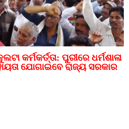
ଟା କର୍ମକର୍ତ୍ତା: ପୁରୀରେ ଧର୍ମଶାଳା
କ ସହାୟତା ଯୋଗାଇବେ ରାଜ୍ୟ ସରକାର