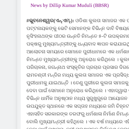
News by Dillip Kumar Muduli (BBSR)
#ଭୁବନେଶ୍ୱର(ଏନ୍‌.ଏମ୍‌.):
ଓଡିଶା କୁଲତା ସମାଜର ଏକ ପ୍
ପଟ୍ଟନାୟକଙ୍କୁ ଭେଟି ସେମାନଙ୍କ ବିଭିନ୍ନ ଦାବି ବିଷ
ନୃସିଂହନାଥଙ୍କ ପୀଠର ଉନ୍ନତି ନିମନ୍ତେ ୫-ଟି ଉପକ୍ରମର
ପକ୍ଷରୁ ମୁଖ୍ୟମନ୍ତ୍ରୀଙ୍କୁ ଧନ୍ୟବାଦ ଜ୍ଞାପନ କରାଯାଇଥ
ଆଲୋଚନା ସମୟରେ ସେମାନେ ପୁରୀଧାମରେ ଏକ ଧର୍ମଶାଳା 
ନିମନ୍ତେ ମୁଖ୍ୟମନ୍ତ୍ରୀଙ୍କୁ ଅନୁରୋଧ କରିଥିଲେ । କୁଲ
ପରିଚାଳନା, ଜଗନ୍ନାଥ ସଂସ୍କୃତିର ପ୍ରଚାର ପ୍ରସାର ଦିଗ
ରାମଚଣ୍ଡୀ ମନ୍ଦିର ମଧ୍ୟ କୁଲତା ସମାଜର ଏକ ପ୍ରସିଦ୍ଧ
ପୁରୀଧାମକୁ ଯାଇଥାନ୍ତି । ତେଣୁ ପୁରୀରେ କୁଲତା ସମା
ଦେବା ପାଇଁ ସେମାନେ ଅନୁରୋଧ କରିଥିଲେ । ଏହାଦ୍ୱାରା
ବିଭିନ୍ନ ଧାର୍ମିକ ଅନୁଷ୍ଠାନ ମଧ୍ୟ ସୁରୁଖୁରୁରେ ଆୟୋ
ଉପଯୁକ୍ତ ସ୍ଥାନରେ ଏକ ସପ୍ତାହ ମଧ୍ୟରେ ଜମି ଚିହ୍ନଟ ପା
ଏହାସହିତ ସରକାରଙ୍କ ତରଫରୁ ଧର୍ମଶାଳା ନିର୍ମାଣ ନି
ବୋଲି ମୁଖ୍ୟମନ୍ତ୍ରୀ କହିଥିଲେ । ଏକ ବର୍ଷ ମଧ୍ୟରେ ଏହ