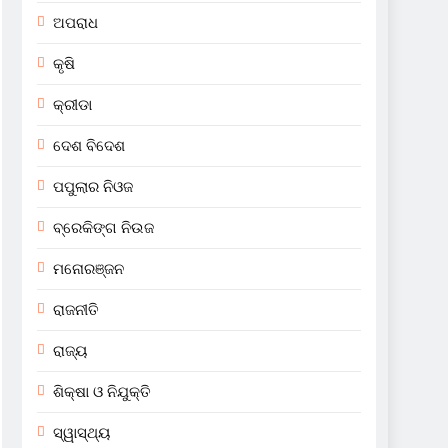
ଅପରାଧ
କୃଷି
କ୍ରୀଡା
ଦେଶ ବିଦେଶ
ପପୁଲାର ନିଓଜ
ବ୍ରେକିଙ୍ଗ ନିଉଜ
ମନୋରଞ୍ଜନ
ରାଜନୀତି
ରାଜ୍ୟ
ଶିକ୍ଷା ଓ ନିଯୁକ୍ତି
ସ୍ୱାସ୍ଥ୍ୟ