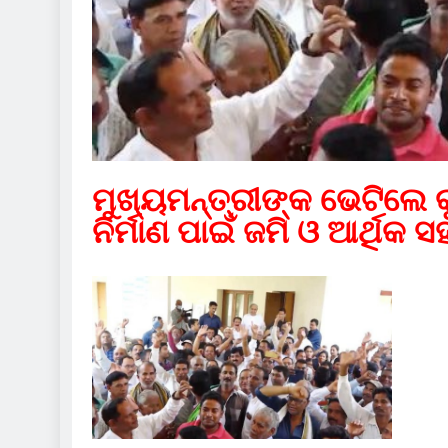
ମୁଖ୍ୟମନ୍ତ୍ରୀଙ୍କ ଭେଟିଲେ କୁଲ
ନିର୍ମାଣ ପାଇଁ ଜମି ଓ ଆର୍ଥି