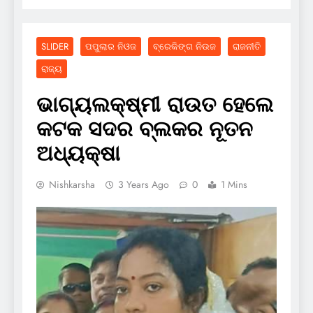
SLIDER
ପପୁଲାର ନିଓଜ
ବ୍ରେକିଙ୍ଗ ନିଉଜ
ରାଜନୀତି
ରାଜ୍ୟ
ଭାଗ୍ୟଲକ୍ଷ୍ମୀ ରାଉତ ହେଲେ
କଟକ ସଦର ବ୍ଲକର ନୂତନ
ଅଧ୍ୟକ୍ଷା
Nishkarsha
3 Years Ago
0
1 Mins