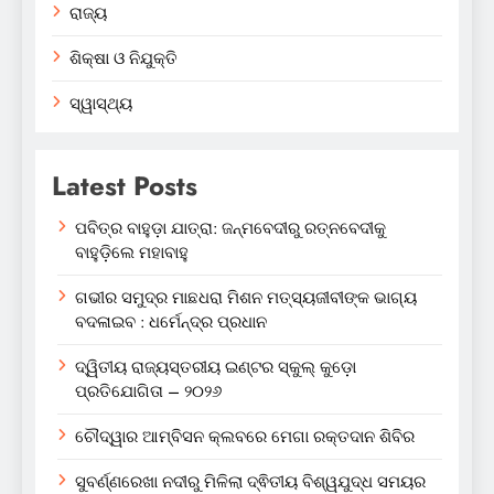
ରାଜ୍ୟ
ଶିକ୍ଷା ଓ ନିଯୁକ୍ତି
ସ୍ୱାସ୍ଥ୍ୟ
Latest Posts
ପବିତ୍ର ବାହୁଡ଼ା ଯାତ୍ରା: ଜନ୍ମବେଦୀରୁ ରତ୍ନବେଦୀକୁ
ବାହୁଡ଼ିଲେ ମହାବାହୁ
ଗଭୀର ସମୁଦ୍ର ମାଛଧରା ମିଶନ ମତ୍ସ୍ୟଜୀବୀଙ୍କ ଭାଗ୍ୟ
ବଦଳାଇବ : ଧର୍ମେନ୍ଦ୍ର ପ୍ରଧାନ
ଦ୍ୱିତୀୟ ରାଜ୍ୟସ୍ତରୀୟ ଇଣ୍ଟର ସ୍କୁଲ୍ କୁଡ଼ୋ
ପ୍ରତିଯୋଗିତା – ୨୦୨୬
ଚୌଦ୍ୱାର ଆମ୍ବିସନ କ୍ଲବରେ ମେଗା ରକ୍ତଦାନ ଶିବିର
ସୁବର୍ଣ୍ଣରେଖା ନଦୀରୁ ମିଳିଲା ଦ୍ଵିତୀୟ ବିଶ୍ୱଯୁଦ୍ଧ ସମୟର