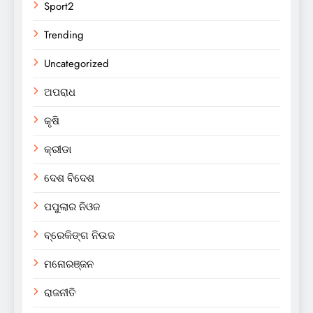
Sport2
Trending
Uncategorized
ଅପରାଧ
କୃଷି
କ୍ରୀଡା
ଦେଶ ବିଦେଶ
ପପୁଲାର ନିଓଜ
ବ୍ରେକିଙ୍ଗ ନିଉଜ
ମନୋରଞ୍ଜନ
ରାଜନୀତି