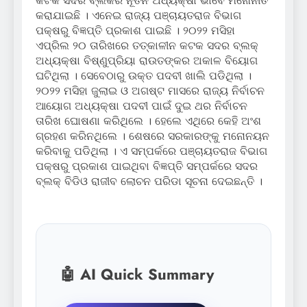
କଟକ ସଦର ବ୍ଲକର ନୂତନ ଅଧ୍ୟକ୍ଷା ଭାବେ ମନୋନୀତ
କରାଯାଇଛି । ଏନେଇ ରାଜ୍ୟ ପଞ୍ଚାୟତରାଜ ବିଭାଗ
ପକ୍ଷରୁ ବିଜ୍ଞପ୍ତି ପ୍ରକାଶ ପାଇଛି । ୨୦୨୨ ମସିହା
ଏପ୍ରିଲ ୨୦ ତାରିଖରେ ତତ୍‌କାଳୀନ କଟକ ସଦର ବ୍ଲକ୍
ଅଧ୍ୟକ୍ଷା ବିଷ୍ଣୁପ୍ରିୟା ରାଉତଙ୍କର ଅକାଳ ବିୟୋଗ
ଘଟିଥିଲା । ସେବେଠାରୁ ଉକ୍ତ ପଦବୀ ଖାଲି ପଡିଥିଲା ।
୨୦୨୨ ମସିହା ଜୁଲାଇ ଓ ଅଗଷ୍ଟ ମାସରେ ରାଜ୍ୟ ନିର୍ବାଚନ
ଆୟୋଗ ଅଧ୍ୟକ୍ଷା ପଦବୀ ପାଇଁ ଦୁଇ ଥର ନିର୍ବାଚନ
ତାରିଖ ଘୋଷଣା କରିଥିଲେ । ହେଲେ ଏଥିରେ କେହି ଅଂଶ
ଗ୍ରହଣ କରିନଥିଲେ । ଶେଷରେ ସରକାରଙ୍କୁ ମନୋନୟନ
କରିବାକୁ ପଡିଥିଲା । ଏ ସମ୍ପର୍କରେ ପଞ୍ଚାୟତରାଜ ବିଭାଗ
ପକ୍ଷରୁ ପ୍ରକାଶ ପାଇଥିବା ବିଜ୍ଞପ୍ତି ସମ୍ପର୍କରେ ସଦର
ବ୍ଲକ୍ ବିଡିଓ ରାଜୀବ ଲୋଚନ ପରିଡା ସୂଚନା ଦେଇଛନ୍ତି ।
🤖 AI Quick Summary