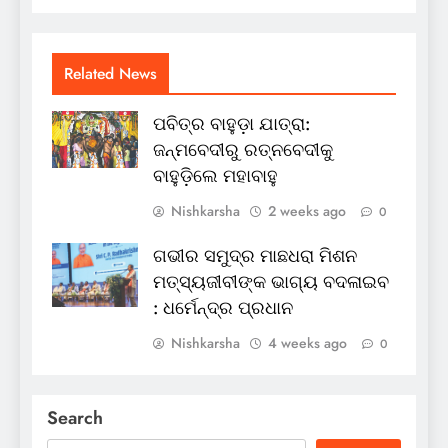
Related News
ପବିତ୍ର ବାହୁଡ଼ା ଯାତ୍ରା:
ଜନ୍ମବେଦୀରୁ ରତ୍ନବେଦୀକୁ
ବାହୁଡ଼ିଲେ ମହାବାହୁ
Nishkarsha
2 weeks ago
0
ଗଭୀର ସମୁଦ୍ର ମାଛଧରା ମିଶନ
ମତ୍ସ୍ୟଜୀବୀଙ୍କ ଭାଗ୍ୟ ବଦଳାଇବ
: ଧର୍ମେନ୍ଦ୍ର ପ୍ରଧାନ
Nishkarsha
4 weeks ago
0
Search