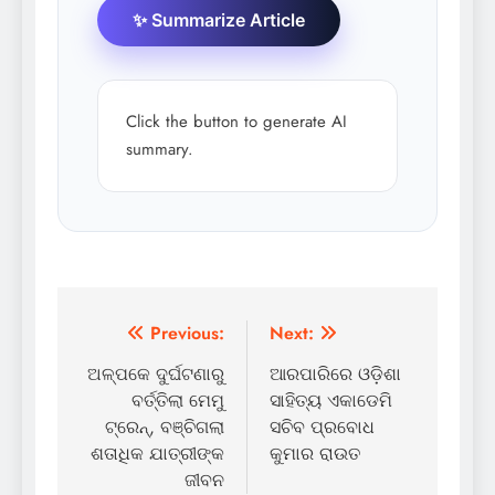
✨ Summarize Article
Click the button to generate AI
summary.
Post
Previous:
Next:
navigation
ଅଳ୍ପକେ ଦୁର୍ଘଟଣାରୁ
ଆରପାରିରେ ଓଡ଼ିଶା
ବର୍ତ୍ତିଲା ମେମୁ
ସାହିତ୍ୟ ଏକାଡେମି
ଟ୍ରେନ୍‌, ବଞ୍ଚିଗଲା
ସଚିବ ପ୍ରବୋଧ
ଶତାଧିକ ଯାତ୍ରୀଙ୍କ
କୁମାର ରାଉତ
ଜୀବନ