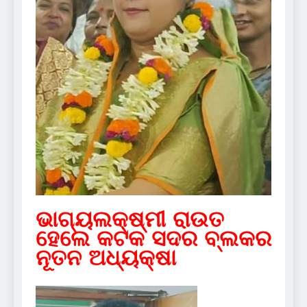
ଭାଗ୍ୟଲକ୍ଷ୍ମୀ ରାଉତ
ହେଲେ କଟକ ସଦର ବ୍ଲକର
ନୂତନ ଅଧ୍ୟକ୍ଷା