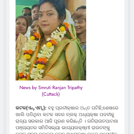
News by Smruti Ranjan Tripathy
(Cuttack)
କଟକ(ଏନ୍‌.ଏମ୍‌.):
ବହୁ ପ୍ରତୀକ୍ଷାର ଅନ୍ତ ଘଟିଛି;ଶେଷରେ
ଖାଲି ପଡିଥିବା କଟକ ସଦର ବ୍ଲକ୍ ଅଧ୍ୟକ୍ଷା ପଦବୀକୁ
ରାଜ୍ୟ ସରକାର ଆଜି ପୂରଣ କରିଛନ୍ତି । ଗତିରାଉତପାଟଣା
ପଞ୍ଚାୟତର ସମିତିସଭ୍ୟା ଭାଗ୍ୟଲକ୍ଷ୍ମୀ ରାଉତଙ୍କୁ