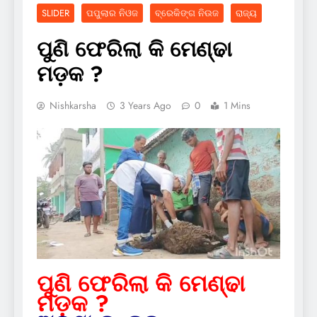
SLIDER
ପପୁଲାର ନିଓଜ
ବ୍ରେକିଙ୍ଗ ନିଉଜ
ରାଜ୍ୟ
ପୁଣି ଫେରିଲା କି ମେଣ୍ଢା
ମଡ଼କ ?
Nishkarsha
3 Years Ago
0
1 Mins
ପୁଣି ଫେରିଲା କି ମେଣ୍ଢା
ମଡ଼କ ?