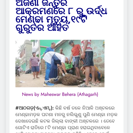
ଅଜଣା ଜନ୍ତୁର
ଆକ୍ରମଣରେ ୮ ରୁ ଉର୍ଦ୍ଧ
ମେଣ୍ଢା ମୃତ୍ୟୁ,୧୯ଟି
ଗୁରୁତର ଆହତ
News by Maheswar Behera (Athagarh)
#ଆଠଗଡ଼(ଏନ୍‌.ଏମ୍‌.):
କିଛି ବର୍ଷ ତଳେ ନିଆଳି ଅଞ୍ଚଳରେ
ମେଣ୍ଢାମଡ଼କ ଘଟଣା ମନରୁ ନଲିଭୁଣୁ ପୁଣି ମେଣ୍ଢା ମଡ଼କ
ଦେଖାଦେଇଛି କଟକ ଜିଲ୍ଲା ବାଙ୍କୀ ଅଞ୍ଚଳରେ । ତେବେ
ଗୋଟିଏ ରାତିରେ ୮ଟି ମେଣ୍ଢା ପ୍ରାଣ ହରାଇଥିବାବେଳେ