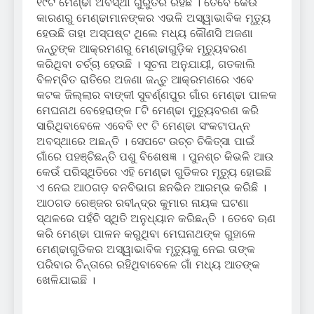
୧୯ଟି ମେଣ୍ଢା ଅବସ୍ଥା ଗୁରୁତର ରହିଛି । ତେବେ କେଉଁ
କାରଣରୁ ମେଣ୍ଢାମାନଙ୍କର ଏଭଳି ଅସ୍ୱାଭାବିକ ମୃତ୍ୟୁ
ହେଉଛି ତାହା ଅସ୍ପଷ୍ଟ ଥିଲେ ମଧ୍ୟ କୌଣସି ଅଜଣା
ଜନ୍ତୁଙ୍କ ଆକ୍ରମଣରୁ ମେଣ୍ଢାଗୁଡ଼ିକ ମୃତ୍ୟୁବରଣ
କରିଥିବା ଚର୍ଚ୍ଚା ହେଉଛି । ସୂଚନା ଅନୁଯାୟୀ, ଗତକାଲି
ବିଳମ୍ବିତ ରାତିରେ ଅଜଣା ଜନ୍ତୁ ଆକ୍ରମଣରେ ଏବେ
କଟକ ଜିଲ୍ଲାର ବାଙ୍କୀ ସୁବର୍ଣ୍ଣପୁର ଗାଁର ମେଣ୍ଢା ପାଳକ
ମେଘନାଥ ବେହେରାଙ୍କ ୮ଟି ମେଣ୍ଢା ମୁତ୍ୟୁବରଣ କରି
ସାରିଥିବାବେଳେ ଏବେବି ୧୯ ଟି ମେଣ୍ଢା ସଂକଟାପନ୍ନ
ଅବସ୍ଥାରେ ଅଛନ୍ତି । ସେପଟେ ଉଚ୍ଚ ଚିକିତ୍ସା ପାଇଁ
ଗାଁରେ ପହଞ୍ଚିଛନ୍ତି ପଶୁ ବିଶେଷଜ୍ଞ । ପୁନଶ୍ଚ କିଭଳି ଆଉ
କେଉଁ ପରିସ୍ଥିତିରେ ଏହି ମେଣ୍ଢା ଗୁଡିକର ମୃତ୍ୟୁ ହୋଇଛି
ଏ ନେଇ ଆଠଗଡ଼ ବନବିଭାଗ ଛନଭିନ ଆରମ୍ଭ କରିଛି ।
ଆଠଗଡ ରେଞ୍ଜର ରବୀନ୍ଦ୍ର କୁମାର ନାୟକ ଘଟଣା
ସ୍ଥଳରେ ପହଁଚି ସ୍ଥିତି ଅନୁଧ୍ୟାନ କରିଛନ୍ତି । ତେବେ ଋଣ
କରି ମେଣ୍ଢା ପାଳନ କରୁଥିବା ମେଘନାଥଙ୍କ ଗୁହାଳେ
ମେଣ୍ଢାଗୁଡିକର ଅସ୍ୱାଭାବିକ ମୃତ୍ୟୁକୁ ନେଇ ତାଙ୍କ
ପରିବାର ଚିନ୍ତାରେ ରହିଥିବାବେଳେ ଗାଁ ମଧ୍ୟ ଆତଙ୍କ
ଖେଳିଯାଇଛି ।