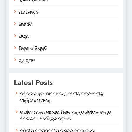
ବ୍ରେକିଙ୍ଗ ନିଉଜ
ମନୋରଞ୍ଜନ
ରାଜନୀତି
ରାଜ୍ୟ
ଶିକ୍ଷା ଓ ନିଯୁକ୍ତି
ସ୍ୱାସ୍ଥ୍ୟ
Latest Posts
ପବିତ୍ର ବାହୁଡ଼ା ଯାତ୍ରା: ଜନ୍ମବେଦୀରୁ ରତ୍ନବେଦୀକୁ
ବାହୁଡ଼ିଲେ ମହାବାହୁ
ଗଭୀର ସମୁଦ୍ର ମାଛଧରା ମିଶନ ମତ୍ସ୍ୟଜୀବୀଙ୍କ ଭାଗ୍ୟ
ବଦଳାଇବ : ଧର୍ମେନ୍ଦ୍ର ପ୍ରଧାନ
ଦ୍ୱିତୀୟ ରାଜ୍ୟସ୍ତରୀୟ ଇଣ୍ଟର ସ୍କୁଲ୍ କୁଡ଼ୋ