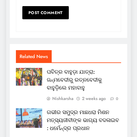
Related News
ପବିତ୍ର ବାହୁଡ଼ା ଯାତ୍ରା:
ଜନ୍ମବେଦୀରୁ ରତ୍ନବେଦୀକୁ
ବାହୁଡ଼ିଲେ ମହାବାହୁ
Nishkarsha
2 weeks ago
0
ଗଭୀର ସମୁଦ୍ର ମାଛଧରା ମିଶନ
ମତ୍ସ୍ୟଜୀବୀଙ୍କ ଭାଗ୍ୟ ବଦଳାଇବ
: ଧର୍ମେନ୍ଦ୍ର ପ୍ରଧାନ