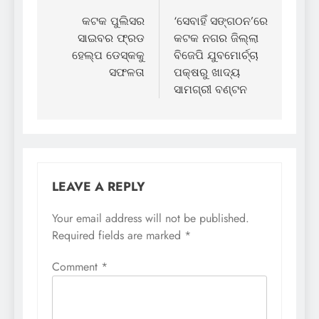
navigation
କଟକ ପୁଲିସର
‘ସେବାହିଁ ସଙ୍ଗଠନ’ରେ
ସାଇବର ଫ୍ରଡ
କଟକ ନଗର ଜିଲ୍ଲା
ହେଲ୍ପ ଡେସ୍କକୁ
ବିଜେପି ଯୁବମୋର୍ଚ୍ଚା
ସଫଳତା
ପକ୍ଷରୁ ଖାଦ୍ୟ
ସାମଗ୍ରୀ ବଣ୍ଟନ
LEAVE A REPLY
Your email address will not be published.
Required fields are marked
*
Comment
*