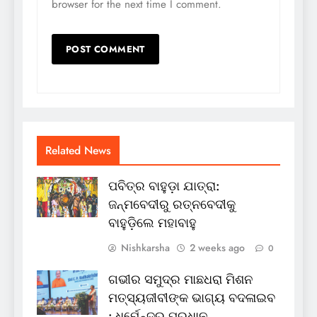
browser for the next time I comment.
Related News
ପବିତ୍ର ବାହୁଡ଼ା ଯାତ୍ରା:
ଜନ୍ମବେଦୀରୁ ରତ୍ନବେଦୀକୁ
ବାହୁଡ଼ିଲେ ମହାବାହୁ
Nishkarsha
2 weeks ago
0
ଗଭୀର ସମୁଦ୍ର ମାଛଧରା ମିଶନ
ମତ୍ସ୍ୟଜୀବୀଙ୍କ ଭାଗ୍ୟ ବଦଳାଇବ
: ଧର୍ମେନ୍ଦ୍ର ପ୍ରଧାନ