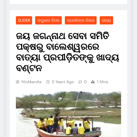
SLIDER
ପପୁଲାର ନିଓଜ
ବ୍ରେକିଙ୍ଗ ନିଉଜ
ରାଜ୍ୟ
ଜୟ ଜଗନ୍ନାଥ ସେବା ସମିତି
ପକ୍ଷରୁ ବାଲେଶ୍ୱରରେ
ବାତ୍ୟା ପ୍ରପୀଡ଼ିତଙ୍କୁ ଖାଦ୍ୟ
ବଣ୍ଟନ
Nishkarsha
5 Years Ago
0
1 Mins