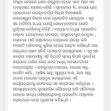
ସଂସ୍ଥା ସହରରେ ସେବା କରୁଥିବା ବେଳେ ଏବେ ଆଉ ଏକ
ପଦକ୍ଷେପ ଗ୍ରହଣ କରିଛି । ସୂଚନାଥାଉ କି, ବାତ୍ୟା ୟାସ
ପ୍ରଭାବରେ ଉପକୂଳବର୍ତ୍ତୀ ଜିଲ୍ଲା ବିଶେଷକରି
ବାଲେଶ୍ୱର ଜିଲ୍ଲା ବେଶ ପ୍ରଭାବିତ ହୋଇଥିଲା । ଏଥି
ସହ ଅଦିନିଆ ବନ୍ୟା ଯୋଗୁଁ ଲୋକମାନଙ୍କର ନାନାଦି
ଦୁର୍ଦ୍ଦଷା ଦେଖିବାକୁ ମିଳିଛି । ବାତ୍ୟା ଓ ବନ୍ୟା ପ୍ରଭାବିତ
ଅଞ୍ଚଳ ଯଥାକ୍ରମେ ତାଳପଡ଼ା, ବାସୁଦେବପୁର,ଜମ୍ବୁକା ,
ବାହାନଗା ଆଦି ଅଞ୍ଚଳରେ ଡଙ୍ଗାରେ ଯାତ୍ରା କରି
୧୨ଶହଟି ପରିବାରକୁ ଶୁଖିଲା ଖାଦ୍ୟ ବଣ୍ଟନ କରିଛନ୍ତି ଜୟ
ଜଗନ୍ନାଥ ସେବା ସମିତି ଟ୍ରଷ୍ଟର ସଦସ୍ୟମାନେ । ଏଥି ସହ
କରୋନା ମହାମାରୀକୁ ଏହି ବିପତ୍ତି ସମୟ କିପରି ମୁକାବିଲା
କରାଯାଇ ପାରିବ ସେଇ ନେଇ ମଧ୍ୟ ଜନସଚେତନତା
କରାଯାଇଥିଲା । ରାଜକୁମାର ମହାରଣା, ଗଣେଷ ସାହୁ,
ମୋହିତ ଶର୍ମା , ଆଶିଷ ସାହୁ, ସ୍ୱରୂପ ଦାଶ, ରାଜା ସାହୁ,
ବାଦଲ ମହାରଣା ପ୍ରମୁଖ ସଦସ୍ୟମାନେ ଏହି
କାର୍ଯ୍ୟକ୍ରମକୁ ସଫଳତାର ସହ ସମ୍ପାଦାନ କରିଥିଲେ ।
ସଦସ୍ୟମାନଙ୍କ ଦୁଃସାହାସିକ ନୌଯାତ୍ରା କରି ପୀଡିତଙ୍କ
ପାଖରେ ଖାଦ୍ୟ ପହଁଞ୍ଚାଇଥିବାରୁ ପ୍ରଭାବିତ ଅଞ୍ଚଳର
ଲୋକମାନେ ବେଶ ପ୍ରଶଂସା କରିଛନ୍ତି ।