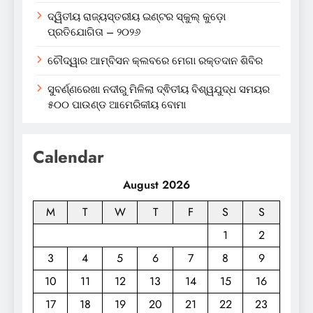
ଦ୍ୱିତୀୟ ରାଜ୍ୟସ୍ତରୀୟ ଇଣ୍ଟର ସ୍କୁଲ୍ କୁଡ଼ୋ
ପ୍ରତିଯୋଗିତା – ୨୦୨୬
ଚୌଦ୍ୱାର ଆମ୍ବିସନ କ୍ଲବରେ ମେଗା ରକ୍ତଦାନ ଶିବିର
ସୁବର୍ଣ୍ଣରେଖା ନଦୀରୁ ମିଳିଲା ଦ୍ଵିତୀୟ ବିଶ୍ୱଯୁଦ୍ଧ ସମୟର
୫୦୦ ପାଉଣ୍ଡ ଆମେରିକୀୟ ବୋମା
Calendar
August 2026
M
T
W
T
F
S
S
1
2
3
4
5
6
7
8
9
10
11
12
13
14
15
16
17
18
19
20
21
22
23