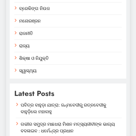
ବ୍ରେକିଙ୍ଗ ନିଉଜ
ମନୋରଞ୍ଜନ
ରାଜନୀତି
ରାଜ୍ୟ
ଶିକ୍ଷା ଓ ନିଯୁକ୍ତି
ସ୍ୱାସ୍ଥ୍ୟ
Latest Posts
ପବିତ୍ର ବାହୁଡ଼ା ଯାତ୍ରା: ଜନ୍ମବେଦୀରୁ ରତ୍ନବେଦୀକୁ
ବାହୁଡ଼ିଲେ ମହାବାହୁ
ଗଭୀର ସମୁଦ୍ର ମାଛଧରା ମିଶନ ମତ୍ସ୍ୟଜୀବୀଙ୍କ ଭାଗ୍ୟ
ବଦଳାଇବ : ଧର୍ମେନ୍ଦ୍ର ପ୍ରଧାନ