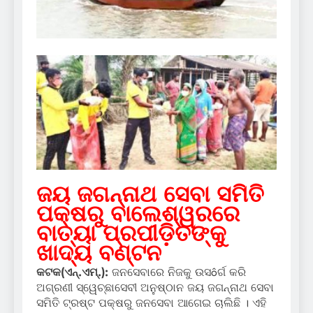
ଜୟ ଜଗନ୍ନାଥ ସେବା ସମିତି
ପକ୍ଷରୁ ବାଲେଶ୍ୱରରେ
ବାତ୍ୟା ପ୍ରପୀଡ଼ିତଙ୍କୁ
ଖାଦ୍ୟ ବଣ୍ଟନ
କଟକ(ଏନ୍.ଏମ୍.):
ଜନସେବାରେ ନିଜକୁ ଉସôର୍ଗ କରି
ଅଗ୍ରଣୀ ସ୍ୱେଚ୍ଛାସେବୀ ଅନୁଷ୍ଠାନ ଜୟ ଜଗନ୍ନାଥ ସେବା
ସମିତି ଟ୍ରଷ୍ଟ ପକ୍ଷରୁ ଜନସେବା ଆଗେଇ ଚାଲିଛି । ଏହି