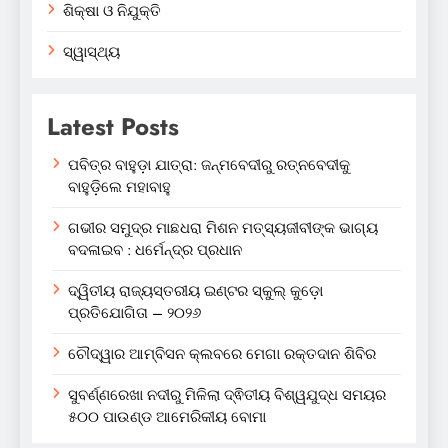
ଶିକ୍ଷା ଓ ନିଯୁକ୍ତି
ସ୍ୱାସ୍ଥ୍ୟ
Latest Posts
ପବିତ୍ର ବାହୁଡ଼ା ଯାତ୍ରା: ଜନ୍ମବେଦୀରୁ ରତ୍ନବେଦୀକୁ
ବାହୁଡ଼ିଲେ ମହାବାହୁ
ଗଭୀର ସମୁଦ୍ର ମାଛଧରା ମିଶନ ମତ୍ସ୍ୟଜୀବୀଙ୍କ ଭାଗ୍ୟ
ବଦଳାଇବ : ଧର୍ମେନ୍ଦ୍ର ପ୍ରଧାନ
ଦ୍ୱିତୀୟ ରାଜ୍ୟସ୍ତରୀୟ ଇଣ୍ଟର ସ୍କୁଲ୍ କୁଡ଼ୋ
ପ୍ରତିଯୋଗିତା – ୨୦୨୬
ଚୌଦ୍ୱାର ଆମ୍ବିସନ କ୍ଲବରେ ମେଗା ରକ୍ତଦାନ ଶିବିର
ସୁବର୍ଣ୍ଣରେଖା ନଦୀରୁ ମିଳିଲା ଦ୍ଵିତୀୟ ବିଶ୍ୱଯୁଦ୍ଧ ସମୟର
୫୦୦ ପାଉଣ୍ଡ ଆମେରିକୀୟ ବୋମା