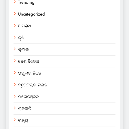
Trending
Uncategorized
ଅପରାଧ
କୃଷି
କ୍ରୀଡା
ଦେଶ ବିଦେଶ
ପପୁଲାର ନିଓଜ
ବ୍ରେକିଙ୍ଗ ନିଉଜ
ମନୋରଞ୍ଜନ
ରାଜନୀତି
ରାଜ୍ୟ