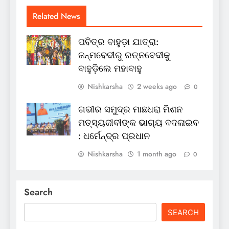
Related News
ପବିତ୍ର ବାହୁଡ଼ା ଯାତ୍ରା:
ଜନ୍ମବେଦୀରୁ ରତ୍ନବେଦୀକୁ
ବାହୁଡ଼ିଲେ ମହାବାହୁ
Nishkarsha
2 weeks ago
0
ଗଭୀର ସମୁଦ୍ର ମାଛଧରା ମିଶନ
ମତ୍ସ୍ୟଜୀବୀଙ୍କ ଭାଗ୍ୟ ବଦଳାଇବ
: ଧର୍ମେନ୍ଦ୍ର ପ୍ରଧାନ
Nishkarsha
1 month ago
0
Search
SEARCH