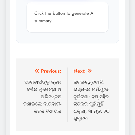
Click the button to generate AI
summary.
Post
Previous:
Next:
navigation
ସହରବାସୀଙ୍କୁ ନୂତନ
କଟକ-ଚାନ୍ଦବାଲି
ବର୍ଷର ଶୁଭେଚ୍ଛା ଓ
ରାସ୍ତାରେ ମର୍ମନ୍ତୁଦ
ଅଭିନନ୍ଦନ
ଦୁର୍ଘଟଣା: ବସ୍ ସହିତ
ଜଣାଇଲେ ବାରବାଟୀ-
ଟ୍ରକର ମୁହାଁମୁହିଁ
କଟକ ବିଧାୟକ
ଧକ୍କା, ୩ ମୃତ, ୨୦
ଗୁରୁତର