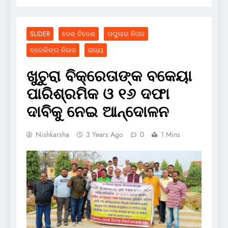
SLIDER
ଦେଶ ବିଦେଶ
ପପୁଲାର ନିଓଜ
ବ୍ରେକିଙ୍ଗ ନିଉଜ
ରାଜ୍ୟ
ଖୁଚୁରା ବିକ୍ରେତାଙ୍କ ବକେୟା
ପାରିଶ୍ରମିକ ଓ ୧୬ ଦଫା
ଦାବିକୁ ନେଇ ଆନ୍ଦୋଳନ
Nishkarsha
3 Years Ago
0
1 Mins