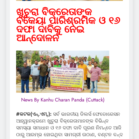
ଖୁଚୁରା ବିକ୍ରେତାଙ୍କ
ବକେୟା ପାରିଶ୍ରମିକ ଓ ୧୬
ଦଫା ଦାବିକୁ ନେଇ
ଆନ୍ଦୋଳନ
News By Kanhu Charan Panda (Cuttack)
#କଟକ(ଏନ୍‌.ଏମ୍‌.):
ସର୍ବ ଭାରତୀୟ ଡିଲର୍ସ ଫେଡୋରେସନ
ଆହ୍ୱାନକ୍ରମେ ଖୁଚୁରା ବିକ୍ରେତାମାନଙ୍କ ବିଭିନ୍ନ
ସମସ୍ୟା ସମାଧାନ ଓ ୧୬ ଦଫା ଦାବି ପୂରଣ ନିମନ୍ତେ ଆଜି
ଠାରୁ ଆରମ୍ଭ ହୋଇଥିବା ସାମଗ୍ରୀ ଉଠାଣ, ବଣ୍ଟନ ବନ୍ଦ