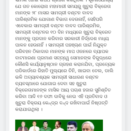
ଯେ ଗତ କୋରୋନା ମହାମାରୀ ସମୟରୁ ଖୁଚୁରା ବିକ୍ରେତା
ମାନଙ୍କ ୨୮ ମାସର ସାମଗ୍ରୀ ବଣ୍ଟନ ବାବଦ
ପାରିଶ୍ରମିକ ଯୋଗାଣ ବିଭାଗ ଦେଉନାହିଁ, ସେହିପରି
ଏବେକାର ସାମଗ୍ରୀ ବଣ୍ଟନ ବାବଦ ପାରିଶ୍ରମିକ,
ସାମଗ୍ରୀ ବଣ୍ଟନର ୧୦ ଦିନ ମଧ୍ୟରେ ଖୁଚୁରା ବିକ୍ରେତ
ମାନଙ୍କୁ ପ୍ରଦାନ କରିବାର ସରକାରୀ ନିର୍ଦ୍ଦେଶ ମଧ୍ୟ
ପାଳନ ହେଉନାହିଁ । ସାମଗ୍ରୀ ପହଞ୍ଚାଣ ପାଇଁ ନିଯୁକ୍ତ
ପରିବହନ ଠିକାଦାର ମାନଙ୍କ ମାପ ଓଜନରେ ବ୍ୟାପକ
ବାଟମାରଣା ପ୍ରମାଣ ସତ୍ତ୍ୱେ ସେମାନଙ୍କ ବିରୁଦ୍ଧରେ
କୌଣସି କାର୍ଯ୍ୟାନୁଷ୍ଠାନ ଗ୍ରହଣ କରାନଯିବା, ପ୍ରତ୍ୟେକ
ପଡିକାର୍ଡରେ ରିହାତି ମୁଲ୍ୟରେ ଚିନି, ଖାଇବା ତେଲ, ଡାଲି
ଭଳି ଅତ୍ୟାବଶ୍ୟକ ସାମଗ୍ରୀ ସାଧାରଣ ବଣ୍ଟନ
ବ୍ୟବସ୍ଥାରେ ଯୋଗାଇ ଦେବା ସହ ଖୁଚୁରା
ବିକ୍ରେତାମାନଙ୍କ ମାସିକ ଆୟ ପଚାଶ ହଜାର ସୁନିଶ୍ଚିତ
କରିବା ଆଦି ୧୬ ଦଫା ଦାବିକୁ ନେଇ ଏହି ପ୍ରତିବାଦ ଓ
ଖୁଚୁରା ବିକ୍ରୟ କେନ୍ଦ୍ର ବନ୍ଦ ରଖିବାପାଇଁ ନିଷ୍ପତ୍ତି
କରାଯାଇଥିଲା ।