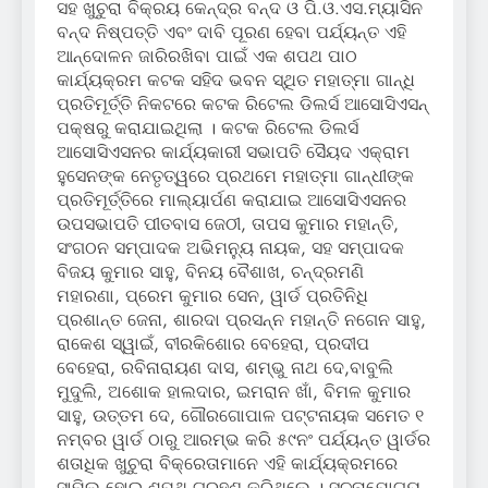
ସହ ଖୁଚୁରା ବିକ୍ରୟ କେନ୍ଦ୍ର ବନ୍ଦ ଓ ପି.ଓ.ଏସ.ମ୍ୟାସିନ
ବନ୍ଦ ନିଷ୍ପତ୍ତି ଏବଂ ଦାବି ପୂରଣ ହେବା ପର୍ଯ୍ୟନ୍ତ ଏହି
ଆନ୍ଦୋଳନ ଜାରିରଖିବା ପାଇଁ ଏକ ଶପଥ ପାଠ
କାର୍ଯ୍ୟକ୍ରମ କଟକ ସହିଦ ଭବନ ସ୍ଥିତ ମହାତ୍ମା ଗାନ୍ଧି
ପ୍ରତିମୂର୍ତ୍ତି ନିକଟରେ କଟକ ରିଟେଲ ଡିଲର୍ସ ଆସୋସିଏସନ୍
ପକ୍ଷରୁ କରାଯାଇଥିଲା । କଟକ ରିଟେଲ ଡିଲର୍ସ
ଆସୋସିଏସନର କାର୍ଯ୍ୟକାରୀ ସଭାପତି ସୈୟଦ ଏକ୍ରାମ
ହୁସେନଙ୍କ ନେତୃତ୍ୱରେ ପ୍ରଥମେ ମହାତ୍ମା ଗାନ୍ଧୀଙ୍କ
ପ୍ରତିମୂର୍ତ୍ତିରେ ମାଲ୍ୟାର୍ପଣ କରାଯାଇ ଆସୋସିଏସନର
ଉପସଭାପତି ପୀତବାସ ଜେଠୀ, ତାପସ କୁମାର ମହାନ୍ତି,
ସଂଗଠନ ସମ୍ପାଦକ ଅଭିମନ୍ୟୁ ନାୟକ, ସହ ସମ୍ପାଦକ
ବିଜୟ କୁମାର ସାହୁ, ବିନୟ ବୈଶାଖ, ଚନ୍ଦ୍ରମଣି
ମହାରଣା, ପ୍ରେମ କୁମାର ସେନ, ୱାର୍ଡ ପ୍ରତିନିଧି
ପ୍ରଶାନ୍ତ ଜେନା, ଶାରଦା ପ୍ରସନ୍ନ ମହାନ୍ତି ନଗେନ ସାହୁ,
ରାକେଶ ସ୍ୱାଇଁ, ବୀରକିଶୋର ବେହେରା, ପ୍ରଦୀପ
ବେହେରା, ରବିନାରାୟଣ ଦାସ, ଶମ୍ଭୁ ନାଥ ଦେ,ବାବୁଲି
ମୁଦୁଲି, ଅଶୋକ ହାଲଦାର, ଇମରାନ ଖାଁ, ବିମଳ କୁମାର
ସାହୁ, ଉତ୍ତମ ଦେ, ଗୌରଗୋପାଳ ପଟ୍ଟନାୟକ ସମେତ ୧
ନମ୍ବର ୱାର୍ଡ ଠାରୁ ଆରମ୍ଭ କରି ୫୯ନଂ ପର୍ଯ୍ୟନ୍ତ ୱାର୍ଡର
ଶତାଧିକ ଖୁଚୁରା ବିକ୍ରେତାମାନେ ଏହି କାର୍ଯ୍ୟକ୍ରମରେ
ସାମିଲ ହୋଇ ଶପଥ ଗ୍ରହଣ କରିଥିଲେ । ସୂଚନାଯୋଗ୍ୟ