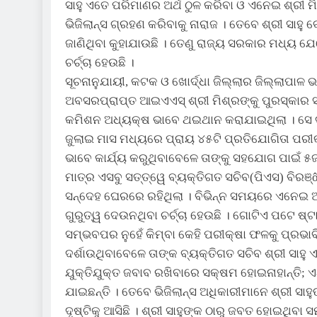
ସାହୁ ଏତେ ପରିମାଣର ଅର୍ଥ ଠୁଳ କରିବା ଓ ଏନେଇ ଶ୍ରୀ ମିଶ
ଭିଜିଲାନ୍ସ ଗ୍ରହଣ କରିବାକୁ ନାରାଜ । ତେବେ ଶ୍ରୀ ସାହୁ
ଜାଣିଥିବା କୁହାଯାଉଛି । ତେଣୁ ରାଜ୍ୟ ସରକାର ମଧ୍ୟ ଯେକ
ଚର୍ଚ୍ଚା ହେଉଛି ।
ସୂଚନାନୁଯାୟୀ, କଟକ ଓ ଖୋର୍ଦ୍ଧା ଜିଲ୍ଲାର ଜିଲ୍ଲାପାଳ
ଅବସରପ୍ରାପ୍ତ ଆଇଏଏସ୍ ଶ୍ରୀ ମିଶ୍ରଙ୍କୁ ପୁରସ୍କାର
କମିଶନ ଅଧ୍ୟକ୍ଷ ଭାବେ ଥଇଥାନ କରାଯାଇଥିଲା । ସେ ଦ
ଜୁଲାଇ ମାସ ମଧ୍ୟରେ ପ୍ରାୟ ୪୫ଟି ପ୍ରତିଯୋଗିତା ପରୀ
ଭାବେ କାର୍ଯ୍ୟ କରୁଥିବାବେଳେ ତାଙ୍କୁ ସହଯୋଗ ପାଇଁ 
ମାତ୍ର ଏସବୁ ସତ୍ତ୍ୱେ ବ୍ୟକ୍ତିଗତ ସଚିବ(ପିଏସ) ବିରଞ୍ô
ସନ୍ଦେହ ଘେରରେ ରହିଥିଲା । ବିଭିନ୍ନ ସମୟରେ ଏନେଇ 
ଗୁରୁତ୍ୱ ଦେଉନଥିବା ଚର୍ଚ୍ଚା ହେଉଛି । ଗୋଟିଏ ପଟେ ଷ୍
ସମ୍ଭବପର ନୁହେଁ କିମ୍ବା କେହି ପରୀକ୍ଷା ଫଳକୁ ପ୍ରଭାବି
ଦର୍ଶାଉଥିବାବେଳେ ତାଙ୍କ ବ୍ୟକ୍ତିଗତ ସଚିବ ଶ୍ରୀ ସାହୁ
ଯୁକ୍ତିଯୁକ୍ତ ଜବାବ ରଖିବାରେ ସକ୍ଷମ ହୋଇନାହାନ୍ତି; 
ଯାଇଛନ୍ତି । ତେବେ ଭିଜିଲାନ୍ସ ଅଧିକାରୀମାନେ ଶ୍ରୀ ସାହ
ଦୃଷ୍ଟିକୁ ଆସିଛି । ଶ୍ରୀ ସାହୁଙ୍କ ଠାରୁ ଜବତ ହୋଇଥିବ