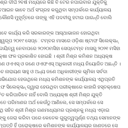
୍ର ଦୀର୍ଘ ୨ବର୍ଷ ମଧ୍ୟରେ କିଛି ବି ଟେର ନପାଇବାର ଯୁକ୍ତିକୁ
 ବେଆଇନ ଭାବେ ଅର୍ଥ ସଂଗ୍ରହ କରୁଥିବା ସମ୍ପର୍କରେ କାର୍ଯ୍ୟାଳୟ
ୌଣସି ମୁହୂର୍ତ୍ତରେ ତାଙ୍କୁ ଏହି ପଦବୀରୁ ହଟାଇ ପାରନ୍ତି ବୋଲି
 ଭାବେ କାର୍ଯ୍ୟ କରି ସରକାରଙ୍କ ଆସ୍ଥାଭାଜନ ହୋଇଥିବା
 ସ୍ୱରୂପ ୨୦୧୯ ସେପ୍େଟମ୍ବର ମାସରେ ଓଡ଼ିଶା ଷ୍ଟାଫ ସିଲେକ୍ସନ୍
ାୟିତ୍ୱ ନେବାପରେ ୨୦୨୦ମସିହା ସେପ୍ଟେମ୍ବ ମାସରୁ ୨୦୨୧ ମସିହା
କ୍ଷା ଫଳ ପ୍ରକାଶିତ ହୋଇଛି । ଶ୍ରୀ ମିଶ୍ର କମିଶନ ଅଧ୍ୟକ୍ଷ
୫ଜଣ ଓଏଏସ୍ ଓ ଜଣେ ଓଏଫଏସ୍ ଅଧିକାରୀ ମଧ୍ୟ ନିୟୋଜିତ ଅଛନ୍ତି ।
ଚ ନାରାୟଣ ସାହୁ ଓ ଅନ୍ୟ ଜଣେ ଅଧିକାରୀଙ୍କ ଭୂମିକା ସର୍ବଦା
ଅଭିଯୋଗ ହେଉଥିଲେ ମଧ୍ୟ କମିଶନଙ୍କ କାର୍ଯ୍ୟାଳୟ ଏଥିପ୍ରତି
ଟାଫ ସିଲେକ୍ସନ୍ ଦ୍ୱାରା ହେଉଥିବା ପରୀକ୍ଷାରେ କାହାରି ହସ୍ତକ୍ଷେପ
ତ କରିପାରିବେ ନାହିଁ ବୋଲି ଅଧ୍ୟକ୍ଷ ଶ୍ରୀ ମିଶ୍ର ଯୁକ୍ତି
 ଏତେ ପରିମାଣର ଅର୍ଥ କେଉଁଠୁ ଆଣିଲେ, ସେ ସମ୍ପର୍କରେ ସେ
ଏଥି ସହିତ ଶ୍ରୀ ମିଶ୍ର ଗଣମାଧ୍ୟମର ପ୍ରଶ୍ନକୁ ମଧ୍ୟ ଏଡ଼ାଇ
ୁଙ୍କୁ ଜେରା କରିବା ପରେ କେତେକ ଗୁରୁତ୍ୱପୂର୍ଣ୍ଣ ତଥ୍ୟ ସେମାନଙ୍କ
ା ସମ୍ପତ୍ତି ହିଁ ପରୋକ୍ଷରେ କମିଶନଙ୍କ କାର୍ଯ୍ୟାଳୟର ଜାଣତରେ ସେ