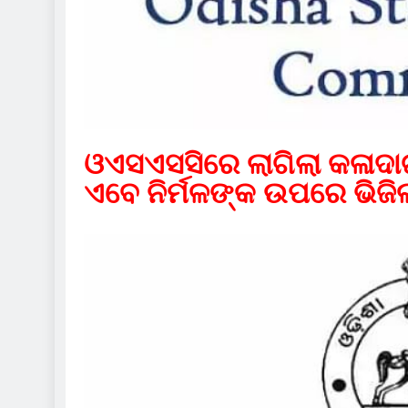
ଓଏସଏସସିରେ ଲାଗିଲା କଳାଦାଗ
ଏବେ ନିର୍ମଳଙ୍କ ଉପରେ ଭିଜି