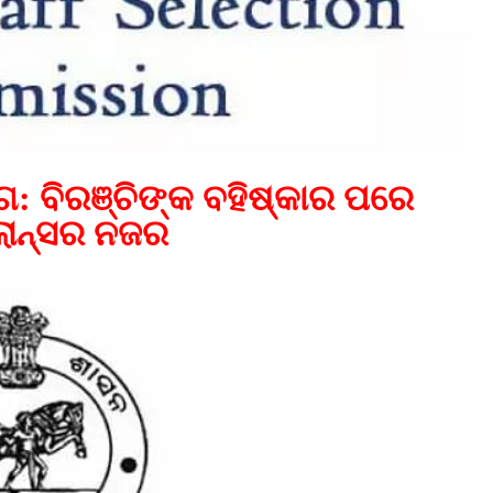
: ବିରଞ୍ଚିଙ୍କ ବହିଷ୍କାର ପରେ
ଲାନ୍ସର ନଜର