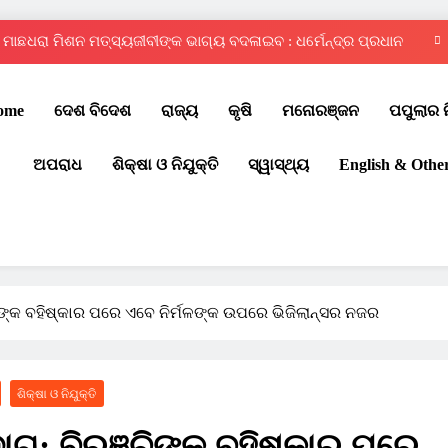
ମାଛଧରା ମିଶନ ମତ୍ସ୍ୟଜୀବୀଙ୍କ ଭାଗ୍ୟ ବଦଳାଇବ : ଧର୍ମେନ୍ଦ୍ର ପ୍ରଧାନ
ଦ୍ୱିତୀୟ ରାଜ୍ୟସ୍ତରୀୟ ଇଣ୍ଟର ସ୍କୁଲ୍ କୁଡ଼ୋ ପ୍ରତିଯୋଗିତା – ୨୦୨୬
ome
ଦେଶ ବିଦେଶ
ରାଜ୍ୟ
କୃଷି
ମନୋରଞ୍ଜନ
ପପୁଲାର 
ଚୌଦ୍ୱାର ଆମ୍ବିସନ କ୍ଲବରେ ମେଗା ରକ୍ତଦାନ ଶିବିର
ଅପରାଧ
ଶିକ୍ଷା ଓ ନିଯୁକ୍ତି
ସ୍ୱାସ୍ଥ୍ୟ
English & Othe
ପବିତ୍ର ବାହୁଡ଼ା ଯାତ୍ରା: ଜନ୍ମବେଦୀରୁ ରତ୍ନବେଦୀକୁ ବାହୁଡ଼ିଲେ ମହାବାହୁ
ମାଛଧରା ମିଶନ ମତ୍ସ୍ୟଜୀବୀଙ୍କ ଭାଗ୍ୟ ବଦଳାଇବ : ଧର୍ମେନ୍ଦ୍ର ପ୍ରଧାନ
ଦ୍ୱିତୀୟ ରାଜ୍ୟସ୍ତରୀୟ ଇଣ୍ଟର ସ୍କୁଲ୍ କୁଡ଼ୋ ପ୍ରତିଯୋଗିତା – ୨୦୨୬
ଚୌଦ୍ୱାର ଆମ୍ବିସନ କ୍ଲବରେ ମେଗା ରକ୍ତଦାନ ଶିବିର
ିଙ୍କ ବହିଷ୍କାର ପରେ ଏବେ ନିର୍ମଳଙ୍କ ଉପରେ ଭିଜିଲାନ୍ସର ନଜର
ଶିକ୍ଷା ଓ ନିଯୁକ୍ତି
ଗ: ବିରଞ୍ଚିଙ୍କ ବହିଷ୍କାର ପରେ