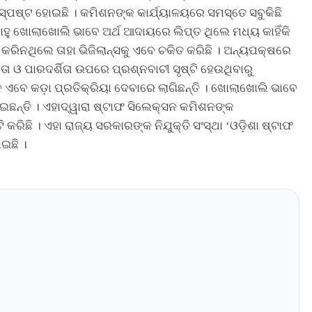
୍ପଷ୍ଟ ହୋଇଛି । କମିଶନଙ୍କ କାର୍ଯ୍ୟାଳୟରେ ସମସ୍ତେ ସବୁକିଛି
ସାହୁ ଖୋଲାଖୋଲି ଭାବେ ଅର୍ଥ ଆଦାୟରେ ଲିପ୍ତ ଥିଲେ ମଧ୍ୟ କାହିଁକି
ରିନଥିଲେ ତାହା ଭିଜିଲାନ୍ସକୁ ଏବେ ଚକିତ କରିଛି । ଅନ୍ୟପକ୍ଷରେ
 ଓ ପାରଦର୍ଶିତା ଉପରେ ପ୍ରଶ୍ନବାଚୀ ସୃଷ୍ଟି ହେଉଥିବାରୁ
 ଏବେ କଡ଼ା ପ୍ରତିକ୍ରିୟା ଦେବାରେ ଲାଗିଛନ୍ତି । ଖୋଲାଖୋଲି ଭାବେ
ଛନ୍ତି । ଏହାଦ୍ୱାରା ଷ୍ଟାଫ ସିଲେକ୍ସନ କମିଶନଙ୍କ
କରିଛି । ଏହା ରାଜ୍ୟ ସରକାରଙ୍କ ନିଯୁକ୍ତି ସଂସ୍ଥା ‘ଓଡ଼ିଶା ଷ୍ଟାଫ
ଇଛି ।