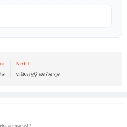
us:
Next:
ହୀତ
ପାଣିରେ ବୁଡ଼ି ଶ୍ରମିକ ମୃତ
ields are marked
*