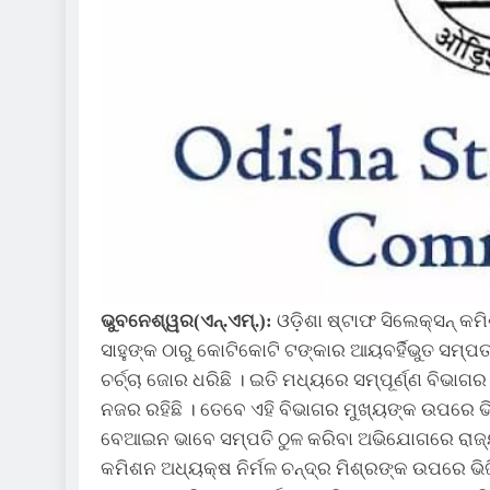
ଭୁବନେଶ୍ୱର(ଏନ୍‍.ଏମ୍‍.):
ଓଡ଼ିଶା ଷ୍ଟାଫ ସିଲେକ୍ସନ୍ କମି
ସାହୁଙ୍କ ଠାରୁ କୋଟିକୋଟି ଟଙ୍କାର ଆୟବର୍ହିଭୁତ ସମ୍ପତ
ଚର୍ଚ୍ଚା ଜୋର ଧରିଛି । ଇତି ମଧ୍ୟରେ ସମ୍ପୂର୍ଣ୍ଣ ବିଭା
ନଜର ରହିଛି । ତେବେ ଏହି ବିଭାଗର ମୁଖ୍ୟଙ୍କ ଉପରେ ଭ
ବେଆଇନ ଭାବେ ସମ୍ପତି ଠୁଳ କରିବା ଅଭିଯୋଗରେ ରାଜ୍
କମିଶନ ଅଧ୍ୟକ୍ଷ ନିର୍ମଳ ଚନ୍ଦ୍ର ମିଶ୍ରଙ୍କ ଉପରେ ଭିଜ