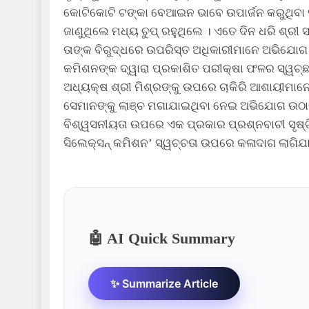
କୋଟିକୋଟି ଟଙ୍କା ବେଆଇନ ଭାବେ ଉପାର୍ଜନ କରୁଥିବା ସ
ଜାଣୁଥିଲେ ମଧ୍ୟ ଚୁପ୍ ରହୁଥିଲେ । ଏତେ ଦିନ ଧରି ଶ୍ରୀ 
ତାଙ୍କ ବିରୁଦ୍ଧରେ ଉପରିସ୍ତ ଅଧିକାରୀମାନେ ଅଭିଯୋଗ କ
କମିଶନଙ୍କ ଦ୍ୱାରା ପ୍ରକାଶିତ ପରୀକ୍ଷା ଫଳର ସ୍ୱଚ୍ଛତା
ଅଧ୍ୟକ୍ଷ ଶ୍ରୀ ମିଶ୍ରଙ୍କୁ ଉପରେ ଚାକିରି ଆଶାୟୀମାନେ
ସେମାନଙ୍କୁ ଲାଞ୍ଚ ମଗାଯାଇଥିବା ନେଇ ଅଭିଯୋଗ ଉଠାଇ
ବିଶ୍ୱସନୀୟତା ଉପରେ ଏକ ପ୍ରକାର ପ୍ରଶ୍ନବାଚୀ ସୃଷ୍ଟି 
ସିଲେକ୍ସନ୍ କମିଶନ’ ସ୍ୱଚ୍ଚତା ଉପରେ କଳାଦାଗ ଲାଗିଯା
🤖 AI Quick Summary
✨ Summarize Article