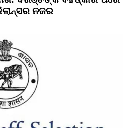
ଜିଲାନ୍ସର ନଜର