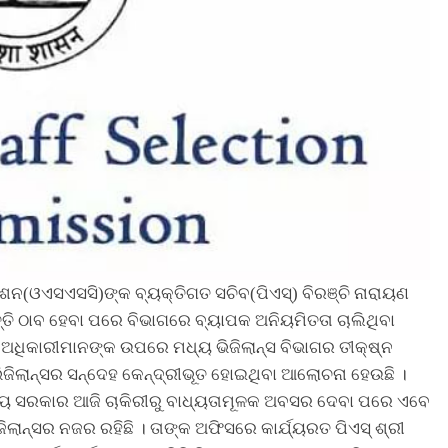
ଶନ(ଓଏସଏସସି)ଙ୍କ ବ୍ୟକ୍ତିଗତ ସଚିବ(ପିଏସ୍‌) ବିରଞ୍ଚି ନାରାୟଣ
୍ତି ଠାବ ହେବା ପରେ ବିଭାଗରେ ବ୍ୟାପକ ଅନିୟମିତତା ଚାଲିଥିବା
ଗର ଅଧିକାରୀମାନଙ୍କ ଉପରେ ମଧ୍ୟ ଭିଜିଲାନ୍ସ ବିଭାଗର ତୀକ୍ଷ୍ନ
ିଜିଲାନ୍ସର ସନ୍ଦେହ କେନ୍ଦ୍ରୀଭୂତ ହୋଇଥିବା ଆଲୋଚନା ହେଉଛି ।
ୟ ସରକାର ଆଜି ଚାକିରୀରୁ ବାଧ୍ୟତାମୂଳକ ଅବସର ଦେବା ପରେ ଏବେ
ିଲାନ୍ସର ନଜର ରହିଛି । ତାଙ୍କ ଅଫିସରେ କାର୍ଯ୍ୟରତ ପିଏସ୍ ଶ୍ରୀ