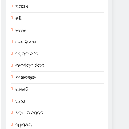
ଅପରାଧ
କୃଷି
କ୍ରୀଡା
ଦେଶ ବିଦେଶ
ପପୁଲାର ନିଓଜ
ବ୍ରେକିଙ୍ଗ ନିଉଜ
ମନୋରଞ୍ଜନ
ରାଜନୀତି
ରାଜ୍ୟ
ଶିକ୍ଷା ଓ ନିଯୁକ୍ତି
ସ୍ୱାସ୍ଥ୍ୟ