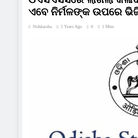
ଏବେ ନିର୍ମଳଙ୍କ ଉପରେ ଭି
Nishkarsha
5 Years Ago
0
1 Mins