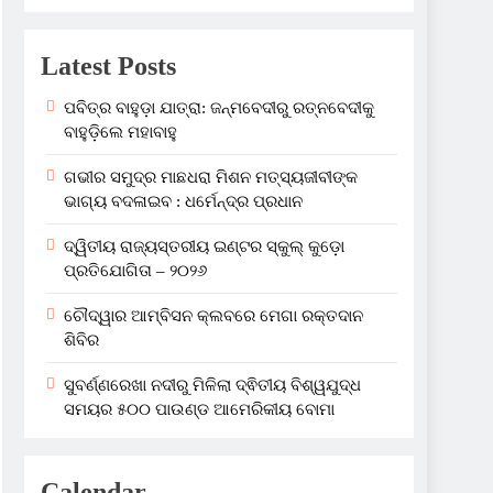
Latest Posts
ପବିତ୍ର ବାହୁଡ଼ା ଯାତ୍ରା: ଜନ୍ମବେଦୀରୁ ରତ୍ନବେଦୀକୁ
ବାହୁଡ଼ିଲେ ମହାବାହୁ
ଗଭୀର ସମୁଦ୍ର ମାଛଧରା ମିଶନ ମତ୍ସ୍ୟଜୀବୀଙ୍କ
ଭାଗ୍ୟ ବଦଳାଇବ : ଧର୍ମେନ୍ଦ୍ର ପ୍ରଧାନ
ଦ୍ୱିତୀୟ ରାଜ୍ୟସ୍ତରୀୟ ଇଣ୍ଟର ସ୍କୁଲ୍ କୁଡ଼ୋ
ପ୍ରତିଯୋଗିତା – ୨୦୨୬
ଚୌଦ୍ୱାର ଆମ୍ବିସନ କ୍ଲବରେ ମେଗା ରକ୍ତଦାନ
ଶିବିର
ସୁବର୍ଣ୍ଣରେଖା ନଦୀରୁ ମିଳିଲା ଦ୍ଵିତୀୟ ବିଶ୍ୱଯୁଦ୍ଧ
ସମୟର ୫୦୦ ପାଉଣ୍ଡ ଆମେରିକୀୟ ବୋମା
Calendar