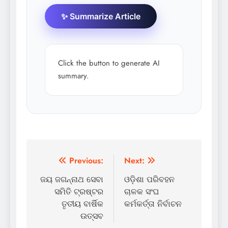
✨ Summarize Article
Click the button to generate AI
summary.
Post
Previous:
Next:
navigation
ଜୟ ଜଗନ୍ନାଥ ସେବା
ଓଡ଼ିଶା ପରିବହନ
ସମିତି ଟ୍ରଷ୍ଟର
ଚାଳକ ସଂଘ
ତୃତୀୟ ବାର୍ଷିକ
କର୍ମକର୍ତ୍ତା ନିର୍ବାଚନ
ଉତ୍ସବ