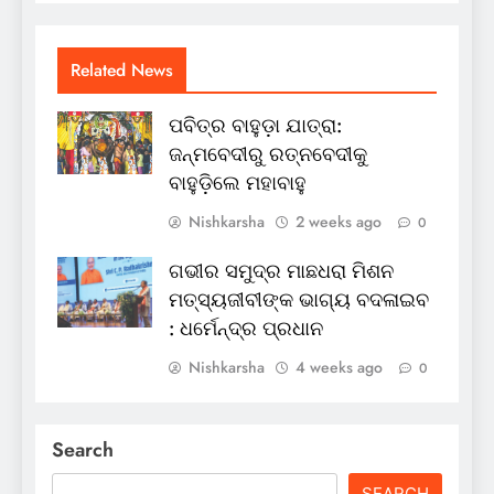
Related News
ପବିତ୍ର ବାହୁଡ଼ା ଯାତ୍ରା:
ଜନ୍ମବେଦୀରୁ ରତ୍ନବେଦୀକୁ
ବାହୁଡ଼ିଲେ ମହାବାହୁ
Nishkarsha
2 weeks ago
0
ଗଭୀର ସମୁଦ୍ର ମାଛଧରା ମିଶନ
ମତ୍ସ୍ୟଜୀବୀଙ୍କ ଭାଗ୍ୟ ବଦଳାଇବ
: ଧର୍ମେନ୍ଦ୍ର ପ୍ରଧାନ
Nishkarsha
4 weeks ago
0
Search
SEARCH