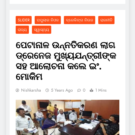
SLIDER
ପପୁଲାର ନିଓଜ
ବ୍ରେକିଙ୍ଗ ନିଉଜ
ରାଜନୀତି
ରାଜ୍ୟ
ସ୍ୱାସ୍ଥ୍ୟ
ପେଟାନାଳ ଉନ୍ନତିକରଣ ଲାଗ
ଡ୍ରେନେଜ ମୁଖ୍ୟଯନ୍ତ୍ରୀଙ୍କ
ସହ ଆଲୋଚନା କଲେ ଇଂ.
ମୋକିମ
Nishkarsha
5 Years Ago
0
1 Mins