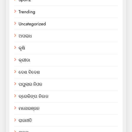
Trending
Uncategorized
ଅପରାଧ
କୃଷି
କ୍ରୀଡା
ଦେଶ ବିଦେଶ
ପପୁଲାର ନିଓଜ
ବ୍ରେକିଙ୍ଗ ନିଉଜ
ମନୋରଞ୍ଜନ
ରାଜନୀତି