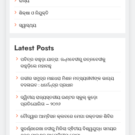
ରାଜ୍ୟ
ଶିକ୍ଷା ଓ ନିଯୁକ୍ତି
ସ୍ୱାସ୍ଥ୍ୟ
Latest Posts
ପବିତ୍ର ବାହୁଡ଼ା ଯାତ୍ରା: ଜନ୍ମବେଦୀରୁ ରତ୍ନବେଦୀକୁ
ବାହୁଡ଼ିଲେ ମହାବାହୁ
ଗଭୀର ସମୁଦ୍ର ମାଛଧରା ମିଶନ ମତ୍ସ୍ୟଜୀବୀଙ୍କ ଭାଗ୍ୟ
ବଦଳାଇବ : ଧର୍ମେନ୍ଦ୍ର ପ୍ରଧାନ
ଦ୍ୱିତୀୟ ରାଜ୍ୟସ୍ତରୀୟ ଇଣ୍ଟର ସ୍କୁଲ୍ କୁଡ଼ୋ
ପ୍ରତିଯୋଗିତା – ୨୦୨୬
ଚୌଦ୍ୱାର ଆମ୍ବିସନ କ୍ଲବରେ ମେଗା ରକ୍ତଦାନ ଶିବିର
ସୁବର୍ଣ୍ଣରେଖା ନଦୀରୁ ମିଳିଲା ଦ୍ଵିତୀୟ ବିଶ୍ୱଯୁଦ୍ଧ ସମୟର