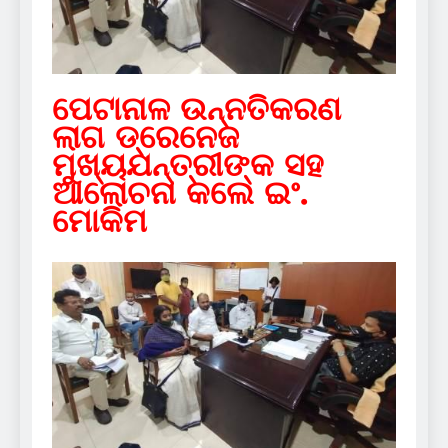
ପେଟାନାଳ ଉନ୍ନତିକରଣ
ଲାଗ ଡ୍ରେନେଜ
ମୁଖ୍ୟଯନ୍ତ୍ରୀଙ୍କ ସହ
ଆଲୋଚନା କଲେ ଇଂ.
ମୋକିମ