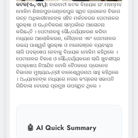
କଟକ(ଏନ୍‌.ଏମ୍‌.):
ବାରବାଟୀ କଟକ ବିଧାୟକ ଇଂ.ମହମ୍ମଦ
ମୋକିମ ଶିଖରପୁର-ଗଣ୍ଡରପୁର ସ୍ଥିତ ଡ୍ରେନେଜ ବିଭାଗ
ଉଚ୍ଚ ଅଧିକାରୀମାନଙ୍କ ସହିତ ମର୍କତନଗର ପେଟାନାଳର
ସୁରକ୍ଷା ଓ ଉନ୍ନତିକରଣ ସମ୍ପର୍କରେ ଆଲୋଚନା
କରିଛନ୍ତି । ପେଟାନାଳକୁ ସୌନ୍ଦର୍ଯ୍ୟକରଣ କରିବା
ମଧ୍ୟରେ ଆଲୋକିକରଣ, ନୌଚାଳନା ଏବଂ ପେଟାନାଳର
ଉଭୟ ପାଶ୍ୱର୍ର ସୁରକ୍ଷା ଓ ମନୋରଞ୍ଜନ ବ୍ୟବସ୍ଥା
ଲାଗି ପଦକ୍ଷେପ ନେବାକୁ ବିଧାୟକ ମୋକିମ କହିଥିଲେ ।
ପେଟାନାଳର ବିକାଶ ଓ ସୌନ୍ଦର୍ଯ୍ୟକରଣ ଲାଗି ଖୁବଶୀଘ୍ର
ପଦକ୍ଷେପ ନିଆଯିବ ବୋଲି ବୈଠକରେ ଡ୍ରେନେଜ
ବିଭାଗର ମୁଖ୍ୟଯନ୍ତ୍ରୀ ବାଲେଶ୍ୱରନାଥ ସାହୁ କହିଥିଲେ
। ଅନ୍ୟମାନଙ୍କ ମଧ୍ୟରେ ନଗର କଂଗ୍ରେସ ସଭାପତି
ଗିରିବାଳା ବେହେରା ପ୍ରମୁଖ ଉପସ୍ଥିତ ଥିଲେ ।
🤖 AI Quick Summary