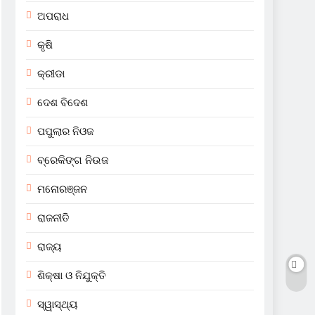
ଅପରାଧ
କୃଷି
କ୍ରୀଡା
ଦେଶ ବିଦେଶ
ପପୁଲାର ନିଓଜ
ବ୍ରେକିଙ୍ଗ ନିଉଜ
ମନୋରଞ୍ଜନ
ରାଜନୀତି
ରାଜ୍ୟ
ଶିକ୍ଷା ଓ ନିଯୁକ୍ତି
ସ୍ୱାସ୍ଥ୍ୟ