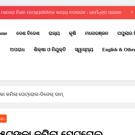
ମାଛଧରା ମିଶନ ମତ୍ସ୍ୟଜୀବୀଙ୍କ ଭାଗ୍ୟ ବଦଳାଇବ : ଧର୍ମେନ୍ଦ୍ର ପ୍ରଧାନ
ଦ୍ୱିତୀୟ ରାଜ୍ୟସ୍ତରୀୟ ଇଣ୍ଟର ସ୍କୁଲ୍ କୁଡ଼ୋ ପ୍ରତିଯୋଗିତା – ୨୦୨୬
ome
ଦେଶ ବିଦେଶ
ରାଜ୍ୟ
କୃଷି
ମନୋରଞ୍ଜନ
ପପୁଲାର 
ଚୌଦ୍ୱାର ଆମ୍ବିସନ କ୍ଲବରେ ମେଗା ରକ୍ତଦାନ ଶିବିର
ଅପରାଧ
ଶିକ୍ଷା ଓ ନିଯୁକ୍ତି
ସ୍ୱାସ୍ଥ୍ୟ
English & Othe
ପବିତ୍ର ବାହୁଡ଼ା ଯାତ୍ରା: ଜନ୍ମବେଦୀରୁ ରତ୍ନବେଦୀକୁ ବାହୁଡ଼ିଲେ ମହାବାହୁ
ମାଛଧରା ମିଶନ ମତ୍ସ୍ୟଜୀବୀଙ୍କ ଭାଗ୍ୟ ବଦଳାଇବ : ଧର୍ମେନ୍ଦ୍ର ପ୍ରଧାନ
ଦ୍ୱିତୀୟ ରାଜ୍ୟସ୍ତରୀୟ ଇଣ୍ଟର ସ୍କୁଲ୍ କୁଡ଼ୋ ପ୍ରତିଯୋଗିତା – ୨୦୨୬
ଚୌଦ୍ୱାର ଆମ୍ବିସନ କ୍ଲବରେ ମେଗା ରକ୍ତଦାନ ଶିବିର
ଙ୍କା କମିଲା ପେଟ୍ରୋଲ-ଡିଜେଲ୍ ଦାମ୍‌
ଜ୍ୟ
, ୧୫ଟଙ୍କା କମିଲା ପେଟ୍ରୋଲ-