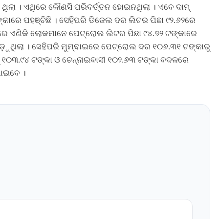
ର ଥିଲା । ଏଥିରେ କୌଣସି ପରିବର୍ତ୍ତନ ହୋଇନଥିଲା । ଏବେ ଦାମ୍
ାରେ ପହଞ୍ଚିଛି । ସେହିପରି ଡିଜେଲ ଦର ଲିଟର ପିଛା ୯୨.୬୨ରେ
ଲୀରେ ଏଣିକି ଲୋକମାନେ ପେଟ୍ରୋଲ ଲିଟର ପିଛା ୯୪.୭୨ ଟଙ୍କାରେ
କୁ ପଡ଼ୁଥିଲା । ସେହିପରି ମୁମ୍ବାଇରେ ପେଟ୍ରୋଲ ଦର ୧୦୬.୩୧ ଟଙ୍କାରୁ
 ୧୦୩.୯୪ ଟଙ୍କା ଓ ଚେନ୍ନାଇବାସୀ ୧୦୨.୬୩ ଟଙ୍କା ବଦଳରେ
ପାଇବେ ।