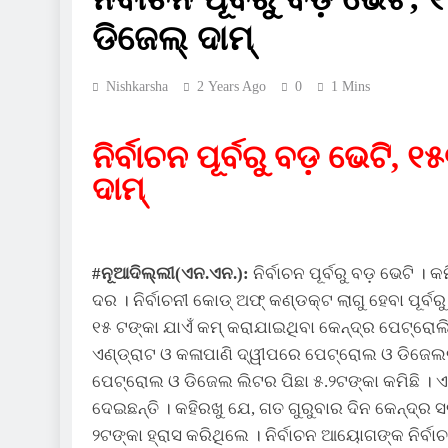
ଡିଜେଲ୍ ଦାମ୍‌
Nishkarsha
2 Years Ago
0
1 Mins
ନିର୍ବାଚନ ପୂର୍ବରୁ ବଡ଼ ଭେଟି,
ଦାମ୍‌
#ନୂଆଦିଲ୍ଲୀ(ଏନ.ଏନ.):
ନିର୍ବାଚନ ପୂର୍ବରୁ ବଡ଼ ଭେଟି 
ଦର । ନିର୍ବାଚନୀ କୋଡ୍ ଅଫ୍ କଣ୍ଡକ୍ଟ ଲାଗୁ ହେବା ପୂର
୧୫ ଟଙ୍କା ଯାଏଁ କମ୍ କରାଯାଇଥିବା କେନ୍ଦ୍ର ପେଟ୍ରୋଲିୟ
ଏଣ୍ଡ୍ରାଟ ଓ କଳାପାଣି ଦ୍ୱୀପରେ ପେଟ୍ରୋଲ ଓ ଡିଜେଲର
ପେଟ୍ରୋଲ ଓ ଡିଜେଲ ଲିଟର ପିଛା ୫.୨ଟଙ୍କା କମିଛି । 
ଦେଇଛନ୍ତି । କହିରଖୁ ଯେ, ଗତ ଗୁରୁବାର ଦିନ କେନ୍ଦ୍
୨ଟଙ୍କା ହ୍ରାସ କରିଥିଲେ । ନିର୍ବାଚନ ଆୟୋଗଙ୍କ ନିର୍ବା