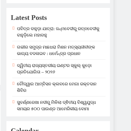
Latest Posts
ପବିତ୍ର ବାହୁଡ଼ା ଯାତ୍ରା: ଜନ୍ମବେଦୀରୁ ରତ୍ନବେଦୀକୁ
ବାହୁଡ଼ିଲେ ମହାବାହୁ
ଗଭୀର ସମୁଦ୍ର ମାଛଧରା ମିଶନ ମତ୍ସ୍ୟଜୀବୀଙ୍କ
ଭାଗ୍ୟ ବଦଳାଇବ : ଧର୍ମେନ୍ଦ୍ର ପ୍ରଧାନ
ଦ୍ୱିତୀୟ ରାଜ୍ୟସ୍ତରୀୟ ଇଣ୍ଟର ସ୍କୁଲ୍ କୁଡ଼ୋ
ପ୍ରତିଯୋଗିତା – ୨୦୨୬
ଚୌଦ୍ୱାର ଆମ୍ବିସନ କ୍ଲବରେ ମେଗା ରକ୍ତଦାନ
ଶିବିର
ସୁବର୍ଣ୍ଣରେଖା ନଦୀରୁ ମିଳିଲା ଦ୍ଵିତୀୟ ବିଶ୍ୱଯୁଦ୍ଧ
ସମୟର ୫୦୦ ପାଉଣ୍ଡ ଆମେରିକୀୟ ବୋମା
Calendar