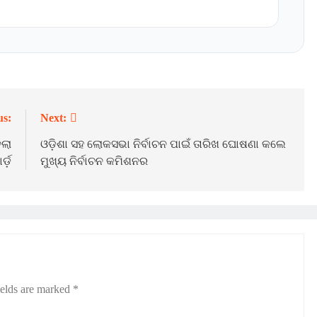
us:
Next:
େଲା
ଓଡ଼ିଶା ସହ ଲୋକସଭା ନିର୍ବାଚନ ପାଇଁ ତାରିଖ ଘୋଷଣା କଲେ
ର୍ଡ଼
ମୁଖ୍ୟ ନିର୍ବାଚନ କମିଶନର
ields are marked
*