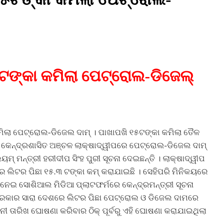
 ୧୫ଟଙ୍କା କମିଲା ପେଟ୍ରୋଲ-ଡିଜେଲ୍
। କମିଲା ପେଟ୍ରୋଲ-ଡିଜେଲ ଦାମ୍ । ପାଖାପଖି ୧୫ଟଙ୍କା କମିଲା ତୈଳ
୍ବରୁ କେନ୍ଦ୍ରଶାସିତ ଅଞ୍ଚଳ ଲାକ୍ଷାଦ୍ୱୀପରେ ପେଟ୍ରୋଲ-ଡିଜେଲ ଦାମ୍
ମ୍ ମନ୍ତ୍ରୀ ହରୀଦୀପ ସିଂହ ପୁରୀ ସୂଚନା ଦେଇଛନ୍ତି । ଲାକ୍ଷାଦ୍ୱୀପ
 ଲିଟର ପିଛା ୧୫.୩ ଟଙ୍କା କମ୍ କରାଯାଇଛି । ସେହିପରି ମିନିକୟରେ
ଏନେଇ ସୋଶିଆଲ ମିଡିଆ ପ୍ଲାଟଫର୍ମରେ କେନ୍ଦ୍ରମନ୍ତ୍ରୀ ସୂଚନା
ର ସରକାର ସାରା ଦେଶରେ ଲିଟର ପିଛା ପେଟ୍ରୋଲ ଓ ଡିଜେଲ ଦାମରେ
ଚନୀ ତାରିଖ ଘୋଷଣା କରିବାର ଠିକ୍ ପୂର୍ବରୁ ଏହି ଘୋଷଣା କରାଯାଇଥିଲା