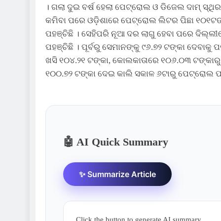
। ଗଲା ଦୁଇ ବର୍ଷ ହେଲା ପେଟ୍ରୋଲ ଓ ଡିଜେଲ ଦାମ୍ ସ୍ଥି
କମିବା ପରେ ଓଡ଼ିଶାରେ ପେଟ୍ରୋଲ ଲିଟର ପିଛା ୧୦୧ଟଙ୍କ
ପହଞ୍ଚିଛି । ସେହିପରି ନୂଆ ଦର ଲାଗୁ ହେବା ପରେ ଦିଲ୍
ପହଞ୍ଚିଛି । ପୂର୍ବରୁ ସେମାନଙ୍କୁ ୯୬.୭୨ ଟଙ୍କା ଦେବା
ଖସି ୧୦୪.୨୧ ଟଙ୍କା, କୋଲକାତାରେ ୧୦୬.୦୩ ଟଙ୍କାରୁ
୧୦୦.୭୨ ଟଙ୍କା ଦେଇ କାଲି ସକାଳ ୬ଟାରୁ ପେଟ୍ରୋଲ 
🤖 AI Quick Summary
✨ Summarize Article
Click the button to generate AI summary.