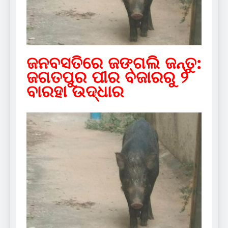
ଜନବସତିରେ ଜଙ୍ଗଲି ଜନ୍ତୁ:
ଜଗତପୁର ପୀର ବଜାରରୁ ୨
ବାରହା ଉଦ୍ଧାର