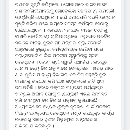
ତାଣ୍ଡବ ସୃଷ୍ଟି କରିଥିଲେ । ଗୋଦାମରେ ବାରହାମାନେ
ପଶି କର୍ମଚାରୀମାନଙ୍କୁ ଗୋଡେଇବା ସହ ବିଭିନ୍ନ ସାମଗ୍ରୀ
ଭାଙ୍ଗିରୁଜି ଦେଇଥିଲେ । ଦୀର୍ଘ ସମୟ ଧରି ଏଭଳି ଉତ୍ପାତ
ସୃଷ୍ଟି କରିବା ପରେ ଭୟରେ ସମସ୍ତ କର୍ମଚାରୀ ସେଠାରୁ
ଚାଲିଯାଇଥିଲେ । ଏହାପରେ ୨ଟି ଯାକ ବାରହା ସେଠାରୁ
ବାହାରି କେଉଁ ଆଡ଼େ ଚାଲିଯାଇଥିଲେ । ପୁନଶ୍ଚ ପରଦିନ
ସକାଳେ ବାରହା ଦୁଇଟି ମା’ ମଙ୍ଗଳା ଟ୍ରାନ୍ସପୋର୍ଟ
ଅଞ୍ଚଳରେ ବୁଲୁଥିବା କର୍ମଚାରୀମାନେ ଦେଖିବା ପରେ
ଟ୍ରାନ୍ସପୋର୍ଟ ମାଲିକ ପ୍ରଦୀପ ସ୍ୱାଇଁଙ୍କୁ ସୂଚନା
ଦେଇଥିଲେ । ତେବେ ଶ୍ରୀ ସ୍ୱାଇଁ ସ୍ଥାନୀୟ ଜଗତପୁର
ଥାନା ଓ ବନ୍ୟ ବିଭାଗକୁ ଖବର ଦେଇଥିଲେ । ଖବର ପାଇ
ଥାନା ପୁଲିସ ଓ ବନ୍ୟ ବିଭାଗର ଏକ ଟିମ ପହଞ୍ଚି ଦୁଇ
ବାରହାକୁ ଉଦ୍ଧାର କରି ପାଖ ଜଙ୍ଗଲରେ ଛାଡି ଥିବା
ଜଣାପଡ଼ିଛି । ତେବେ ଜଙ୍ଗଲ ମଧ୍ୟରେ ପର୍ଯ୍ୟାପ୍ତ
ଖାଦ୍ୟର ଅଭାବ ଯୋଗୁଁ ବନ୍ୟପ୍ରାଣୀ ଏଭଳି ଜନବସତି
ମୁହାଁ ହେଉଥିବା ବନ ବିଭାଗ ପକ୍ଷରୁ କୁହାଯାଉଛି ।
ଅନ୍ୟପକ୍ଷରେ ବନ୍ୟଜନ୍ତୁଙ୍କ ସୁରକ୍ଷା ପାଇଁ ସରକାର
ବିଭିନ୍ନ ପଦକ୍ଷେପ ନେଉଥିଲେ ମଧ୍ୟ ଉପଯୁକ୍ତ କାର୍ଯ୍ୟ
ନହେବାରୁ ଏହାର ସୁଫଳ ମିଳୁନଥିବା ଅଞ୍ଚଳବାସୀ
ଅଭିଯୋଗ କରିଛନ୍ତି ।