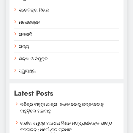
ବ୍ରେକିଙ୍ଗ ନିଉଜ
ମନୋରଞ୍ଜନ
ରାଜନୀତି
ରାଜ୍ୟ
ଶିକ୍ଷା ଓ ନିଯୁକ୍ତି
ସ୍ୱାସ୍ଥ୍ୟ
Latest Posts
ପବିତ୍ର ବାହୁଡ଼ା ଯାତ୍ରା: ଜନ୍ମବେଦୀରୁ ରତ୍ନବେଦୀକୁ
ବାହୁଡ଼ିଲେ ମହାବାହୁ
ଗଭୀର ସମୁଦ୍ର ମାଛଧରା ମିଶନ ମତ୍ସ୍ୟଜୀବୀଙ୍କ ଭାଗ୍ୟ
ବଦଳାଇବ : ଧର୍ମେନ୍ଦ୍ର ପ୍ରଧାନ