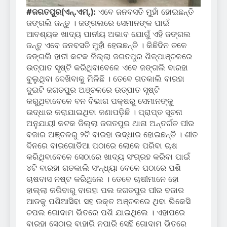
#ଜଗତପୁର(ଏନ୍‌.ଏମ୍‌.):
ଏବେ ଜନବସତି ମୁହାଁ ହୋଇଛନ୍ତି
ଜଙ୍ଗଲି ଜନ୍ତୁ । ଜଙ୍ଗଲରେ ସେମାନଙ୍କ ପାଇଁ
ଆବଶ୍ୟକ ଖାଦ୍ୟ ପାନୀୟ ଅଭାବ ଯୋଗୁଁ ଏହି ଜଙ୍ଗଲ
ଜନ୍ତୁ ଏବେ ଜନବସତି ମୁହାଁ ହେଉଛନ୍ତି । କିଛିଦିନ ତଳେ
ଜଙ୍ଗଲି ହାତୀ କଟକ ଜିଲ୍ଲା ଜଗତପୁର ଶିଳ୍ପାଞ୍ଚଳରେ
ଉତ୍ପାତ ସୃଷ୍ଟି କରିଥିବାବେଳେ ଏବେ ଜଙ୍ଗଲି ବାରହା
ବୁଲୁଥିବା ଦେଖିବାକୁ ମିଳିଛି । ତେବେ ଗତକାଲି ବାରହା
ଦୁଇଟି ଜଗତପୁର ଅଞ୍ଚଳରେ ଉତ୍ପାତ ସୃଷ୍ଟି
କରୁଥିବାବେଳେ ବନ ବିଭାଗ ପକ୍ଷରୁ ସେମାନଙ୍କୁ
ଉଦ୍ଧାର କରାଯାଇଥିବା ଜଣାପଡ଼ିଛି । ପ୍ରାପ୍ତ ସୂଚନା
ଅନୁଯାୟୀ କଟକ ଜିଲ୍ଲା ଜଗତପୁର ଥାନା ଅନ୍ତର୍ଗତ ପୀର
ବଜାର ଅଞ୍ଚଳରୁ ୨ଟି ବାରହା ଉଦ୍ଧାର ହୋଇଛନ୍ତି । ଶୀତ
ଦିନରେ ବାରଗୋଡିଆ ପଠାରେ ଲୋକେ ପରିବା ଚାଷ
କରିଥିବାବେଳେ ସେଠାରେ ଖାଦ୍ୟ ସଂଗ୍ରହ କରିବା ପାଇଁ
୪ଟି ବାରହା ଗତକାଲି ସଂନ୍ଧ୍ୟା ବେଳେ ପଠାରେ ପଶି
ଚାଷବାସ ନଷ୍ଟ କରିଥିଲେ । ତେବେ ଚାଷୀମାନେ ହୋ
ହାଲ୍ଲା କରିବାରୁ ବାରହା ପଲ ଜଗତପୁର ପୀର ବଜାର
ଆଡକୁ ପଶିଆସିବା ସହ ଉକ୍ତ ଅଞ୍ଚଳରେ ଥିବା ଭିକେସି
ଚପଲ ଗୋଦାମ ଭିତରେ ପଶି ଯାଇଥିଲେ । ଏହାପରେ
ବାରହା ସେଠାରୁ ବାହାରି ନପାରି ସେହି ଗୋଦାମ ଭିତରେ