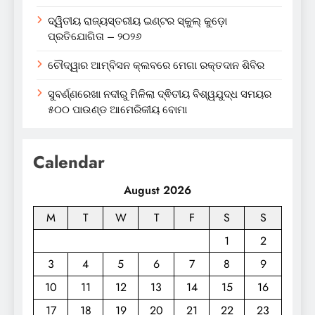
ଦ୍ୱିତୀୟ ରାଜ୍ୟସ୍ତରୀୟ ଇଣ୍ଟର ସ୍କୁଲ୍ କୁଡ଼ୋ
ପ୍ରତିଯୋଗିତା – ୨୦୨୬
ଚୌଦ୍ୱାର ଆମ୍ବିସନ କ୍ଲବରେ ମେଗା ରକ୍ତଦାନ ଶିବିର
ସୁବର୍ଣ୍ଣରେଖା ନଦୀରୁ ମିଳିଲା ଦ୍ଵିତୀୟ ବିଶ୍ୱଯୁଦ୍ଧ ସମୟର
୫୦୦ ପାଉଣ୍ଡ ଆମେରିକୀୟ ବୋମା
Calendar
August 2026
M
T
W
T
F
S
S
1
2
3
4
5
6
7
8
9
10
11
12
13
14
15
16
17
18
19
20
21
22
23