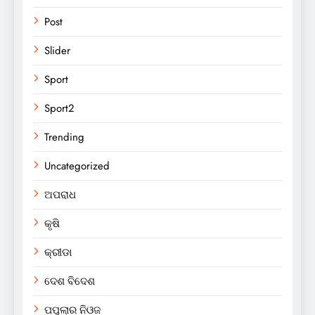
Post
Slider
Sport
Sport2
Trending
Uncategorized
ଅପରାଧ
କୃଷି
କ୍ରୀଡା
ଦେଶ ବିଦେଶ
ପପୁଲାର ନିଓଜ