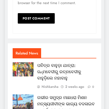
browser for the next time I comment.
Related News
ପବିତ୍ର ବାହୁଡ଼ା ଯାତ୍ରା:
ଜନ୍ମବେଦୀରୁ ରତ୍ନବେଦୀକୁ
ବାହୁଡ଼ିଲେ ମହାବାହୁ
Nishkarsha
2 weeks ago
0
ଗଭୀର ସମୁଦ୍ର ମାଛଧରା ମିଶନ
ମତ୍ସ୍ୟଜୀବୀଙ୍କ ଭାଗ୍ୟ ବଦଳାଇବ