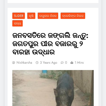
SLIDER
କୃଷି
ପପୁଲାର ନିଓଜ
ବ୍ରେକିଙ୍ଗ ନିଉଜ
ରାଜ୍ୟ
ଜନବସତିରେ ଜଙ୍ଗଲି ଜନ୍ତୁ:
ଜଗତପୁର ପୀର ବଜାରରୁ ୨
ବାରହା ଉଦ୍ଧାର
Nishkarsha
3 Years Ago
0
1 Mins