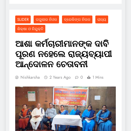
SLIDER
ପପୁଲାର ନିଓଜ
ବ୍ରେକିଙ୍ଗ ନିଉଜ
ରାଜ୍ୟ
ଶିକ୍ଷା ଓ ନିଯୁକ୍ତି
ଆଶା କର୍ମଚାରୀମାନଙ୍କ ଦାବି
ପୂରଣ ନହେଲେ ରାଜ୍ୟବ୍ୟାପୀ
ଆନ୍ଦୋଳନ ଚେତାବନୀ
Nishkarsha
2 Years Ago
0
1 Mins