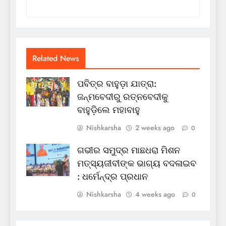
Related News
ପବିତ୍ର ବାହୁଡ଼ା ଯାତ୍ରା:
ଜନ୍ମବେଦୀରୁ ରତ୍ନବେଦୀକୁ
ବାହୁଡ଼ିଲେ ମହାବାହୁ
Nishkarsha
2 weeks ago
0
ଗଭୀର ସମୁଦ୍ର ମାଛଧରା ମିଶନ
ମତ୍ସ୍ୟଜୀବୀଙ୍କ ଭାଗ୍ୟ ବଦଳାଇବ
: ଧର୍ମେନ୍ଦ୍ର ପ୍ରଧାନ
Nishkarsha
4 weeks ago
0