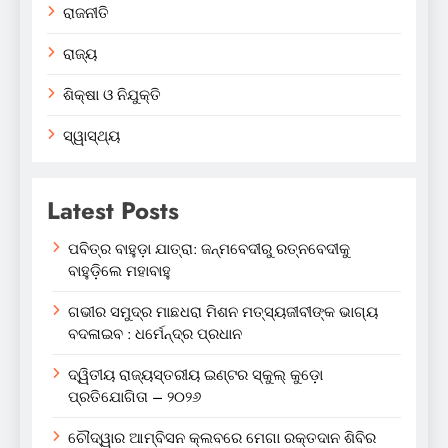
ରାଜନୀତି
ରାଜ୍ୟ
ଶିକ୍ଷା ଓ ନିଯୁକ୍ତି
ସ୍ୱାସ୍ଥ୍ୟ
Latest Posts
ପବିତ୍ର ବାହୁଡ଼ା ଯାତ୍ରା: ଜନ୍ମବେଦୀରୁ ରତ୍ନବେଦୀକୁ
ବାହୁଡ଼ିଲେ ମହାବାହୁ
ଗଭୀର ସମୁଦ୍ର ମାଛଧରା ମିଶନ ମତ୍ସ୍ୟଜୀବୀଙ୍କ ଭାଗ୍ୟ
ବଦଳାଇବ : ଧର୍ମେନ୍ଦ୍ର ପ୍ରଧାନ
ଦ୍ୱିତୀୟ ରାଜ୍ୟସ୍ତରୀୟ ଇଣ୍ଟର ସ୍କୁଲ୍ କୁଡ଼ୋ
ପ୍ରତିଯୋଗିତା – ୨୦୨୬
ଚୌଦ୍ୱାର ଆମ୍ବିସନ କ୍ଲବରେ ମେଗା ରକ୍ତଦାନ ଶିବିର