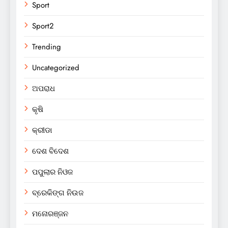
Sport
Sport2
Trending
Uncategorized
ଅପରାଧ
କୃଷି
କ୍ରୀଡା
ଦେଶ ବିଦେଶ
ପପୁଲାର ନିଓଜ
ବ୍ରେକିଙ୍ଗ ନିଉଜ
ମନୋରଞ୍ଜନ