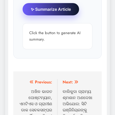
✨ Summarize Article
Click the button to generate AI
summary.
Post
Previous:
Next:
navigation
ଅଖିଳ ଭାରତ
ବାଲିକୁଦା ଗ୍ରାମ୍ୟ
ପୋଷ୍ଟମ୍ୟାନ,
ଶ୍ମଶାନ ଅଣଦେଖା
ଏମଟିଏସ ଓ ଗ୍ରାମୀଣ
ଅଭିଯୋଗ: ସିଟି
ଡାକ ସେବକସଙ୍ଘର
ଇଞ୍ଜିନିୟରଙ୍କୁ