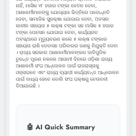
ନାହିଁ, ମାସିକ ୧୮ ହଜାର ଟଙ୍କା ବେତନ ଦେବା,
ଆଶାକର୍ମୀମାନଙ୍କୁ ଯୋଗ୍ୟତା ଭିତ୍ତିରେ ପଦୋନ୍ନତି
ଦେବା, ସାମାଜିକ ସୁରକ୍ଷା ଯୋଗାଇ ଦେବା, ଅବସର
କାଳୀନ ସହାୟତା ୫ ଲକ୍ଷ ଟଙ୍କା ସହ ମାସିକ ୫ ହଜାର
ଟଙ୍କା ପେନସନ ଯୋଗାଇ ଦେବା, କାର୍ଯ୍ୟରତ
ଅବସ୍ଥାରେ ମୃତ୍ୟୁବରଣ କଲେ ୫ ଲକ୍ଷ ଟଙ୍କାର
ସହାୟତା ରାଶି ଦେବାସହ ପରିବାରର ଜଣକୁ ନିଯୁକ୍ତି ଦେବା
। ରାଜ୍ୟ ସରକାର ଆଶାକର୍ମୀମାନଙ୍କର ଦାବିଗୁଡିକ
ତୁରନ୍ତ ପୂରଣ ନକଲେ ଆଗାମୀ ଦିନରେ ଓଡ଼ିଶା ରାଜ୍ୟ
ଆଶାକର୍ମୀ ସଂଘ ଆନ୍ଦୋଳନ ପାଇଁ ରାଜରାସ୍ତାକୁ
ଓହ୍ଲାଇବେ ଏବଂ ରାଜ୍ୟ ବ୍ୟାପୀ କାର୍ଯ୍ୟବନ୍ଦ ଆନ୍ଦୋଳନ
ପାଇଁ ବାଧ୍ୟ ହେବେ ବୋଲି ସଂଘ ପକ୍ଷରୁ ଚେତାବନୀ
ଦିଆଯାଇଛି ।
🤖 AI Quick Summary