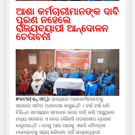
ଆଶା କର୍ମଚାରୀମାନଙ୍କ ଦାବି
ପୂରଣ ନହେଲେ
ରାଜ୍ୟବ୍ୟାପୀ ଆନ୍ଦୋଳନ
ଚେତାବନୀ
#କଟକ(ଏନ୍‌.ଏମ୍‌.):
ରାଜ୍ୟରେ ଆଶାକର୍ମୀମାନଙ୍କୁ
ସରକାର ସର୍ବଦା ଅଣଦେଖା କରୁଛନ୍ତି । ବର୍ଷ ବର୍ଷ ଧରି
ବିଭିନ୍ନ ସମସ୍ୟାର ସମାଧାନ ନେଇ ଦାବି କରି ଆସୁଥିଲେ
ମଧ୍ୟ ସରକାର ଏ ନେଇ କୌଣସି ପଦକ୍ଷେପ ଗ୍ରହଣ
କରୁନାହାନ୍ତି । ତେଣୁ ଆଉ ଆଗକୁ ଏଭଳି ବୈମାତୃକ
ମନୋଭାବକୁ ସହ୍ୟ କରିହେବ ନାହିଁ ରାଜ୍ୟବ୍ୟାପୀ