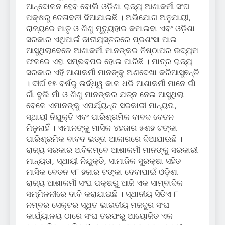
ଆନ୍ଦୋଳନ ହେବ ବୋଲି ଓଡ଼ିଶା ରାଜ୍ୟ ଆଶାକର୍ମୀ ସଂଘ
ପକ୍ଷରୁ ଚେତାବନୀ ଦିଆଯାଇଛି । ଅଭିଯୋଗ ଅନୁଯାୟୀ,
ରାଜ୍ୟରେ ମାତୃ ଓ ଶିଶୁ ମୃତ୍ୟୁହାର କମାଇବା ଏବଂ ଓଡ଼ିଶା
ସରକାର ଏଥିପାଇଁ ଜାତୀୟସ୍ତରରେ ପ୍ରଶଂସା ପାଇ
ଆସୁଥିଲାବେଳେ ଆଶାକର୍ମୀ ମାନଙ୍କର ନିଷ୍ଠାପର ଉଦ୍ୟମ
ଫଳରେ ଏହା ସମ୍ଭବପର ହୋଇ ପାରିଛି । ମାତ୍ର ରାଜ୍ୟ
ସରକାର ଏହି ଆଶାକର୍ମୀ ମାନଙ୍କୁ ଅଣଦେଖା କରିଆସୁଛନ୍ତି
। ଦୀର୍ଘ ୧୫ ବର୍ଷରୁ ଉର୍ଦ୍ଧ୍ୱ କାଳ ଧରି ଆଶାକର୍ମୀ ମାନେ ଗାଁ
ଗାଁ ବୁଲି ମାଁ ଓ ଶିଶୁ ମାନଙ୍କର ଯତ୍ନ ନେଇ ଆସୁଥିଲା
ବେଳେ ଏମାନଙ୍କୁ ଏପର୍ଯ୍ୟନ୍ତ ସରକାରୀ ମାନ୍ୟତା,
ସ୍ଥାୟୀ ନିଯୁକ୍ତି ଏବଂ ପାରିଶ୍ରମିକ ବାବଦ ବେତନ
ମିଳୁନାହିଁ । ଏମାନଙ୍କୁ ମାସିକ ୪ହଜାର ୫ଶହ ଟଙ୍କା
ପାରିଶ୍ରମିକ ବାବଦ ଭତ୍ତା ଆକାରରେ ଦିଆଯାଉଛି ।
ରାଜ୍ୟ ସରକାର ଅବିଳମ୍ବେ ଆଶାକର୍ମୀ ମାନଙ୍କୁ ସରକାରୀ
ମାନ୍ୟତା, ସ୍ଥାୟୀ ନିଯୁକ୍ତି, ସାମାଜିକ ସୁରକ୍ଷା ସହିତ
ମାସିକ ବେତନ ୧୮ ହଜାର ଟଙ୍କା ଦେବାପାଇଁ ଓଡ଼ିଶା
ରାଜ୍ୟ ଆଶାକର୍ମୀ ସଂଘ ପକ୍ଷରୁ ଆଜି ଏକ ସାମ୍ବାଦିକ
ସମ୍ମିଳନୀରେ ଦାବି କରାଯାଇଛି । ସ୍ଥାନୀୟ ସିଡିଏ ୮
ନମ୍ବର ସେକ୍ଟର ସ୍ଥିତ ଭାରତୀୟ ମଜଦୁର ସଂଘ
କାର୍ଯ୍ୟାଳୟ ଠାରେ ସଂଘ ତରଫରୁ ଆୟୋଜିତ ଏକ