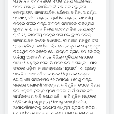
ସାମ୍ବାଦିକ ସମ୍ମିଳନୀରେ ସଂଘର ରାଜ୍ୟ ସଭାନେତ୍ରୀ
ମମତା ମହାନ୍ତି, କାର୍ଯ୍ୟକାରୀ ସଭାପତି ସକୁନ୍ତଳା
ଗୋଚ୍ଛାୟତ, ସହସମ୍ପାଦିକା ଧରିତ୍ରୀ ବାରିକ, ଅପର୍ଣ୍ଣା
ପ୍ରଧାନ, ମୀନା ମହାନ୍ତ, ପ୍ରମିଳା ମହାନ୍ତ, ଭାରତୀୟ
ମଜଦୁର ସଂଘର ରାଜ୍ୟ ସଂଗଠନ ସମ୍ପାଦକ ଲକ୍ଷ୍ମଣ
କୁମାର ଦାସ, କଟକ ଜିଲ୍ଲା ସହସମ୍ପାଦିକା ଜ୍ୟୋତ୍ସ୍ନା
ରାଣୀ ସିଂ, ଭାରତୀୟ ମଜଦୁର ସଂଘ କେନ୍ଦୁଝର ଜିଲ୍ଲା
ସହସମ୍ପାଦକ ଚନ୍ଦନ ବଈପାଇ, ଭାରତୀୟ ମଜଦୁର ସଂଘ
ରାଜ୍ୟ ବରିଷ୍ଠ କାର୍ଯ୍ୟକର୍ତ୍ତା ବସନ୍ତ କୁମାର ସାହୁ ପ୍ରମୁଖ
ଉପସ୍ଥିତ ରହି କହିଲେ ଯେ, ରାଜ୍ୟର ପ୍ରାୟ ୫୦ ହଜାରରୁ
ଉର୍ଦ୍ଧ୍ୱ ଆଶାକର୍ମୀ ମାନେ ବିଭିନ୍ନ ଦୁର୍ବିପାକ ସମୟରେ
ମାଆ ଓ ଶିଶୁଙ୍କ ସେବା ଓ ଯତ୍ନ କରି ଆସିଛନ୍ତି । ଯାହା
ଫଳରେ ଓଡ଼ିଶା ଜାତୀୟସ୍ତରରେ ଏଥିପାଇଁ “ଏ’ ଗ୍ରେଡ଼
ପାଇଛି । ଆଶାକର୍ମୀ ମାନଙ୍କର ନିଷ୍ଠାପର ଉଦ୍ୟମ
ଯୋଗୁଁ ଏହା ସମ୍ଭବପର ହୋଇପାରିଛି । ତେଣୁ ରାଜ୍ୟ
ସରକାର ଆଶାକର୍ମୀ ମାନଙ୍କର ଦାବିଗୁଡିକ ଉପରେ ବିଚାର
କରି ଏଗୁଡ଼ିକ ତୁରନ୍ତ ପୂରଣ କରିବା ପାଇଁ ସାମ୍ବାଦିକ
ସମ୍ମିଳନୀରେ ଦାବି କରାଯାଇଛି । ଦାବି ଗୁଡିକ ମଧ୍ୟରେ
ରହିଛି ଜାତୀୟ ସ୍ୱାସ୍ଥ୍ୟ ମିଶନକୁ ସ୍ଥାୟୀ କରିବା,
ଆଶାକର୍ମୀମାନଙ୍କୁ ସରକାରୀ ମାନ୍ୟତା ପ୍ରଦାନ କରିବା,
ଯେ ପର୍ଯ୍ୟନ୍ତ ସରକାରୀ ମାନ୍ୟତା ପ୍ରଦାନ କରାଯାଇ