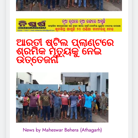
ଆରତୀ ଷ୍ଟିଲ ପ୍ଲାଣ୍ଟରେ
ଶ୍ରମିକ ମୃତ୍ୟୁକୁ ନେଇ
ଉତ୍ତେଜନା
News by Maheswar Behera (Athagarh)