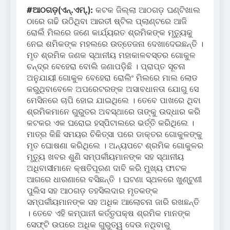
#
ଆଠଗଡ଼
(ଏନ୍‌.ଏମ୍‌.):
କଟକ ଜିଲ୍ଲା ଆଠଗଡ଼ ଘଣ୍ଟିଖାଲ
ଠାରେ ଗଢି ଉଠିଥିବା ଆରତୀ ଷ୍ଟିଲ ପ୍ଲାଣ୍ଟରେ ଆଜି
ରୋଲିଁ ମିଲରେ ଜଣେ କାର୍ଯ୍ୟରତ ଶ୍ରମିକଙ୍କ ମୃତ୍ୟୁକୁ
ନେଇ ଶମିକଙ୍କ ମହଲରେ ଉତ୍ତେଜନା ଦେଖାଦେଇଛନ୍ତି ।
ମୃତ ଶ୍ରମିକ ଜଣକ ସ୍ଥାନୀୟ ମହାକାଳବସ୍ତର ଗୋକୁଳ
ଚନ୍ଦ୍ର ବେହେରା ବୋଲି ଜଣାପଡ଼ିଛି । ପ୍ରାପ୍ତ ସୂଚନା
ଅନୁଯାୟୀ ଗୋକୁଳ ବେହେରା ରୋଲିଂ ମିଲରେ ମାଲ ଲୋଡ
କରୁଥିବାବେଳେ ଅପରେଟରଙ୍କ ଅସାବଧାନତା ଯୋଗୁ ସେ
ମେସିନରେ ଚାପି ହୋଇ ଯାଇଥିଲେ । ତେବେ ପାଖରେ ଥିବା
ଶ୍ରମିକମାନେ ଗୁରୁତର ଅବସ୍ଥାରେ ତାଙ୍କୁ ଉଦ୍ଧାର କରି
କଟକର ଏକ ଘରୋଇ ହସ୍ପିଟାଲରେ ଭର୍ତ୍ତି କରିଥିଲେ ।
ମାତ୍ର କିଛି ସମୟର ଚିକିତ୍ସା ପରେ ଡାକ୍ତର ଗୋକୁଳଙ୍କୁ
ମୃତ ଘୋଷଣା କରିଥିଲେ । ଅନ୍ୟପଟେ ଶ୍ରମିକ ଗୋକୁଳର
ମୃତ୍ୟୁ ଖବର ଶୁଣି ସମ୍ପର୍କୀୟମାନଙ୍କ ସହ ସ୍ଥାନୀୟ
ଅଧିବାସୀମାନେ କ୍ଷତିପୂରଣ ଦାବି କରି ମୁଖ୍ୟ ଫାଟକ
ଆଗରେ ଧାରଣାରେ ବସିଛନ୍ତି । ଘଟଣା ସ୍ଥଳରେ ଖୁଣ୍ଟୁଣୀ
ପୁଲିସ ସହ ଆଠଗଡ଼ ତହସିଲଦାର ମୃତକଙ୍କ
ସମ୍ପର୍କୀୟମାନଙ୍କ ସହ ଅଧିକ ଆଲୋଚନା ଜାରି ରଖଛନ୍ତି
। ତେବେ ଏହି କମ୍ପାନୀ କର୍ତ୍ତୃପକ୍ଷ ଶ୍ରମିକ ମାନଙ୍କ
ସେଫ୍ଟି ଉପରେ ଅଧିକ ଗୁରୁତ୍ୱ ଦେଉ ନଥିବାରୁ