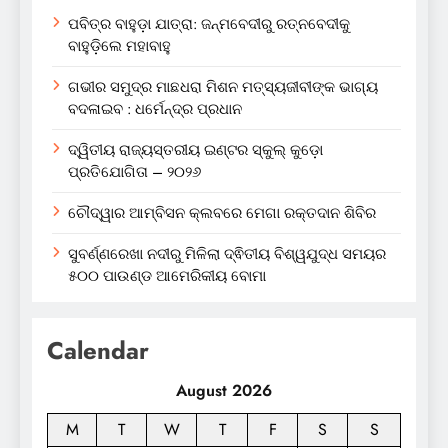
ପବିତ୍ର ବାହୁଡ଼ା ଯାତ୍ରା: ଜନ୍ମବେଦୀରୁ ରତ୍ନବେଦୀକୁ
ବାହୁଡ଼ିଲେ ମହାବାହୁ
ଗଭୀର ସମୁଦ୍ର ମାଛଧରା ମିଶନ ମତ୍ସ୍ୟଜୀବୀଙ୍କ ଭାଗ୍ୟ
ବଦଳାଇବ : ଧର୍ମେନ୍ଦ୍ର ପ୍ରଧାନ
ଦ୍ୱିତୀୟ ରାଜ୍ୟସ୍ତରୀୟ ଇଣ୍ଟର ସ୍କୁଲ୍ କୁଡ଼ୋ
ପ୍ରତିଯୋଗିତା – ୨୦୨୬
ଚୌଦ୍ୱାର ଆମ୍ବିସନ କ୍ଲବରେ ମେଗା ରକ୍ତଦାନ ଶିବିର
ସୁବର୍ଣ୍ଣରେଖା ନଦୀରୁ ମିଳିଲା ଦ୍ଵିତୀୟ ବିଶ୍ୱଯୁଦ୍ଧ ସମୟର
୫୦୦ ପାଉଣ୍ଡ ଆମେରିକୀୟ ବୋମା
Calendar
August 2026
M
T
W
T
F
S
S