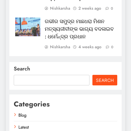
Nishkarsha
2 weeks ago
0
ଗଭୀର ସମୁଦ୍ର ମାଛଧରା ମିଶନ
ମତ୍ସ୍ୟଜୀବୀଙ୍କ ଭାଗ୍ୟ ବଦଳାଇବ
: ଧର୍ମେନ୍ଦ୍ର ପ୍ରଧାନ
Nishkarsha
4 weeks ago
0
Search
SEARCH
Categories
Blog
Latest