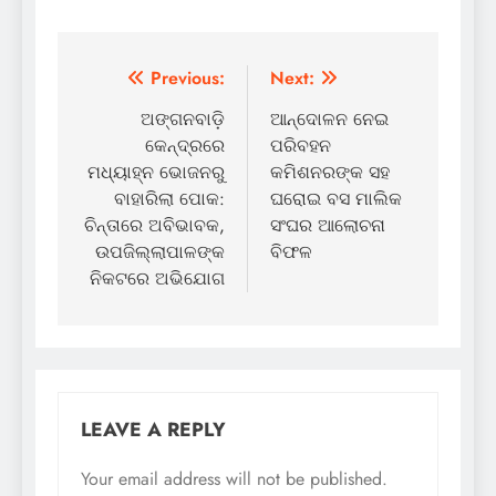
Post
Previous:
Next:
navigation
ଅଙ୍ଗନବାଡ଼ି
ଆନ୍ଦୋଳନ ନେଇ
କେନ୍ଦ୍ରରେ
ପରିବହନ
ମଧ୍ୟାହ୍ନ ଭୋଜନରୁ
କମିଶନରଙ୍କ ସହ
ବାହାରିଲା ପୋକ:
ଘରୋଇ ବସ ମାଲିକ
ଚିନ୍ତାରେ ଅବିଭାବକ,
ସଂଘର ଆଲୋଚନା
ଉପଜିଲ୍ଲାପାଳଙ୍କ
ବିଫଳ
ନିକଟରେ ଅଭିଯୋଗ
LEAVE A REPLY
Your email address will not be published.