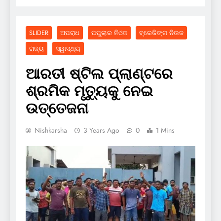
SLIDER
ଅପରାଧ
ପପୁଲାର ନିଓଜ
ବ୍ରେକିଙ୍ଗ ନିଉଜ
ରାଜ୍ୟ
ସ୍ୱାସ୍ଥ୍ୟ
ଆରତୀ ଷ୍ଟିଲ ପ୍ଲାଣ୍ଟରେ
ଶ୍ରମିକ ମୃତ୍ୟୁକୁ ନେଇ
ଉତ୍ତେଜନା
Nishkarsha
3 Years Ago
0
1 Mins