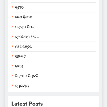
କ୍ରୀଡା
ଦେଶ ବିଦେଶ
ପପୁଲାର ନିଓଜ
ବ୍ରେକିଙ୍ଗ ନିଉଜ
ମନୋରଞ୍ଜନ
ରାଜନୀତି
ରାଜ୍ୟ
ଶିକ୍ଷା ଓ ନିଯୁକ୍ତି
ସ୍ୱାସ୍ଥ୍ୟ
Latest Posts