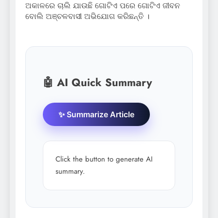
ଅକାଳରେ ଚାଲି ଯାଉଛି ଗୋଟିଏ ପରେ ଗୋଟିଏ ଜୀବନ
ବୋଲି ଅଞ୍ଚଳବାସୀ ଅଭିଯୋଗ କରିଛନ୍ତି ।
🤖 AI Quick Summary
✨ Summarize Article
Click the button to generate AI
summary.