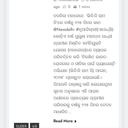
ago
0
1 mins
ବଦଳିଲା ମନରେଗା: ‘ଭିବି-ଜି ରାମ
ଜି’ରେ ବର୍ଷକୁ ୧୨୫ ଦିନର କାମ
@Newdelhi #ନୂଆଦିଲ୍ଲୀ(ଏଜେନ୍ସି):
କୋଡ଼ିଏ ବର୍ଷ ପୁରୁଣା ମହାତ୍ମା ଗାନ୍ଧୀ
ଗ୍ରାମୀଣ ନିଶ୍ଚିତ କର୍ମନିଯୁକ୍ତି
ଯୋଜନା (ମନରେଗା)ରେ ବ୍ୟାପକ
ପରିବର୍ତ୍ତନ କରି ‘ବିକଶିତ ଭାରତ-
ରୋଜଗାର ଓ ଜୀବିକା ପାଇଁ ଗ୍ୟାରେଣ୍ଟି
ଅଭିଯାନ (ଭିବି-ଜି ରାମ ଜି) ଆଇନ,
୨୦୨୫’ ପ୍ରସ୍ତୁତ କରାଯାଇଛି।
ପିଆଇବି ପକ୍ଷରୁ ଜାରି କରାଯାଇଥିବା
ସୂଚନା ଅନୁସାରେ ଏହି ଆଇନ
ଅଧୀନରେ ପ୍ରତ୍ୟେକ ଗ୍ରାମୀଣ
ପରିବାରକୁ ବର୍ଷକୁ ୧୨୫ ଦିନର ବେତନ
ଆଧାରିତ…
Read More
SLIDER
କୃଷି