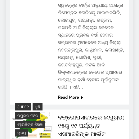
ସ୍ୱତନ୍ତ୍ର ବାର୍ତ୍ତା ଅନୁଯାୟୀ ଆସନ୍ତା
ଡିସେମ୍ବର ୫ତାରିଖରୁ ମାଲକାନଗିରି,
କୋରାପୁଟ, ରାୟଗଡ଼ା, ଗଞ୍ଜାମ,
ଗଜପତି ଆଦି ଜିଲ୍ଲାର କେତେକ
ସ୍ଥାନରେ ପ୍ରବଳ ବର୍ଷା ହେବାର
ସମ୍ଭାବନା ଥିବାବେଳେ ଅନ୍ୟ ଜିଲ୍ଲା
ନବରଙ୍ଗପୁର, କନ୍ଧମାଳ, କଳାହାଣ୍ଡି,
ନୟାଗଡ଼, ଖୋର୍ଦ୍ଧା, ପୁରୀ,
ଜଗତସିଂହପୁର, କଟକ ଆଦି
ଜିଲ୍ଲାମାନଙ୍କର କେତେକ ସ୍ଥାନରେ
ମାତ୍ରାଧିକ ବର୍ଷା ହେବାର ପୂର୍ବାନୁମାନ
ରହିଛି । ଏହି…
Read More
SLIDER
କୃଷି
ପପୁଲାର ନିଓଜ
ବଙ୍ଗୋପସାଗରରେ ଲଘୁଚାପ:
୧୫ରୁ ୧୯ ପର୍ଯ୍ୟନ୍ତ
ବ୍ରେକିଙ୍ଗ ନିଉଜ
ଏସଆରସିଙ୍କ ଆର୍ଲଟ
ରାଜ୍ୟ