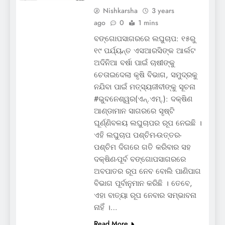
Nishkarsha
3 years
ago
0
1 mins
ବଙ୍ଗୋପସାଗରରେ ଲଘୁଚାପ: ୧୫ରୁ
୧୯ ପର୍ଯ୍ୟନ୍ତ ଏସଆରସିଙ୍କ ଆର୍ଲଟ
ଅଦିନିଆ ବର୍ଷା ପାଇଁ ଚାଷୀଙ୍କୁ
ଚେତାଇଦେଲା କୃଷି ବିଭାଗ, ସମୁଦ୍ରକୁ
ନଯିବା ପାଇଁ ମତ୍ସ୍ୟଜୀବୀଙ୍କୁ ସୂଚନା
#ଭୁବନେଶ୍ୱର(ଏନ୍‌.ଏମ୍‌.): ଦକ୍ଷିଣ
ଆଣ୍ଡାମାନ ସାଗରରେ ସୃଷ୍ଟି
ଘୂର୍ଣ୍ଣିବଳୟ ଲଘୁଚାପର ରୂପ ନେଇଛି ।
ଏହି ଲଘୁଚାପ ପଶ୍ଚିମ-ଉତ୍ତର-
ପଶ୍ଚିମ ଦିଗରେ ଗତି କରିବାର ସହ
ଦକ୍ଷିଣ-ପୂର୍ବ ବଙ୍ଗୋପସାଗରରେ
ଅବପାତର ରୂପ ନେବ ବୋଲି ପାଣିପାଗ
ବିଭାଗ ପୂର୍ବାନୁମାନ କରିଛି । ତେବେ,
ଏହା ବାତ୍ୟା ରୂପ ନେବାର ସମ୍ଭାବନା
ନାହିଁ ।…
Read More