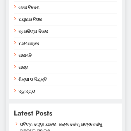
ଦେଶ ବିଦେଶ
ପପୁଲାର ନିଓଜ
ବ୍ରେକିଙ୍ଗ ନିଉଜ
ମନୋରଞ୍ଜନ
ରାଜନୀତି
ରାଜ୍ୟ
ଶିକ୍ଷା ଓ ନିଯୁକ୍ତି
ସ୍ୱାସ୍ଥ୍ୟ
Latest Posts
ପବିତ୍ର ବାହୁଡ଼ା ଯାତ୍ରା: ଜନ୍ମବେଦୀରୁ ରତ୍ନବେଦୀକୁ
ବାହୁଡ଼ିଲେ ମହାବାହୁ