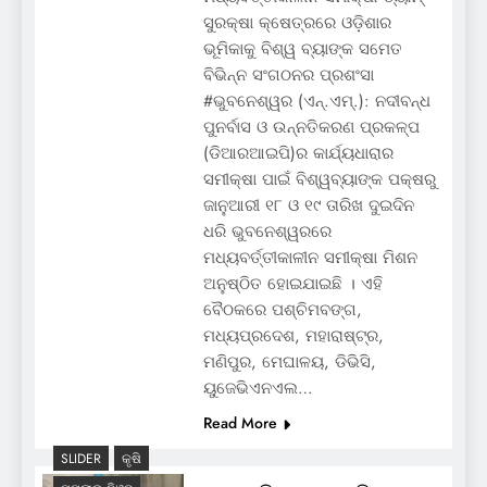
ସୁରକ୍ଷା କ୍ଷେତ୍ରରେ ଓଡ଼ିଶାର
ଭୂମିକାକୁ ବିଶ୍ୱ ବ୍ୟାଙ୍କ ସମେତ
ବିଭିନ୍ନ ସଂଗଠନର ପ୍ରଶଂସା
#ଭୁବନେଶ୍ୱର (ଏନ୍‌.ଏମ୍‌.): ନଦୀବନ୍ଧ
ପୁନର୍ବାସ ଓ ଉନ୍ନତିକରଣ ପ୍ରକଳ୍ପ
(ଡିଆରଆଇପି)ର କାର୍ଯ୍ୟଧାରାର
ସମୀକ୍ଷା ପାଇଁ ବିଶ୍ୱବ୍ୟାଙ୍କ ପକ୍ଷରୁ
ଜାନୁଆରୀ ୧୮ ଓ ୧୯ ତାରିଖ ଦୁଇଦିନ
ଧରି ଭୁବନେଶ୍ୱରରେ
ମଧ୍ୟବର୍ତ୍ତୀକାଳୀନ ସମୀକ୍ଷା ମିଶନ
ଅନୁଷ୍ଠିତ ହୋଇଯାଇଛି । ଏହି
ବୈଠକରେ ପଶ୍ଚିମବଙ୍ଗ,
ମଧ୍ୟପ୍ରଦେଶ, ମହାରାଷ୍ଟ୍ର,
ମଣିପୁର, ମେଘାଳୟ, ଡିଭିସି,
ୟୁଜେଭିଏନଏଲ…
Read More
SLIDER
କୃଷି