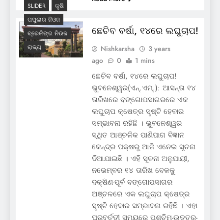
SLIDER
କୃଷି
ପପୁଲାର ନିଓଜ
ଛେଚିବ ବର୍ଷା, ୧୪ରେ ଲଘୁଚାପ!
ବ୍ରେକିଙ୍ଗ ନିଉଜ
ରାଜ୍ୟ
Nishkarsha
3 years
ago
0
1 mins
ଛେଚିବ ବର୍ଷା, ୧୪ରେ ଲଘୁଚାପ!
ଭୁବନେଶ୍ୱର(ଏନ୍‌.ଏମ୍‌.): ଆସନ୍ତା ୧୪
ତାରିଖରେ ବଙ୍ଗୋପସାଗରରେ ଏକ
ଲଘୁଚାପ କ୍ଷେତ୍ର ସୃଷ୍ଟି ହେବାର
ସମ୍ଭାବନା ରହିଛି । ଭୁବନେଶ୍ୱର
ସ୍ଥିତ ଆଞ୍ଚଳିକ ପାଣିପାଗ ବିଜ୍ଞାନ
କେନ୍ଦ୍ର ପକ୍ଷରୁ ଆଜି ଏନେଇ ସୂଚନା
ଦିଆଯାଇଛି । ଏହି ସୂଚନା ଅନୁଯାୟୀ,
ନଭେମ୍ବର ୧୪ ତାରିଖ ବେଳକୁ
ଦକ୍ଷିଣ-ପୂର୍ବ ବଙ୍ଗୋପସାଗର
ଅଞ୍ଚଳରେ ଏକ ଲଘୁଚାପ କ୍ଷେତ୍ର
ସୃଷ୍ଟି ହେବାର ସମ୍ଭାବନା ରହିଛି । ଏହା
ପରବର୍ତ୍ତୀ ସମୟରେ ପଶ୍ଚିମ-ଉତ୍ତର-