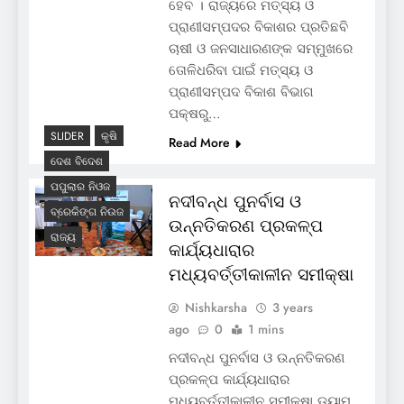
ହେବ । ରାଜ୍ୟରେ ମତ୍ସ୍ୟ ଓ
ପ୍ରାଣୀସମ୍ପଦର ବିକାଶର ପ୍ରତିଛବି
ଚାଷୀ ଓ ଜନସାଧାରଣଙ୍କ ସମ୍ମୁଖରେ
ତୋଳିଧରିବା ପାଇଁ ମତ୍ସ୍ୟ ଓ
ପ୍ରାଣୀସମ୍ପଦ ବିକାଶ ବିଭାଗ
ପକ୍ଷରୁ…
SLIDER
କୃଷି
Read More
ଦେଶ ବିଦେଶ
ପପୁଲାର ନିଓଜ
ନଦୀବନ୍ଧ ପୁନର୍ବାସ ଓ
ବ୍ରେକିଙ୍ଗ ନିଉଜ
ଉନ୍ନତିକରଣ ପ୍ରକଳ୍ପ
ରାଜ୍ୟ
କାର୍ଯ୍ୟଧାରାର
ମଧ୍ୟବର୍ତ୍ତୀକାଳୀନ ସମୀକ୍ଷା
Nishkarsha
3 years
ago
0
1 mins
ନଦୀବନ୍ଧ ପୁନର୍ବାସ ଓ ଉନ୍ନତିକରଣ
ପ୍ରକଳ୍ପ କାର୍ଯ୍ୟଧାରାର
ମଧ୍ୟବର୍ତ୍ତୀକାଳୀନ ସମୀକ୍ଷା ଡ୍ୟାମ୍