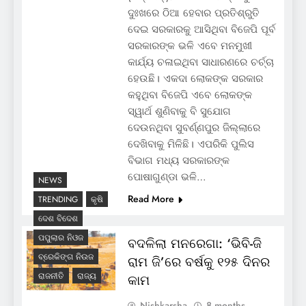
ଦୁଃଖରେ ଠିଆ ହେବାର ପ୍ରତିଶ୍ରୁତି
ଦେଇ ସରକାରକୁ ଆସିଥିବା ବିଜେପି ପୂର୍ବ
ସରକାରଙ୍କ ଭଳି ଏବେ ମନମୁଖୀ
କାର୍ଯ୍ୟ ଚଳାଇଥିବା ସାଧାରଣରେ ଚର୍ଚ୍ଚା
ହେଉଛି। ଏକଦା ଲୋକଙ୍କ ସରକାର
କହୁଥିବା ବିଜେପି ଏବେ ଲୋକଙ୍କ
ସ୍ୱାର୍ଥ ଶୁଣିବାକୁ ବି ସୁଯୋଗ
ଦେଉନଥିବା ସୁବର୍ଣ୍ଣପୁର ଜିଲ୍ଲାରେ
ଦେଖିବାକୁ ମିଳିଛି। ଏପରିକି ପୁଲିସ
ବିଭାଗ ମଧ୍ୟ ସରକାରଙ୍କ
ପୋଷାଗୁଣ୍ଡା ଭଳି…
NEWS
Read More
TRENDING
କୃଷି
ଦେଶ ବିଦେଶ
ପପୁଲାର ନିଓଜ
ବଦଳିଲା ମନରେଗା: ‘ଭିବି-ଜି
ବ୍ରେକିଙ୍ଗ ନିଉଜ
ରାମ ଜି’ରେ ବର୍ଷକୁ ୧୨୫ ଦିନର
ରାଜନୀତି
ରାଜ୍ୟ
କାମ
Nishkarsha
8 months