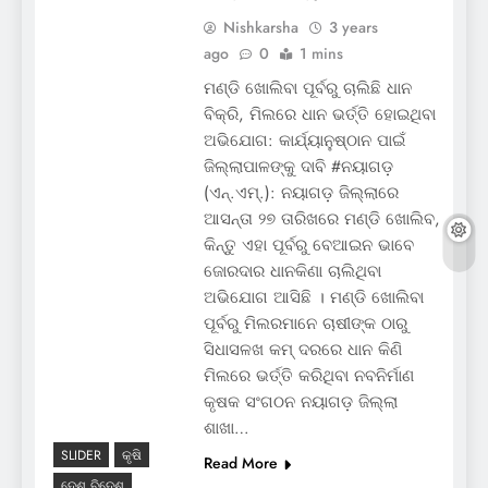
Nishkarsha
3 years
ago
0
1 mins
ମଣ୍ଡି ଖୋଲିବା ପୂର୍ବରୁ ଚାଲିଛି ଧାନ
ବିକ୍ରି, ମିଲରେ ଧାନ ଭର୍ତ୍ତି ହୋଇଥିବା
ଅଭିଯୋଗ: କାର୍ଯ୍ୟାନୁଷ୍ଠାନ ପାଇଁ
ଜିଲ୍ଲାପାଳଙ୍କୁ ଦାବି #ନୟାଗଡ଼
(ଏନ୍‌.ଏମ୍‌.): ନୟାଗଡ଼ ଜିଲ୍ଲାରେ
ଆସନ୍ତା ୨୭ ତାରିଖରେ ମଣ୍ଡି ଖୋଲିବ,
କିନ୍ତୁ ଏହା ପୂର୍ବରୁ ବେଆଇନ ଭାବେ
ଜୋରଦାର ଧାନକିଣା ଚାଲିଥିବା
ଅଭିଯୋଗ ଆସିଛି । ମଣ୍ଡି ଖୋଲିବା
ପୂର୍ବରୁ ମିଲରମାନେ ଚାଷୀଙ୍କ ଠାରୁ
ସିଧାସଳଖ କମ୍ ଦରରେ ଧାନ କିଣି
ମିଲରେ ଭର୍ତ୍ତି କରିଥିବା ନବନିର୍ମାଣ
କୃଷକ ସଂଗଠନ ନୟାଗଡ଼ ଜିଲ୍ଲା
ଶାଖା…
SLIDER
କୃଷି
Read More
ଦେଶ ବିଦେଶ