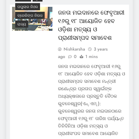
ପପୁଲାର ନିଓଜ
ଜନତା ମଇଦାନରେ ଫେବୃଆରୀ
ବ୍ରେକିଙ୍ଗ ନିଉଜ
୧୬ରୁ ୧୮ ଆୟୋଜିତ ହେବ
ରାଜ୍ୟ
ଓଡ଼ିଶା ମତ୍ସ୍ୟ ଓ
ପ୍ରାଣୀସମ୍ପଦ ସମାବେଶ
Nishkarsha
3 years
ago
0
1 mins
ଜନତା ମଇଦାନରେ ଫେବୃଆରୀ ୧୬ରୁ
୧୮ ଆୟୋଜିତ ହେବ ଓଡ଼ିଶା ମତ୍ସ୍ୟ ଓ
ପ୍ରାଣୀସମ୍ପଦ ସମାବେଶ ମନ୍ତ୍ରୀ
ରଣେନ୍ଦ୍ର ପ୍ରତାପ ସ୍ୱାଇଁଙ୍କ
ଅଧ୍ୟକ୍ଷତାରେ ପ୍ରସ୍ତୁତି ବୈଠକ
ଭୁବନେଶ୍ୱର(ଏନ୍‌.ଏମ୍‌.):
ଭୁବନେଶ୍ୱରର ଜନତା ମଇଦାନଠାରେ
ଫେବୃଆରୀ ୧୬ରୁ ୧୮ ତାରିଖ ପର୍ଯ୍ୟନ୍ତ
ତିନିଦିନିଆ ଓଡ଼ିଶା ମତ୍ସ୍ୟ ଓ
ପ୍ରାଣୀସଂପଦ ସମାବେଶ ଆୟୋଜିତ