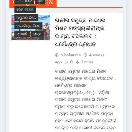
Category:
କୃଷି
POPULAR
କୃଷି
ଦେଶ ବିଦେଶ
ପପୁଲାର ନିଓଜ
ଗଭୀର ସମୁଦ୍ର ମାଛଧରା
ବ୍ରେକିଙ୍ଗ ନିଉଜ
ମିଶନ ମତ୍ସ୍ୟଜୀବୀଙ୍କ
ରାଜନୀତି
ରାଜ୍ୟ
ଭାଗ୍ୟ ବଦଳାଇବ :
ଧର୍ମେନ୍ଦ୍ର ପ୍ରଧାନ
Nishkarsha
4 weeks
ago
0
1 mins
ଗଭୀର ସମୁଦ୍ର ମାଛଧରା ମିଶନ
ମତ୍ସ୍ୟଜୀବୀଙ୍କ ଭାଗ୍ୟ ବଦଳାଇବ :
ଧର୍ମେନ୍ଦ୍ର ପ୍ରଧାନ
ଭୁବନେଶ୍ୱର(ଏନ୍‌.ଏମ୍‌.): ‘ଓଡ଼ିଶା
ଗଭୀର ସମୁଦ୍ର ମାଛଧରା ମିଶନ’
ଦ୍ୱାରା ବ୍ଲୁ-ଇକୋନୋମି ମାଧ୍ୟମରେ
ରାଜ୍ୟର ଗ୍ରାମୀଣ ଅର୍ଥନୀତି ସମୃଦ୍ଧ
ହେବ ଏବଂ ହଜାର ହଜାର ମତ୍ସ୍ୟଜୀବୀ
ପରିବାର ପାଇଁ ଆଗାମୀ ଦିନରେ ନୂତନ