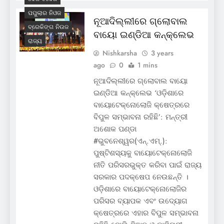
ପପୁଲାର ନିଓଜ
ନୂଆଦିଲ୍ଲୀରେ ଗ୍ଲୋବାଲ
ବ୍ରେକିଙ୍ଗ ନିଉଜ
ବାୟୋ ଇଣ୍ଡିଆ କନ୍‌କ୍ଲେଭ
ରାଜ୍ୟ
Nishkarsha
3 years
ago
0
1 mins
ନୂଆଦିଲ୍ଲୀରେ ଗ୍ଲୋବାଲ ବାୟୋ
ଇଣ୍ଡିଆ କନ୍‌କ୍ଲେଭ ‘ଓଡ଼ିଶାରେ
ବାୟୋଟେକ୍ନୋଲୋଜି କ୍ଷେତ୍ରରେ
ବିପୁଳ ସମ୍ଭାବନା ରହିଛି’: ମନ୍ତ୍ରୀ
ଅଶୋକ ପଣ୍ଡା
#ଭୁବନେଶ୍ୱର(ଏନ୍‌.ଏମ୍‌.):
ପୁଷ୍ଟିଶସ୍ୟକୁ ବାୟୋଟେକ୍ନୋଲୋଜି
ନୀତି ପରିସରଭୁକ୍ତ କରିବା ପାଇଁ ରାଜ୍ୟ
ସରକାର ପଦକ୍ଷେପ ନେଉଛନ୍ତି ।
ଓଡ଼ିଶାରେ ବାୟୋଟେକ୍ନୋଲୋଜିର
ପରିସର ବ୍ୟାପକ ଏବଂ ଉଦ୍ୟୋଗ
କ୍ଷେତ୍ରରେ ଏହାର ବିପୁଳ ସମ୍ଭାବନା