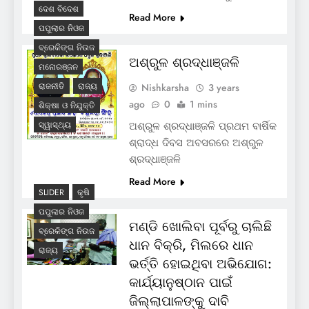
ଦେଶ ବିଦେଶ
Read More
ପପୁଲାର ନିଓଜ
ବ୍ରେକିଙ୍ଗ ନିଉଜ
ଅଶ୍ରୁଳ ଶ୍ରଦ୍ଧାଞ୍ଜଳି
ମନୋରଞ୍ଜନ
ରାଜନୀତି
ରାଜ୍ୟ
Nishkarsha
3 years
ago
0
1 mins
ଶିକ୍ଷା ଓ ନିଯୁକ୍ତି
ସ୍ୱାସ୍ଥ୍ୟ
ଅଶ୍ରୁଳ ଶ୍ରଦ୍ଧାଞ୍ଜଳି ପ୍ରଥମ ବାର୍ଷିକ
ଶ୍ରାଦ୍ଧ ଦିବସ ଅବସରରେ ଅଶ୍ରୁଳ
ଶ୍ରଦ୍ଧାଞ୍ଜଳି
Read More
SLIDER
କୃଷି
ପପୁଲାର ନିଓଜ
ମଣ୍ଡି ଖୋଲିବା ପୂର୍ବରୁ ଚାଲିଛି
ବ୍ରେକିଙ୍ଗ ନିଉଜ
ଧାନ ବିକ୍ରି, ମିଲରେ ଧାନ
ରାଜ୍ୟ
ଭର୍ତ୍ତି ହୋଇଥିବା ଅଭିଯୋଗ:
କାର୍ଯ୍ୟାନୁଷ୍ଠାନ ପାଇଁ
ଜିଲ୍ଲାପାଳଙ୍କୁ ଦାବି