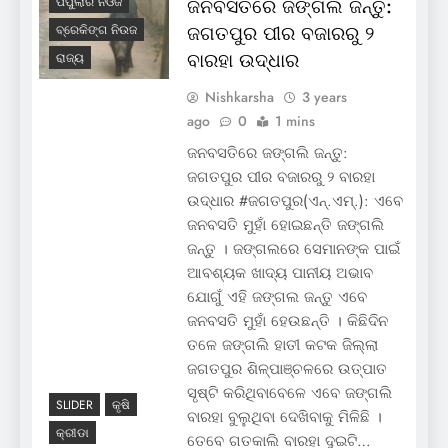
ପପୁଲାର ନିଓଜ
ଜନବସତିରେ ଜଙ୍ଗଲି ଜନ୍ତୁ:
ଜଗତପୁର ପୀର ବଜାରରୁ ୨
ବ୍ରେକିଙ୍ଗ ନିଉଜ
ବାରହା ଉଦ୍ଧାର
ରାଜ୍ୟ
Nishkarsha
3 years
ago
0
1 mins
ଜନବସତିରେ ଜଙ୍ଗଲି ଜନ୍ତୁ:
ଜଗତପୁର ପୀର ବଜାରରୁ ୨ ବାରହା
ଉଦ୍ଧାର #ଜଗତପୁର(ଏନ୍‌.ଏମ୍‌.): ଏବେ
ଜନବସତି ମୁହାଁ ହୋଇଛନ୍ତି ଜଙ୍ଗଲି
ଜନ୍ତୁ । ଜଙ୍ଗଲରେ ସେମାନଙ୍କ ପାଇଁ
ଆବଶ୍ୟକ ଖାଦ୍ୟ ପାନୀୟ ଅଭାବ
ଯୋଗୁଁ ଏହି ଜଙ୍ଗଲ ଜନ୍ତୁ ଏବେ
ଜନବସତି ମୁହାଁ ହେଉଛନ୍ତି । କିଛିଦିନ
ତଳେ ଜଙ୍ଗଲି ହାତୀ କଟକ ଜିଲ୍ଲା
ଜଗତପୁର ଶିଳ୍ପାଞ୍ଚଳରେ ଉତ୍ପାତ
ସୃଷ୍ଟି କରିଥିବାବେଳେ ଏବେ ଜଙ୍ଗଲି
SLIDER
କୃଷି
ବାରହା ବୁଲୁଥିବା ଦେଖିବାକୁ ମିଳିଛି ।
କ୍ରୀଡା
ତେବେ ଗତକାଲି ବାରହା ଦୁଇଟି…