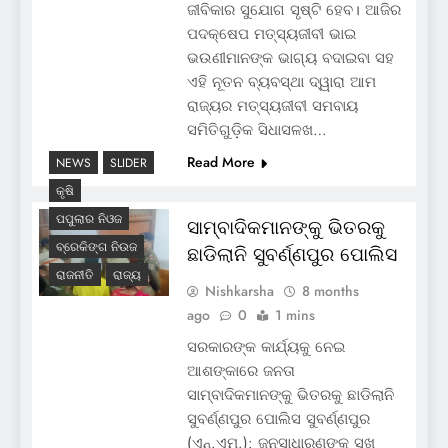
ଜୀବିକାର ସୁଯୋଗ ସୃଷ୍ଟି ହେବ। ଆଜିର
ପଦକ୍ଷେପ ମତ୍ସ୍ୟଜୀବୀ ଭାଇ
ଭଉଣୀମାନଙ୍କ ଭାଗ୍ୟ ବଦାଇବା ସହ
ଏହି ନୂତନ ବ୍ୟବସ୍ଥା ଦ୍ୱାରା ଆମ
ରାଜ୍ୟର ମତ୍ସ୍ୟଜୀବୀ ସମବାୟ
ସମିତିଗୁଡ଼ିକ ସିଧାସଳଖ…
Read More
NEWS
SLIDER
କୃଷି
ପପୁଲାର ନିଓଜ
ସାମ୍ବାଦିକମାନଙ୍କୁ ଭିତରକୁ
ବ୍ରେକିଙ୍ଗ ନିଉଜ
ଛାଡିଲାନି ସୁବର୍ଣ୍ଣପୁର ପୋଲିସ
ରାଜନୀତି
ରାଜ୍ୟ
Nishkarsha
8 months
ago
0
1 mins
ସରକାରଙ୍କ କାର୍ଯ୍ୟକୁ ନେଇ
ଆଶଙ୍କାରେ ଜନତା
ସାମ୍ବାଦିକମାନଙ୍କୁ ଭିତରକୁ ଛାଡିଲାନି
ସୁବର୍ଣ୍ଣପୁର ପୋଲିସ ସୁବର୍ଣ୍ଣପୁର
(ଏନ୍‌.ଏମ୍‌.): ଜନସାଧାରଣଙ୍କ ସୁଖ