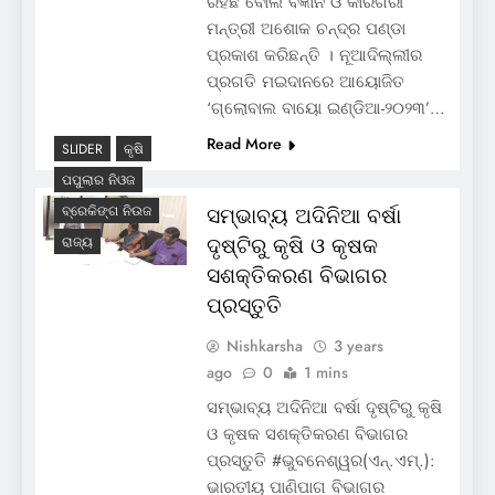
ରହିଛି ବୋଲି ବିଜ୍ଞାନ ଓ କାରିଗରୀ
ମନ୍ତ୍ରୀ ଅଶୋକ ଚନ୍ଦ୍ର ପଣ୍ଡା
ପ୍ରକାଶ କରିଛନ୍ତି । ନୂଆଦିଲ୍ଲୀର
ପ୍ରଗତି ମଇଦାନରେ ଆୟୋଜିତ
‘ଗ୍ଲୋବାଲ ବାୟୋ ଇଣ୍ଡିଆ-୨୦୨୩’…
Read More
SLIDER
କୃଷି
ପପୁଲାର ନିଓଜ
ବ୍ରେକିଙ୍ଗ ନିଉଜ
ସମ୍ଭାବ୍ୟ ଅଦିନିଆ ବର୍ଷା
ଦୃଷ୍ଟିରୁ କୃଷି ଓ କୃଷକ
ରାଜ୍ୟ
ସଶକ୍ତିକରଣ ବିଭାଗର
ପ୍ରସ୍ତୁତି
Nishkarsha
3 years
ago
0
1 mins
ସମ୍ଭାବ୍ୟ ଅଦିନିଆ ବର୍ଷା ଦୃଷ୍ଟିରୁ କୃଷି
ଓ କୃଷକ ସଶକ୍ତିକରଣ ବିଭାଗର
ପ୍ରସ୍ତୁତି #ଭୁବନେଶ୍ୱର(ଏନ୍‌.ଏମ୍‌.):
ଭାରତୀୟ ପାଣିପାଗ ବିଭାଗର