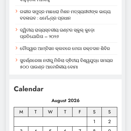
ଗଭୀର ସମୁଦ୍ର ମାଛଧରା ମିଶନ ମତ୍ସ୍ୟଜୀବୀଙ୍କ ଭାଗ୍ୟ
ବଦଳାଇବ : ଧର୍ମେନ୍ଦ୍ର ପ୍ରଧାନ
ଦ୍ୱିତୀୟ ରାଜ୍ୟସ୍ତରୀୟ ଇଣ୍ଟର ସ୍କୁଲ୍ କୁଡ଼ୋ
ପ୍ରତିଯୋଗିତା – ୨୦୨୬
ଚୌଦ୍ୱାର ଆମ୍ବିସନ କ୍ଲବରେ ମେଗା ରକ୍ତଦାନ ଶିବିର
ସୁବର୍ଣ୍ଣରେଖା ନଦୀରୁ ମିଳିଲା ଦ୍ଵିତୀୟ ବିଶ୍ୱଯୁଦ୍ଧ ସମୟର
୫୦୦ ପାଉଣ୍ଡ ଆମେରିକୀୟ ବୋମା
Calendar
August 2026
M
T
W
T
F
S
S
1
2