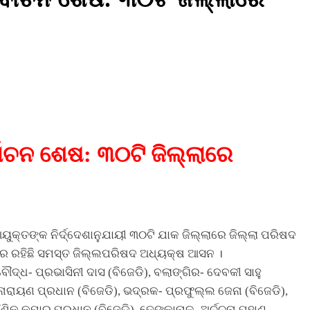
ବାଚନ ଶେଷ: ୩୦ଟି ଜିଲ୍ଲାରେ
ୟୁକ୍ତଙ୍କ ନିର୍ଦ୍ଦେଶାନୁଯାୟୀ ୩୦ଟି ଯାକ ଜିଲ୍ଲାରେ ଜିଲ୍ଲା ପରିଷଦ
ରେ ରହିଛି ସମସ୍ତ ଜିଲ୍ଲପରିଷଦ ଅଧ୍ୟକ୍ଷ ଆସନ ।
ୌଦ୍ଧ- ପ୍ରଭାସିନୀ ଦାସ (ବିଜେଡି), ବଲାଙ୍ଗିର- ଦେବକୀ ସାହୁ
ାରାୟଣ ପ୍ରଧାନ (ବିଜେଡି), ଭଦ୍ରକ- ପ୍ରଫୁଲ୍ଲ ଜେନା (ବିଜେଡି),
କ କୁମାର ପ୍ରଧାନ (ବିଜେଡି), ଢେଙ୍କାନାଳ- ଅର୍ଚ୍ଚନା ପୁହାଣ