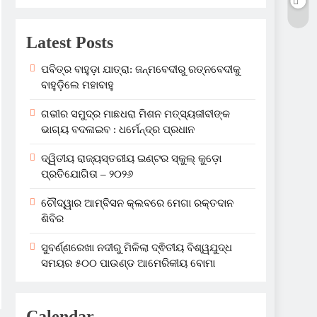
Latest Posts
ପବିତ୍ର ବାହୁଡ଼ା ଯାତ୍ରା: ଜନ୍ମବେଦୀରୁ ରତ୍ନବେଦୀକୁ
ବାହୁଡ଼ିଲେ ମହାବାହୁ
ଗଭୀର ସମୁଦ୍ର ମାଛଧରା ମିଶନ ମତ୍ସ୍ୟଜୀବୀଙ୍କ
ଭାଗ୍ୟ ବଦଳାଇବ : ଧର୍ମେନ୍ଦ୍ର ପ୍ରଧାନ
ଦ୍ୱିତୀୟ ରାଜ୍ୟସ୍ତରୀୟ ଇଣ୍ଟର ସ୍କୁଲ୍ କୁଡ଼ୋ
ପ୍ରତିଯୋଗିତା – ୨୦୨୬
ଚୌଦ୍ୱାର ଆମ୍ବିସନ କ୍ଲବରେ ମେଗା ରକ୍ତଦାନ
ଶିବିର
ସୁବର୍ଣ୍ଣରେଖା ନଦୀରୁ ମିଳିଲା ଦ୍ଵିତୀୟ ବିଶ୍ୱଯୁଦ୍ଧ
ସମୟର ୫୦୦ ପାଉଣ୍ଡ ଆମେରିକୀୟ ବୋମା
Calendar