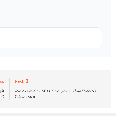
us:
Next:
ହାଁ
କଟକ ମହାନଗର ୪୮ ଓ ୪୯ନମ୍ବର ୱାର୍ଡରେ ବିଜେଡିର
୍ତି
ନିର୍ବାଚନ ସଭା