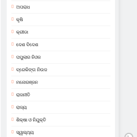
ଅପରାଧ
କୃଷି
କ୍ରୀଡା
ଦେଶ ବିଦେଶ
ପପୁଲାର ନିଓଜ
ବ୍ରେକିଙ୍ଗ ନିଉଜ
ମନୋରଞ୍ଜନ
ରାଜନୀତି
ରାଜ୍ୟ
ଶିକ୍ଷା ଓ ନିଯୁକ୍ତି
ସ୍ୱାସ୍ଥ୍ୟ