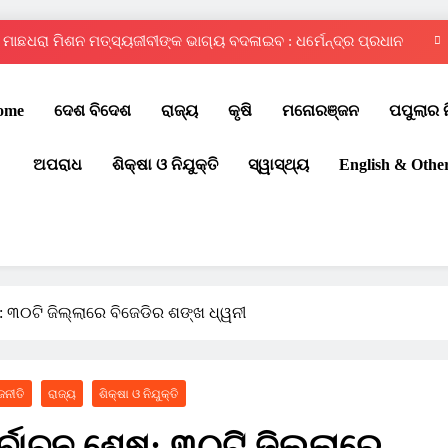
ମାଛଧରା ମିଶନ ମତ୍ସ୍ୟଜୀବୀଙ୍କ ଭାଗ୍ୟ ବଦଳାଇବ : ଧର୍ମେନ୍ଦ୍ର ପ୍ରଧାନ
ଦ୍ୱିତୀୟ ରାଜ୍ୟସ୍ତରୀୟ ଇଣ୍ଟର ସ୍କୁଲ୍ କୁଡ଼ୋ ପ୍ରତିଯୋଗିତା – ୨୦୨୬
ome
ଦେଶ ବିଦେଶ
ରାଜ୍ୟ
କୃଷି
ମନୋରଞ୍ଜନ
ପପୁଲାର 
ଚୌଦ୍ୱାର ଆମ୍ବିସନ କ୍ଲବରେ ମେଗା ରକ୍ତଦାନ ଶିବିର
ଅପରାଧ
ଶିକ୍ଷା ଓ ନିଯୁକ୍ତି
ସ୍ୱାସ୍ଥ୍ୟ
English & Othe
ପବିତ୍ର ବାହୁଡ଼ା ଯାତ୍ରା: ଜନ୍ମବେଦୀରୁ ରତ୍ନବେଦୀକୁ ବାହୁଡ଼ିଲେ ମହାବାହୁ
ମାଛଧରା ମିଶନ ମତ୍ସ୍ୟଜୀବୀଙ୍କ ଭାଗ୍ୟ ବଦଳାଇବ : ଧର୍ମେନ୍ଦ୍ର ପ୍ରଧାନ
ଦ୍ୱିତୀୟ ରାଜ୍ୟସ୍ତରୀୟ ଇଣ୍ଟର ସ୍କୁଲ୍ କୁଡ଼ୋ ପ୍ରତିଯୋଗିତା – ୨୦୨୬
ଚୌଦ୍ୱାର ଆମ୍ବିସନ କ୍ଲବରେ ମେଗା ରକ୍ତଦାନ ଶିବିର
: ୩୦ଟି ଜିଲ୍ଲାରେ ବିଜେଡିର ଶଙ୍ଖ ଧ୍ୱନୀ
ଜନୀତି
ରାଜ୍ୟ
ଶିକ୍ଷା ଓ ନିଯୁକ୍ତି
ର୍ବାଚନ ଶେଷ: ୩୦ଟି ଜିଲ୍ଲାରେ