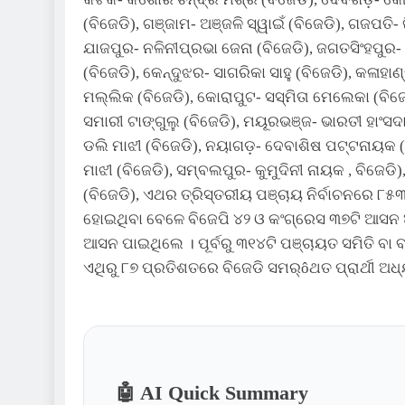
(ବିଜେଡି), ଗଞ୍ଜାମ- ଅଞ୍ଜଳି ସ୍ୱାଇଁ (ବିଜେଡି), ଗଜପତି- ଜି
ଯାଜପୁର- ନଳିନୀପ୍ରଭା ଜେନା (ବିଜେଡି), ଜଗତସିଂହପୁର- 
(ବିଜେଡି), କେନ୍ଦୁଝର- ସାଗରିକା ସାହୁ (ବିଜେଡି), କଳାହାଣ
ମଲ୍ଲିକ (ବିଜେଡି), କୋରାପୁଟ- ସସ୍ମିତା ମେଲେକା (ବିଜେଡ
ସମାରୀ ଟାଙ୍ଗୁଲୁ (ବିଜେଡି), ମୟୂରଭଞ୍ଜ- ଭାରତୀ ହାଂସ
ଡଲି ମାଝୀ (ବିଜେଡି), ନୟାଗଡ଼- ଦେବାଶିଷ ପଟ୍ଟନାୟକ (ବି
ମାଝୀ (ବିଜେଡି), ସମ୍ବଲପୁର- କୁମୁଦିନୀ ନାୟକ , ବିଜେଡି),
(ବିଜେଡି), ଏଥର ତ୍ରିସ୍ତରୀୟ ପଞ୍ଚାୟ ନିର୍ବାଚନରେ ୮୫୩
ହୋଇଥିବା ବେଳେ ବିଜେପି ୪୨ ଓ କଂଗ୍ରେସ ୩୭ଟି ଆସନ ଅକ
ଆସନ ପାଇଥିଲେ । ପୂର୍ବରୁ ୩୧୪ଟି ପଞ୍ଚାୟତ ସମିତି ବା 
ଏଥିରୁ ୮୭ ପ୍ରତିଶତରେ ବିଜେଡି ସମର୍ôଥତ ପ୍ରାର୍ଥୀ ଅଧ୍
🤖 AI Quick Summary