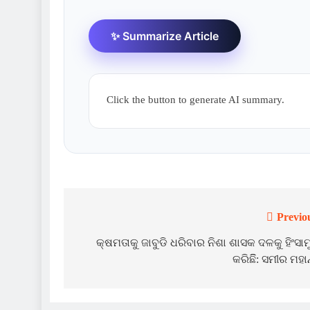
✨ Summarize Article
Click the button to generate AI summary.
Previo
Post
navigation
କ୍ଷମତାକୁ ଜାବୁଡି ଧରିବାର ନିଶା ଶାସକ ଦଳକୁ ହିଂସାମୁ
କରିଛିି: ସମୀର ମହାନ