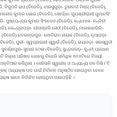
. ତିରୁପତି ରାଓ (ବିଜେଡି), ଝାରସୁଗୁଡ଼ା- ତୁଳାବତୀ ମିଞ୍ଜ୍ (ବିଜେଡି),
ମନୋଜ କୁମାର ଭୋଇ (ବିଜେଡି), ଖୋର୍ଦ୍ଧା- ରୁପଶ୍ରୀରାଣୀ ଗୁମାନସିଂ
୍ଡି- ପୁଷ୍ପେନ୍ଦ୍ର କୁମାର ସିଂହଦେଓ (ବିଜେଡି), କନ୍ଧମାଳ- ନନ୍ଦିନୀ
ି), କେନ୍ଦ୍ରାପଡ଼ା- ଗୀତାଞ୍ଜଳି ସେଠୀ (ବିଜେଡି), ମାଲକାନଗିରି-
ଦା (ବିଜେଡି) ନବରଙ୍ଗପୁର- ମୋତିରାମ ନାୟକ (ବିଜେଡି), ନୂଆପଡ଼ା-
ଜେଡି), ପୁରୀ- ସ୍ୱପ୍ନାରାଣୀ ସ୍ୱାଇଁ (ବିଜେଡି), ରାୟଗଡ଼ା- ସରସ୍ୱତୀ
 ସୁବର୍ଣ୍ଣପୁର- ସୁପାର ଠେଲା (ବିଜେଡି), ସୁନ୍ଦରଗଡ଼- କୁନ୍ତୀ ପ୍ରଧାନ
ଟି ଜିଲ୍ଲା ପରିଷଦ ଜୋନରୁ ବିଜେଡି ସର୍ବାଧିକ ୭୬୬ଟିରେ ବିଜୟୀ
୍ତିଆର କରିଥିଲା । ସେହିଭଳି ସ୍ୱାଧୀନ ଓ ଅନ୍ୟାନ୍ୟ ଦଳ ମିଶି ୮ଟି
ବ୍ଳକ୍ ଅଧ୍ୟକ୍ଷ ପଦ ପାଇଁ ନିର୍ବାଚନ ଅନୁଷ୍ଠିତ ହୋଇଥିବା ବେଳେ
ୟକ୍ଷ ଭାବେ ନିର୍ବାଚିତ ହୋଇଥିବା ଜଣାପଡ଼ିଛି ।