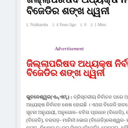
ବିଜେଡିର ଶଙ୍ଖ ଧ୍ୱନୀ
Nishkarsha
4 Years Ago
0
1 Mins
Advertisement
ଜିଲ୍ଲାପରିଷଦ ଅଧ୍ୟକ୍ଷ ନିର୍
ବିଜେଡିର ଶଙ୍ଖ ଧ୍ୱନୀ
ଭୁବନେଶ୍ୱର(ଏନ୍‌.ଏମ୍‌.) :
ତ୍ରିସ୍ତରୀୟ ନିର୍ବାଚନ ପରେ ଆ
ଅଧ୍ୟକ୍ଷ ନିର୍ବାଚନ ଶେଷ ହୋଇଛି । ଏଥର ବିଜେଡି ହାତ
ସୂଚନା ଅନୁଯାୟୀ, ଅନୁଗୋଳ- ବବିତା ପ୍ରଧାନ (ବିଜେଡି), ବ
(ବିଜେଡି), ବରଗଡ଼- ମାନିନୀ ଭୋଇ (ବିଜେଡି)ଲେଶ୍ୱର- ନ
କଟକ- କିଶୋର ଚନ୍ଦ୍ର ମିଶ୍ର (ବିଜେଡି), ଦେବଗଡ଼- କୌଶି