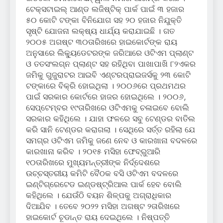
ଟେକ୍ସଟାଇଲ୍ ଆଣ୍ଡ ଲଜିଷ୍ଟିକ୍ ପାର୍କ ପାଇଁ ୩ ହଜାର
୫୦ କୋଟି ଟଙ୍କା ବିନିଯୋଗ ସହ ୨୦ ହଜାର ନିଯୁକ୍ତି
ସୃଷ୍ଟି ଯୋଜନା ଲକ୍ଷ୍ୟ ଧାର୍ଯ୍ୟ କରାଯାଇଛି । ଗତ
୨୦୦୫ ଅଗଷ୍ଟ ୩୦ତାରିଖରେ ହାଇକୋର୍ଟଙ୍କ ରାୟ
ଅନୁସାରେ ଲିକ୍ୟୁଡେଟରଙ୍କ ଜରିଆରେ ଓଟିଏମ ପ୍ଲାଣ୍ଟ
ଓ ତତସଂଲଗ୍ନ ପ୍ଲାଣ୍ଟ ସହ ରହିଥିବା ପାଖାପାଖି ୮୨ଏକର
ଜମିକୁ ଗୁଜୁରାଟର ଆଇବି ଏଣ୍ଟରପ୍ରାଇଜର୍ସକୁ ୨୩ କୋଟି
ଟଙ୍କାରେ ବିକ୍ରି ହୋଇଥିଲା । ୨୦୦୬ରେ ପ୍ରଥମଥର
ପାଇଁ ସରକାର କୋର୍ଟରେ ହାଜର ହୋଇଥିଲେ । ୨୦୦୬,
ସେପ୍ଟେମ୍ବର ୧୯ତାରିଖରେ ଓଟିଏମକୁ ଚଳାଇବେ ବୋଲି
ସରକାର କହିଥିଲେ । ଯାହା ଫଳରେ ସବୁ ଟେଣ୍ଡର ବାତିଲ
କରି ସାନି ଟେଣ୍ଡର କରାଗଲା । ସେଥିରେ ସର୍ତ୍ତ ରହିଲା ଯେ
ସମଗ୍ର ଓଟିଏମ ଜମିକୁ ଜଣେ ନେବ ଓ କାରଖାନା ବଦଳରେ
କାରଖାନା କରିବ । ୨୦୧୫ ମସିହା ଫେବ୍ରୁଆରି
୧୦ତାରିଖରେ ମୁଖ୍ୟମନ୍ତ୍ରୀଙ୍କ ନିର୍ଦ୍ଦେଶରେ
ଉଚ୍ଚସ୍ତରୀୟ କମିଟି ବୈଠକ ବସି ଓଟିଏମ ବଦଳରେ
ଇଣ୍ଟିଗ୍ରେଟେଡ ଇଣ୍ଡଷ୍ଟ୍ରିଆଲ ପାର୍କ ହେବ ବୋଲି
କହିଥିଲେ । ଯେଉଁଠି ବୟନ ଶିଳ୍ପକୁ ଅଗ୍ରାଧିକାର
ଦିଆଯିବ । ତେବେ ୨୦୨୨ ମସିହା ଅଗଷ୍ଟ ୨ତାରିଖରେ
ହାଇକୋର୍ଟ ଚୂଡାନ୍ତ ରାୟ ଦେଇଥିଲେ । ନିଷ୍ପତ୍ତି