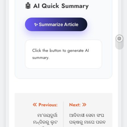
🤖 AI Quick Summary
✨ Summarize Article
Click the button to generate AI
summary.
Post
Previous:
Next:
navigation
ମା’ଜୟଦୁର୍ଗା
ଆଦିବାସୀ ସେବା ସଂଘ
ମନ୍ଦିରରୁ ଲୁଟ
ପକ୍ଷରୁ ମାଘେ ପରବ