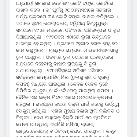
ଅନୁଯାୟୀ ସରକାର ଦେଢ଼ ଶହ କୋଟି ଟଙ୍କା କୋର୍ଟରେ
ଦାଖଲ କଲେ । ତା’ ପୂର୍ବରୁ ୨୦୦୬ମସିହାରେ ସରକାର
ପର୍ଯ୍ୟାୟକ୍ରମେ ୩୫ କୋଟି ଟଙ୍କା ଦାଖଲ କରିଥିଲେ ।
ଏଠାରେ ସୂଚନା ଯୋଗ୍ୟ ଯେ, ଦ୍ୱିତୀୟ ବିଶ୍ୱଯୁଦ୍ଧ
ସମୟରେ ୧୯୪୬ ମସିହାରେ ଓଟିଏମର ପରିକଳ୍ପନା ଓ ଶୁଭ
ଦିଆଯାଇଥିଲା । ୧୯୫୦ରେ ଏଠାରେ ଲୁଗା ଉତ୍ପାଦନ
ଆରମ୍ଭ ହୋଇଥିଲା । ପ୍ରଥମେ ୯ହଜାର ଲୋକ ସେଥିରେ
କାମ କରୁଥିଲେ । ରାଜ୍ୟର ରାୟଗଡା ଓ ଭବାନୀପାଟଣାରୁ
ତୁଳା ଆସୁଥିଲା । ଓଡିଶାର ତୁଳା ଯୋଗାଣ ଆବଶ୍ୟକତା
ଅନୁସାରେ ନହେବାରୁ ବାହାର ରାଜ୍ୟରୁ ବି ତୁଳା
ଅଣାଯାଉଥିଲା । ୧୯୮ମସିହାରେ ଓଟିଏମ ଏସିଆର
ସର୍ବବୃହତ୍ତ କାମ୍ପୋଜିଟ୍ ମିଲ (ତୁଳାରୁ ସୂତା ଓ ସୂତାରୁ
କପଡା) ମାନ୍ୟତା ପାଇଥିଲା । କେବଳ ସେତିକି ନୁହେଁ
ପିପିଲିର ଚାନ୍ଦୁଆ ପାଇଁ ଓଟିଏମରୁ ଯାଉଥିଲା କପଡା ।
ଦୈନିକ ଏକ ଲକ୍ଷ ମିଟର ଏହାର ଉତପାଦନ କ୍ଷମତା
ରହିଥିଲା । ରାଜ୍ୟରେ କପଡା ବିକ୍ରି ପାଇଁ ଶହେରୁ ଉର୍ଦ୍ଧ୍ୱ
ସୋରୁମ୍ ରହିଥିଲା । ଏହାର ମୁଖ୍ୟ ବଜାର ଥିଲା କଲିକତା ଓ
ଦିଲ୍ଲୀ । ଦେଶ ବାହାରକୁ ବିକ୍ରି ପାଇଁ ୬୦ ପ୍ରତିଶତ
କପଡା ଯାଉଥିଲା; ଏପରିକି ଋଷିଆ, ଚାଇନା,
ଇଣ୍ଡୋନେସିଆକୁ ବି ଓଟିଏମ୍ କପଡା ଯାଉଥିଲା । କିନ୍ତୁ