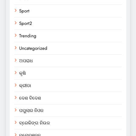
Sport
Sport2
Trending
Uncategorized
ଅପରାଧ
କୃଷି
କ୍ରୀଡା
ଦେଶ ବିଦେଶ
ପପୁଲାର ନିଓଜ
ବ୍ରେକିଙ୍ଗ ନିଉଜ
ମନୋରଞ୍ଜନ