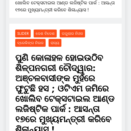
ଖୋଲିବ ଟେକ୍ସଟାଇଲ ଆଣ୍ଡ ଲଜିଷ୍ଟିକ ପାର୍କ : ଆସନ୍ତା
୧୭ରେ ମୁଖ୍ୟମନ୍ତ୍ରୀ କରିବେ ଶିଳାନ୍ୟାସ !
SLIDER
ଦେଶ ବିଦେଶ
ପପୁଲାର ନିଓଜ
ବ୍ରେକିଙ୍ଗ ନିଉଜ
ରାଜ୍ୟ
ପୁଣି କୋଳାହଳ ହୋଇଉଠିବ
ଶିଳ୍ପନଗରୀ ଚୌଦ୍ୱାର:
ଅଞ୍ଚଳବାସୀଙ୍କ ମୁହଁରେ
ଫୁଟୁଛି ହସ ; ଓଟିଏମ ଜମିରେ
ଖୋଲିବ ଟେକ୍ସଟାଇଲ ଆଣ୍ଡ
ଲଜିଷ୍ଟିକ ପାର୍କ : ଆସନ୍ତା
୧୭ରେ ମୁଖ୍ୟମନ୍ତ୍ରୀ କରିବେ
ଶିଳାନ୍ୟାସ !