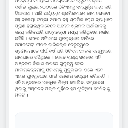
ପରବର୍ତ୍ତୀ ସମୟରେ ପରିଚାଳନାଗତ ତ୍ରୁଟି ଓ କ୍ଷତି
ଦର୍ଶାଇ ଜୁଲାଇ ୨୦୦୧ରେ ଓଟିଏମକୁ ସମ୍ପୂର୍ଣ୍ଣ ବନ୍ଦ କରି
ଦିଆଗଲା । ଆଜି ପର୍ଯ୍ୟନ୍ତ ଶ୍ରମିକମାନେ କାମ ହରାଇବା
ସହ ବକେୟା ଟଙ୍କା ନପାଇ ବହୁ ଶ୍ରମିକ ରୋଗ ବ୍ୟାଧିରେ
ପ୍ରାଣ ହରାଇଥିବାବେଳେ ଅନେକ ଶ୍ରମିକ ଅର୍ଥାଭାବକୁ
ସହ୍ୟ କରିନପାରି ଆତ୍ମହତ୍ୟା ମଧ୍ୟ କରିଥିବାର ନଜୀର
ରହିଛି । ତେବେ ଓଟିଏମର ପୁନରୁଦ୍ଧାର ଦାବିରେ
ସମାଜସେବୀ ଦୀପକ ବାରିକଙ୍କ ନେତୃତ୍ୱରେ
ଶ୍ରମିକମାନେ ଦୀର୍ଘ ବର୍ଷ ଧରି ଓଟିଏମ ଫାଟକ ସମ୍ମୁଖରେ
ଧାରଣାରେ ବସିଥିଲେ । ତେବେ ରାଜ୍ୟ ସରକାର ଏହି
ଅଞ୍ଚଳର ବିକାଶ ଉପରେ ଗୁରୁତ୍ୱ ଦେଇ
ମାଲିମକଦ୍ଦମାରୁ ଓଟିଏମକୁ ମୁକୁଳାଇବା ପରେ ଏବେ
ଏହାର ପୁନରୁଦ୍ଧାର ପାଇଁ ସରକାର ଉଦ୍ୟମ କରିଛନ୍ତି ।
ଏହି ଅଞ୍ଚଳରେ ଏକାଧିକ ଶିଳ୍ପ ଖୋଲିବା ସମ୍ଭାବନା
ଥିବାରୁ ଅଞ୍ଚଳବାସୀଙ୍କ ମୁହଁରେ ହସ ଫୁଟିଥିବା ଦେଖିବାକୁ
ମିଳିଛି ।