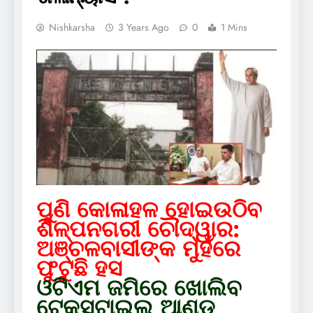
Nishkarsha
3 Years Ago
0
1 Mins
ପୁଣି କୋଳାହଳ ହୋଇଉଠିବ
ଶିଳ୍ପନଗରୀ ଚୌଦ୍ୱାର:
ଅଞ୍ଚଳବାସୀଙ୍କ ମୁହଁରେ
ଫୁଟୁଛି ହସ
ଓଟିଏମ ଜମିରେ ଖୋଲିବ
ଟେକ୍ସଟାଇଲ ଆଣ୍ଡ