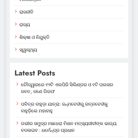
ରାଜନୀତି
ରାଜ୍ୟ
ଶିକ୍ଷା ଓ ନିଯୁକ୍ତି
ସ୍ୱାସ୍ଥ୍ୟ
Latest Posts
ଚୌଦ୍ୱାରରେ ୧୨ଟି ଏଲପିଜି ସିଲିଣ୍ଡର ଓ ୧ଟି ପଲସର
ଜବତ, ଜଣେ ଗିରଫ
ପବିତ୍ର ବାହୁଡ଼ା ଯାତ୍ରା: ଜନ୍ମବେଦୀରୁ ରତ୍ନବେଦୀକୁ
ବାହୁଡ଼ିଲେ ମହାବାହୁ
ଗଭୀର ସମୁଦ୍ର ମାଛଧରା ମିଶନ ମତ୍ସ୍ୟଜୀବୀଙ୍କ ଭାଗ୍ୟ
ବଦଳାଇବ : ଧର୍ମେନ୍ଦ୍ର ପ୍ରଧାନ