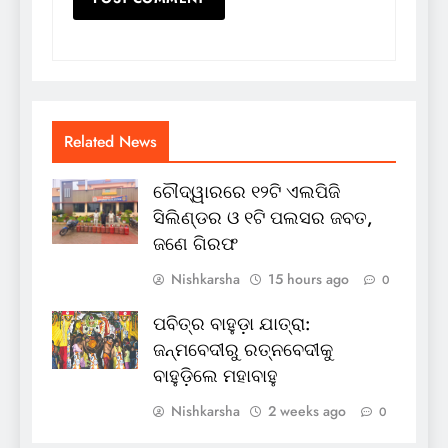
Related News
ଚୌଦ୍ୱାରରେ ୧୨ଟି ଏଲପିଜି
ସିଲିଣ୍ଡର ଓ ୧ଟି ପଲସର ଜବତ,
ଜଣେ ଗିରଫ
Nishkarsha
15 hours ago
0
ପବିତ୍ର ବାହୁଡ଼ା ଯାତ୍ରା:
ଜନ୍ମବେଦୀରୁ ରତ୍ନବେଦୀକୁ
ବାହୁଡ଼ିଲେ ମହାବାହୁ
Nishkarsha
2 weeks ago
0