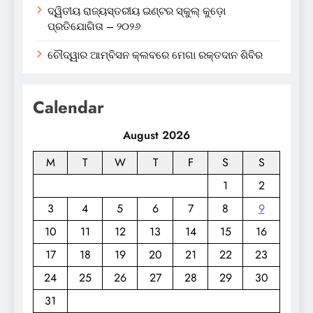
ଦ୍ୱିତୀୟ ରାଜ୍ୟସ୍ତରୀୟ ଇଣ୍ଟର ସ୍କୁଲ୍ କୁଡ଼ୋ
ପ୍ରତିଯୋଗିତା – ୨୦୨୬
ଚୌଦ୍ୱାର ଆମ୍ବିସନ କ୍ଲବରେ ମେଗା ରକ୍ତଦାନ ଶିବିର
Calendar
August 2026
M
T
W
T
F
S
S
1
2
3
4
5
6
7
8
9
10
11
12
13
14
15
16
17
18
19
20
21
22
23
24
25
26
27
28
29
30
31