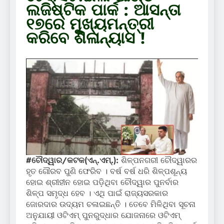
ଲଜିଷ୍ଟିକ ପାର୍କ : ଆସନ୍ତା
୧୭ରେ ମୁଖ୍ୟମନ୍ତ୍ରୀ
କରିବେ ଶିଳାନ୍ୟାସ !
#ଚୌଦ୍ୱାର/କଟକ(ଏନ୍‌.ଏମ୍‌.):
ଶିଳ୍ପନଗରୀ ଚୌଦ୍ୱାରର
ହୃତ ଗୌରବ ପୁଣି ଫେରିବ । ବର୍ଷ ବର୍ଷ ଧରି ଶିଳ୍ପଶୂନ୍ୟ
ହୋଇ ଶ୍ରୀହୀନ ହୋଇ ପଡ଼ିଥିବା ଚୌଦ୍ୱାର ପୁନର୍ବାର
ଶିଳ୍ପ ସମୃଦ୍ଧ ହେବ । ଏଥି ପାଇଁ ରାଜ୍ୟସରକାର
ଜୋରଦାର ଉଦ୍ୟମ ଚଳାଇଛନ୍ତି । ତେବେ ମିଳିଥିବା ସୂଚନା
ଅନୁଯାୟୀ ଓଟିଏମ୍ ପୁନରୁଦ୍ଧାର ଯୋଜନାରେ ଓଟିଏମ୍