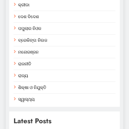
କ୍ରୀଡା
ଦେଶ ବିଦେଶ
ପପୁଲାର ନିଓଜ
ବ୍ରେକିଙ୍ଗ ନିଉଜ
ମନୋରଞ୍ଜନ
ରାଜନୀତି
ରାଜ୍ୟ
ଶିକ୍ଷା ଓ ନିଯୁକ୍ତି
ସ୍ୱାସ୍ଥ୍ୟ
Latest Posts