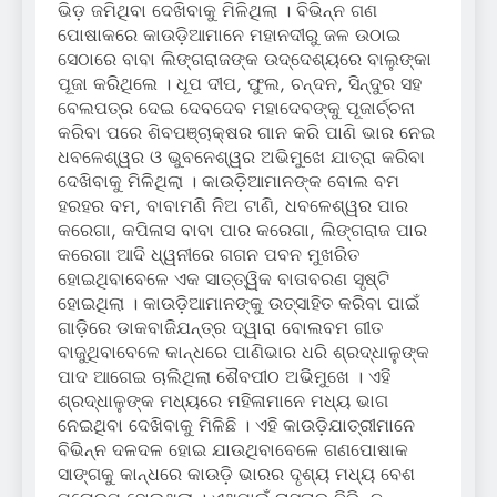
ଭିଡ଼ ଜମିଥିବା ଦେଖିବାକୁ ମିଳିଥିଲା । ବିଭିନ୍ନ ଗଣ
ପୋଷାକରେ କାଉଡ଼ିଆମାନେ ମହାନଦୀରୁ ଜଳ ଉଠାଇ
ସେଠାରେ ବାବା ଲିଙ୍ଗରାଜଙ୍କ ଉଦ୍ଦେଶ୍ୟରେ ବାଲୁଙ୍କା
ପୂଜା କରିଥିଲେ । ଧୂପ ଦୀପ, ଫୁଲ, ଚନ୍ଦନ, ସିନ୍ଦୁର ସହ
ବେଲପତ୍ର ଦେଇ ଦେବଦେବ ମହାଦେବଙ୍କୁ ପୂଜାର୍ଚ୍ଚନା
କରିବା ପରେ ଶିବପଞ୍ଚାକ୍ଷର ଗାନ କରି ପାଣି ଭାର ନେଇ
ଧବଳେଶ୍ୱର ଓ ଭୁବନେଶ୍ୱର ଅଭିମୁଖେ ଯାତ୍ରା କରିବା
ଦେଖିବାକୁ ମିଳିଥିଲା । କାଉଡ଼ିଆମାନଙ୍କ ବୋଲ ବମ
ହରହର ବମ, ବାବାମଣି ନିଅ ଟାଣି, ଧବଳେଶ୍ୱର ପାର
କରେଗା, କପିଳାସ ବାବା ପାର କରେଗା, ଲିଙ୍ଗରାଜ ପାର
କରେଗା ଆଦି ଧ୍ୱନୀରେ ଗଗନ ପବନ ମୁଖରିତ
ହୋଇଥିବାବେଳେ ଏକ ସାତ୍ତ୍ୱିକ ବାତାବରଣ ସୃଷ୍ଟି
ହୋଇଥିଲା । କାଉଡ଼ିଆମାନଙ୍କୁ ଉତ୍ସାହିତ କରିବା ପାଇଁ
ଗାଡ଼ିରେ ଡାକବାଜିଯନ୍ତ୍ର ଦ୍ୱାରା ବୋଲବମ ଗୀତ
ବାଜୁଥିବାବେଳେ କାନ୍ଧରେ ପାଣିଭାର ଧରି ଶ୍ରଦ୍ଧାଳୁଙ୍କ
ପାଦ ଆଗେଇ ଚାଲିଥିଲା ଶୈବପୀଠ ଅଭିମୁଖେ । ଏହି
ଶ୍ରଦ୍ଧାଳୁଙ୍କ ମଧ୍ୟରେ ମହିଳାମାନେ ମଧ୍ୟ ଭାଗ
ନେଇଥିବା ଦେଖିବାକୁ ମିଳିଛି । ଏହି କାଉଡ଼ିଯାତ୍ରୀମାନେ
ବିଭିନ୍ନ ଦଳଦଳ ହୋଇ ଯାଉଥିବାବେଳେ ଗଣପୋଷାକ
ସାଙ୍ଗକୁ କାନ୍ଧରେ କାଉଡ଼ି ଭାରର ଦୃଶ୍ୟ ମଧ୍ୟ ବେଶ