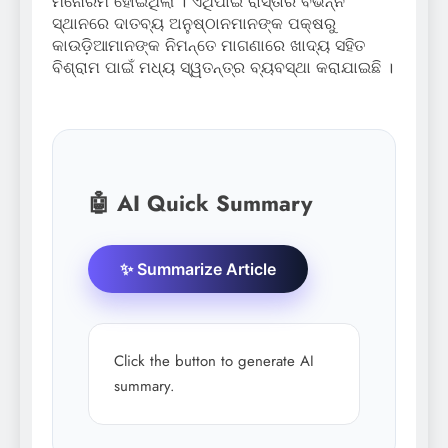
ମନୋରମ ହୋଇଥିଲା । ଏଥିପାଇଁ ରାସ୍ତାର ବିଭିନ୍ନ
ସ୍ଥାନରେ ଦାତବ୍ୟ ଅନୁଷ୍ଠାନମାନଙ୍କ ପକ୍ଷରୁ
କାଉଡ଼ିଆମାନଙ୍କ ନିମନ୍ତେ ମାଗଣାରେ ଖାଦ୍ୟ ସହିତ
ବିଶ୍ରାମ ପାଇଁ ମଧ୍ୟ ସ୍ୱତନ୍ତ୍ର ବ୍ୟବସ୍ଥା କରାଯାଇଛି ।
🤖 AI Quick Summary
✨ Summarize Article
Click the button to generate AI
summary.