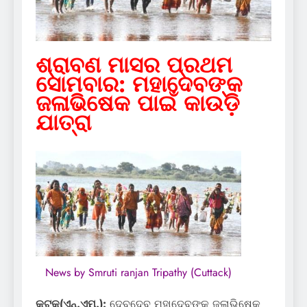
ଶ୍ରାବଣ ମାସର ପ୍ରଥମ
ସୋମବାର: ମହାଦେବଙ୍କ
ଜଳାଭିଷେକ ପାଇଁ କାଉଡ଼ି
ଯାତ୍ରା
News by Smruti ranjan Tripathy (Cuttack)
କଟକ(ଏନ୍‍.ଏମ୍‍.):
ଦେବଦେବ ମହାଦେବଙ୍କୁ ଜଳାଭିଷେକ