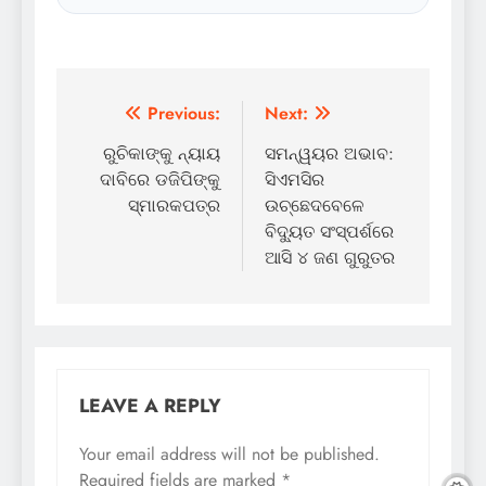
Post
Previous:
Next:
navigation
ରୁଚିକାଙ୍କୁ ନ୍ୟାୟ
ସମନ୍ୱୟର ଅଭାବ:
ଦାବିରେ ଡଜିପିଙ୍କୁ
ସିଏମସିର
ସ୍ମାରକପତ୍ର
ଉଚ୍ଛେଦବେଳେ
ବିଦ୍ୟୁତ ସଂସ୍ପର୍ଶରେ
ଆସି ୪ ଜଣ ଗୁରୁତର
LEAVE A REPLY
Your email address will not be published.
Required fields are marked
*