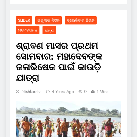
SLIDER
ପପୁଲାର ନିଓଜ
ବ୍ରେକିଙ୍ଗ ନିଉଜ
ମନୋରଞ୍ଜନ
ରାଜ୍ୟ
ଶ୍ରାବଣ ମାସର ପ୍ରଥମ
ସୋମବାର: ମହାଦେବଙ୍କ
ଜଳାଭିଷେକ ପାଇଁ କାଉଡ଼ି
ଯାତ୍ରା
Nishkarsha
4 Years Ago
0
1 Mins