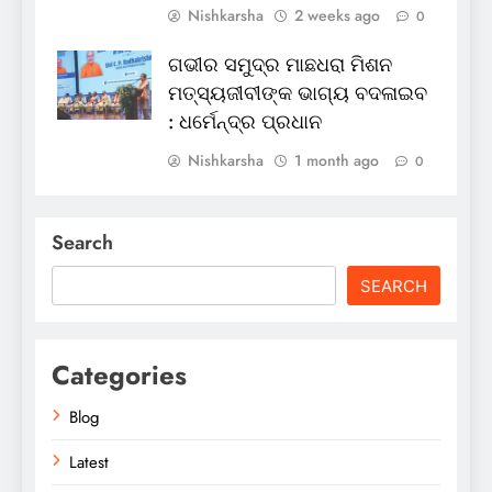
Nishkarsha
2 weeks ago
0
ଗଭୀର ସମୁଦ୍ର ମାଛଧରା ମିଶନ
ମତ୍ସ୍ୟଜୀବୀଙ୍କ ଭାଗ୍ୟ ବଦଳାଇବ
: ଧର୍ମେନ୍ଦ୍ର ପ୍ରଧାନ
Nishkarsha
1 month ago
0
Search
SEARCH
Categories
Blog
Latest