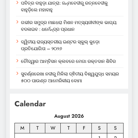
ପବିତ୍ର ବାହୁଡ଼ା ଯାତ୍ରା: ଜନ୍ମବେଦୀରୁ ରତ୍ନବେଦୀକୁ
ବାହୁଡ଼ିଲେ ମହାବାହୁ
ଗଭୀର ସମୁଦ୍ର ମାଛଧରା ମିଶନ ମତ୍ସ୍ୟଜୀବୀଙ୍କ ଭାଗ୍ୟ
ବଦଳାଇବ : ଧର୍ମେନ୍ଦ୍ର ପ୍ରଧାନ
ଦ୍ୱିତୀୟ ରାଜ୍ୟସ୍ତରୀୟ ଇଣ୍ଟର ସ୍କୁଲ୍ କୁଡ଼ୋ
ପ୍ରତିଯୋଗିତା – ୨୦୨୬
ଚୌଦ୍ୱାର ଆମ୍ବିସନ କ୍ଲବରେ ମେଗା ରକ୍ତଦାନ ଶିବିର
ସୁବର୍ଣ୍ଣରେଖା ନଦୀରୁ ମିଳିଲା ଦ୍ଵିତୀୟ ବିଶ୍ୱଯୁଦ୍ଧ ସମୟର
୫୦୦ ପାଉଣ୍ଡ ଆମେରିକୀୟ ବୋମା
Calendar
August 2026
M
T
W
T
F
S
S