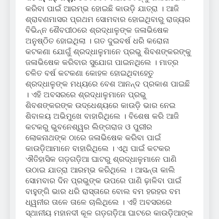
କରିବା ପାଇଁ ଆରମ୍ଭ ହୋଇଛି କାଉଡ଼ି ଯାତ୍ରା । ଆଜି
ଶ୍ରାବଣମାସର ପ୍ରଥମ ସୋମବାର ହୋଇଥିବାରୁ ରାଜ୍ୟର
ବିଭିନ୍ନ ଶୈବପୀଠରେ ଶ୍ରଦ୍ଧାଳୁଙ୍କ ଜଳାଭିଷେକ
ଅନୁଷ୍ଠିତ ହୋଇଥିଲା । ଗତ ଦୁଇବର୍ଷ ଧରି କରୋନା
କଟକଣା ଯୋଗୁଁ ଶ୍ରଦ୍ଧାଳୁମାନେ ପ୍ରଭୁ ଶିବଶଙ୍କରଙ୍କୁ
ଜଳାଭିଷେକ କରିବାର ସୁଯୋଗ ପାଇନଥିଲେ । ମାତ୍ର
ଚଳିତ ବର୍ଷ କଟକଣା କୋହଳ ହୋଇଥିବାହେତୁ
ଶ୍ରଦ୍ଧାଳୁଙ୍କ ମଧ୍ୟରେ ବେଶ ଆନନ୍ଦ ପ୍ରକାଶ ପାଇଛି
। ଏହି ଅବସରରେ ଶ୍ରଦ୍ଧାଳୁମାନେ ପ୍ରଭୁ
ଶିବଶଙ୍କରଙ୍କ ଉଦ୍ଧେଶ୍ୟରେ କାଉଡ଼ି ଭାର ନେଇ
ଶିବାଳୟ ଅଭିମୁଖେ ବାହାରିଥିଲେ । ବିଶେଷ କରି ଆଜି
କଟକରୁ ଭୁବନେଶ୍ୱର ଲିଙ୍ଗରାଜ ଓ ପୁରୀର
ଲୋକନାଥଙ୍କ ଠାରେ ଜଳାଭିଷେକ କରିବା ପାଇଁ
କାଉଡ଼ିଆମାନେ ବାହାରିଥିଲେ । ଏଥି ପାଇଁ କଟକର
ଐତିହାସିକ ଗଡ଼ଗଡ଼ିଆ ଘାଟରୁ ଶ୍ରଦ୍ଧାଳୁମାନେ ପାଣି
ଉଠାଇ ଯାତ୍ରା ଆରମ୍ଭ କରିଥିଲେ । ଆସନ୍ତା କାଲି
ସୋମବାର ଦିନ ପ୍ରଭୁଙ୍କ ଉପରେ ପାଣି ଢ଼ାଳିବା ପାଇଁ
ବାହୁଙ୍ଗି ଭାର ଧରି ରାସ୍ତାରେ ବୋଲ ବମ ହରହର ବମ
ଧ୍ୱନୀର ତାଳେ ତାଳେ ଚାଲିଥିଲେ । ଏହି ଅବସରରେ
ସ୍ଥାନୀୟ ମହାନଦୀ କୂଳ ଗଡ଼ଗଡ଼ିଆ ଘାଟରେ କାଉଡ଼ିଆଙ୍କ