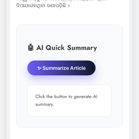
ଦିଆଯାଇନଥିବା ଜଣାପଡ଼ିଛି ।
🤖 AI Quick Summary
✨ Summarize Article
Click the button to generate AI
summary.