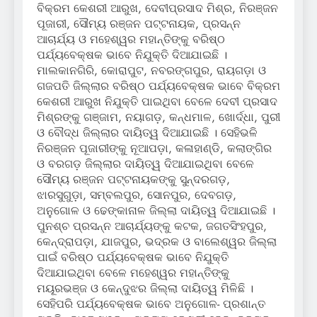
ବିକ୍ରମ କେଶରୀ ଆରୁଖ, ଦେବୀପ୍ରସାଦ ମିଶ୍ର, ନିରଞ୍ଜନ
ପୂଜାରୀ, ସୌମ୍ୟ ରଞ୍ଜନ ପଟ୍ଟନାୟକ, ପ୍ରସନ୍ନ
ଆଚାର୍ଯ୍ୟ ଓ ମହେଶ୍ୱର ମହାନ୍ତିଙ୍କୁ ବରିଷ୍ଠ
ପର୍ଯ୍ୟବେକ୍ଷକ ଭାବେ ନିଯୁକ୍ତି ଦିଆଯାଇଛି ।
ମାଲକାନଗିରି, କୋରାପୁଟ, ନବରଙ୍ଗପୁର, ରାୟଗଡ଼ା ଓ
ଗଜପତି ଜିଲ୍ଲାର ବରିଷ୍ଠ ପର୍ଯ୍ୟବେକ୍ଷକ ଭାବେ ବିକ୍ରମ
କେଶରୀ ଆରୁଖ ନିଯୁକ୍ତି ପାଇଥିବା ବେଳେ ଦେବୀ ପ୍ରସାଦ
ମିଶ୍ରଙ୍କୁ ଗଞ୍ଜାମ, ନୟାଗଡ଼, କନ୍ଧମାଳ, ଖୋର୍ଦ୍ଧା, ପୁରୀ
ଓ ବୌଦ୍ଧ ଜିଲ୍ଲାର ଦାୟିତ୍ୱ ଦିଆଯାଇଛି । ସେହିଭଳି
ନିରଞ୍ଜନ ପୂଜାରୀଙ୍କୁ ନୂଆପଡ଼ା, କଳାହାଣ୍ଡି, କଲାଙ୍ଗିର
ଓ ବରଗଡ଼ ଜିଲ୍ଲାର ଦାୟିତ୍ୱ ଦିଆଯାଇଥିବା ବେଳେ
ସୌମ୍ୟ ରଞ୍ଜନ ପଟ୍ଟନାୟକଙ୍କୁ ସୁନ୍ଦରଗଡ଼,
ଝାରସୁଗୁଡ଼ା, ସମ୍ବଲପୁର, ସୋନପୁର, ଦେବଗଡ଼,
ଅନୁଗୋଳ ଓ ଢେଙ୍କାନାଳ ଜିଲ୍ଲା ଦାୟିତ୍ୱ ଦିଆଯାଇଛି ।
ପୁନଶ୍ଚ ପ୍ରସନ୍ନ ଆଚାର୍ଯ୍ୟଙ୍କୁ କଟକ, ଜଗତସିଂହପୁର,
କେନ୍ଦ୍ରାପଡ଼ା, ଯାଜପୁର, ଭଦ୍ରକ ଓ ବାଲେଶ୍ୱର ଜିଲ୍ଲା
ପାଇଁ ବରିଷ୍ଠ ପର୍ଯ୍ୟବେକ୍ଷକ ଭାବେ ନିଯୁକ୍ତି
ଦିଆଯାଇଥିବା ବେଳେ ମହେଶ୍ୱର ମହାନ୍ତିଙ୍କୁ
ମୟୂରଭଞ୍ଜ ଓ କେନ୍ଦୁଝର ଜିଲ୍ଲା ଦାୟିତ୍ୱ ମିଳିଛି ।
ସେହିପରି ପର୍ଯ୍ୟବେକ୍ଷକ ଭାବେ ଅନୁଗୋଳ- ପ୍ରଶାନ୍ତ