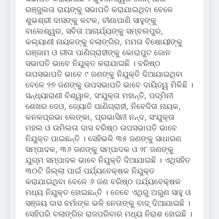
ରଞ୍ଜୁଲତା ରାୟଙ୍କୁ ସଭାପତି କରାଯାଇଥିବା ବେଳେ
ଶୁଭଶ୍ରୀ ଦାସଙ୍କୁ କଟକ, ବୀଣାପାଣି ସାହୁଙ୍କୁ
ବାଲେଶ୍ୱର, ସବିତା ଆଚାର୍ଯ୍ୟଙ୍କୁ ସମ୍ବଲପୁର,
କଲ୍ୟାଣୀ ନାୟକଙ୍କୁ ବଲାଙ୍ଗିର, ମମତା ବିଷୋୟୀଙ୍କୁ
ଗଞ୍ଜାମ ଓ ରୀତା ପାଣିଗ୍ରାହୀଙ୍କୁ କୋରାପୁଟ ଜୋନ
ସଭାପତି ଭାବେ ନିଯୁକ୍ତ କରାଯାଇଛି । ବରିଷ୍ଠ
ଉପସଭାପତି ଭାବେ ୯ ଜଣଙ୍କୁ ନିଯୁକ୍ତି ଦିଆଯାଇଥିବା
ବେଳେ ୨୭ ଜଣଙ୍କୁ ଉପସଭାପତି ଭାବେ ଦାୟିତ୍ୱ ମିଳିଛି ।
ସନ୍ଧ୍ୟାରାଣୀ ବିଶ୍ୱାଳ, ସଂଯୁକ୍ତା ମହାନ୍ତି, ପଦ୍ମିନୀ
ଶେଖର ଦେଓ, ଜ୍ୟୋତି ପାଣିଗ୍ରାହୀ, ନିବେଦିତା ନାୟକ,
କନକପ୍ରଭା ଲେଙ୍କା, ପ୍ରଭାସିନୀ ନନ୍ଦ, ସଂଯୁକ୍ତା
ମହଲ ଓ ଉମିଲତା ଦାସ ବରିଷ୍ଠ ଉପସଭାପତି ଭାବେ
ନିଯୁକ୍ତ ପାଇଛନ୍ତି । ସେହିଭଳି ୩୫ ଜଣଙ୍କୁ ସାଧାରଣ
ସମ୍ପାଦକ, ୩୬ ଜଣଙ୍କୁ ସମ୍ପାଦକ ଓ ୨୮ ଜଣଙ୍କୁ
ଯୁଗ୍ମ ସମ୍ପାଦକ ଭାବେ ନିଯୁକ୍ତି ଦିଆଯାଇଛି । ଏଥିସହିତ
୩୦ଟି ଜିଲ୍ଲା ପାଇଁ ପର୍ଯ୍ୟବେକ୍ଷକ ନିଯୁକ୍ତ
କରାଯାଇଥିବା ବେଳେ ୬ ଜଣ ବରିଷ୍ଠ ପର୍ଯ୍ୟବେକ୍ଷକ
ମଧ୍ୟ ନିଯୁକ୍ତ ହୋଇଛନ୍ତି । ତେବେ ଏଥିରୁ ଅରୁଣ ସାହୁ ଓ
ସଞ୍ଜୟ ଦାସ ବର୍ମାଙ୍କ ଭଳି ନେତାଙ୍କୁ ବାଦ୍ ଦିଆଯାଇଛି ।
ସେହିପରି ବଲାଙ୍ଗିର ରାଜପରିବାର ମଧ୍ୟ ନିରାଶ ହୋଇଛି ।