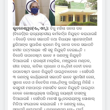
ଭୁବନେଶ୍ୱର(ଏନ୍‌.ଏମ୍‌.):
ବିଜୁ ମହିଳା ଜନତା ଦଳ
(ବିଜେଡ଼ି)ର ରାଜ୍ୟସ୍ତରୀୟ କର୍ମକର୍ତ୍ତା ନିଯୁକ୍ତ କରାଯାଇଛି
। ବିଜେଡ଼ି ଦଳର ସଭାପତି ତଥା ବିଧାୟକ ସ୍ନେହାଙ୍ଗିନୀ
ଛୁରିଆଙ୍କ ସୁପାରିଶ କ୍ରମେ ବିଜୁ ଜନତା ଦଳର ସଭାପତି
ନବୀନ ପଟ୍ଟନାୟକ ଏହି ସବୁ ନିଯୁକ୍ତି ଦେଇଛନ୍ତି ।
ବିଜେଡି ଉପଦେଷ୍ଟା ଭାବେ ୫ ଜଣଙ୍କୁ ନିଯୁକ୍ତି
ଦିଆଯାଇଛି । ରାଜଶ୍ରୀ ମଲ୍ଲିକ, ମଞ୍ଜୁଲତା ମଣ୍ଡଳ,
ରୀତା ତରାଇ, ଲତିକା ପ୍ରଧାନ ଓ ନନ୍ଦିନୀ ଦେବୀ ଦଳର
ଉପଦେଷ୍ଟା ଭାବେ ନିଯୁକ୍ତି ପାଇଥିବାବେଳେ । ସେହିପରି
୩ ଜଣଙ୍କୁ କାର୍ଯ୍ୟକାରୀ ସଭାପତି ଭାବେ ସୁବାସିନୀ ଜେନା,
ସୁଲତା ଦେଓ ଓ ନିବେଦିତା ମହାନ୍ତିଙ୍କୁ ଦାୟିତ୍ୱ ମିଳିଛି ।
କସ୍ତୁରୀ ମହାପାତ୍ର ମହାସଚିବ ଭାବେ ନିଯୁକ୍ତି ପାଇଥିବା
ବେଳେ କୋଷାଧ୍ୟକ୍ଷ ଦାୟିତ୍ୱ ଜୟଶ୍ରୀ ଦାସଙ୍କୁ
ଦିଆଯାଇଛି । ସେହିପରି ମାନସୀ ସୁନ୍ଦରରାୟଙ୍କୁ ସୋଶାଲ୍
ମିଡିଆ ସଂଯୋଜକ କରାଯାଇଛି । ୭ ଜଣଙ୍କୁ ଜୋନ୍
ସଭାପତି କରାଯାଇଛି । ଭୁବନେଶ୍ୱର ଜୋନ୍ ପାଇଁ