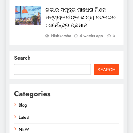
ଗଭୀର ସମୁଦ୍ର ମାଛଧରା ମିଶନ
ମତ୍ସ୍ୟଜୀବୀଙ୍କ ଭାଗ୍ୟ ବଦଳାଇବ
: ଧର୍ମେନ୍ଦ୍ର ପ୍ରଧାନ
Nishkarsha
4 weeks ago
0
Search
SEARCH
Categories
Blog
Latest
NEW