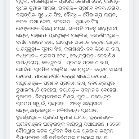
ମୁଦୁଲି, ବାଲେଶ୍ୱର– ପ୍ରତାପ କେଶରୀ ଦେବ, ବରଗଡ଼-
ସୁଧୀର କୁମାର ସାମଲ, ଭଦ୍ରକ– ପ୍ରଣବ ବଳବନ୍ତରାୟ,
ବଲାଙ୍ଗିର- ସୁଶାନ୍ତ ସିଂହ, ବୌଦ୍ଧ– ସୌଭାଗ୍ୟ ନାୟକ,
କଟକ- ଉଷା ଦେବୀ, ଦେବଗଡ଼– ସୁଶାନ୍ତ ସିଂହ,
ଢେଙ୍କାନାଳ- ବିଜୟ ନାୟକ, ଗଜପତି- ଅତନୁ ସବ୍ୟସାଚୀ
ନାୟକ, ଗଞ୍ଜାମ- ପ୍ରଫୁଲ୍ଲ ମଲ୍ଲିକ, ଜଗତସିଂହପୁର–
ସମୀର ରଞ୍ଜନ ଦାଶ, ଯାଜପୁର- ଅଶୋକ ଚନ୍ଦ୍ର ପଣ୍ଡା,
ଝାରସୁଗୁଡ଼ା– ସୁବାସ ସିଂହ, କଳାହାଣ୍ଡି- ନବ କିଶୋର ଦାସ,
କନ୍ଧମାଳ– ପ୍ରତାପ ଜେନା, କେନ୍ଦ୍ରାପଡ଼ା- ଦେବାଶିଷ
ସାମନ୍ତରାୟ, କେନ୍ଦୁଝର– ପ୍ରଣବ ପ୍ରକାଶ ଦାସ,
ଖୋର୍ଦ୍ଧା- ପ୍ରମିଳା ମଲ୍ଲିକ, କୋରାପୁଟ– ଚନ୍ଦ୍ର ସାରଥୀ
ବେହେରା, ମାଲକାନଗିରି- ଚନ୍ଦ୍ର ସାରଥୀ ବେହେରା,
ମୟୂରଭଞ୍ଜ– ପ୍ରଣବ ପ୍ରକାଶ ଦାସ, ନବରଙ୍ଗପୁର-
ତୁଷାରକାନ୍ତି ବେହେରା, ନୟାଗଡ଼– ପଦ୍ମନାଭ ବେହେରା,
ନୂଆପଡ଼ା- ଦିବ୍ୟଶଙ୍କର ମିଶ୍ର, ପୁରୀ– ରଣେନ୍ଦ୍ର
ପ୍ରତାପ ସ୍ୱାଇଁ, ରାୟଗଡ଼ା– ଅତନୁ ସବ୍ୟସାଚୀ
ନାୟକ,ସମ୍ବଲପୁର– ନଳିନୀକାନ୍ତ ପ୍ରଧାନ,
ସୁବର୍ଣ୍ଣପୁର– ପ୍ରଦୀପ କୁମାର ଅମାତ, ସୁନ୍ଦରଗଡ଼–
ପ୍ରୀତିରଞ୍ଜନ ଘଡ଼େଇଙ୍କ ଦାୟିତ୍ୱ ଦିଆଯାଇଛି । ତେବେ
ଚୌଦ୍ୱାର କଟକ ପୂର୍ବତନ ବିଧାୟକ ପ୍ରଭାତ ରଞ୍ଜନ
ବିଶ୍ୱାଳଙ୍କୁ ଏହି କର୍ମକର୍ତ୍ତାଙ୍କ ମଧ୍ୟରେ ସ୍ଥାନ