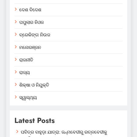
ଦେଶ ବିଦେଶ
ପପୁଲାର ନିଓଜ
ବ୍ରେକିଙ୍ଗ ନିଉଜ
ମନୋରଞ୍ଜନ
ରାଜନୀତି
ରାଜ୍ୟ
ଶିକ୍ଷା ଓ ନିଯୁକ୍ତି
ସ୍ୱାସ୍ଥ୍ୟ
Latest Posts
ପବିତ୍ର ବାହୁଡ଼ା ଯାତ୍ରା: ଜନ୍ମବେଦୀରୁ ରତ୍ନବେଦୀକୁ