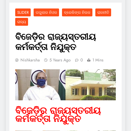
SLIDER
ପପୁଲାର ନିଓଜ
ବ୍ରେକିଙ୍ଗ ନିଉଜ
ରାଜନୀତି
ରାଜ୍ୟ
ବିଜେଡ଼ିର ରାଜ୍ୟସ୍ତରୀୟ
କର୍ମକର୍ତ୍ତା ନିଯୁକ୍ତ
Nishkarsha
5 Years Ago
0
1 Mins
ବିଜେଡ଼ିର ରାଜ୍ୟସ୍ତରୀୟ
କର୍ମକର୍ତ୍ତା ନିଯୁକ୍ତ