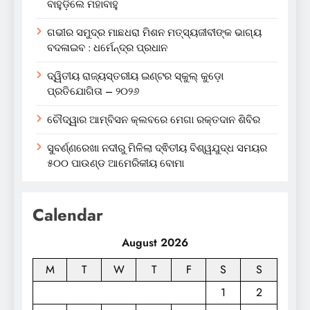
ବାହୁଡ଼ିଲେ ମହାବାହୁ
ଗଭୀର ସମୁଦ୍ର ମାଛଧରା ମିଶନ ମତ୍ସ୍ୟଜୀବୀଙ୍କ ଭାଗ୍ୟ
ବଦଳାଇବ : ଧର୍ମେନ୍ଦ୍ର ପ୍ରଧାନ
ଦ୍ୱିତୀୟ ରାଜ୍ୟସ୍ତରୀୟ ଇଣ୍ଟର ସ୍କୁଲ୍ କୁଡ଼ୋ
ପ୍ରତିଯୋଗିତା – ୨୦୨୬
ଚୌଦ୍ୱାର ଆମ୍ବିସନ କ୍ଲବରେ ମେଗା ରକ୍ତଦାନ ଶିବିର
ସୁବର୍ଣ୍ଣରେଖା ନଦୀରୁ ମିଳିଲା ଦ୍ଵିତୀୟ ବିଶ୍ୱଯୁଦ୍ଧ ସମୟର
୫୦୦ ପାଉଣ୍ଡ ଆମେରିକୀୟ ବୋମା
Calendar
August 2026
M
T
W
T
F
S
S
1
2