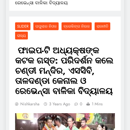
ରେଭେନ୍‌ସା ବାଳିକା ବିଦ୍ୟାଳୟ
SLIDER
ପପୁଲାର ନିଓଜ
ବ୍ରେକିଙ୍ଗ ନିଉଜ
ରାଜନୀତି
ରାଜ୍ୟ
ଫାଇପ-ଟି ଅଧ୍ୟକ୍ଷଙ୍କ
କଟକ ଗସ୍ତ: ପରିଦର୍ଶନ କଲେ
ଚଣ୍ଡୀ ମନ୍ଦିର, ଏସସିବି,
ତାଳଦଣ୍ଡା କେନାଲ ଓ
ରେଭେନ୍‌ସା ବାଳିକା ବିଦ୍ୟାଳୟ
Nishkarsha
3 Years Ago
0
1 Mins