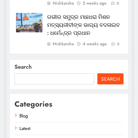
Nishkarsha
2 weeks ago
0
ଗଭୀର ସମୁଦ୍ର ମାଛଧରା ମିଶନ
ମତ୍ସ୍ୟଜୀବୀଙ୍କ ଭାଗ୍ୟ ବଦଳାଇବ
: ଧର୍ମେନ୍ଦ୍ର ପ୍ରଧାନ
Nishkarsha
4 weeks ago
0
Search
SEARCH
Categories
Blog
Latest