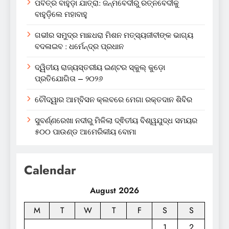
ପବିତ୍ର ବାହୁଡ଼ା ଯାତ୍ରା: ଜନ୍ମବେଦୀରୁ ରତ୍ନବେଦୀକୁ
ବାହୁଡ଼ିଲେ ମହାବାହୁ
ଗଭୀର ସମୁଦ୍ର ମାଛଧରା ମିଶନ ମତ୍ସ୍ୟଜୀବୀଙ୍କ ଭାଗ୍ୟ
ବଦଳାଇବ : ଧର୍ମେନ୍ଦ୍ର ପ୍ରଧାନ
ଦ୍ୱିତୀୟ ରାଜ୍ୟସ୍ତରୀୟ ଇଣ୍ଟର ସ୍କୁଲ୍ କୁଡ଼ୋ
ପ୍ରତିଯୋଗିତା – ୨୦୨୬
ଚୌଦ୍ୱାର ଆମ୍ବିସନ କ୍ଲବରେ ମେଗା ରକ୍ତଦାନ ଶିବିର
ସୁବର୍ଣ୍ଣରେଖା ନଦୀରୁ ମିଳିଲା ଦ୍ଵିତୀୟ ବିଶ୍ୱଯୁଦ୍ଧ ସମୟର
୫୦୦ ପାଉଣ୍ଡ ଆମେରିକୀୟ ବୋମା
Calendar
August 2026
M
T
W
T
F
S
S
1
2