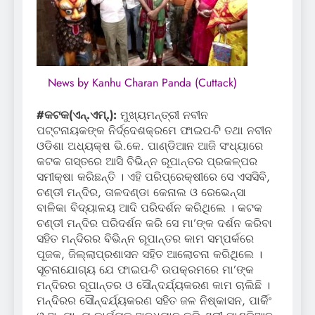
News by Kanhu Charan Panda (Cuttack)
#କଟକ(ଏନ୍‌.ଏମ୍‌.):
ମୁଖ୍ୟମନ୍ତ୍ରୀ ନବୀନ
ପଟ୍ଟନାୟକଙ୍କ ନିର୍ଦ୍ଦେଶକ୍ରମେ ଫାଇପ-ଟି ତଥା ନବୀନ
ଓଡିଶା ଅଧ୍ୟକ୍ଷ ଭି.କେ. ପାଣ୍ଡିଆନ ଆଜି ସଂଧ୍ୟାରେ
କଟକ ଗସ୍ତରେ ଆସି ବିଭିନ୍ନ ରୂପାନ୍ତର ପ୍ରକଳ୍ପର
ସମୀକ୍ଷା କରିଛନ୍ତି । ଏହି ପରିପ୍ରେକ୍ଷୀରେ ସେ ଏସସିବି,
ଚଣ୍ଡୀ ମନ୍ଦିର, ତାଳଦଣ୍ଡା କେନାଲ ଓ ରେଭେନ୍‌ସା
ବାଳିକା ବିଦ୍ୟାଳୟ ଆଦି ପରିଦର୍ଶନ କରିଥିଲେ । କଟକ
ଚଣ୍ଡୀ ମନ୍ଦିର ପରିଦର୍ଶନ କରି ସେ ମା’ଙ୍କ ଦର୍ଶନ କରିବା
ସହିତ ମନ୍ଦିରର ବିଭିନ୍ନ ରୂପାନ୍ତର କାମ ସମ୍ପର୍କରେ
ପୂଜକ, ଜିଲ୍ଲାପ୍ରଶାସନ ସହିତ ଆଲୋଚନା କରିଥିଲେ ।
ସୂଚନାଯୋଗ୍ୟ ଯେ ଫାଇପ-ଟି ଉପକ୍ରମରେ ମା’ଙ୍କ
ମନ୍ଦିରର ରୂପାନ୍ତର ଓ ସୌନ୍ଦର୍ଯ୍ୟକରଣ କାମ ଚାଲିଛି ।
ମନ୍ଦିରର ସୌନ୍ଦର୍ଯ୍ୟକରଣ ସହିତ ଜଳ ନିଷ୍କାସନ, ପାର୍କିଂ