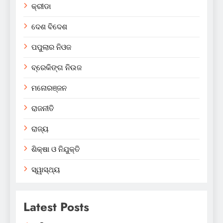
କ୍ରୀଡା
ଦେଶ ବିଦେଶ
ପପୁଲାର ନିଓଜ
ବ୍ରେକିଙ୍ଗ ନିଉଜ
ମନୋରଞ୍ଜନ
ରାଜନୀତି
ରାଜ୍ୟ
ଶିକ୍ଷା ଓ ନିଯୁକ୍ତି
ସ୍ୱାସ୍ଥ୍ୟ
Latest Posts