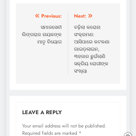
Post
Previous:
Next:
navigation
ସମାଜସେବୀ
ବଢ଼ିଲା କରୋନା
ଲିଙ୍ଗରାଜ ନାୟକଙ୍କ
ସଂକ୍ରମଣ:
ମାତୃ ବିୟୋଗ
ଆସିପାରେ କଟକଣା
ଗାଇଡ଼ଲାଇନ,
୩ହଜାର ଛୁଇଁଲାଣି
ସକ୍ରିୟ ରୋଗୀଙ୍କ
ସଂଖ୍ୟା
LEAVE A REPLY
Your email address will not be published.
Required fields are marked
*