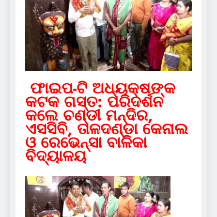
ଫାଇପ-ଟି ଅଧ୍ୟକ୍ଷଙ୍କ
କଟକ ଗସ୍ତ: ପରିଦର୍ଶନ
କଲେ ଚଣ୍ଡୀ ମନ୍ଦିର,
ଏସସିବି, ତାଳଦଣ୍ଡା କେନାଲ
ଓ ରେଭେନ୍‌ସା ବାଳିକା
ବିଦ୍ୟାଳୟ