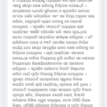
ଓ ଅନ୍ୟାନ୍ୟ କାର୍ଯ୍ୟକୁ ଅନୁଧ୍ୟାନ କରି ଶ୍ରୀ ପାଣ୍ଡିଆନ
ଏହାକୁ ଶୀଘ୍ର ଶେଷ କରିବାକୁ ନିର୍ଦ୍ଦେଶ ଦେଇଛନ୍ତି ।
ଯାତ୍ରୀମାନେ ଯେପରି ସୁବିଧାରେ ଓ ଶୃଙ୍ଖଳିତ ଭାବରେ
ମା’ଙ୍କ ଦର୍ଶନ କରିପାରିବେ ଏବଂ ଏକ ଦିବ୍ୟ ଅନୁଭବ ଲାଭ
କରିବେ, ସେଥିପ୍ରତି ଧ୍ୟାନ ଦେବାକୁ ସେ ପରାମର୍ଶ
ଦେଇଥିଲେ । ଏଥିସହିତ ଫାଇପ-ଟି ଅଧ୍ୟକ୍ଷ ଶ୍ରୀ
ପାଣ୍ଡିଆନ ଏସସିବି ପରିଦର୍ଶନ କରି ଏହାର ରୂପାନ୍ତର
କାମର ଅଗ୍ରଗତି ସମ୍ପର୍କରେ ସମୀକ୍ଷା କରିଥିଲେ । ୪ଟି
କ୍ଲିନିକାଲ ବ୍ଲକ୍ ଓ ୧୩ଟି ଆବାସିକ ବ୍ଲକ୍‌ର ନିର୍ମାଣ
କାର୍ଯ୍ୟ ଯଥା ଶୀଘ୍ର ସମ୍ପୂର୍ଣ୍ଣ ଭାବେ ଶେଷ କରିବାକୁ ସେ
ନିର୍ଦ୍ଦେଶ ଦେଇଥିଲେ । ଶ୍ରୀ ପାଣ୍ଡିଆନ ଏହାପରେ
ରେଭେନ୍‌ସା ବାଳିକା ବିଦ୍ୟାଳୟ ବୁଲି ଦେଖିବା ସହ ସେଠାରେ
ବିଦ୍ୟାଳୟର ଶିକ୍ଷୟିତ୍ରୀମାନଙ୍କ ସହ ଆଲୋଚନା
କରିଥିଲେ । ଏଥିସହିତ ହେରିଟେଜ ବିଲଡିଂ ରିଷ୍ଟୋର
କରିବା ପାଇଁ ପୂର୍ତ୍ତ ବିଭାଗକୁ ନିର୍ଦ୍ଦେଶ ଦେଇଥିଲେ ।
ପୁନଶ୍ଚ ଫାଇପ-ଟି ଉପକ୍ରମରେ ସ୍କୁଲର ବିକାଶ
କରାଯିବ ବୋଲି ଶ୍ରୀ ପାଣ୍ଡିଆନ୍ ପ୍ରକାଶ କରି ଥିଲେ ।
ଫାଇପ-ଟି ଅଧ୍ୟକ୍ଷଙ୍କ ଗସ୍ତ ସମୟରେ ପୂର୍ତ୍ତ ବିଭାଗ
ପ୍ରମୂଖ ସଚିବ, ଜିଲ୍ଲାପାଳ ନରହରି ସେଠୀ, ସିଏମସି
କମିଶନର ନିଖିଲ ପୱନ କଲ୍ୟାଣ, କଟକ ଡିସିପି ପିନାକ
ମିଶ୍ର, ଓବିସିସି ପରିଚାଳନା ନିର୍ଦ୍ଦେଶକ ଓ ପୂର୍ତ୍ତ ବିଭାଗର