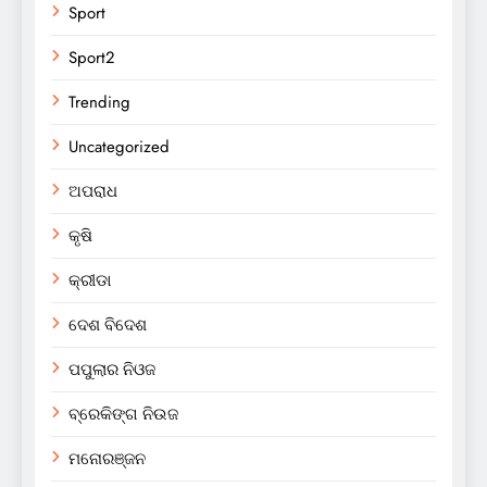
Sport
Sport2
Trending
Uncategorized
ଅପରାଧ
କୃଷି
କ୍ରୀଡା
ଦେଶ ବିଦେଶ
ପପୁଲାର ନିଓଜ
ବ୍ରେକିଙ୍ଗ ନିଉଜ
ମନୋରଞ୍ଜନ