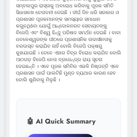
ସମ୍ବଲପୁର ରାସ୍ତାକୁ ଅବରୋଧ କରିବାକୁ ପୂଜକ ସମିତି
ସିଧାସଳଖ ଚେତାବନୀ ଦେଇଛି । ଦୀର୍ଘ ଦିନ ଧରି ସରକାର ଓ
ପ୍ରଶାସନ ପୂଜକମାନଙ୍କ ସମସ୍ୟାର ସମାଧାନ
କରୁନଥିôବା ଯୋଗୁଁ ଆନ୍ଦୋଳନରତ ସେବାୟତଙ୍କୁ
ବିଜେପି ଏବଂ ବିଶ୍ୱ ହିନ୍ଦୁ ପରିଷଦ ସମର୍ଥନ ଦେଇଛି । ବାବା
ଧବଳେଶ୍ୱରଙ୍କ ପୀଠରେ ପ୍ରଶାସନିକ ଉଦାସୀନତାକୁ
ବରଦାସ୍ତ କରାଯିବ ନାହିଁ ବୋଲି ବିଜେପି ପକ୍ଷରୁ
କୁହାଯାଇଛି । ତେବେ ଏହାର ତିବ୍ର ବିରୋଧ କରାଯିବ ବୋଲି
ଆଠଗଡ଼ ବିଜେପି ନେତା ବ୍ରଜେନ୍ଦ୍ର ରାୟ ସୂଚନା
ଦେଇଛନ୍ତି । ଏବେ ପୂଜକ ସମିତିର ଏଭଳି ନିଷ୍ପତ୍ତି ଏବେ
ପ୍ରଶାସନ ପାଇଁ ପାଲଟିଛି ମୁଣ୍ଡ ବ୍ୟଥାର କାରଣ ହେବ
ବୋଲି ଶୁଣିବାକୁ ମିଳୁଛି ।
🤖 AI Quick Summary