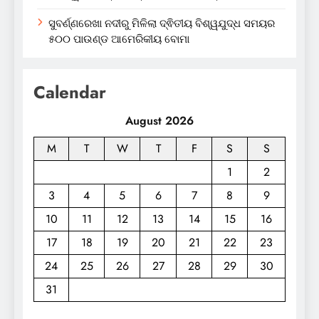
ସୁବର୍ଣ୍ଣରେଖା ନଦୀରୁ ମିଳିଲା ଦ୍ଵିତୀୟ ବିଶ୍ୱଯୁଦ୍ଧ ସମୟର
୫୦୦ ପାଉଣ୍ଡ ଆମେରିକୀୟ ବୋମା
Calendar
August 2026
M
T
W
T
F
S
S
1
2
3
4
5
6
7
8
9
10
11
12
13
14
15
16
17
18
19
20
21
22
23
24
25
26
27
28
29
30
31