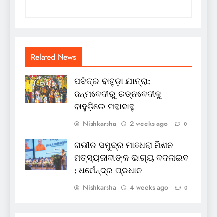
Related News
ପବିତ୍ର ବାହୁଡ଼ା ଯାତ୍ରା:
ଜନ୍ମବେଦୀରୁ ରତ୍ନବେଦୀକୁ
ବାହୁଡ଼ିଲେ ମହାବାହୁ
Nishkarsha
2 weeks ago
0
ଗଭୀର ସମୁଦ୍ର ମାଛଧରା ମିଶନ
ମତ୍ସ୍ୟଜୀବୀଙ୍କ ଭାଗ୍ୟ ବଦଳାଇବ
: ଧର୍ମେନ୍ଦ୍ର ପ୍ରଧାନ
Nishkarsha
4 weeks ago
0