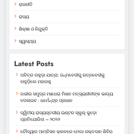
ରାଜନୀତି
ରାଜ୍ୟ
ଶିକ୍ଷା ଓ ନିଯୁକ୍ତି
ସ୍ୱାସ୍ଥ୍ୟ
Latest Posts
ପବିତ୍ର ବାହୁଡ଼ା ଯାତ୍ରା: ଜନ୍ମବେଦୀରୁ ରତ୍ନବେଦୀକୁ
ବାହୁଡ଼ିଲେ ମହାବାହୁ
ଗଭୀର ସମୁଦ୍ର ମାଛଧରା ମିଶନ ମତ୍ସ୍ୟଜୀବୀଙ୍କ ଭାଗ୍ୟ
ବଦଳାଇବ : ଧର୍ମେନ୍ଦ୍ର ପ୍ରଧାନ
ଦ୍ୱିତୀୟ ରାଜ୍ୟସ୍ତରୀୟ ଇଣ୍ଟର ସ୍କୁଲ୍ କୁଡ଼ୋ
ପ୍ରତିଯୋଗିତା – ୨୦୨୬
ଚୌଦ୍ୱାର ଆମ୍ବିସନ କ୍ଲବରେ ମେଗା ରକ୍ତଦାନ ଶିବିର