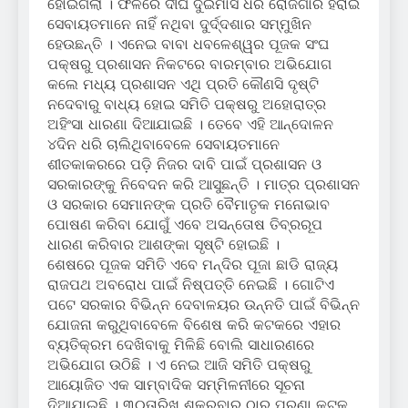
ହୋଇଗଲା । ଫଳରେ ଦୀର୍ଘ ଦୁଇମାସ ଧରି ରୋଜଗାର ହରାଇ
ସେବାୟତମାନେ ନାହିଁ ନଥିବା ଦୁର୍ଦ୍ଦଶାର ସମ୍ମୁଖିନ
ହେଉଛନ୍ତି । ଏନେଇ ବାବା ଧବଳେଶ୍ୱର ପୂଜକ ସଂଘ
ପକ୍ଷରୁ ପ୍ରଶାସନ ନିକଟରେ ବାରମ୍ବାର ଅଭିଯୋଗ
କଲେ ମଧ୍ୟ ପ୍ରଶାସନ ଏଥି ପ୍ରତି କୌଣସି ଦୃଷ୍ଟି
ନଦେବାରୁ ବାଧ୍ୟ ହୋଇ ସମିତି ପକ୍ଷରୁ ଅହୋରାତ୍ର
ଅହିଂସା ଧାରଣା ଦିଆଯାଇଛି । ତେବେ ଏହି ଆନ୍ଦୋଳନ
୪ଦିନ ଧରି ଚାଲିଥିବାବେଳେ ସେବାୟତମାନେ
ଶୀତକାକରରେ ପଡ଼ି ନିଜର ଦାବି ପାଇଁ ପ୍ରଶାସନ ଓ
ସରକାରଙ୍କୁ ନିବେଦନ କରି ଆସୁଛନ୍ତି । ମାତ୍ର ପ୍ରଶାସନ
ଓ ସରକାର ସେମାନଙ୍କ ପ୍ରତି ବୈମାତୃକ ମନୋଭାବ
ପୋଷଣ କରିବା ଯୋଗୁଁ ଏବେ ଅସନ୍ତୋଷ ତିବ୍ରରୂପ
ଧାରଣ କରିବାର ଆଶଙ୍କା ସୃଷ୍ଟି ହୋଇଛି ।
ଶେଷରେ ପୂଜକ ସମିତି ଏବେ ମନ୍ଦିର ପୂଜା ଛାଡି ରାଜ୍ୟ
ରାଜପଥ ଅବରୋଧ ପାଇଁ ନିଷ୍ପତ୍ତି ନେଇଛି । ଗୋଟିଏ
ପଟେ ସରକାର ବିଭିନ୍ନ ଦେବାଳୟର ଉନ୍ନତି ପାଇଁ ବିଭିନ୍ନ
ଯୋଜନା କରୁଥିବାବେଳେ ବିଶେଷ କରି କଟକରେ ଏହାର
ବ୍ୟତିକ୍ରମ ଦେଖିବାକୁ ମିଳିଛି ବୋଲି ସାଧାରଣରେ
ଅଭିଯୋଗ ଉଠିଛି । ଏ ନେଇ ଆଜି ସମିତି ପକ୍ଷରୁ
ଆୟୋଜିତ ଏକ ସାମ୍ବାଦିକ ସମ୍ମିଳନୀରେ ସୂଚନା
ଦିଆଯାଇଛି । ୩୦ତାରିଖ ଶୁକ୍ରବାର ଠାରୁ ପୁରୁଣା କଟକ