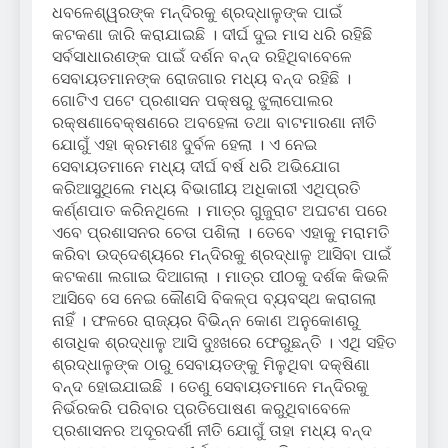
ଧବଳେଶ୍ୱରଙ୍କ ମନ୍ଦିରକୁ ଶ୍ରଦ୍ଧାଳୁଙ୍କ ପାଇଁ
କଟକଣା ଜାରି କରାଯାଇଛି । ଦୀର୍ଘ ଦୁଇ ମାସ ଧରି ରହିଛି
ସର୍ବସାଧାରଣଙ୍କ ପାଇଁ ଦର୍ଶନ ବନ୍ଦ ରହିଥିବାବେଳେ
ସେବାୟତମାନଙ୍କ ରୋଜଗାର ମଧ୍ୟ ବନ୍ଦ ରହିଛି ।
ଗୋଟିଏ ପଟେ ପ୍ରଶାସନ ପକ୍ଷରୁ ଝୁଲାପୋଲର
ରକ୍ଷଣାବେକ୍ଷଣରେ ଅବହେଳା ତଥା ବାଟମାରଣା ନୀତି
ଯୋଗୁଁ ଏହା କ୍ରମଶଃ ଦୁର୍ବଳ ହେଲା । ଏ ନେଇ
ସେବାୟତମାନେ ମଧ୍ୟ ଦୀର୍ଘ ବର୍ଷ ଧରି ଅଭିଯୋଗ
କରିଆସୁଥିଲେ ମଧ୍ୟ ବିଭାଗୀୟ ଅଧିକାରୀ ଏଥିପ୍ରତି
କର୍ଣ୍ଣପାତ କରିନଥିଲେ । ମାତ୍ର ଗୁଜୁରାଟ ଅଘଟଣ ପରେ
ଏବେ ପ୍ରଶାସନର ଚେତା ପଶିଲା । ତେବେ ଏହାକୁ ମରାମତି
କରିବା ଉଦ୍ଦେଶ୍ୟରେ ମନ୍ଦିରକୁ ଶ୍ରଦ୍ଧାଳୁ ଆସିବା ପାଇଁ
କଟକଣା ଲଗାଇ ଦିଆଗଲା । ମାତ୍ର ପୀଠକୁ ଦର୍ଶକ କିଭଳି
ଆସିବେ ସେ ନେଇ କୌଣସି ବିକଳ୍ପ ବ୍ୟବସ୍ଥ କରାଗଲା
ନାହିଁ । ଫଳରେ ରାଜ୍ୟର ବିଭିନ୍ନ କୋଣ ଅନୁକୋଣରୁ
ଶତାଧିକ ଶ୍ରଦ୍ଧାଳୁ ଆସି ଦୁଃଖରେ ଫେରୁଛନ୍ତି । ଏଥି ସହିତ
ଶ୍ରଦ୍ଧାଳୁଙ୍କ ଠାରୁ ସେବାୟତଙ୍କୁ ମିଳୁଥିବା ଦକ୍ଷିଣା
ବନ୍ଦ ହୋଇଯାଇଛି । ତେଣୁ ସେବାୟତମାନେ ମନ୍ଦିରକୁ
ନିର୍ଭରକରି ପରିବାର ପ୍ରତିପୋଷଣ କରୁଥିବାବେଳେ
ପ୍ରଶାସନର ଅଦୂରଦର୍ଶୀ ନୀତି ଯୋଗୁଁ ତାହା ମଧ୍ୟ ବନ୍ଦ