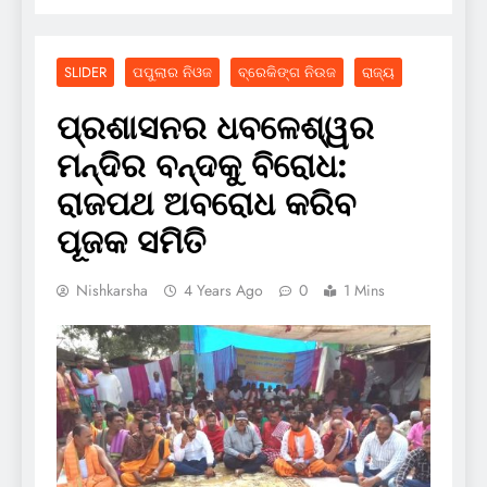
SLIDER
ପପୁଲାର ନିଓଜ
ବ୍ରେକିଙ୍ଗ ନିଉଜ
ରାଜ୍ୟ
ପ୍ରଶାସନର ଧବଳେଶ୍ୱର
ମନ୍ଦିର ବନ୍ଦକୁ ବିରୋଧ:
ରାଜପଥ ଅବରୋଧ କରିବ
ପୂଜକ ସମିତି
Nishkarsha
4 Years Ago
0
1 Mins