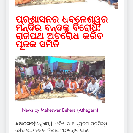
ପ୍ରଶାସନର ଧବଳେଶ୍ୱର
ମନ୍ଦିର ବନ୍ଦକୁ ବିରୋଧ:
ରାଜପଥ ଅବରୋଧ କରିବ
ପୂଜକ ସମିତି
News by Maheswar Behera (Athagarh)
#ଆଠଗଡ଼(ଏନ୍‌.ଏମ୍‌.):
ଓଡ଼ିଶାର ଅନ୍ୟତମ ପ୍ରସିଦ୍ଧ
ଶୈବ ପୀଠ କଟକ ଜିଲ୍ଲା ଆଠଗଡ଼ର ବାବା