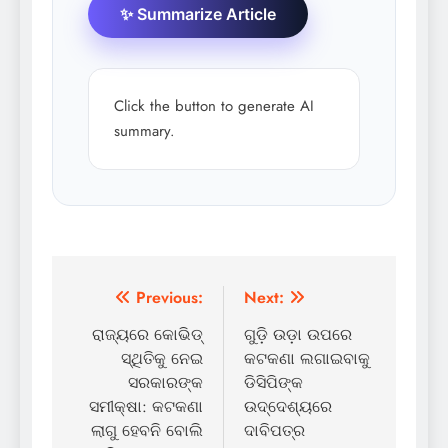
✨ Summarize Article
Click the button to generate AI
summary.
Post
Previous:
Next:
navigation
ରାଜ୍ୟରେ କୋଭିଡ୍
ଗୁଡ଼ି ଉଡ଼ା ଉପରେ
ସ୍ଥିତିକୁ ନେଇ
କଟକଣା ଲଗାଇବାକୁ
ସରକାରଙ୍କ
ଡିସିପିଙ୍କ
ସମୀକ୍ଷା: କଟକଣା
ଉଦ୍ଦେଶ୍ୟରେ
ଲାଗୁ ହେବନି ବୋଲି
ଦାବିପତ୍ର