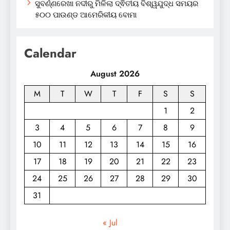
ସୁବର୍ଣ୍ଣରେଖା ନଦୀରୁ ମିଳିଲା ଦ୍ଵିତୀୟ ବିଶ୍ୱଯୁଦ୍ଧ ସମୟର
୫୦୦ ପାଉଣ୍ଡ ଆମେରିକୀୟ ବୋମା
Calendar
August 2026
M
T
W
T
F
S
S
1
2
3
4
5
6
7
8
9
10
11
12
13
14
15
16
17
18
19
20
21
22
23
24
25
26
27
28
29
30
31
« Jul