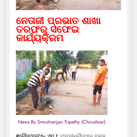
ନେତାଜୀ ପ୍ରଭାତ ଶାଖା
ତରଫରୁ ସଫେଇ
କାର୍ଯ୍ୟକ୍ରମ
News By Smrutiranjan Tripathy (Choudwar)
#ଚୌଦ୍ୱାର(ଏନ୍‌.ଏମ୍‌.):
ଟାଙ୍ଗୀ-ଚୌଦ୍ୱାର ବ୍ଲକ