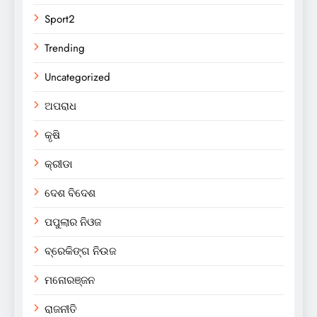
Sport2
Trending
Uncategorized
ଅପରାଧ
କୃଷି
କ୍ରୀଡା
ଦେଶ ବିଦେଶ
ପପୁଲାର ନିଓଜ
ବ୍ରେକିଙ୍ଗ ନିଉଜ
ମନୋରଞ୍ଜନ
ରାଜନୀତି