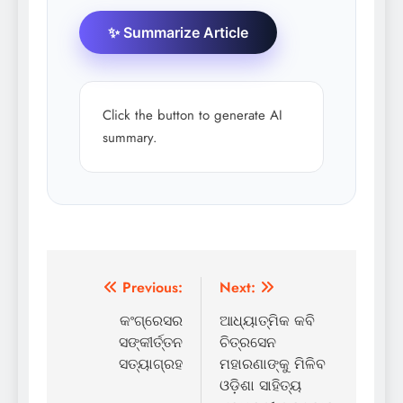
✨ Summarize Article
Click the button to generate AI
summary.
Post
Previous:
Next:
navigation
କଂଗ୍ରେସର
ଆଧ୍ୟାତ୍ମିକ କବି
ସଙ୍କୀର୍ତ୍ତନ
ଚିତ୍ରସେନ
ସତ୍ୟାଗ୍ରହ
ମହାରଣାଙ୍କୁ ମିଳିବ
ଓଡ଼ିଶା ସାହିତ୍ୟ