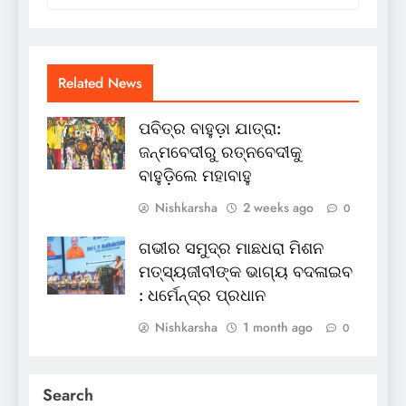
Related News
ପବିତ୍ର ବାହୁଡ଼ା ଯାତ୍ରା:
ଜନ୍ମବେଦୀରୁ ରତ୍ନବେଦୀକୁ
ବାହୁଡ଼ିଲେ ମହାବାହୁ
Nishkarsha
2 weeks ago
0
ଗଭୀର ସମୁଦ୍ର ମାଛଧରା ମିଶନ
ମତ୍ସ୍ୟଜୀବୀଙ୍କ ଭାଗ୍ୟ ବଦଳାଇବ
: ଧର୍ମେନ୍ଦ୍ର ପ୍ରଧାନ
Nishkarsha
1 month ago
0
Search