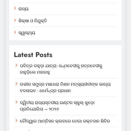
ରାଜ୍ୟ
ଶିକ୍ଷା ଓ ନିଯୁକ୍ତି
ସ୍ୱାସ୍ଥ୍ୟ
Latest Posts
ପବିତ୍ର ବାହୁଡ଼ା ଯାତ୍ରା: ଜନ୍ମବେଦୀରୁ ରତ୍ନବେଦୀକୁ
ବାହୁଡ଼ିଲେ ମହାବାହୁ
ଗଭୀର ସମୁଦ୍ର ମାଛଧରା ମିଶନ ମତ୍ସ୍ୟଜୀବୀଙ୍କ ଭାଗ୍ୟ
ବଦଳାଇବ : ଧର୍ମେନ୍ଦ୍ର ପ୍ରଧାନ
ଦ୍ୱିତୀୟ ରାଜ୍ୟସ୍ତରୀୟ ଇଣ୍ଟର ସ୍କୁଲ୍ କୁଡ଼ୋ
ପ୍ରତିଯୋଗିତା – ୨୦୨୬
ଚୌଦ୍ୱାର ଆମ୍ବିସନ କ୍ଲବରେ ମେଗା ରକ୍ତଦାନ ଶିବିର