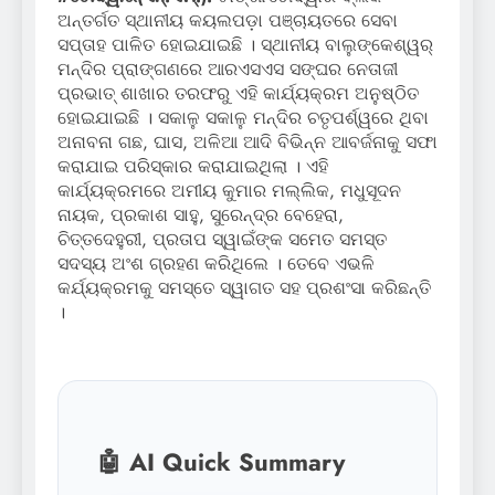
ଅନ୍ତର୍ଗତ ସ୍ଥାନୀୟ କୟଲପଡ଼ା ପଞ୍ଚାୟତରେ ସେବା
ସପ୍ତାହ ପାଳିତ ହୋଇଯାଇଛି । ସ୍ଥାନୀୟ ବାଲୁଙ୍କେଶ୍ୱର୍
ମନ୍ଦିର ପ୍ରାଙ୍ଗଣରେ ଆରଏସଏସ ସଙ୍ଘର ନେତାଜୀ
ପ୍ରଭାତ୍ ଶାଖାର ତରଫରୁ ଏହି କାର୍ଯ୍ୟକ୍ରମ ଅନୁଷ୍ଠିତ
ହୋଇଯାଇଛି । ସକାଳୁ ସକାଳୁ ମନ୍ଦିର ଚତୃପର୍ଶ୍ୱରେ ଥିବା
ଅନାବନା ଗଛ, ଘାସ, ଅଳିଆ ଆଦି ବିଭିନ୍ନ ଆବର୍ଜନାକୁ ସଫା
କରାଯାଇ ପରିସ୍କାର କରାଯାଇଥିଲା । ଏହି
କାର୍ଯ୍ୟକ୍ରମରେ ଅମୀୟ କୁମାର ମଲ୍ଲିକ, ମଧୁସୂଦନ
ନାୟକ, ପ୍ରକାଶ ସାହୁ, ସୁରେନ୍ଦ୍ର ବେହେରା,
ଚିତ୍ତଦେହୁରୀ, ପ୍ରତାପ ସ୍ୱାଇଁଙ୍କ ସମେତ ସମସ୍ତ
ସଦସ୍ୟ ଅଂଶ ଗ୍ରହଣ କରିଥିଲେ । ତେବେ ଏଭଳି
କର୍ଯ୍ୟକ୍ରମକୁ ସମସ୍ତେ ସ୍ୱାଗତ ସହ ପ୍ରଶଂସା କରିଛନ୍ତି
।
🤖 AI Quick Summary