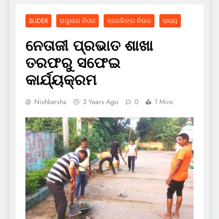
SLIDER
ପପୁଲାର ନିଓଜ
ବ୍ରେକିଙ୍ଗ ନିଉଜ
ରାଜ୍ୟ
ନେତାଜୀ ପ୍ରଭାତ ଶାଖା
ତରଫରୁ ସଫେଇ
କାର୍ଯ୍ୟକ୍ରମ
Nishkarsha
3 Years Ago
0
1 Mins