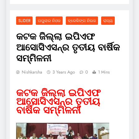
SLIDER
ପପୁଲାର ନିଓଜ
ବ୍ରେକିଙ୍ଗ ନିଉଜ
ରାଜ୍ୟ
କଟକ ଜିଲ୍ଲା ଇପିଏଫ
ଆସୋସିଏସନ୍‌ର ତୃତୀୟ ବାର୍ଷିକ
ସମ୍ମିଳନୀ
Nishkarsha
3 Years Ago
0
1 Mins
କଟକ ଜିଲ୍ଲା ଇପିଏଫ
ଆସୋସିଏସନ୍‌ର ତୃତୀୟ
ବାର୍ଷିକ ସମ୍ମିଳନୀ