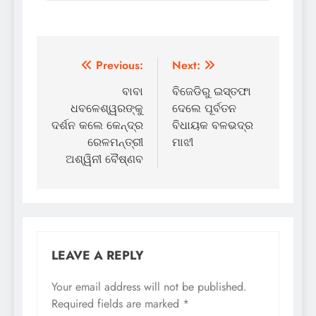
Post
Previous:
Next:
navigation
ବାବା
ବିଜେଡିରୁ ଇସ୍ତଫା
ଧବଳେଶ୍ୱରଙ୍କୁ
ଦେଲେ ପୂର୍ବତନ
ଦର୍ଶନ କଲେ କେନ୍ଦ୍ର
ବିଧାୟକ ବଳଭଦ୍ର
ରେଳମନ୍ତ୍ରୀ
ମାଝୀ
ଅଶ୍ୱିନୀ ବୈଷ୍ଣବ
LEAVE A REPLY
Your email address will not be published.
Required fields are marked
*