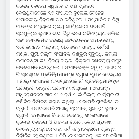
ବିନୋଦ ବେହେରା ସ୍ୱାଗତ ଭାଷଣ ପ୍ରଦାନ
ଦେଇଥିବାବେଳେ ସହ ସଂପାଦକ ବୁଲେଇ ବେହେରା
ସଂପାଦକୀୟ ବିବରଣୀ ପଠ କରିଥିଲେ । ସମ୍ମାନିତ ଅତିଥି
ମାନଙ୍କ ମଧ୍ୟରେ ରାଜ୍ୟ କାର୍ଯ୍ୟକାରୀ ସଭାପତି
ପ୍ରଫୁଲ୍ଲ କୁମାର ଦାସ, ସିଟୁ ନେତା ରବିନାରାୟଣ ମଲିକ
ଏବଂ କୋରକମିଟି ସଦସ୍ୟ ସଚ୍ଚିଦାନନ୍ଦ ସାମନ୍ତରାୟ,
ସରୋଜକାନ୍ତ ମଲ୍ଲିକ, ଗୀତାଞ୍ଜଳି ପାତ୍ର, ଉର୍ବଶୀ
ମିଶ୍ର, ପୁରୀ ଜିଲ୍ଲା ସଂପାଦକ କଣ୍ଡୁରି ସୁବୁଦ୍ଧି, ଜିଲ୍ଲା
ଉପଦେଷ୍ଟା ଇଂ. ବିଜୟ ନାୟକ, ବିକ୍ରମ ଛୋଟରାୟ ପମୁଖ
ଉଦବୋଧନ ଦେଇଥିଲେ । ସଂପାଦକଙ୍କ ଦ୍ୱାରା ଆଗତ ୪
ଟି ପ୍ରସ୍ତାବ ପ୍ରତିନିଧିମାନଙ୍କ ଦ୍ୱାରା ଗୃହୀତ ହୋଇଥିଲା
। ରାଜ୍ୟ ସଂପାଦକ ଅଂଶଗ୍ରହଣକାରୀ ପ୍ରତିନିଧିମାନଙ୍କ
ପ୍ରଶ୍ନର ଉତ୍ତର ପ୍ରଦାନ କରିଥିଲେ । ଅପରାହ୍ନ
ଅଧିବେଶନରେ ଆଗାମୀ ୨ ବର୍ଷ ପାଇଁ ଜିଲ୍ଲା କାର୍ଯ୍ୟକାରୀ
କମିଟିର ନିର୍ବାଚନ କରାଯାଇଥିଲା । ସଭାପତି ରାଜକିଶୋର
ସ୍ୱାଇଁ, ଉପସଭାପତି ଅଗାଧୁ ପ୍ରଧାନ, ସୁକାନ୍ତ କୁମାର
ସ୍ୱାଇଁ, ସମ୍ପାଦକ ବିନୋଦ ବେହେରା, ସହ-ସଂପାଦକ
ବୁଲେଇ ବେହେରା ଓ ଅଲେଖ ରାଉତ, କୋଷାଧ୍ୟକ୍ଷ
ଦେବେନ୍ଦ୍ର କୁମାର ସାହୁ, ସର୍ବ ସମ୍ମତିକ୍ରମେ ପ୍ରମୁଖ
ନିର୍ବାଚିତ ହୋଇଥିଲେ । ବିଭିନ୍ନ ସଂଗଠନରୁ ଏକ ୨୭ ଜଣିଆ