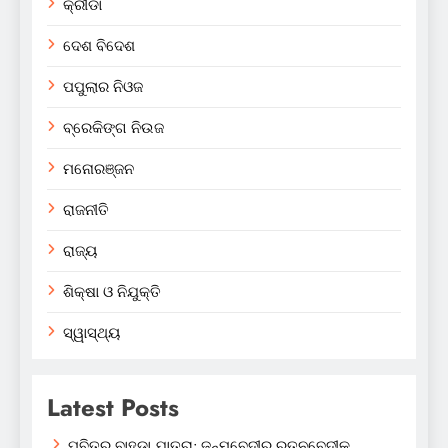
କ୍ରୀଡା
ଦେଶ ବିଦେଶ
ପପୁଲାର ନିଓଜ
ବ୍ରେକିଙ୍ଗ ନିଉଜ
ମନୋରଞ୍ଜନ
ରାଜନୀତି
ରାଜ୍ୟ
ଶିକ୍ଷା ଓ ନିଯୁକ୍ତି
ସ୍ୱାସ୍ଥ୍ୟ
Latest Posts
ପବିତ୍ର ବାହୁଡ଼ା ଯାତ୍ରା: ଜନ୍ମବେଦୀରୁ ରତ୍ନବେଦୀକୁ