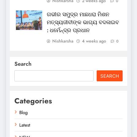
Nishkarsha
2 weeks ago
0
ଗଭୀର ସମୁଦ୍ର ମାଛଧରା ମିଶନ
ମତ୍ସ୍ୟଜୀବୀଙ୍କ ଭାଗ୍ୟ ବଦଳାଇବ
: ଧର୍ମେନ୍ଦ୍ର ପ୍ରଧାନ
Nishkarsha
4 weeks ago
0
Search
SEARCH
Categories
Blog
Latest