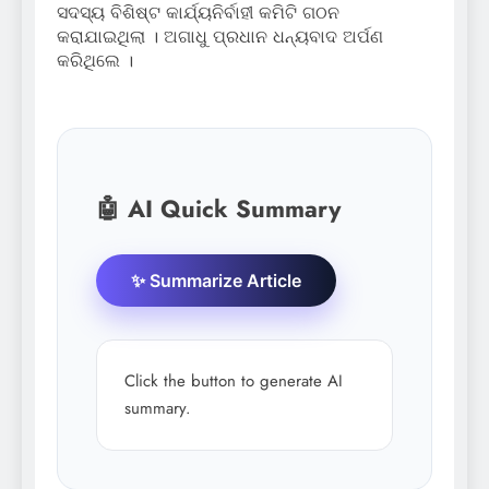
ସଦସ୍ୟ ବିଶିଷ୍ଟ କାର୍ଯ୍ୟନିର୍ବାହୀ କମିଟି ଗଠନ
କରାଯାଇଥିଲା । ଅଗାଧୁ ପ୍ରଧାନ ଧନ୍ୟବାଦ ଅର୍ପଣ
କରିଥିଲେ ।
🤖 AI Quick Summary
✨ Summarize Article
Click the button to generate AI
summary.