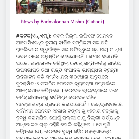
News by Padmalochan Mishra (Cuttack)
#କଟକ(ଏନ୍‌.ଏମ୍‌.):
କଟକ ଜିଲ୍ଲା ଇପିଏଫ ପେନସନ
ଆସୋସିଏସନ୍‌ର ତୃତୀୟ ବାର୍ଷିକ ସମ୍ମିଳନୀ ସଭାପତି
ରାଜକିଶୋର ସ୍ୱାଇଁଙ୍କ ସଭାପତିତ୍ୱରେ ସ୍ଥାନୀୟ ଗାନ୍ଧୀ
ଭବନ ଠାରେ ଅନୁଷ୍ଠିତ ହୋଇଯାଇଛି । ସଂଘର ସଭାପତି
ପତାକା ଉତ୍ତୋଳନ କରିଥିଲା ବେଳେ,ସମ୍ମିଳନୀକୁ ଜାତୀୟ
ଉପସଭାପତି ତଥା ରାଜ୍ୟ ସଂପାଦକ ଭାଗ୍ୟଧର ବ୍ରହ୍ମା
ଉଦଘାଟନ କରି ସମ୍ବିଧାନର ୩୦୯ଧାରା ଅନୁସାରେ
ସୁରକ୍ଷିତ ଓ ସଂଗଠିତ ପେନସନ ବ୍ୟବସ୍ଥା ସମ୍ପର୍କରେ
ଆଲୋକପାତ କରିଥିଲେ । ପେନସନ ବ୍ୟବସ୍ଥାରେ ଏବେ
କର୍ମଚାରୀମାନଙ୍କୁ ସର୍ବନିମ୍ନ ପେନସନ ସହିତ
ମହଙ୍ଗାଭତ୍ତା ପ୍ରଦାନ କରାଯାଉନାହିଁ । କେନ୍ଦ୍ରସରକାର
ସର୍ବନିମ୍ନ ପେନସନ ୧ହଜାର ଟଙ୍କା ରୁ ୯ହଜାର ଟଙ୍କାକୁ
ବୃଦ୍ଧି କରାନଯିବା ଯୋଗୁଁ ପଲ୍ଲୀ ଠାରୁ ଦିଲ୍ଲୀ ପର୍ଯ୍ୟନ୍ତ
ଆନ୍ଦୋଳନ ଚାଲୁ ରହିଛି ବୋଲି କହିଥିଲେ । ସେ ପୁଣି
କହିଥିଲେ ଯେ, ପେନସନ ବୃଦ୍ଧି ସହିତ ମହଙ୍ଗାଭତ୍ତା
ପ୍ରଦାନ ନହେଲେ ଆନ୍ଦୋଳନ ବ୍ୟାପକ ହେବ । ସଂପାଦକ