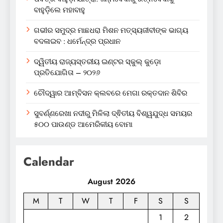
ବାହୁଡ଼ିଲେ ମହାବାହୁ
ଗଭୀର ସମୁଦ୍ର ମାଛଧରା ମିଶନ ମତ୍ସ୍ୟଜୀବୀଙ୍କ ଭାଗ୍ୟ
ବଦଳାଇବ : ଧର୍ମେନ୍ଦ୍ର ପ୍ରଧାନ
ଦ୍ୱିତୀୟ ରାଜ୍ୟସ୍ତରୀୟ ଇଣ୍ଟର ସ୍କୁଲ୍ କୁଡ଼ୋ
ପ୍ରତିଯୋଗିତା – ୨୦୨୬
ଚୌଦ୍ୱାର ଆମ୍ବିସନ କ୍ଲବରେ ମେଗା ରକ୍ତଦାନ ଶିବିର
ସୁବର୍ଣ୍ଣରେଖା ନଦୀରୁ ମିଳିଲା ଦ୍ଵିତୀୟ ବିଶ୍ୱଯୁଦ୍ଧ ସମୟର
୫୦୦ ପାଉଣ୍ଡ ଆମେରିକୀୟ ବୋମା
Calendar
August 2026
M
T
W
T
F
S
S
1
2