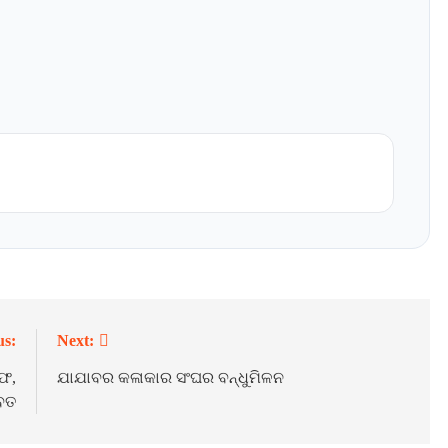
us:
Next:
ରଫ,
ଯାଯାବର କଳାକାର ସଂଘର ବନ୍ଧୁମିଳନ
ବତ