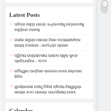
Latest Posts
ପବିତ୍ର ବାହୁଡ଼ା ଯାତ୍ରା: ଜନ୍ମବେଦୀରୁ ରତ୍ନବେଦୀକୁ
ବାହୁଡ଼ିଲେ ମହାବାହୁ
ଗଭୀର ସମୁଦ୍ର ମାଛଧରା ମିଶନ ମତ୍ସ୍ୟଜୀବୀଙ୍କ
ଭାଗ୍ୟ ବଦଳାଇବ : ଧର୍ମେନ୍ଦ୍ର ପ୍ରଧାନ
ଦ୍ୱିତୀୟ ରାଜ୍ୟସ୍ତରୀୟ ଇଣ୍ଟର ସ୍କୁଲ୍ କୁଡ଼ୋ
ପ୍ରତିଯୋଗିତା – ୨୦୨୬
ଚୌଦ୍ୱାର ଆମ୍ବିସନ କ୍ଲବରେ ମେଗା ରକ୍ତଦାନ
ଶିବିର
ସୁବର୍ଣ୍ଣରେଖା ନଦୀରୁ ମିଳିଲା ଦ୍ଵିତୀୟ ବିଶ୍ୱଯୁଦ୍ଧ
ସମୟର ୫୦୦ ପାଉଣ୍ଡ ଆମେରିକୀୟ ବୋମା
Calendar