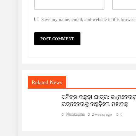
Save my name, email, and website in this browser
Related News
ପବିତ୍ର ବାହୁଡ଼ା ଯାତ୍ରା: ଜନ୍ମବେଦୀର
ରତ୍ନବେଦୀକୁ ବାହୁଡ଼ିଲେ ମହାବାହୁ
Nishkarsha
2 weeks ago
0