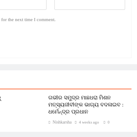
 for the next time I comment.
ୁ
ଗଭୀର ସମୁଦ୍ର ମାଛଧରା ମିଶନ
ମତ୍ସ୍ୟଜୀବୀଙ୍କ ଭାଗ୍ୟ ବଦଳାଇବ :
ଧର୍ମେନ୍ଦ୍ର ପ୍ରଧାନ
Nishkarsha
4 weeks ago
0