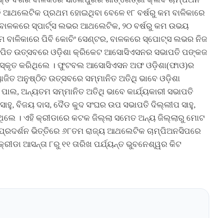
ବି ଆଥଲେଟିକ ପ୍ରଥମ ହୋଇଥିବା ବେଳେ ୧୮ ବର୍ଷରୁ କମ ବାଳିକାରେ
 ବାଳକରେ ସ୍ପାର୍ଟ୍ସ ଲଭର ଆଥଲେଟିକ, ୨୦ ବର୍ଷରୁ କମ ଉଭୟ
 କମ ବାଳିକାରେ ପିବି କୋଚିଂ ସେଣ୍ଟର, ବାଳକରେ ସ୍ପୋଟ୍ସ ଲଭର ନିଜ
ଦଯାପିତ ଉତ୍ସବରେ ଓଡ଼ିଶା କ୍ରିକେଟ ଆସୋସିଏସନର ସଭାପତି ପଙ୍କଜ
ୁରସ୍କୃତ କରିଥିଲେ । ଫୁଟବଲ ଆସୋସିଏସନ ଅଫ ଓଡ଼ିଶା(ଫାଓ)ର
ିତ ଅନୁଷ୍ଠିତ ଉତ୍ସବରେ ସମ୍ମାନିତ ଅତିଥି ଭାବେ ଓଡ଼ିଶା
ଲ, ଅନ୍ୟତମ ସମ୍ମାନିତ ଅତିଥି ଭାବେ କାର୍ଯ୍ୟକାରୀ ସଭାପତି
ହୁ, ବିଜୟ ଦାସ, ଦୈଡ କୁଦ ସଂଘର ଉପ ସଭାପତି ଦିଲ୍ଲୀପ ସାହୁ,
ଥିଲେ । ଏହି କ୍ରୀଡାରେ କଟକ ଜିଲ୍ଲା ସମେତ ଅନ୍ୟ ଜିଲ୍ଲାରୁ ମୋଟ
ରଦର୍ଶନ ଭିତ୍ତିରେ ୬୮ତମ ରାଜ୍ୟ ଆଥଲେଟିକ ଚାମ୍ପିଅନସିପରେ
୍ରୀଡା ଆସନ୍ତା ୮ରୁ ୧୧ ତାରିଖ ପର୍ଯ୍ୟନ୍ତ ଭୁବନେଶ୍ୱର କିଟ