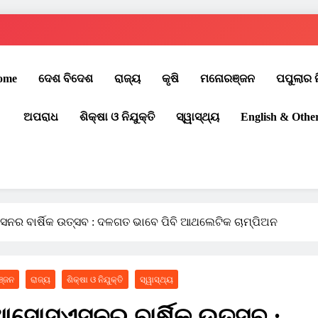
ome
ଦେଶ ବିଦେଶ
ରାଜ୍ୟ
କୃଷି
ମନୋରଞ୍ଜନ
ପପୁଲାର 
ଅପରାଧ
ଶିକ୍ଷା ଓ ନିଯୁକ୍ତି
ସ୍ୱାସ୍ଥ୍ୟ
English & Othe
ର ବାର୍ଷିକ ଉତ୍ସବ : ଦଳଗତ ଭାବେ ପିବି ଆଥଲେଟିକ ଚାମ୍ପିଅନ
୍ଜନ
ରାଜ୍ୟ
ଶିକ୍ଷା ଓ ନିଯୁକ୍ତି
ସ୍ୱାସ୍ଥ୍ୟ
ସୋସଏସନର ବାର୍ଷିକ ଉତ୍ସବ :