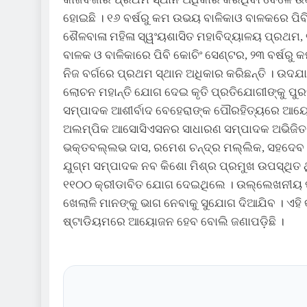
ହୋଇଛି । ୧୬ ବର୍ଷରୁ କମ ଉଭୟ ବାଳିକାଓ ବାଳକରେ ପି
ଶୈଳବାଳା ମହିଳା ସ୍ୱଂୟଶାସିତ ମହାବିଦ୍ୟାଳୟ ପ୍ରଥମ,
ବାଳକ ଓ ବାଳିକାରେ ପିବି କୋଚିଂ ସେଣ୍ଟର, ୨୩ ବର୍ଷରୁ
ନିଜ ବର୍ଗରେ ପ୍ରଥମ ସ୍ଥାନ ଅଧିକାର କରିଛନ୍ତି । ଉ
ଲୋଚନ ମହାନ୍ତି ଯୋଗ ଦେଇ କୃତି ପ୍ରତିଯୋଗୀଙ୍କୁ ପ
ସମ୍ପାଦକ ଆଶୀର୍ବାଦ ବେହେରାଙ୍କ ପୌରହିତ୍ୟରେ ଆୟୋଜ
ଅଲମ୍ପିକ ଆସୋସିଏସନର ସାଧାରଣ ସମ୍ପାଦକ ଅଭିଜିତ ପା
ଭକ୍ତବଲ୍ଲଭ ଦାସ, ରମେଶ ଚନ୍ଦ୍ର ମଲ୍ଲିକ, ସହଦେବ ସା
ଯୁଗ୍ମ ସମ୍ପାଦକ ନବ କିଶୋ ମିଶ୍ର ପ୍ରମୁଖ ଉପସ୍ଥିତ 
୧୧୦୦ କ୍ରୀଡାବିତ ଯୋଗ ଦେଇଥିଲେ । ଉଲ୍ଲେଖନୀୟ ପ୍
ଖେଲାଳି ମାନଙ୍କୁ ଭାଗ ନେବାକୁ ସୁଯୋଗ ଦିଆଯିବ । ଏହି କ
ଷ୍ଟାଡିୟମରେ ଆୟୋଜନ ହେବ ବୋଲି ଜଣାପଡ଼ିଛି ।