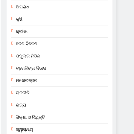
ଅପରାଧ
କୃଷି
କ୍ରୀଡା
ଦେଶ ବିଦେଶ
ପପୁଲାର ନିଓଜ
ବ୍ରେକିଙ୍ଗ ନିଉଜ
ମନୋରଞ୍ଜନ
ରାଜନୀତି
ରାଜ୍ୟ
ଶିକ୍ଷା ଓ ନିଯୁକ୍ତି
ସ୍ୱାସ୍ଥ୍ୟ