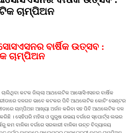
ିକ ଚାମ୍ପିଅନ
ୋସଏସନର ବାର୍ଷିକ ଉତ୍ସବ :
କ ଚାମ୍ପିଅନ
େ ଚାଲିଥିବା କଟକ ଜିଲ୍ଲା ଆଥଲେଟିକ ଆସୋସିଏସନର ବାର୍ଷିକ
କ୍ରୀଡାରେ ଦଳଗତ ଭାବେ କଟକର ପିବି ଆଥଲେଟିକ କୋଚିଂ ସେଣ୍ଟର
ୀଡାରେ ଚାମ୍ପିଅନ ଆଖ୍ୟା ଅର୍ଜନ କରିବା ସହ ପିବି ଆଥଲେଟିକ ଦଳ
ରିଛି । ସେହିପରି ମହିଳା ଓ ପୁରୁଷ ଉଭୟ ବର୍ଗରେ ସ୍ପୋର୍ଟ୍ସ ଲଭର
ଷରୁ କମ ବାଳିକା ବର୍ଗରେ ସରକାରୀ ବାଳିକା ଉଚ୍ଚ ବିଦ୍ୟାଳୟ
କ୍ତ ବର୍ଗର ବାଳକରେ ସାଲେପୁରର ଗାଙ୍ଗେତ୍ରୀ କ୍ଲବ ଚାମ୍ପିଅନ