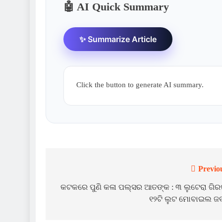
🤖 AI Quick Summary
✨ Summarize Article
Click the button to generate AI summary.
Previo
Post
navigation
କଟକରେ ପୁଣି କଳା ପଲ୍‌ସର ଆତଙ୍କ : ୩ ଲୁଟେରା ଗି
୧୨ଟି ଲୁଟ ମୋବାଇଲ ଜ