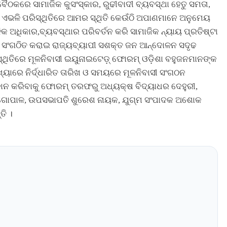
କରେ ସାମାଜିକ କୁସଂସ୍କାର, ରୁଢୀବାଦୀ ବ୍ୟବସ୍ଥା ହେତୁ ସମତା,
ି । ଏଭଳି ପରିସ୍ଥିତିରେ ଆମର ସ୍ଥିତି କେଉଁଠି ଅପାଣମାନେ ଅନୁମେୟ
ିକ ଅଧିକାର,ବ୍ୟବସ୍ଥାର ପରିବର୍ତନ କରି ସାମାଜିକ ନ୍ୟାୟ ପ୍ରତିଷ୍ଟା
 ସଂଗଠିତ କରାଇ ରାଜ୍ୟବ୍ୟାପୀ ସଶକ୍ତ ଜନ ଆନ୍ଦୋଳନ ସଦୃଢ
ିସ୍ଥିତିରେ ମୂଳନିବାସୀ ଇୟୁନାଇଟେଡ଼୍ ଫୋରମ୍ ଓଡ଼ିଶା ବହୁଜନମାନଙ୍କ
ୟାରେ ନିର୍ଦ୍ଧାରିତ ତାରିଖ ଓ ସମୟରେ ମୂଳନିବାସୀ ସଂଗଠନ
ାନ କରିବାକୁ ଫୋରମ୍ ତରଫରୁ ଅଧ୍ୟକ୍ଷ ବିଦ୍ୟାଧର ଦେହୁରୀ,
 ଗୋପାଳ, ଉପସଭାପତି ଶୁରେଶ ନାୟକ, ଯୁଗ୍ମ ସଂପାଦକ ଅଶୋକ
ି ।