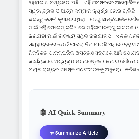
ହେବାର ଆବଶ୍ୟକତା ଅଛି । ଏହି ଅବସରରେ ଆୟୋଜିତ ବୈଠ
ସ୍ୱତନ୍ତ୍ରତା ଓ ଆତ୍ମ ସମ୍ମାନ କ୍ଷୁର୍ଣ୍ଣ ହୋଇ ଚାଲିଛ
କରନ୍ତୁ ବୋଲି କୁହାଯାଇଥିଲା । ତେଣୁ ସାମ୍ବିଧାନିକ ମୌଳ
ପାଇଁ ଏହି ଫୋରମ୍ ଜରିଆରେ ମହିଳାମାନଙ୍କୁ ଜାଗରଣ ଓ
କରାଯିବା ପାଇଁ ଲକ୍ଷ୍ୟ ସ୍ଥିର କରାଯାଇଛି । ଏଭଳି ପର
ସୟହାୟତାରେ ଯେଉଁ ଡାକରା ଦିଆଯାଇଛି ଏଥିରେ ବହୁ ସଂଖ୍
ନିଜନିଜର ପାରମ୍ପରିକ ଅସ୍ତ୍ରଶସ୍ତ୍ରରେ ଆସି ଯୋଗଦ
କାର୍ଯ୍ୟକାରୀ ଅଧ୍ୟକ୍ଷ ମନୋରଞ୍ଜନ ଜେନା ଓ ଗୌତମ
ନାୟକ ରାଜ୍ୟର ସମସ୍ତ ଗଣସଂଗଠନକୁ ଅନୁରୋଧ କରିଛନ୍ତ
🤖 AI Quick Summary
✨ Summarize Article