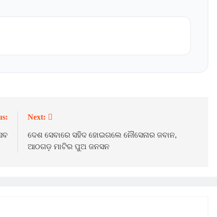
us:
Next:
୍ସବ
ଦେଶ ସେବାରେ ସହିଦ ହୋଇଗଲେ ନୌସେନାର ଜବାନ,
ଆଠଗଡ଼ ମାଟିର ପୁଅ ଜନସନ