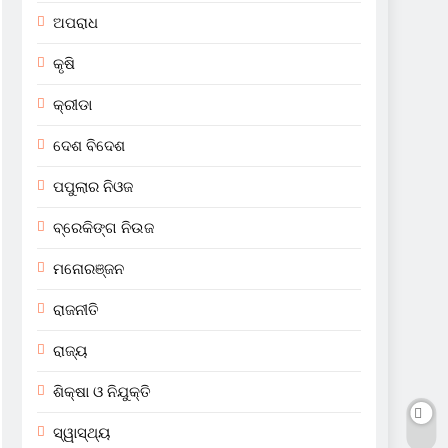
ଅପରାଧ
କୃଷି
କ୍ରୀଡା
ଦେଶ ବିଦେଶ
ପପୁଲାର ନିଓଜ
ବ୍ରେକିଙ୍ଗ ନିଉଜ
ମନୋରଞ୍ଜନ
ରାଜନୀତି
ରାଜ୍ୟ
ଶିକ୍ଷା ଓ ନିଯୁକ୍ତି
ସ୍ୱାସ୍ଥ୍ୟ