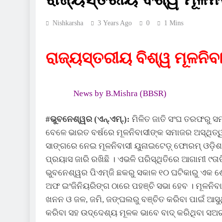
Nishkarsha
3 Years Ago
0
1 Mins
ରାଜ୍ୟସ୍ତରୀୟ ବିଶ୍ୱ ମୂଳନିବା
News by B.Mishra (BBSR)
#ଭୁବନେଶ୍ୱର (ଏନ୍‌.ଏମ୍‌.):
ମିଳିତ ଜାତି ସଂଘ ତରଫରୁ ସମ
ବେଳେ ଭାରତ ବର୍ଷରେ ମୂଳନିବାସୀଙ୍କ ସମାଜର ଅସ୍ଥିତ୍ୱ
ସାଙ୍ଗରେ ନେଇ ମୂଳନିବାସୀ ୟୁନାଇଟେଡ଼୍ ଫୋରମ୍ ଓଡ଼ିଶ
ପ୍ରୟାସ ଜାରି ରଖିଛି । ଏଭଳି ପରିସ୍ଥିତିରେ ଆଗାମୀ 
ଭୁବନେଶ୍ୱର ପିଏମ୍‌ଜି ଛକରୁ ସକାଳ ୧୦ ଘଟିକାରୁ ଏକ ଶୋଭ
ଅଫ ଇଂଜିନିୟରିଙ୍ଗ ଠାରେ ପହଞ୍ଚି ସଭା ହେବ । ମୂଳନିବାସୀ
ଖନନ ଓ ଜଳ, ଜମି, ଜଙ୍ଘଲରୁ ବଞ୍ଚିତ କରିବା ପାଇଁ ଆସୁଥି
କରିବା ସହ ଉଦ୍ଦେଶ୍ୟ ମୂଳକ ଭାବେ ବାଦ୍ କରିଥିବା ସଅର