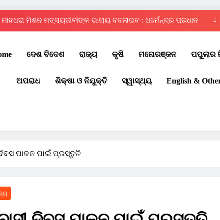
ମାଛଧରା ମିଶନ ମତ୍ସ୍ୟଜୀବୀଙ୍କ ଭାଗ୍ୟ ବଦଳାଇବ : ଧର୍ମେନ୍ଦ୍ର ପ୍ରଧାନ
ଦ୍ୱିତୀୟ ରାଜ୍ୟସ୍ତରୀୟ ଇଣ୍ଟର ସ୍କୁଲ୍ କୁଡ଼ୋ ପ୍ରତିଯୋଗିତା – ୨୦୨୬
ome
ଦେଶ ବିଦେଶ
ରାଜ୍ୟ
କୃଷି
ମନୋରଞ୍ଜନ
ପପୁଲାର 
ଚୌଦ୍ୱାର ଆମ୍ବିସନ କ୍ଲବରେ ମେଗା ରକ୍ତଦାନ ଶିବିର
ଅପରାଧ
ଶିକ୍ଷା ଓ ନିଯୁକ୍ତି
ସ୍ୱାସ୍ଥ୍ୟ
English & Othe
ପବିତ୍ର ବାହୁଡ଼ା ଯାତ୍ରା: ଜନ୍ମବେଦୀରୁ ରତ୍ନବେଦୀକୁ ବାହୁଡ଼ିଲେ ମହାବାହୁ
ମାଛଧରା ମିଶନ ମତ୍ସ୍ୟଜୀବୀଙ୍କ ଭାଗ୍ୟ ବଦଳାଇବ : ଧର୍ମେନ୍ଦ୍ର ପ୍ରଧାନ
ଦ୍ୱିତୀୟ ରାଜ୍ୟସ୍ତରୀୟ ଇଣ୍ଟର ସ୍କୁଲ୍ କୁଡ଼ୋ ପ୍ରତିଯୋଗିତା – ୨୦୨୬
ଚୌଦ୍ୱାର ଆମ୍ବିସନ କ୍ଲବରେ ମେଗା ରକ୍ତଦାନ ଶିବିର
ଦିବସ ପାଳନ ପାଇଁ ପ୍ରସ୍ତୁତି
ଜ୍ୟ
ବାସୀ ଦିବସ ପାଳନ ପାଇଁ ପ୍ରସ୍ତୁତି