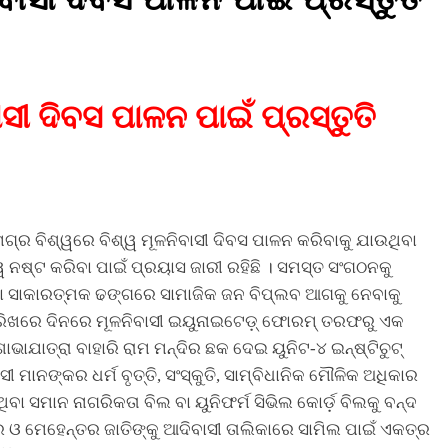
ସୀ ଦିବସ ପାଳନ ପାଇଁ ପ୍ରସ୍ତୁତି
ଗ୍ର ବିଶ୍ୱରେ ବିଶ୍ୱ ମୂଳନିବାସୀ ଦିବସ ପାଳନ କରିବାକୁ ଯାଉଥିବା
 ନଷ୍ଟ କରିବା ପାଇଁ ପ୍ରୟାସ ଜାରୀ ରହିଛି । ସମସ୍ତ ସଂଗଠନକୁ
ା ସାକାରତ୍ମକ ଢଙ୍ଗରେ ସାମାଜିକ ଜନ ବିପ୍ଲବ ଆଗକୁ ନେବାକୁ
୯ତାରିଖରେ ଦିନରେ ମୂଳନିବାସୀ ଇୟୁନାଇଟେଡ଼୍ ଫୋରମ୍ ତରଫରୁ ଏକ
ାଯାତ୍ରା ବାହାରି ରାମ ମନ୍ଦିର ଛକ ଦେଇ ୟୁନିଟ-୪ ଇନ୍‌ଷ୍ଟିଚୁଟ୍
 ମାନଙ୍କର ଧର୍ମ ବୃତ୍ତି, ସଂସ୍କୁତି, ସାମ୍ବିଧାନିକ ମୌଳିକ ଅଧିକାର
ବା ସମାନ ନାଗରିକତା ବିଲ ବା ୟୁନିଫର୍ମ ସିଭିଲ କୋର୍ଡ଼ ବିଲକୁ ବନ୍ଦ
 ଓ ମେହେନ୍ତର ଜାତିଙ୍କୁ ଆଦିବାସୀ ତାଲିକାରେ ସାମିଲ ପାଇଁ ଏକତ୍ର