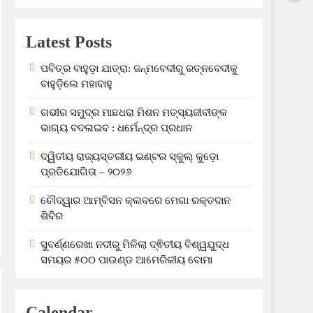
Latest Posts
ପବିତ୍ର ବାହୁଡ଼ା ଯାତ୍ରା: ଜନ୍ମବେଦୀରୁ ରତ୍ନବେଦୀକୁ
ବାହୁଡ଼ିଲେ ମହାବାହୁ
ଗଭୀର ସମୁଦ୍ର ମାଛଧରା ମିଶନ ମତ୍ସ୍ୟଜୀବୀଙ୍କ
ଭାଗ୍ୟ ବଦଳାଇବ : ଧର୍ମେନ୍ଦ୍ର ପ୍ରଧାନ
ଦ୍ୱିତୀୟ ରାଜ୍ୟସ୍ତରୀୟ ଇଣ୍ଟର ସ୍କୁଲ୍ କୁଡ଼ୋ
ପ୍ରତିଯୋଗିତା – ୨୦୨୬
ଚୌଦ୍ୱାର ଆମ୍ବିସନ କ୍ଲବରେ ମେଗା ରକ୍ତଦାନ
ଶିବିର
ସୁବର୍ଣ୍ଣରେଖା ନଦୀରୁ ମିଳିଲା ଦ୍ଵିତୀୟ ବିଶ୍ୱଯୁଦ୍ଧ
ସମୟର ୫୦୦ ପାଉଣ୍ଡ ଆମେରିକୀୟ ବୋମା
Calendar