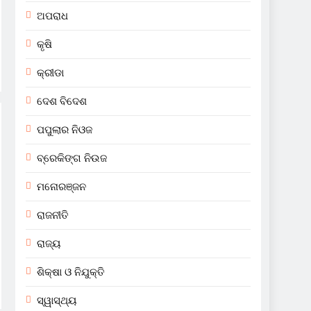
ଅପରାଧ
କୃଷି
କ୍ରୀଡା
ଦେଶ ବିଦେଶ
ପପୁଲାର ନିଓଜ
ବ୍ରେକିଙ୍ଗ ନିଉଜ
ମନୋରଞ୍ଜନ
ରାଜନୀତି
ରାଜ୍ୟ
ଶିକ୍ଷା ଓ ନିଯୁକ୍ତି
ସ୍ୱାସ୍ଥ୍ୟ