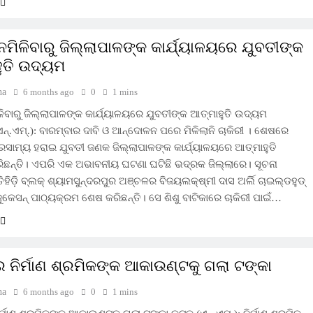
 ନମିଳିବାରୁ ଜିଲ୍ଲାପାଳଙ୍କ କାର୍ଯ୍ୟାଳୟରେ ଯୁବତୀଙ୍କ
ୁତି ଉଦ୍ୟମ
ha
6 months ago
0
1 mins
ିଳିବାରୁ ଜିଲ୍ଲାପାଳଙ୍କ କାର୍ଯ୍ୟାଳୟରେ ଯୁବତୀଙ୍କ ଆତ୍ମାହୁତି ଉଦ୍ୟମ
୍‌.ଏମ୍‌.): ବାରମ୍ବାର ଦାବି ଓ ଆନ୍ଦୋଳନ ପରେ ମିଳିଲାନି ଚାକିରୀ । ଶେଷରେ
ରସାମ୍ୟ ହରାଇ ଯୁବତୀ ଜଣକ ଜିଲ୍ଲାପାଳଙ୍କ କାର୍ଯ୍ୟାଳୟରେ ଆତ୍ମାହୁତି
ଛନ୍ତି। ଏପରି ଏକ ଅଭାବନୀୟ ଘଟଣା ଘଟିଛି ଭଦ୍ରକ ଜିଲ୍ଲାରେ। ସୂଚନା
ିହିଡ଼ି ବ୍ଲକ୍ ଶ୍ୟାମସୁନ୍ଦରପୁର ଅଞ୍ଚଳର ବିଜୟଲକ୍ଷ୍ମୀ ଦାସ ଅର୍ଲି ଚାଇଲ୍ଡହୁଡ୍
ୁକେସନ୍ ପାଠ୍ୟକ୍ରମ ଶେଷ କରିଛନ୍ତି। ସେ ଶିଶୁ ବାଟିକାରେ ଚାକିରୀ ପାଇଁ…
ନିର୍ମାଣ ଶ୍ରମିକଙ୍କ ଆକାଉଣ୍ଟକୁ ଗଲା ଟଙ୍କା
ha
6 months ago
0
1 mins