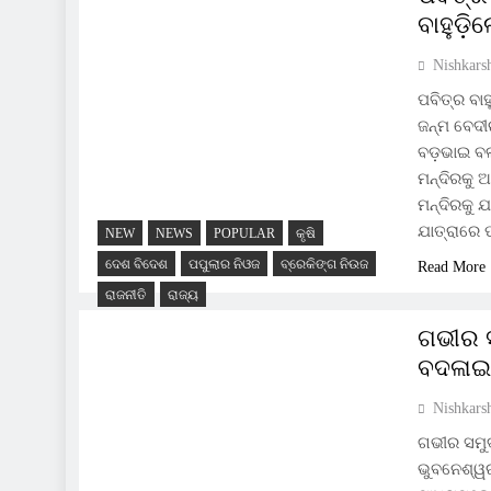
ବାହୁଡ଼ିଲ
Nishkars
ପବିତ୍ର ବାହ
ଜନ୍ମ ବେଦୀ
ବଡ଼ଭାଇ ବଳଭ
ମନ୍ଦିରକୁ ଅ
ମନ୍ଦିରକୁ ଯ
ଯାତ୍ରାରେ ପ
NEW
NEWS
POPULAR
କୃଷି
ଦେଶ ବିଦେଶ
ପପୁଲାର ନିଓଜ
ବ୍ରେକିଙ୍ଗ ନିଉଜ
Read More
ରାଜନୀତି
ରାଜ୍ୟ
ଗଭୀର ସ
ବଦଳାଇବ
Nishkars
ଗଭୀର ସମୁଦ
ଭୁବନେଶ୍ୱର