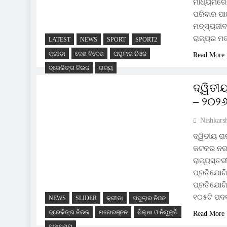
ମାଧ୍ୟମରେ 
ପରିବାର ପା
ମତ୍ସ୍ୟଜୀବ
ରାଜ୍ୟର ମତ
LATEST
NEWS
SPORT
SPORT2
କ୍ରୀଡା
ଦେଶ ବିଦେଶ
ପପୁଲାର ନିଓଜ
Read More
ବ୍ରେକିଙ୍ଗ ନିଉଜ
ରାଜ୍ୟ
ଦ୍ୱିତୀ
– ୨୦୨
Nishkars
ଦ୍ୱିତୀୟ ରା
କଟକର ନରଣପ
ରାଜ୍ୟସ୍ତର
ପ୍ରତିଯୋଗି
ପ୍ରତିଯୋଗି
୧୦୫ଟି ପଦକ
NEWS
SLIDER
କ୍ରୀଡା
ପପୁଲାର ନିଓଜ
ବ୍ରେକିଙ୍ଗ ନିଉଜ
ମନୋରଞ୍ଜନ
ଶିକ୍ଷା ଓ ନିଯୁକ୍ତି
Read More
ସ୍ୱାସ୍ଥ୍ୟ