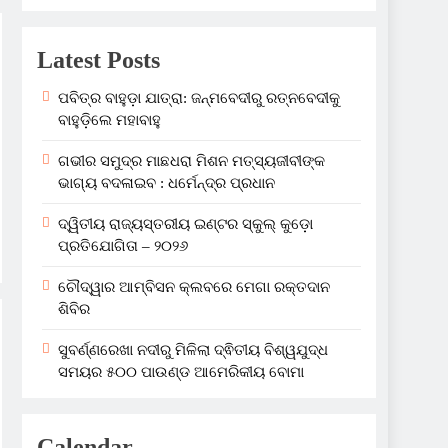
Latest Posts
ପବିତ୍ର ବାହୁଡ଼ା ଯାତ୍ରା: ଜନ୍ମବେଦୀରୁ ରତ୍ନବେଦୀକୁ
ବାହୁଡ଼ିଲେ ମହାବାହୁ
ଗଭୀର ସମୁଦ୍ର ମାଛଧରା ମିଶନ ମତ୍ସ୍ୟଜୀବୀଙ୍କ
ଭାଗ୍ୟ ବଦଳାଇବ : ଧର୍ମେନ୍ଦ୍ର ପ୍ରଧାନ
ଦ୍ୱିତୀୟ ରାଜ୍ୟସ୍ତରୀୟ ଇଣ୍ଟର ସ୍କୁଲ୍ କୁଡ଼ୋ
ପ୍ରତିଯୋଗିତା – ୨୦୨୬
ଚୌଦ୍ୱାର ଆମ୍ବିସନ କ୍ଲବରେ ମେଗା ରକ୍ତଦାନ
ଶିବିର
ସୁବର୍ଣ୍ଣରେଖା ନଦୀରୁ ମିଳିଲା ଦ୍ଵିତୀୟ ବିଶ୍ୱଯୁଦ୍ଧ
ସମୟର ୫୦୦ ପାଉଣ୍ଡ ଆମେରିକୀୟ ବୋମା
Calendar