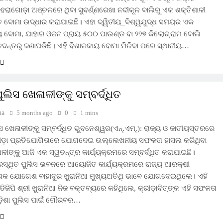
ବହରାଗୋଡ଼ା ଅଞ୍ଚଳରେ ଥିବା ସୁବର୍ଣ୍ଣରେଖା ନଦୀକୂଳ ବାଲିରୁ ଏକ ଶକ୍ତିଶାଳୀ
ତ ବୋମା ଉଦ୍ଧାର କରାଯାଇଛି। ଏହା ଦ୍ୱିତୀୟ_ବିଶ୍ୱଯୁଦ୍ଧ ସମୟର ଏକ
 ବୋମା, ଯାହାର ଓଜନ ପ୍ରାୟ ୫୦୦ ପାଉଣ୍ଡ ବା ୨୨୭ କିଲୋଗ୍ରାମ ବୋଲି
ତଦନ୍ତରୁ ଜଣାପଡିଛି। ଏହି ବିଶାଳକାୟ ବୋମା ମିଳିବା ପରେ ସ୍ଥାନୀୟ…
ଲିସ ଖେଳାଳୀଙ୍କୁ ସମ୍ବର୍ଦ୍ଧିତ
ha
5 months ago
0
1 mins
ଖେଳାଳୀଙ୍କୁ ସମ୍ବର୍ଦ୍ଧିତ ଭୁବନେଶ୍ୱର(ଏନ୍‌.ଏମ୍‌.): ରାଜ୍ୟ ଓ ଜାତୀୟସ୍ତରରେ
କ୍ରୀଡ଼ା ପ୍ରତିଯୋଗିତାରେ ଯୋଗଦେଇ ଉଲ୍ଲେଖନୀୟ ସଫଳତା ହାସଲ କରିଥିବା
ଳୀଙ୍କୁ ଆଜି ଏକ ସ୍ୱତନ୍ତ୍ର କାର୍ଯ୍ୟକ୍ରମରେ ସମ୍ବର୍ଦ୍ଧିତ କରାଯାଇଛି।
ରସ୍ଥିତ ପୁଲିସ ଭବନରେ ଆୟୋଜିତ କାର୍ଯ୍ୟକ୍ରମରେ ରାଜ୍ୟ ଆରକ୍ଷୀ
ଦେଶକ ଯୋଗେଶ ବାହାଦୁର ଖୁରାନିଆ ମୁଖ୍ୟଅତିଥି ଭାବେ ଯୋଗଦେଇଥିଲେ। ଏହି
ଜିପି ଶ୍ରୀ ଖୁରାନିଆ ନିଜ ବକ୍ତବ୍ୟରେ କହିଥିଲେ, କ୍ରୀଡ଼ାବିତ୍‌ଙ୍କ ଏହି ସଫଳତା
ଡ଼ିଶା ପୁଲିସ ପାଇଁ ଗୌରବର…