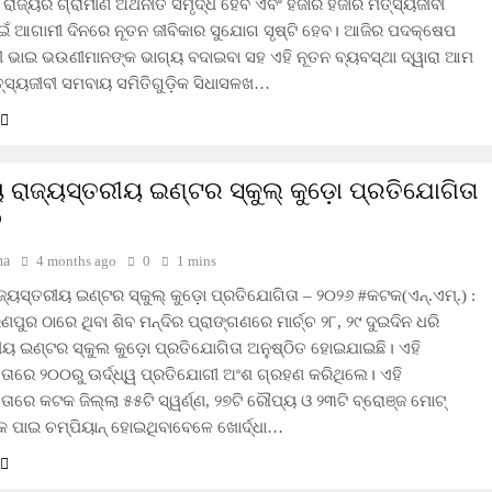
ରାଜ୍ୟର ଗ୍ରାମୀଣ ଅର୍ଥନୀତି ସମୃଦ୍ଧ ହେବ ଏବଂ ହଜାର ହଜାର ମତ୍ସ୍ୟଜୀବୀ
ଇଁ ଆଗାମୀ ଦିନରେ ନୂତନ ଜୀବିକାର ସୁଯୋଗ ସୃଷ୍ଟି ହେବ। ଆଜିର ପଦକ୍ଷେପ
ୀ ଭାଇ ଭଉଣୀମାନଙ୍କ ଭାଗ୍ୟ ବଦାଇବା ସହ ଏହି ନୂତନ ବ୍ୟବସ୍ଥା ଦ୍ୱାରା ଆମ
୍ସ୍ୟଜୀବୀ ସମବାୟ ସମିତିଗୁଡ଼ିକ ସିଧାସଳଖ…
ୟ ରାଜ୍ୟସ୍ତରୀୟ ଇଣ୍ଟର ସ୍କୁଲ୍ କୁଡ଼ୋ ପ୍ରତିଯୋଗିତା
୬
ha
4 months ago
0
1 mins
ଜ୍ୟସ୍ତରୀୟ ଇଣ୍ଟର ସ୍କୁଲ୍ କୁଡ଼ୋ ପ୍ରତିଯୋଗିତା – ୨୦୨୬ #କଟକ(ଏନ୍‌.ଏମ୍‌.) :
ୁର ଠାରେ ଥିବା ଶିବ ମନ୍ଦିର ପ୍ରାଙ୍ଗଣରେ ମାର୍ଚ୍ଚ ୨୮, ୨୯ ଦୁଇଦିନ ଧରି
ୀୟ ଇଣ୍ଟର ସ୍କୁଲ କୁଡ଼ୋ ପ୍ରତିଯୋଗିତା ଅନୁଷ୍ଠିତ ହୋଇଯାଇଛି। ଏହି
ତାରେ ୨୦୦ରୁ ଊର୍ଦ୍ଧ୍ୱ ପ୍ରତିଯୋଗୀ ଅଂଶ ଗ୍ରହଣ କରିଥିଲେ। ଏହି
ତାରେ କଟକ ଜିଲ୍ଲା ୫୫ଟି ସ୍ୱର୍ଣ୍ଣ, ୨୭ଟି ରୌପ୍ୟ ଓ ୨୩ଟି ବ୍ରୋଞ୍ଜ ମୋଟ୍
 ପାଇ ଚମ୍ପିୟାନ୍ ହୋଇଥିବାବେଳେ ଖୋର୍ଦ୍ଧା…