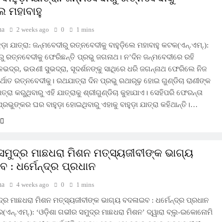
େ ମହାବାହୁ
ha
2 weeks ago
0
1 mins
ୁଡ଼ା ଯାତ୍ରା: ଜନ୍ମବେଦୀରୁ ରତ୍ନବେଦୀକୁ ବାହୁଡ଼ିଲେ ମହାବାହୁ କଟକ(ଏନ୍‌.ଏମ୍‌.):
ରୁ ରତ୍ନବେଦୀକୁ ଫେରିଛନ୍ତି ପ୍ରଭୁ ଜଗନାଥ। ନ’ଦିନ ଜନ୍ମବେଦୀରେ ରହି
ଦ୍ର, ଭଉଣୀ ସୁଭଦ୍ରା, ସୂଦର୍ଶନଙ୍କୁ ସାଥିରେ ଧରି ଜଗନ୍ନାଥ ଫେରିଲେ ନିଜ
ର୍ଥାତ ରତ୍ନବେଦୀକୁ। ରଥଯାତ୍ରା ଦିନ ପ୍ରଭୁ ରଥାରୂଢ଼ ହୋଇ ଗୁଣ୍ଡିଚା ରାଣୀଙ୍କ
ାତ୍ରା କରୁଥିବାରୁ ଏହି ଯାତ୍ରାକୁ ଶ୍ରୀଗୁଣ୍ଡିଚା କୁହାଯାଏ। ସେହିପରି ଫେରନ୍ତା
୍ରଭୁଙ୍କର ଘର ବାହୁଡ଼ା ହୋଇଥିବାରୁ ଏହାକୁ ବାହୁଡ଼ା ଯାତ୍ରା କହିଥାନ୍ତି।…
ମୁଦ୍ର ମାଛଧରା ମିଶନ ମତ୍ସ୍ୟଜୀବୀଙ୍କ ଭାଗ୍ୟ
 : ଧର୍ମେନ୍ଦ୍ର ପ୍ରଧାନ
ha
4 weeks ago
0
1 mins
୍ର ମାଛଧରା ମିଶନ ମତ୍ସ୍ୟଜୀବୀଙ୍କ ଭାଗ୍ୟ ବଦଳାଇବ : ଧର୍ମେନ୍ଦ୍ର ପ୍ରଧାନ
(ଏନ୍‌.ଏମ୍‌.): ‘ଓଡ଼ିଶା ଗଭୀର ସମୁଦ୍ର ମାଛଧରା ମିଶନ’ ଦ୍ୱାରା ବ୍ଲୁ-ଇକୋନୋମି