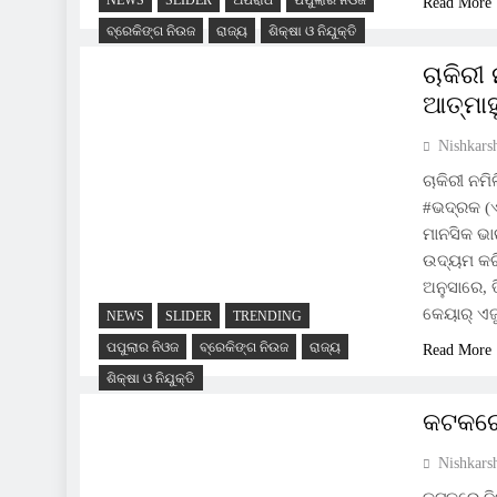
NEWS
SLIDER
ଅପରାଧ
ପପୁଲାର ନିଓଜ
Read More
ବ୍ରେକିଙ୍ଗ ନିଉଜ
ରାଜ୍ୟ
ଶିକ୍ଷା ଓ ନିଯୁକ୍ତି
ଚାକିରୀ
ଆତ୍ମାହ
Nishkars
ଚାକିରୀ ନମ
#ଭଦ୍ରକ (ଏନ
ମାନସିକ ଭା
ଉଦ୍ୟମ କରି
ଅନୁସାରେ, ତ
କେୟାର୍ ଏଜ
NEWS
SLIDER
TRENDING
ପପୁଲାର ନିଓଜ
ବ୍ରେକିଙ୍ଗ ନିଉଜ
ରାଜ୍ୟ
Read More
ଶିକ୍ଷା ଓ ନିଯୁକ୍ତି
କଟକରେ 
Nishkars