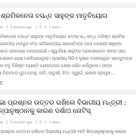
 ଶ୍ରମିକନେତା ବସନ୍ତ ସାହୁଙ୍କ ମାତୃବିୟୋଗ
ha
5 months ago
0
1 mins
ମିକନେତା ବସନ୍ତ ସାହୁଙ୍କ ମାତୃବିୟୋଗ କଟକ(ଏନ୍‌.ଏମ୍‌.): ବରିଷ୍ଠ ଶ୍ରମିକ
ଭାରତୀୟ ମଜଦୁର ସଂଘ ସର୍ବଭାରତୀୟ ସଭାପତିଙ୍କ ମାତା କେଶରୀ ସାହୁଙ୍କ
ୟସରେ ପରଲୋକ ହୋଇଯାଇଛି। ସ୍ୱର୍ଗୀୟା ସାହୁଙ୍କ ପରଲୋକଗତ ଖବର ପାଇ
ୋକର ଛାୟା ଖେଳିଯାଇଥିଲା। ସ୍ଥାନୀୟ ସିଡିଏ କୃଷକ ବଜାରସ୍ଥିତ ସାନପୁଅଙ୍କ
 ବହୁ ବିଶିଷ୍ଟ ବ୍ୟକ୍ତି ଯୋଗଦେଇ ଶେଷ ଦର୍ଶନ କରିଥିଲେ। ତାଙ୍କ
ା ନିକଟରେ ପୁଅ-ବୋହୁ, ନାତି, ନାତୁଣୀ, ଝିଅ- ଜ୍ୱାଇଁ, ଭଣଜା ପ୍ରମୁଖ…
ଭା ପ୍ରଶ୍ନର ଉତ୍ତର ରଖିଲେ ବିଭାଗୀୟ ମନ୍ତ୍ରୀ :
ଳ୍ପାନୁଷ୍ଠାନକୁ କାରଣ ଦର୍ଶାଅ ନୋଟିସ୍‌
ha
5 months ago
0
1 mins
ପ୍ରଶ୍ନର ଉତ୍ତର ରଖିଲେ ବିଭାଗୀୟ ମନ୍ତ୍ରୀ ୨୫ଟି ଶିଳ୍ପାନୁଷ୍ଠାନକୁ କାରଣ