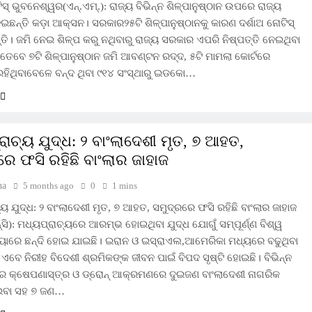
ିସ୍‌ ଭୁବନେଶ୍ୱର(ଏନ୍‌.ଏମ୍‌.): ରାଜ୍ୟ ବିଭିନ୍ନ ଶିଳ୍ପାନୁଷ୍ଠାନ ଉପରେ ରାଜ୍ୟ
ଛନ୍ତି କଡ଼ା ଆକ୍ସନ। ସରକାର୨୫ଟି ଶିଳ୍ପାନୁଷ୍ଠାନକୁ କାରଣ ଦର୍ଶାଅ ନୋଟିସ୍
୍ତି। ଜମି ନେଇ ଶିଳ୍ପ କରୁ ନଥିବାରୁ ରାଜ୍ୟ ସରକାର ଏପରି ନିଷ୍ପତ୍ତି ନେଇଥିବା
 ତେବେ ୭ଟି ଶିଳ୍ପାନୁଷ୍ଠାନ ଜମି ଆବଣ୍ଟନ ରଦ୍ଦ, ୫ଟି ମାମଲା କୋର୍ଟରେ
 ରହିଥିବାବେଳେ ବନ୍ଦ ଥିବା ୯୧୪ ସଂସ୍ଥାରୁ ଇଡକୋ…
ରାଚ୍ୟ ଯୁଦ୍ଧ: ୨ ବାଂଲାଦେଶୀ ମୃତ, ୭ ଆହତ,
ରେ ଫସି ରହିଛି ବାଂଲାର ଜାହାଜ
ha
5 months ago
0
1 mins
ୟ ଯୁଦ୍ଧ: ୨ ବାଂଲାଦେଶୀ ମୃତ, ୭ ଆହତ, ସମୁଦ୍ରରେ ଫସି ରହିଛି ବାଂଲାର ଜାହାଜ
ସି): ମଧ୍ୟପ୍ରାଚ୍ୟରେ ଆରମ୍ଭ ହୋଇଥିବା ଯୁଦ୍ଧ ଯୋଗୁଁ ସମ୍ପୂର୍ଣ୍ଣ ବିଶ୍ୱ
ାରେ ଛନ୍ଦି ହୋଇ ଯାଇଛି। ଇରାନ ଓ ଇସ୍ରାଏଲ,ଆମେରିକା ମଧ୍ୟରେ ବଢୁଥିବା
ଏବେ ନିରୀହ ବିଦେଶୀ ଶ୍ରମିକଙ୍କ ଜୀବନ ପାଇଁ ବିପଦ ସୃଷ୍ଟି ହୋଇଛି। ବିଭିନ୍ନ
 କ୍ଷେପଣାସ୍ତ୍ର ଓ ଡ୍ରୋନ୍ ଆକ୍ରମଣରେ ଦୁଇଜଣ ବାଂଲାଦେଶୀ ନାଗରିକ
ାଇବା ସହ ୭ ଜଣ…