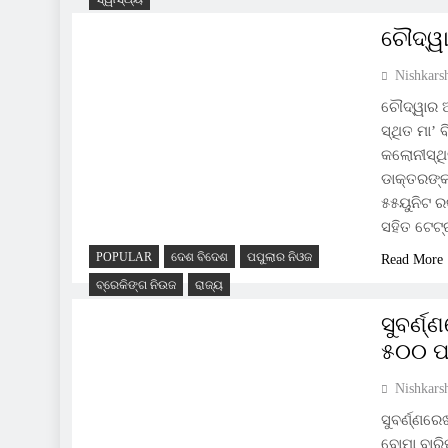
ଚୌଦ୍ୱା
Nishkars
ଚୌଦ୍ୱାର ଆ
ସ୍ଥିତ ମା’
କଲୋନୀସ୍ଥ
ଡାକ୍ତରଙ୍କ
୫୫ୟୁନିଟ ର
ସହିତ ଟେଟ
POPULAR
ଦେଶ ବିଦେଶ
ପପୁଲାର ନିଓଜ
Read More
ବ୍ରେକିଙ୍ଗ ନିଉଜ
ରାଜ୍ୟ
ସୁବର୍ଣ
୫୦୦ ପ
Nishkars
ସୁବର୍ଣ୍ଣର
ବୋମା ବାରିପ