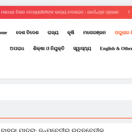
ମାଛଧରା ମିଶନ ମତ୍ସ୍ୟଜୀବୀଙ୍କ ଭାଗ୍ୟ ବଦଳାଇବ : ଧର୍ମେନ୍ଦ୍ର ପ୍ରଧାନ
ଦ୍ୱିତୀୟ ରାଜ୍ୟସ୍ତରୀୟ ଇଣ୍ଟର ସ୍କୁଲ୍ କୁଡ଼ୋ ପ୍ରତିଯୋଗିତା – ୨୦୨୬
ome
ଦେଶ ବିଦେଶ
ରାଜ୍ୟ
କୃଷି
ମନୋରଞ୍ଜନ
ପପୁଲାର 
ଚୌଦ୍ୱାର ଆମ୍ବିସନ କ୍ଲବରେ ମେଗା ରକ୍ତଦାନ ଶିବିର
ଅପରାଧ
ଶିକ୍ଷା ଓ ନିଯୁକ୍ତି
ସ୍ୱାସ୍ଥ୍ୟ
English & Othe
ପବିତ୍ର ବାହୁଡ଼ା ଯାତ୍ରା: ଜନ୍ମବେଦୀରୁ ରତ୍ନବେଦୀକୁ ବାହୁଡ଼ିଲେ ମହାବାହୁ
ମାଛଧରା ମିଶନ ମତ୍ସ୍ୟଜୀବୀଙ୍କ ଭାଗ୍ୟ ବଦଳାଇବ : ଧର୍ମେନ୍ଦ୍ର ପ୍ରଧାନ
ଦ୍ୱିତୀୟ ରାଜ୍ୟସ୍ତରୀୟ ଇଣ୍ଟର ସ୍କୁଲ୍ କୁଡ଼ୋ ପ୍ରତିଯୋଗିତା – ୨୦୨୬
ଚୌଦ୍ୱାର ଆମ୍ବିସନ କ୍ଲବରେ ମେଗା ରକ୍ତଦାନ ଶିବିର
 ବାହୁଡ଼ା ଯାତ୍ରା: ଜନ୍ମବେଦୀରୁ ରତ୍ନବେଦୀକୁ