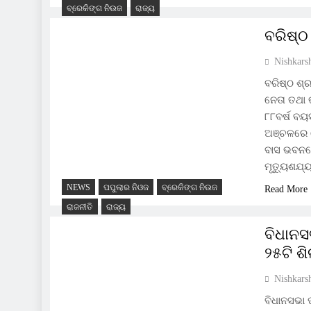
ବ୍ରେକିଙ୍ଗ ନିଉଜ
ରାଜ୍ୟ
ବରିଷ୍ଠ
Nishkars
ବରିଷ୍ଠ ଶ୍ର
ନେତା ତଥା 
୮୮ବର୍ଷ ବ
ଅଞ୍ଚଳରେ ଶ
ବାସ ଭବନରେ
ମୃତ୍ୟୁଶଯ୍ୟ
NEWS
ପପୁଲାର ନିଓଜ
ବ୍ରେକିଙ୍ଗ ନିଉଜ
Read More
ରାଜନୀତି
ରାଜ୍ୟ
ବିଧାନସ
୨୫ଟି ଶି
Nishkars
ବିଧାନସଭା 