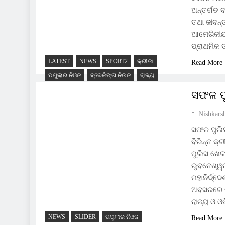
ଅନ୍ତର୍ଗତ 
ତଥା ଜୀବନ୍
ଆମେରିକୀୟ
ପ୍ରାଥମିକ 
LATEST
NEWS
SPORT2
କ୍ରୀଡା
Read More
ପପୁଲାର ନିଓଜ
ବ୍ରେକିଙ୍ଗ ନିଉଜ
ରାଜ୍ୟ
ସଫଳ ପୁ
Nishkars
ସଫଳ ପୁଲିସ 
ବିଭିନ୍ନ 
ପୁଲିସ ଖେଳା
ଭୁବନେଶ୍ୱ
ମହାନିର୍ଦ୍
ଅବସରରେ ଡି
ରାଜ୍ୟ ଓ ଓ
NEWS
SLIDER
ପପୁଲାର ନିଓଜ
Read More