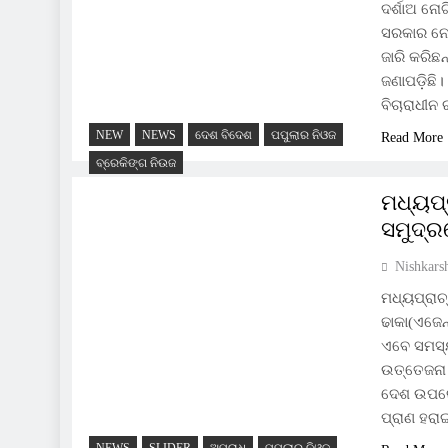
ଦର୍ଶାଅ ନୋଟ
ସରକାର ନେଇ
ଜାରି କରିଛନ
ଜଣାପଡ଼ିଛି।
ବିଚାରାଧୀନ
NEW
NEWS
ଦେଶ ବିଦେଶ
ପପୁଲାର ନିଓଜ
Read More
ବ୍ରେକିଙ୍ଗ ନିଉଜ
ମଧ୍ୟପ୍
ସମୁଦ୍ର
Nishkars
ମଧ୍ୟପ୍ରାଚ୍
ଢାକା(ଏଜେନ୍
ଏବେ ସମସ୍ୟ
ଉତ୍ତେଜନା 
ଦେଶ ଉପରେ
ପ୍ରାଣ ହର