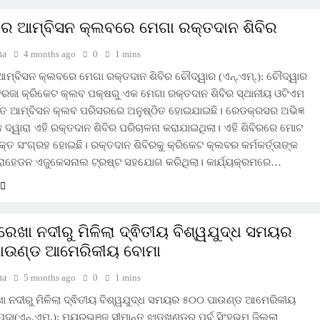
ର ଆମ୍ବିସନ କ୍ଲବରେ ମେଗା ରକ୍ତଦାନ ଶିବିର
ha
4 months ago
0
1 mins
ମ୍ବିସନ କ୍ଲବରେ ମେଗା ରକ୍ତଦାନ ଶିବିର ଚୌଦ୍ୱାର (ଏନ୍‌.ଏମ୍‌.): ଚୌଦ୍ୱାର
 ବିରଜା କ୍ରିକେଟ କ୍ଲବ ପକ୍ଷରୁ ଏକ ମେଗା ରକ୍ତଦାନ ଶିବିର ସ୍ଥାନୀୟ ଓଟିଏମ
ିତ ଆମ୍ବିସନ କ୍ଲବ ପରିସରରେ ଅନୁଷ୍ଠିତ ହୋଇଯାଇଛି। ରେଡକ୍ରସର ଅଭିଜ୍ଞ
 ଦ୍ୱାରା ଏହି ରକ୍ତଦାନ ଶିବିର ପରିଚାଳନା କରାଯାଇଥିଲା। ଏହି ଶିବିରରେ ମୋଟ
କ୍ତ ସଂଗ୍ରହ ହୋଇଛି। ରକ୍ତଦାନ ଶିବିରକୁ କ୍ରିକେଟ କ୍ଲବର କର୍ମକର୍ତ୍ତାଙ୍କ
୍ରାହେଡନ ଏଜୁକେସନାଲ ଟ୍ରଷ୍ଟ ସହଯୋଗ କରିଥିଲା। କାର୍ଯ୍ୟକ୍ରମରେ…
୍ଣରେଖା ନଦୀରୁ ମିଳିଲା ଦ୍ଵିତୀୟ ବିଶ୍ୱଯୁଦ୍ଧ ସମୟର
ାଉଣ୍ଡ ଆମେରିକୀୟ ବୋମା
ha
5 months ago
0
1 mins
େଖା ନଦୀରୁ ମିଳିଲା ଦ୍ଵିତୀୟ ବିଶ୍ୱଯୁଦ୍ଧ ସମୟର ୫୦୦ ପାଉଣ୍ଡ ଆମେରିକୀୟ
ଦା(ଏନ୍‌.ଏମ୍‌.): ମୟୂରଭଞ୍ଜ ସୀମାନ୍ତ ଝାଡ଼ଖଣ୍ଡର ପୂର୍ବ ସିଂହଭୂମ ଜିଲ୍ଲା