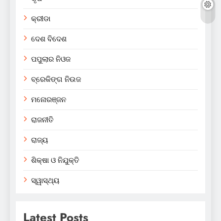
କ୍ରୀଡା
ଦେଶ ବିଦେଶ
ପପୁଲାର ନିଓଜ
ବ୍ରେକିଙ୍ଗ ନିଉଜ
ମନୋରଞ୍ଜନ
ରାଜନୀତି
ରାଜ୍ୟ
ଶିକ୍ଷା ଓ ନିଯୁକ୍ତି
ସ୍ୱାସ୍ଥ୍ୟ
Latest Posts