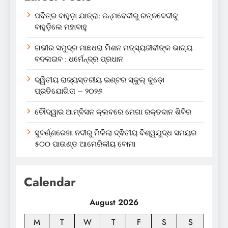
ପବିତ୍ର ବାହୁଡ଼ା ଯାତ୍ରା: ଜନ୍ମବେଦୀରୁ ରତ୍ନବେଦୀକୁ
ବାହୁଡ଼ିଲେ ମହାବାହୁ
ଗଭୀର ସମୁଦ୍ର ମାଛଧରା ମିଶନ ମତ୍ସ୍ୟଜୀବୀଙ୍କ ଭାଗ୍ୟ
ବଦଳାଇବ : ଧର୍ମେନ୍ଦ୍ର ପ୍ରଧାନ
ଦ୍ୱିତୀୟ ରାଜ୍ୟସ୍ତରୀୟ ଇଣ୍ଟର ସ୍କୁଲ୍ କୁଡ଼ୋ
ପ୍ରତିଯୋଗିତା – ୨୦୨୬
ଚୌଦ୍ୱାର ଆମ୍ବିସନ କ୍ଲବରେ ମେଗା ରକ୍ତଦାନ ଶିବିର
ସୁବର୍ଣ୍ଣରେଖା ନଦୀରୁ ମିଳିଲା ଦ୍ଵିତୀୟ ବିଶ୍ୱଯୁଦ୍ଧ ସମୟର
୫୦୦ ପାଉଣ୍ଡ ଆମେରିକୀୟ ବୋମା
Calendar
August 2026
M
T
W
T
F
S
S