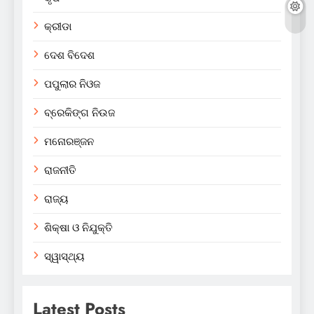
କ୍ରୀଡା
ଦେଶ ବିଦେଶ
ପପୁଲାର ନିଓଜ
ବ୍ରେକିଙ୍ଗ ନିଉଜ
ମନୋରଞ୍ଜନ
ରାଜନୀତି
ରାଜ୍ୟ
ଶିକ୍ଷା ଓ ନିଯୁକ୍ତି
ସ୍ୱାସ୍ଥ୍ୟ
Latest Posts