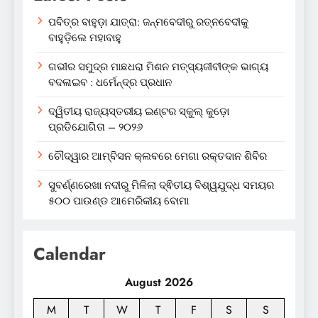
ପବିତ୍ର ବାହୁଡ଼ା ଯାତ୍ରା: ଜନ୍ମବେଦୀରୁ ରତ୍ନବେଦୀକୁ
ବାହୁଡ଼ିଲେ ମହାବାହୁ
ଗଭୀର ସମୁଦ୍ର ମାଛଧରା ମିଶନ ମତ୍ସ୍ୟଜୀବୀଙ୍କ ଭାଗ୍ୟ
ବଦଳାଇବ : ଧର୍ମେନ୍ଦ୍ର ପ୍ରଧାନ
ଦ୍ୱିତୀୟ ରାଜ୍ୟସ୍ତରୀୟ ଇଣ୍ଟର ସ୍କୁଲ୍ କୁଡ଼ୋ
ପ୍ରତିଯୋଗିତା – ୨୦୨୬
ଚୌଦ୍ୱାର ଆମ୍ବିସନ କ୍ଲବରେ ମେଗା ରକ୍ତଦାନ ଶିବିର
ସୁବର୍ଣ୍ଣରେଖା ନଦୀରୁ ମିଳିଲା ଦ୍ଵିତୀୟ ବିଶ୍ୱଯୁଦ୍ଧ ସମୟର
୫୦୦ ପାଉଣ୍ଡ ଆମେରିକୀୟ ବୋମା
Calendar
August 2026
M
T
W
T
F
S
S