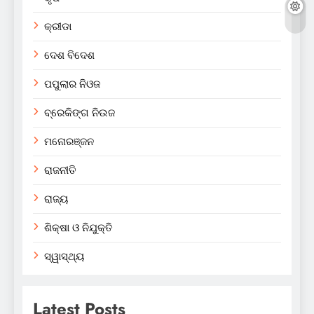
କ୍ରୀଡା
ଦେଶ ବିଦେଶ
ପପୁଲାର ନିଓଜ
ବ୍ରେକିଙ୍ଗ ନିଉଜ
ମନୋରଞ୍ଜନ
ରାଜନୀତି
ରାଜ୍ୟ
ଶିକ୍ଷା ଓ ନିଯୁକ୍ତି
ସ୍ୱାସ୍ଥ୍ୟ
Latest Posts