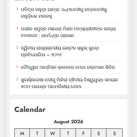
ପବିତ୍ର ବାହୁଡ଼ା ଯାତ୍ରା: ଜନ୍ମବେଦୀରୁ ରତ୍ନବେଦୀକୁ
ବାହୁଡ଼ିଲେ ମହାବାହୁ
ଗଭୀର ସମୁଦ୍ର ମାଛଧରା ମିଶନ ମତ୍ସ୍ୟଜୀବୀଙ୍କ ଭାଗ୍ୟ
ବଦଳାଇବ : ଧର୍ମେନ୍ଦ୍ର ପ୍ରଧାନ
ଦ୍ୱିତୀୟ ରାଜ୍ୟସ୍ତରୀୟ ଇଣ୍ଟର ସ୍କୁଲ୍ କୁଡ଼ୋ
ପ୍ରତିଯୋଗିତା – ୨୦୨୬
ଚୌଦ୍ୱାର ଆମ୍ବିସନ କ୍ଲବରେ ମେଗା ରକ୍ତଦାନ ଶିବିର
ସୁବର୍ଣ୍ଣରେଖା ନଦୀରୁ ମିଳିଲା ଦ୍ଵିତୀୟ ବିଶ୍ୱଯୁଦ୍ଧ ସମୟର
୫୦୦ ପାଉଣ୍ଡ ଆମେରିକୀୟ ବୋମା
Calendar
August 2026
M
T
W
T
F
S
S