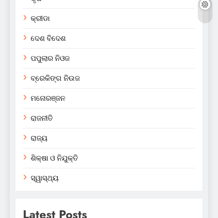
କ୍ରୀଡା
ଦେଶ ବିଦେଶ
ପପୁଲାର ନିଓଜ
ବ୍ରେକିଙ୍ଗ ନିଉଜ
ମନୋରଞ୍ଜନ
ରାଜନୀତି
ରାଜ୍ୟ
ଶିକ୍ଷା ଓ ନିଯୁକ୍ତି
ସ୍ୱାସ୍ଥ୍ୟ
Latest Posts