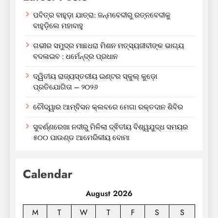
ପବିତ୍ର ବାହୁଡ଼ା ଯାତ୍ରା: ଜନ୍ମବେଦୀରୁ ରତ୍ନବେଦୀକୁ
ବାହୁଡ଼ିଲେ ମହାବାହୁ
ଗଭୀର ସମୁଦ୍ର ମାଛଧରା ମିଶନ ମତ୍ସ୍ୟଜୀବୀଙ୍କ ଭାଗ୍ୟ
ବଦଳାଇବ : ଧର୍ମେନ୍ଦ୍ର ପ୍ରଧାନ
ଦ୍ୱିତୀୟ ରାଜ୍ୟସ୍ତରୀୟ ଇଣ୍ଟର ସ୍କୁଲ୍ କୁଡ଼ୋ
ପ୍ରତିଯୋଗିତା – ୨୦୨୬
ଚୌଦ୍ୱାର ଆମ୍ବିସନ କ୍ଲବରେ ମେଗା ରକ୍ତଦାନ ଶିବିର
ସୁବର୍ଣ୍ଣରେଖା ନଦୀରୁ ମିଳିଲା ଦ୍ଵିତୀୟ ବିଶ୍ୱଯୁଦ୍ଧ ସମୟର
୫୦୦ ପାଉଣ୍ଡ ଆମେରିକୀୟ ବୋମା
Calendar
August 2026
M
T
W
T
F
S
S