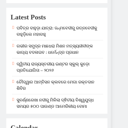
Latest Posts
ପବିତ୍ର ବାହୁଡ଼ା ଯାତ୍ରା: ଜନ୍ମବେଦୀରୁ ରତ୍ନବେଦୀକୁ
ବାହୁଡ଼ିଲେ ମହାବାହୁ
ଗଭୀର ସମୁଦ୍ର ମାଛଧରା ମିଶନ ମତ୍ସ୍ୟଜୀବୀଙ୍କ
ଭାଗ୍ୟ ବଦଳାଇବ : ଧର୍ମେନ୍ଦ୍ର ପ୍ରଧାନ
ଦ୍ୱିତୀୟ ରାଜ୍ୟସ୍ତରୀୟ ଇଣ୍ଟର ସ୍କୁଲ୍ କୁଡ଼ୋ
ପ୍ରତିଯୋଗିତା – ୨୦୨୬
ଚୌଦ୍ୱାର ଆମ୍ବିସନ କ୍ଲବରେ ମେଗା ରକ୍ତଦାନ
ଶିବିର
ସୁବର୍ଣ୍ଣରେଖା ନଦୀରୁ ମିଳିଲା ଦ୍ଵିତୀୟ ବିଶ୍ୱଯୁଦ୍ଧ
ସମୟର ୫୦୦ ପାଉଣ୍ଡ ଆମେରିକୀୟ ବୋମା
Calendar