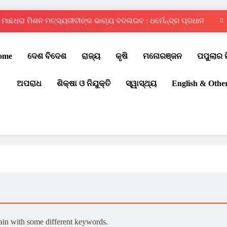
ମାଛଧରା ମିଶନ ମତ୍ସ୍ୟଜୀବୀଙ୍କ ଭାଗ୍ୟ ବଦଳାଇବ : ଧର୍ମେନ୍ଦ୍ର ପ୍ରଧାନ
ଦ୍ୱିତୀୟ ରାଜ୍ୟସ୍ତରୀୟ ଇଣ୍ଟର ସ୍କୁଲ୍ କୁଡ଼ୋ ପ୍ରତିଯୋଗିତା – ୨୦୨୬
ome
ଦେଶ ବିଦେଶ
ରାଜ୍ୟ
କୃଷି
ମନୋରଞ୍ଜନ
ପପୁଲାର 
ଚୌଦ୍ୱାର ଆମ୍ବିସନ କ୍ଲବରେ ମେଗା ରକ୍ତଦାନ ଶିବିର
ଅପରାଧ
ଶିକ୍ଷା ଓ ନିଯୁକ୍ତି
ସ୍ୱାସ୍ଥ୍ୟ
English & Othe
ପବିତ୍ର ବାହୁଡ଼ା ଯାତ୍ରା: ଜନ୍ମବେଦୀରୁ ରତ୍ନବେଦୀକୁ ବାହୁଡ଼ିଲେ ମହାବାହୁ
ମାଛଧରା ମିଶନ ମତ୍ସ୍ୟଜୀବୀଙ୍କ ଭାଗ୍ୟ ବଦଳାଇବ : ଧର୍ମେନ୍ଦ୍ର ପ୍ରଧାନ
ଦ୍ୱିତୀୟ ରାଜ୍ୟସ୍ତରୀୟ ଇଣ୍ଟର ସ୍କୁଲ୍ କୁଡ଼ୋ ପ୍ରତିଯୋଗିତା – ୨୦୨୬
ଚୌଦ୍ୱାର ଆମ୍ବିସନ କ୍ଲବରେ ମେଗା ରକ୍ତଦାନ ଶିବିର
gain with some different keywords.