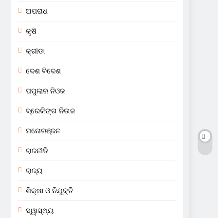
ଅପରାଧ
କୃଷି
କ୍ରୀଡା
ଦେଶ ବିଦେଶ
ପପୁଲାର ନିଓଜ
ବ୍ରେକିଙ୍ଗ ନିଉଜ
ମନୋରଞ୍ଜନ
ରାଜନୀତି
ରାଜ୍ୟ
ଶିକ୍ଷା ଓ ନିଯୁକ୍ତି
ସ୍ୱାସ୍ଥ୍ୟ