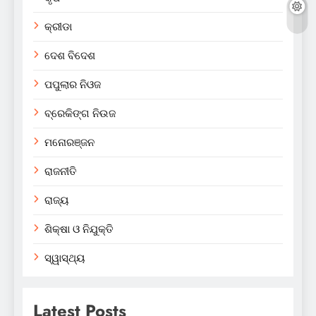
କ୍ରୀଡା
ଦେଶ ବିଦେଶ
ପପୁଲାର ନିଓଜ
ବ୍ରେକିଙ୍ଗ ନିଉଜ
ମନୋରଞ୍ଜନ
ରାଜନୀତି
ରାଜ୍ୟ
ଶିକ୍ଷା ଓ ନିଯୁକ୍ତି
ସ୍ୱାସ୍ଥ୍ୟ
Latest Posts