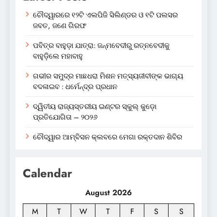
ଚୌଦ୍ୱାରରେ ୧୨ଟି ଏଲପିଜି ସିଲିଣ୍ଡର ଓ ୧ଟି ପଲସର
ଜବତ, ଜଣେ ଗିରଫ
ପବିତ୍ର ବାହୁଡ଼ା ଯାତ୍ରା: ଜନ୍ମବେଦୀରୁ ରତ୍ନବେଦୀକୁ
ବାହୁଡ଼ିଲେ ମହାବାହୁ
ଗଭୀର ସମୁଦ୍ର ମାଛଧରା ମିଶନ ମତ୍ସ୍ୟଜୀବୀଙ୍କ ଭାଗ୍ୟ
ବଦଳାଇବ : ଧର୍ମେନ୍ଦ୍ର ପ୍ରଧାନ
ଦ୍ୱିତୀୟ ରାଜ୍ୟସ୍ତରୀୟ ଇଣ୍ଟର ସ୍କୁଲ୍ କୁଡ଼ୋ
ପ୍ରତିଯୋଗିତା – ୨୦୨୬
ଚୌଦ୍ୱାର ଆମ୍ବିସନ କ୍ଲବରେ ମେଗା ରକ୍ତଦାନ ଶିବିର
Calendar
August 2026
M
T
W
T
F
S
S