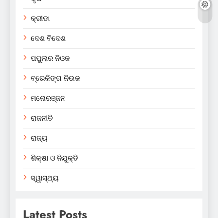
କ୍ରୀଡା
ଦେଶ ବିଦେଶ
ପପୁଲାର ନିଓଜ
ବ୍ରେକିଙ୍ଗ ନିଉଜ
ମନୋରଞ୍ଜନ
ରାଜନୀତି
ରାଜ୍ୟ
ଶିକ୍ଷା ଓ ନିଯୁକ୍ତି
ସ୍ୱାସ୍ଥ୍ୟ
Latest Posts