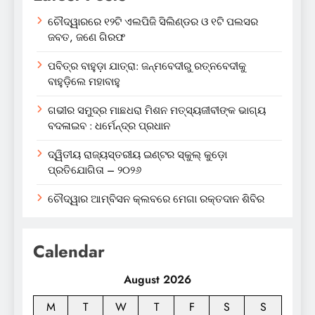
ଚୌଦ୍ୱାରରେ ୧୨ଟି ଏଲପିଜି ସିଲିଣ୍ଡର ଓ ୧ଟି ପଲସର
ଜବତ, ଜଣେ ଗିରଫ
ପବିତ୍ର ବାହୁଡ଼ା ଯାତ୍ରା: ଜନ୍ମବେଦୀରୁ ରତ୍ନବେଦୀକୁ
ବାହୁଡ଼ିଲେ ମହାବାହୁ
ଗଭୀର ସମୁଦ୍ର ମାଛଧରା ମିଶନ ମତ୍ସ୍ୟଜୀବୀଙ୍କ ଭାଗ୍ୟ
ବଦଳାଇବ : ଧର୍ମେନ୍ଦ୍ର ପ୍ରଧାନ
ଦ୍ୱିତୀୟ ରାଜ୍ୟସ୍ତରୀୟ ଇଣ୍ଟର ସ୍କୁଲ୍ କୁଡ଼ୋ
ପ୍ରତିଯୋଗିତା – ୨୦୨୬
ଚୌଦ୍ୱାର ଆମ୍ବିସନ କ୍ଲବରେ ମେଗା ରକ୍ତଦାନ ଶିବିର
Calendar
August 2026
M
T
W
T
F
S
S