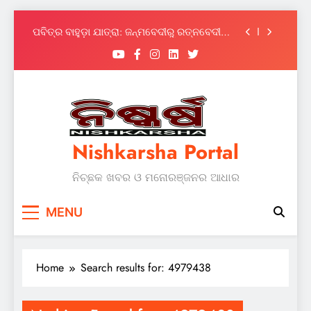
ଚୌଦ୍ୱାରରେ ୧୨ଟି ଏଲପିଜି ସିଲିଣ୍ଡର ଓ ୧ଟି
ପଲସର ଜବତ, ଜଣେ ଗିରଫ
Skip
ପବିତ୍ର ବାହୁଡ଼ା ଯାତ୍ରା: ଜନ୍ମବେଦୀରୁ ରତ୍ନବେଦୀକୁ
to
ବାହୁଡ଼ିଲେ ମହାବାହୁ
content
ଗଭୀର ସମୁଦ୍ର ମାଛଧରା ମିଶନ ମତ୍ସ୍ୟଜୀବୀଙ୍କ
ଭାଗ୍ୟ ବଦଳାଇବ : ଧର୍ମେନ୍ଦ୍ର ପ୍ରଧାନ
ଦ୍ୱିତୀୟ ରାଜ୍ୟସ୍ତରୀୟ ଇଣ୍ଟର ସ୍କୁଲ୍ କୁଡ଼ୋ
ପ୍ରତିଯୋଗିତା – ୨୦୨୬
ଚୌଦ୍ୱାରରେ ୧୨ଟି ଏଲପିଜି ସିଲିଣ୍ଡର ଓ ୧ଟି
ପଲସର ଜବତ, ଜଣେ ଗିରଫ
Nishkarsha Portal
ପବିତ୍ର ବାହୁଡ଼ା ଯାତ୍ରା: ଜନ୍ମବେଦୀରୁ ରତ୍ନବେଦୀକୁ
ବାହୁଡ଼ିଲେ ମହାବାହୁ
ନିଚ୍ଛକ ଖବର ଓ ମନୋରଞ୍ଜନର ଆଧାର
ଗଭୀର ସମୁଦ୍ର ମାଛଧରା ମିଶନ ମତ୍ସ୍ୟଜୀବୀଙ୍କ
ଭାଗ୍ୟ ବଦଳାଇବ : ଧର୍ମେନ୍ଦ୍ର ପ୍ରଧାନ
ଦ୍ୱିତୀୟ ରାଜ୍ୟସ୍ତରୀୟ ଇଣ୍ଟର ସ୍କୁଲ୍ କୁଡ଼ୋ
MENU
ପ୍ରତିଯୋଗିତା – ୨୦୨୬
Home
Search results for: 4979438