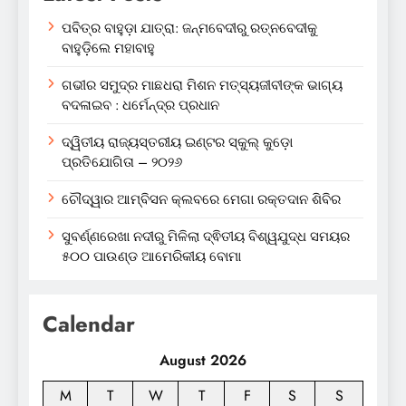
ପବିତ୍ର ବାହୁଡ଼ା ଯାତ୍ରା: ଜନ୍ମବେଦୀରୁ ରତ୍ନବେଦୀକୁ
ବାହୁଡ଼ିଲେ ମହାବାହୁ
ଗଭୀର ସମୁଦ୍ର ମାଛଧରା ମିଶନ ମତ୍ସ୍ୟଜୀବୀଙ୍କ ଭାଗ୍ୟ
ବଦଳାଇବ : ଧର୍ମେନ୍ଦ୍ର ପ୍ରଧାନ
ଦ୍ୱିତୀୟ ରାଜ୍ୟସ୍ତରୀୟ ଇଣ୍ଟର ସ୍କୁଲ୍ କୁଡ଼ୋ
ପ୍ରତିଯୋଗିତା – ୨୦୨୬
ଚୌଦ୍ୱାର ଆମ୍ବିସନ କ୍ଲବରେ ମେଗା ରକ୍ତଦାନ ଶିବିର
ସୁବର୍ଣ୍ଣରେଖା ନଦୀରୁ ମିଳିଲା ଦ୍ଵିତୀୟ ବିଶ୍ୱଯୁଦ୍ଧ ସମୟର
୫୦୦ ପାଉଣ୍ଡ ଆମେରିକୀୟ ବୋମା
Calendar
August 2026
M
T
W
T
F
S
S