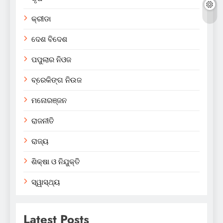
କ୍ରୀଡା
ଦେଶ ବିଦେଶ
ପପୁଲାର ନିଓଜ
ବ୍ରେକିଙ୍ଗ ନିଉଜ
ମନୋରଞ୍ଜନ
ରାଜନୀତି
ରାଜ୍ୟ
ଶିକ୍ଷା ଓ ନିଯୁକ୍ତି
ସ୍ୱାସ୍ଥ୍ୟ
Latest Posts