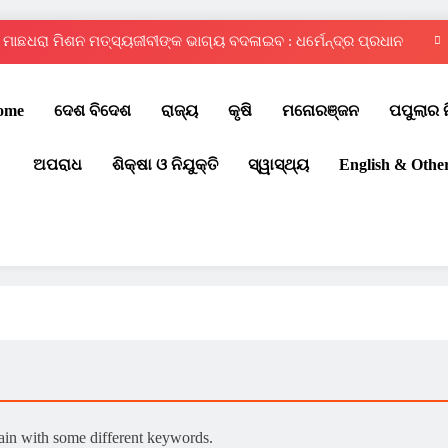
ମାଛଧରା ମିଶନ ମତ୍ସ୍ୟଜୀବୀଙ୍କ ଭାଗ୍ୟ ବଦଳାଇବ : ଧର୍ମେନ୍ଦ୍ର ପ୍ରଧାନ
ଦ୍ୱିତୀୟ ରାଜ୍ୟସ୍ତରୀୟ ଇଣ୍ଟର ସ୍କୁଲ୍ କୁଡ଼ୋ ପ୍ରତିଯୋଗିତା – ୨୦୨୬
ome
ଦେଶ ବିଦେଶ
ରାଜ୍ୟ
କୃଷି
ମନୋରଞ୍ଜନ
ପପୁଲାର 
ଚୌଦ୍ୱାର ଆମ୍ବିସନ କ୍ଲବରେ ମେଗା ରକ୍ତଦାନ ଶିବିର
ଅପରାଧ
ଶିକ୍ଷା ଓ ନିଯୁକ୍ତି
ସ୍ୱାସ୍ଥ୍ୟ
English & Othe
ପବିତ୍ର ବାହୁଡ଼ା ଯାତ୍ରା: ଜନ୍ମବେଦୀରୁ ରତ୍ନବେଦୀକୁ ବାହୁଡ଼ିଲେ ମହାବାହୁ
ମାଛଧରା ମିଶନ ମତ୍ସ୍ୟଜୀବୀଙ୍କ ଭାଗ୍ୟ ବଦଳାଇବ : ଧର୍ମେନ୍ଦ୍ର ପ୍ରଧାନ
ଦ୍ୱିତୀୟ ରାଜ୍ୟସ୍ତରୀୟ ଇଣ୍ଟର ସ୍କୁଲ୍ କୁଡ଼ୋ ପ୍ରତିଯୋଗିତା – ୨୦୨୬
ଚୌଦ୍ୱାର ଆମ୍ବିସନ କ୍ଲବରେ ମେଗା ରକ୍ତଦାନ ଶିବିର
gain with some different keywords.