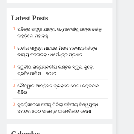
Latest Posts
ପବିତ୍ର ବାହୁଡ଼ା ଯାତ୍ରା: ଜନ୍ମବେଦୀରୁ ରତ୍ନବେଦୀକୁ
ବାହୁଡ଼ିଲେ ମହାବାହୁ
ଗଭୀର ସମୁଦ୍ର ମାଛଧରା ମିଶନ ମତ୍ସ୍ୟଜୀବୀଙ୍କ
ଭାଗ୍ୟ ବଦଳାଇବ : ଧର୍ମେନ୍ଦ୍ର ପ୍ରଧାନ
ଦ୍ୱିତୀୟ ରାଜ୍ୟସ୍ତରୀୟ ଇଣ୍ଟର ସ୍କୁଲ୍ କୁଡ଼ୋ
ପ୍ରତିଯୋଗିତା – ୨୦୨୬
ଚୌଦ୍ୱାର ଆମ୍ବିସନ କ୍ଲବରେ ମେଗା ରକ୍ତଦାନ
ଶିବିର
ସୁବର୍ଣ୍ଣରେଖା ନଦୀରୁ ମିଳିଲା ଦ୍ଵିତୀୟ ବିଶ୍ୱଯୁଦ୍ଧ
ସମୟର ୫୦୦ ପାଉଣ୍ଡ ଆମେରିକୀୟ ବୋମା
Calendar