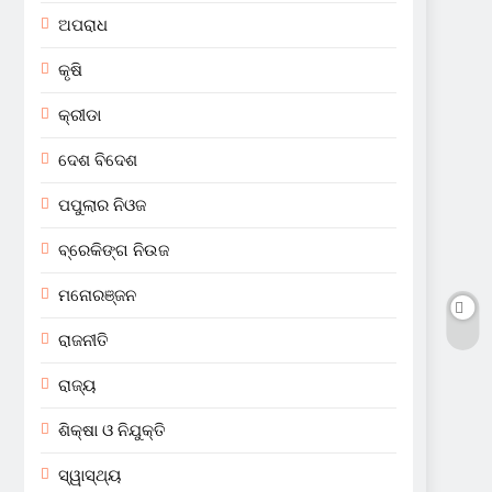
ଅପରାଧ
କୃଷି
କ୍ରୀଡା
ଦେଶ ବିଦେଶ
ପପୁଲାର ନିଓଜ
ବ୍ରେକିଙ୍ଗ ନିଉଜ
ମନୋରଞ୍ଜନ
ରାଜନୀତି
ରାଜ୍ୟ
ଶିକ୍ଷା ଓ ନିଯୁକ୍ତି
ସ୍ୱାସ୍ଥ୍ୟ