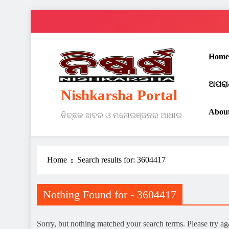
Skip
to
content
Home
ଅପରା
Nishkarsha Portal
Abou
ନିଚ୍ଛକ ଖବର ଓ ମନୋରଞ୍ଜନର ଆଧାର
Home
Search results for: 3604417
Nothing Found for - 3604417
Sorry, but nothing matched your search terms. Please try a