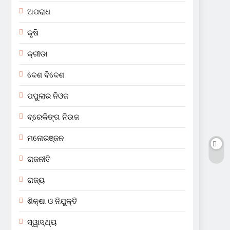
ଅପରାଧ
କୃଷି
କ୍ରୀଡା
ଦେଶ ବିଦେଶ
ପପୁଲାର ନିଓଜ
ବ୍ରେକିଙ୍ଗ ନିଉଜ
ମନୋରଞ୍ଜନ
ରାଜନୀତି
ରାଜ୍ୟ
ଶିକ୍ଷା ଓ ନିଯୁକ୍ତି
ସ୍ୱାସ୍ଥ୍ୟ