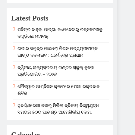
Latest Posts
ପବିତ୍ର ବାହୁଡ଼ା ଯାତ୍ରା: ଜନ୍ମବେଦୀରୁ ରତ୍ନବେଦୀକୁ
ବାହୁଡ଼ିଲେ ମହାବାହୁ
ଗଭୀର ସମୁଦ୍ର ମାଛଧରା ମିଶନ ମତ୍ସ୍ୟଜୀବୀଙ୍କ
ଭାଗ୍ୟ ବଦଳାଇବ : ଧର୍ମେନ୍ଦ୍ର ପ୍ରଧାନ
ଦ୍ୱିତୀୟ ରାଜ୍ୟସ୍ତରୀୟ ଇଣ୍ଟର ସ୍କୁଲ୍ କୁଡ଼ୋ
ପ୍ରତିଯୋଗିତା – ୨୦୨୬
ଚୌଦ୍ୱାର ଆମ୍ବିସନ କ୍ଲବରେ ମେଗା ରକ୍ତଦାନ
ଶିବିର
ସୁବର୍ଣ୍ଣରେଖା ନଦୀରୁ ମିଳିଲା ଦ୍ଵିତୀୟ ବିଶ୍ୱଯୁଦ୍ଧ
ସମୟର ୫୦୦ ପାଉଣ୍ଡ ଆମେରିକୀୟ ବୋମା
Calendar