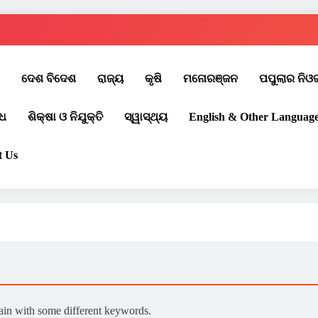
ଦେଶ ବିଦେଶ
ରାଜ୍ୟ
କୃଷି
ମନୋରଞ୍ଜନ
ପପୁଲାର ନିଓ
ଧ
ଶିକ୍ଷା ଓ ନିଯୁକ୍ତି
ସ୍ୱାସ୍ଥ୍ୟ
English & Other Languag
t Us
gain with some different keywords.