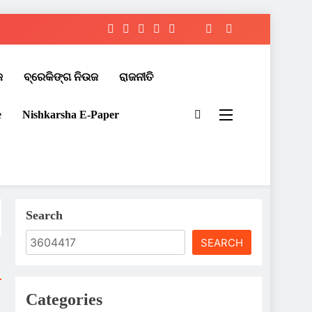
ଜ
ବ୍ରେକିଙ୍ଗ ନିଉଜ
ରାଜନୀତି
e
Nishkarsha E-Paper​
Search
SEARCH
Categories