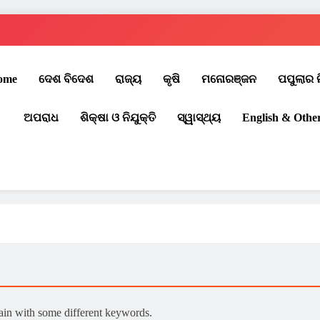
ome
ଦେଶ ବିଦେଶ
ରାଜ୍ୟ
କୃଷି
ମନୋରଞ୍ଜନ
ପପୁଲାର 
ଅପରାଧ
ଶିକ୍ଷା ଓ ନିଯୁକ୍ତି
ସ୍ୱାସ୍ଥ୍ୟ
English & Othe
gain with some different keywords.