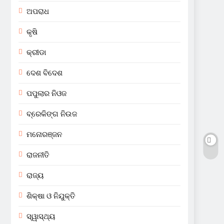
ଅପରାଧ
କୃଷି
କ୍ରୀଡା
ଦେଶ ବିଦେଶ
ପପୁଲାର ନିଓଜ
ବ୍ରେକିଙ୍ଗ ନିଉଜ
ମନୋରଞ୍ଜନ
ରାଜନୀତି
ରାଜ୍ୟ
ଶିକ୍ଷା ଓ ନିଯୁକ୍ତି
ସ୍ୱାସ୍ଥ୍ୟ