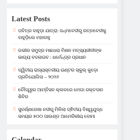
Latest Posts
ପବିତ୍ର ବାହୁଡ଼ା ଯାତ୍ରା: ଜନ୍ମବେଦୀରୁ ରତ୍ନବେଦୀକୁ
ବାହୁଡ଼ିଲେ ମହାବାହୁ
ଗଭୀର ସମୁଦ୍ର ମାଛଧରା ମିଶନ ମତ୍ସ୍ୟଜୀବୀଙ୍କ
ଭାଗ୍ୟ ବଦଳାଇବ : ଧର୍ମେନ୍ଦ୍ର ପ୍ରଧାନ
ଦ୍ୱିତୀୟ ରାଜ୍ୟସ୍ତରୀୟ ଇଣ୍ଟର ସ୍କୁଲ୍ କୁଡ଼ୋ
ପ୍ରତିଯୋଗିତା – ୨୦୨୬
ଚୌଦ୍ୱାର ଆମ୍ବିସନ କ୍ଲବରେ ମେଗା ରକ୍ତଦାନ
ଶିବିର
ସୁବର୍ଣ୍ଣରେଖା ନଦୀରୁ ମିଳିଲା ଦ୍ଵିତୀୟ ବିଶ୍ୱଯୁଦ୍ଧ
ସମୟର ୫୦୦ ପାଉଣ୍ଡ ଆମେରିକୀୟ ବୋମା
Calendar