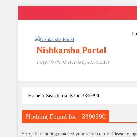
Skip
to
content
H
Nishkarsha Portal
ନିଚ୍ଛକ ଖବର ଓ ମନୋରଞ୍ଜନର ଆଧାର
Home
Search results for: 3390390
Nothing Found for - 3390390
Sorry, but nothing matched your search terms. Please try a