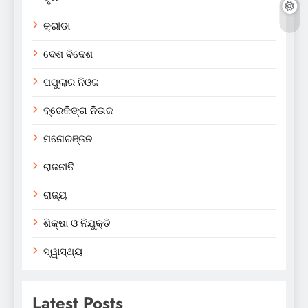
କ୍ରୀଡା
ଦେଶ ବିଦେଶ
ପପୁଲାର ନିଓଜ
ବ୍ରେକିଙ୍ଗ ନିଉଜ
ମନୋରଞ୍ଜନ
ରାଜନୀତି
ରାଜ୍ୟ
ଶିକ୍ଷା ଓ ନିଯୁକ୍ତି
ସ୍ୱାସ୍ଥ୍ୟ
Latest Posts