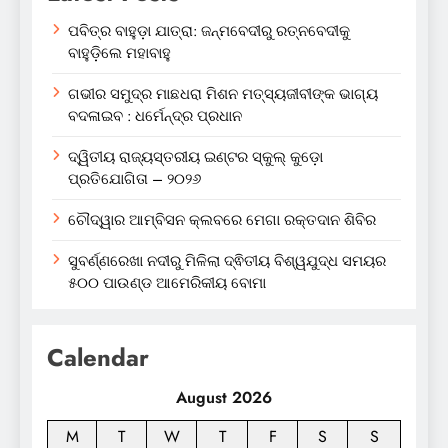
ପବିତ୍ର ବାହୁଡ଼ା ଯାତ୍ରା: ଜନ୍ମବେଦୀରୁ ରତ୍ନବେଦୀକୁ
ବାହୁଡ଼ିଲେ ମହାବାହୁ
ଗଭୀର ସମୁଦ୍ର ମାଛଧରା ମିଶନ ମତ୍ସ୍ୟଜୀବୀଙ୍କ ଭାଗ୍ୟ
ବଦଳାଇବ : ଧର୍ମେନ୍ଦ୍ର ପ୍ରଧାନ
ଦ୍ୱିତୀୟ ରାଜ୍ୟସ୍ତରୀୟ ଇଣ୍ଟର ସ୍କୁଲ୍ କୁଡ଼ୋ
ପ୍ରତିଯୋଗିତା – ୨୦୨୬
ଚୌଦ୍ୱାର ଆମ୍ବିସନ କ୍ଲବରେ ମେଗା ରକ୍ତଦାନ ଶିବିର
ସୁବର୍ଣ୍ଣରେଖା ନଦୀରୁ ମିଳିଲା ଦ୍ଵିତୀୟ ବିଶ୍ୱଯୁଦ୍ଧ ସମୟର
୫୦୦ ପାଉଣ୍ଡ ଆମେରିକୀୟ ବୋମା
Calendar
August 2026
M
T
W
T
F
S
S