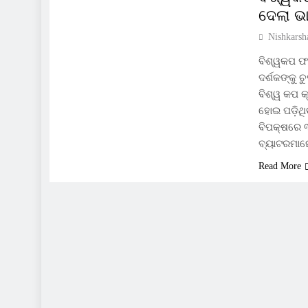
ଦେଲା ଭ
Nishkarsh
ବିଶ୍ୱକପ ଫ
ଦର୍ଶକଙ୍କୁ
ବିଶ୍ୱ କପ 
ହୋଇ ପଡ଼ିଥିବ
ବିପକ୍ଷରେ 
ବ୍ୟାଟରମାନେ
Read More