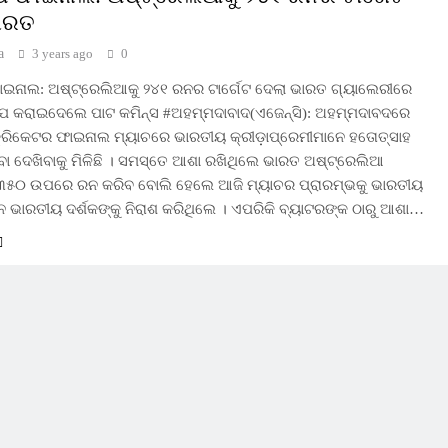
ାରତ
a
3 years ago
0
ାଇନାଲ: ଅଷ୍ଟ୍ରେଲିଆକୁ ୨୪୧ ରନର ଟାର୍ଗେଟ ଦେଲା ଭାରତ ଗ୍ୟାଲେରୀରେ
 ଚୁପ କରାଇଦେଲେ ପାଟ କମିନ୍ସ #ଅହମ୍ମଦାବାଦ(ଏଜେନ୍ସି): ଅହମ୍ମଦାବଦରେ
କ୍ରିକେଟର ଫାଇନାଲ ମ୍ୟାଚରେ ଭାରତୀୟ କ୍ରୀଡ଼ାପ୍ରେମୀମାନେ ହତୋତ୍ସାହ
ା ଦେଖିବାକୁ ମିଳିଛି । ସମସ୍ତେ ଆଶା ରଖିଥିଲେ ଭାରତ ଅଷ୍ଟ୍ରେଲିଆ
୩୫୦ ଉପରେ ରନ କରିବ ବୋଲି ହେଲେ ଆଜି ମ୍ୟାଚର ପ୍ରାରମ୍ଭକୁ ଭାରତୀୟ
 ଭାରତୀୟ ଦର୍ଶକଙ୍କୁ ନିରାଶ କରିଥିଲେ । ଏପରିକି ବ୍ୟାଟରଙ୍କ ଠାରୁ ଆଶା…