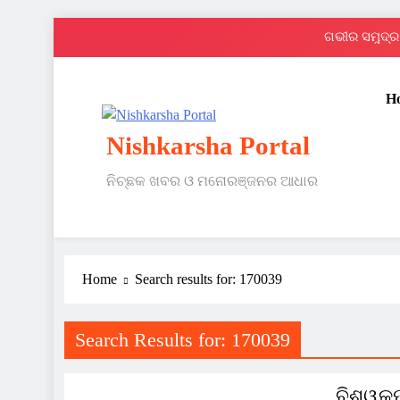
Skip
ଗଭୀର ସମୁଦ୍ର 
to
content
H
Nishkarsha Portal
ନିଚ୍ଛକ ଖବର ଓ ମନୋରଞ୍ଜନର ଆଧାର
ଗଭୀର ସମୁଦ୍ର 
Home
Search results for: 170039
Search Results for:
170039
SLIDER
କ୍ରୀଡା
ବିଶ୍ୱକ