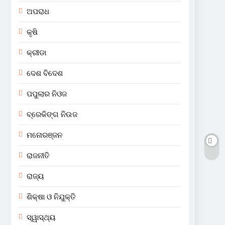
ଅପରାଧ
କୃଷି
କ୍ରୀଡା
ଦେଶ ବିଦେଶ
ପପୁଲାର ନିଓଜ
ବ୍ରେକିଙ୍ଗ ନିଉଜ
ମନୋରଞ୍ଜନ
ରାଜନୀତି
ରାଜ୍ୟ
ଶିକ୍ଷା ଓ ନିଯୁକ୍ତି
ସ୍ୱାସ୍ଥ୍ୟ