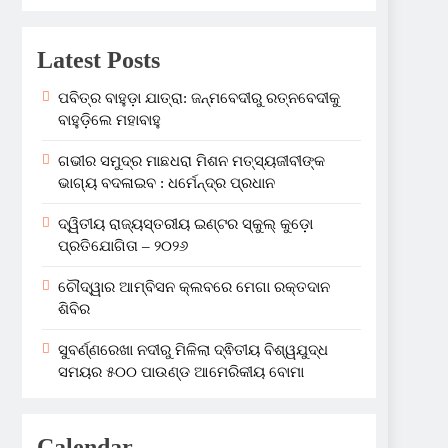
Latest Posts
ପବିତ୍ର ବାହୁଡ଼ା ଯାତ୍ରା: ଜନ୍ମବେଦୀରୁ ରତ୍ନବେଦୀକୁ
ବାହୁଡ଼ିଲେ ମହାବାହୁ
ଗଭୀର ସମୁଦ୍ର ମାଛଧରା ମିଶନ ମତ୍ସ୍ୟଜୀବୀଙ୍କ
ଭାଗ୍ୟ ବଦଳାଇବ : ଧର୍ମେନ୍ଦ୍ର ପ୍ରଧାନ
ଦ୍ୱିତୀୟ ରାଜ୍ୟସ୍ତରୀୟ ଇଣ୍ଟର ସ୍କୁଲ୍ କୁଡ଼ୋ
ପ୍ରତିଯୋଗିତା – ୨୦୨୬
ଚୌଦ୍ୱାର ଆମ୍ବିସନ କ୍ଲବରେ ମେଗା ରକ୍ତଦାନ
ଶିବିର
ସୁବର୍ଣ୍ଣରେଖା ନଦୀରୁ ମିଳିଲା ଦ୍ଵିତୀୟ ବିଶ୍ୱଯୁଦ୍ଧ
ସମୟର ୫୦୦ ପାଉଣ୍ଡ ଆମେରିକୀୟ ବୋମା
Calendar