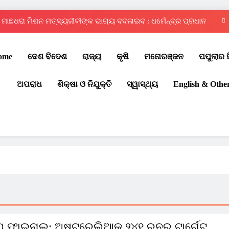
ମାଛଧରା ମିଶନ ମତ୍ସ୍ୟଜୀବୀଙ୍କ ଭାଗ୍ୟ ବଦଳାଇବ : ଧର୍ମେନ୍ଦ୍ର ପ୍ରଧାନ
ଦ୍ୱିତୀୟ ରାଜ୍ୟସ୍ତରୀୟ ଇଣ୍ଟର ସ୍କୁଲ୍ କୁଡ଼ୋ ପ୍ରତିଯୋଗିତା – ୨୦୨୬
ome
ଦେଶ ବିଦେଶ
ରାଜ୍ୟ
କୃଷି
ମନୋରଞ୍ଜନ
ପପୁଲାର 
ଚୌଦ୍ୱାର ଆମ୍ବିସନ କ୍ଲବରେ ମେଗା ରକ୍ତଦାନ ଶିବିର
ଅପରାଧ
ଶିକ୍ଷା ଓ ନିଯୁକ୍ତି
ସ୍ୱାସ୍ଥ୍ୟ
English & Othe
ପବିତ୍ର ବାହୁଡ଼ା ଯାତ୍ରା: ଜନ୍ମବେଦୀରୁ ରତ୍ନବେଦୀକୁ ବାହୁଡ଼ିଲେ ମହାବାହୁ
ମାଛଧରା ମିଶନ ମତ୍ସ୍ୟଜୀବୀଙ୍କ ଭାଗ୍ୟ ବଦଳାଇବ : ଧର୍ମେନ୍ଦ୍ର ପ୍ରଧାନ
ଦ୍ୱିତୀୟ ରାଜ୍ୟସ୍ତରୀୟ ଇଣ୍ଟର ସ୍କୁଲ୍ କୁଡ଼ୋ ପ୍ରତିଯୋଗିତା – ୨୦୨୬
ଚୌଦ୍ୱାର ଆମ୍ବିସନ କ୍ଲବରେ ମେଗା ରକ୍ତଦାନ ଶିବିର
ପ ଫାଇନାଲ: ଅଷ୍ଟ୍ରେଲିଆକୁ ୨୪୧ ରନର ଟାର୍ଗେଟ